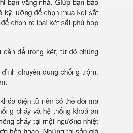
 khi bạn vắng nhà. Giứp bạn bảo
 và kỹ lưỡng để chọn mua két sắt
 để chọn ra loại két sắt phù hợp
t cần để trong két, từ đó chúng
gia đình chuyên dùng chống trộm,
ên.
hóa điện tử nên có thể đổi mã
chống cháy và hệ thống khoá an
hống cháy tại một ngưỡng nhiệt
 hợp hỏa hoạn. Những tài sản giá