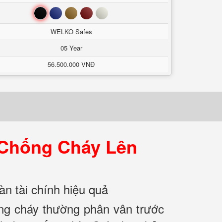
Đen
Xanh
Nâu
Đỏ
Trắng
WELKO Safes
05 Year
56.500.000 VNĐ
 Chống Cháy Lên
àn tài chính hiệu quả
ống cháy thường phân vân trước