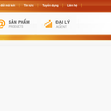
đổi mã két
Tin tức
Tuyển dụng
Liên hệ