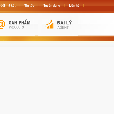
đổi mã két
Tin tức
Tuyển dụng
Liên hệ