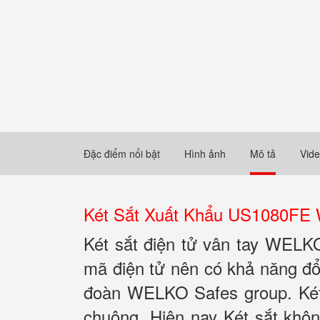
Đặc điểm nổi bật
Hình ảnh
Mô tả
Vid
Két Sắt Xuất Khẩu US1080FE 
Két sắt điện tử vân tay WEL
mã điện tử nên có khả năng đổ
đoàn WELKO Safes group. Két 
chuộng. Hiện nay Két sắt khô