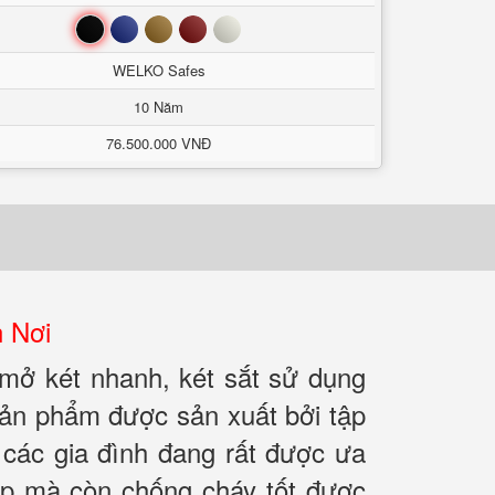
Đen
Xanh
Nâu
Đỏ
Trắng
WELKO Safes
10 Năm
76.500.000 VNĐ
 Nơi
 mở két nhanh, két sắt sử dụng
Sản phẩm được sản xuất bởi tập
các gia đình đang rất được ưa
ắp mà còn chống cháy tốt được