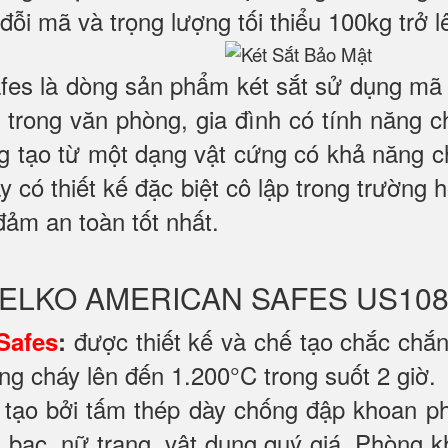
đỗi mã và trọng lượng tối thiểu 100kg trở l
es là dòng sản phẩm két sắt sử dụng mã k
trong văn phòng, gia đình có tính năng 
ng tạo từ một dạng vật cứng có khả năng c
ày có thiết kế đặc biệt cô lập trong trường
đảm an toàn tốt nhất.
 WELKO AMERICAN SAFES US108
được thiết kế và chế tạo chắc chắ
Safes
:
ng cháy lên đến 1.200°C trong suốt 2 giờ.
tạo bởi tấm thép dày chống đập khoan p
ền bạc, nữ trang, vật dụng quý giá. Phòng