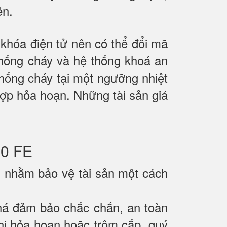
ên.
hóa điện tử nên có thể đổi mã
chống cháy và hệ thống khoá an
hống cháy tại một ngưỡng nhiệt
 hợp hỏa hoạn. Những tài sản giá
0 FE
n nhằm bảo vệ tài sản một cách
há đảm bảo chắc chắn, an toàn
 khi hỏa hoạn hoặc trộm cắp, quý