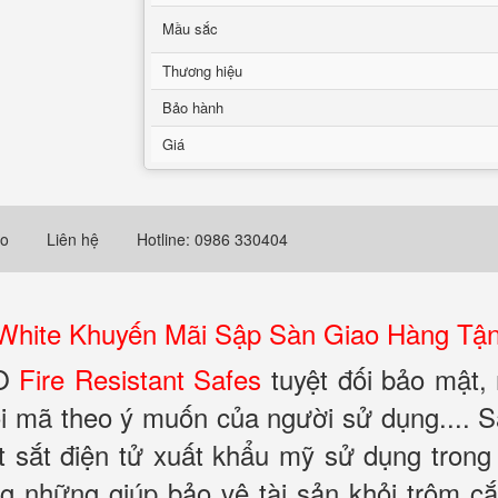
Mầu sắc
Thương hiệu
Bảo hành
Giá
eo
Liên hệ
Hotline: 0986 330404
White Khuyến Mãi Sập Sàn Giao Hàng Tận
KO
Fire Resistant Safes
tuyệt đối bảo mật,
i mã theo ý muốn của người sử dụng.... 
sắt điện tử xuất khẩu mỹ sử dụng trong 
ng những giúp bảo vệ tài sản khỏi trộm c