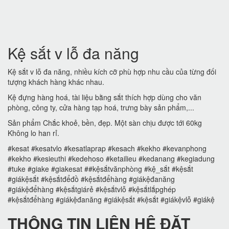
Kệ sắt v lỗ đa năng
Kệ sắt v lỗ đa năng, nhiều kích cỡ phù hợp nhu cầu của từng đối
tượng khách hàng khác nhau.
Kệ đựng hàng hoá, tài liệu bằng sắt thích hợp dùng cho văn
phòng, công ty, cửa hàng tạp hoá, trưng bày sản phẩm,...
Sản phẩm Chắc khoẻ, bền, đẹp. Một sàn chịu được tới 60kg
Không lo han rỉ.
#kesat #kesatvlo #kesatlaprap #kesach #kekho #kevanphong
#kekho #kesieuthi #kedehoso #ketailieu #kedanang #kegiadung
#tuke #giake #giakesat ##kệsắtvănphòng #kệ_sắt #kệsắt
#giákệsắt #kệsắtđểđồ #kệsắtđểhàng #giákệđanăng
#giákệđểhàng #kệsắtgiárẻ #kệsắtvlỗ #kệsắtlắpghép
#kệsắtđểhàng #giákệđanăng #giákệsắt #kệsắt #giákệvlỗ #giákệ
THÔNG TIN LIÊN HỆ ĐẶT