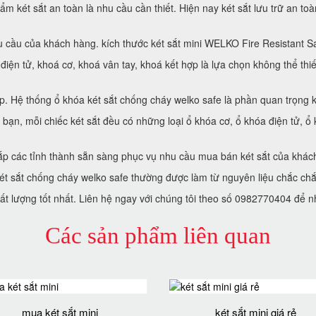
m két sắt an toàn là nhu cầu cần thiết. Hiện nay két sắt lưu trữ an to
 cầu của khách hàng. kích thước két sắt mini WELKO Fire Resistant S
iện tử, khoá cơ, khoá vân tay, khoá kết hợp là lựa chọn không thể thi
 Hệ thống ổ khóa két sắt chống cháy welko safe là phần quan trọng kh
 bạn, mỗi chiếc két sắt đều có những loại ổ khóa cơ, ổ khóa điện tử, ổ
ắp các tỉnh thành sẵn sàng phục vụ nhu cầu mua bán két sắt của khác
t sắt chống cháy welko safe thường được làm từ nguyên liệu chắc chắ
ất lượng tốt nhất. Liên hệ ngay với chúng tôi theo số 0982770404 để n
Các sản phẩm liên quan
mua két sắt mini
két sắt mini giá rẻ