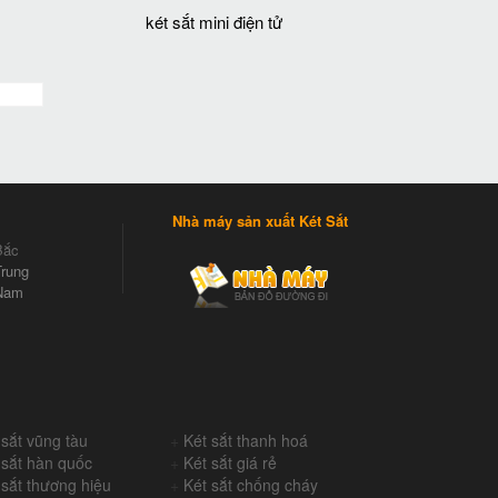
két sắt mini điện tử
Nhà máy sản xuất Két Sắt
Bắc
rung
Nam
 sắt vũng tàu
+
Két sắt thanh hoá
 sắt hàn quốc
+
Két sắt giá rẻ
 sắt thương hiệu
+
Két sắt chống cháy