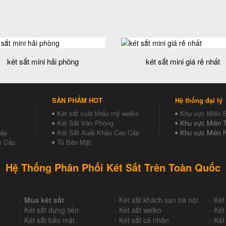
két sắt mini hải phòng
két sắt mini giá rẻ nhất
SẢN PHẨM HOT
Hệ thống đại lý
Két sắt xuất khẩu mỹ welko
Khu vực Miền 
Két Sắt Văn Phòng
Khu vực Miền T
Cấp
Két Sắt Xuất Khẩu Cao Cấp
Khu vực Miền 
o Cấp
Tủ Bảo Mật
Hệ Thống Phân Phối Két Sắt Trên Toàn Quốc
+
Mua két sắt
+
Két sắt khách sạn hà nội
+
Két
+
Két sắt đựng tiền
+
Két sắt welko
+
Két
+
Két sắt bảo mật
+
Két sắt cá nhân
+
Két