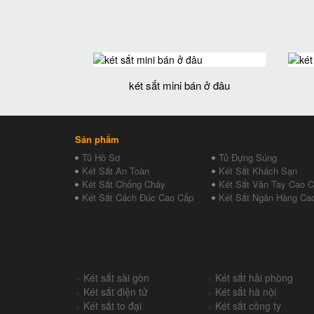
két sắt mini bán ở đâu
Sản phẩm
Tủ Hồ Sơ
Tủ Đựng Súng
Két Sắt An Toàn
Két Sắt Khách Sạn
Két Sắt Chống Cháy
Két Sắt Vân Tay Cao 
Két Sắt Cách Đúc Cao Cấp
Két Sắt Ngân Hàng Ca
+
Két sắt sài gòn
+
Két sắt hải phòng
+
Két sắt điện tử
+
Két sắt hà nội
+
Két sắt to đại
+
Két sắt công ty