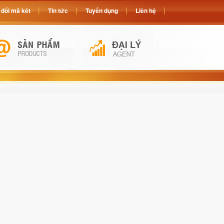
đổi mã két
Tin tức
Tuyển dụng
Liên hệ