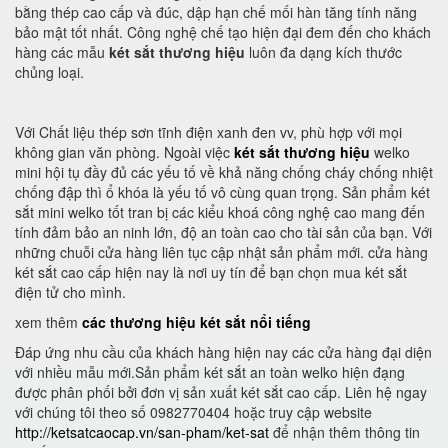
bằng thép cao cấp và đúc, dập hạn chế mối hàn tăng tính năng
bảo mật tốt nhất. Công nghệ chế tạo hiện đại đem đến cho khách
hàng các mẫu
két sắt thương hiệu
luôn đa dạng kích thước
chủng loại.
Với Chất liệu thép sơn tĩnh điện xanh đen vv, phù hợp với mọi
không gian văn phòng. Ngoài việc
két sắt thương hiệu
welko
mini hội tụ đầy đủ các yếu tố về khả năng chống cháy chống nhiệt
chống đập thì ổ khóa là yếu tố vô cùng quan trọng. Sản phẩm két
sắt mini welko tốt tran bị các kiểu khoá công nghệ cao mang đến
tính đảm bảo an ninh lớn, độ an toàn cao cho tài sản của bạn. Với
những chuỗi cửa hàng liên tục cập nhật sản phẩm mới. cửa hàng
két sắt cao cấp hiện nay là nơi uy tín để bạn chọn mua két sắt
điện tử cho mình.
xem thêm
các thương hiệu két sắt nổi tiếng
Đáp ứng nhu cầu của khách hàng hiện nay các cửa hàng đại diện
với nhiều mẫu mới.Sản phẩm két sắt an toàn welko hiện đạng
được phân phối bởi đơn vị sản xuất két sắt cao cấp. Liên hệ ngay
với chúng tôi theo số 0982770404 hoặc truy cập website
http://ketsatcaocap.vn/san-pham/ket-sat
để nhận thêm thông tin