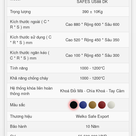
SAFES US88 DK
Trọng lượng
390 ± 10Kg
Kích thước ngoài ( C *
Cao 880 * Rộng 600 * Sâu 600
R * S ) mm
Kích thước sử dụng ( C
Cao 520 * Rộng 450 * Sâu 350
* R * S ) mm
Kích thước ngăn kéo (
Cao 100 * Rộng 450 * Sâu 300
C * R * S ) mm
Tính năng
1000 - 1200°C
Khả năng chống cháy
1000 - 1200°C
Hệ thống khóa liên hoàn
Khoá Đổi Mã - Chìa Khoá - Tay Cầm
thông minh
Đen
Xanh
Nâu
Đỏ
Trắng
Mầu sắc
Thương hiệu
Welko Safe Export
Bảo hành
10 Năm