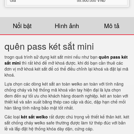
Giá
55.500.000 VNĐ
Nổi bật
Hình ảnh
Mô tả
quên pass két sắt mini
trogn quá trình sử dụng két sắt mini nếu như bạn
quên pass két
sắt mini
thì rất khó để mở khoá được. khi đó bạn cần thuê các
đơn vị mở khoá két sắt để có thể điều chỉnh lại khoá và đặt lại mã
khoá.
Lựa chọn các dòng két sắt an toàn welko an toàn với tính năng
chống cháy và hệ thống mã khoá vân tay hiện đại là lựa chọn
đem đến sự tối ưu cho khách hàng doanh nghiệp. két an toàn với
thiết kế và sản xuất bằng thép cao cấp và đúc, dập hạn chế mối
hàn tăng tính năng bảo mật tốt nhất.
Các loại
két sắt welko
rất được chú trọng về thiết kế thân két. két
sắt chống cháy welko safe thường được làm từ thép đúc với bản
lề và lắp đặt hệ thống khóa dày dặn, cứng cáp.