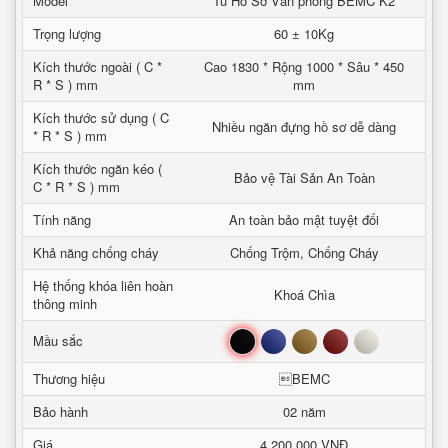
Model
Tủ Hồ Sơ Văn phòng BEMC K2
Trọng lượng
60 ± 10Kg
Kích thước ngoài ( C *
Cao 1830 * Rộng 1000 * Sâu * 450
R * S ) mm
mm
Kích thước sử dụng ( C
Nhiều ngăn đựng hồ sơ dễ dàng
* R * S ) mm
Kích thước ngăn kéo (
Bảo vệ Tài Sản An Toàn
C * R * S ) mm
Tính năng
An toàn bảo mật tuyệt đối
Khả năng chống cháy
Chống Trộm, Chống Cháy
Hệ thống khóa liên hoàn
Khoá Chìa
thông minh
Đen
Xanh
Nâu
Đỏ
Trắng
Mầu sắc
Thương hiệu
BEMC
Bảo hành
02 năm
Giá
4,200,000 VNĐ