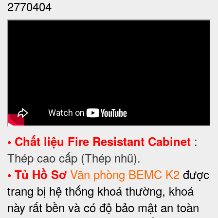
2770404
:
•
Chất liệu
Fire Resistant Cabinet
Thép cao cấp (Thép nhũ).
Văn phòng BEMC K2
được
•
Tủ Hồ Sơ
trang bị hệ thống khoá thường, khoá
này rất bền và có độ bảo mật an toàn