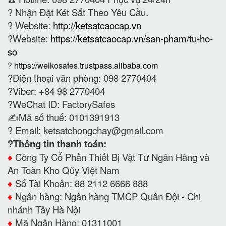
?
Nhận Đặt Két Sắt Theo Yêu Cầu.
? Website:
http://ketsatcaocap.vn
?Website:
https://ketsatcaocap.vn/san-pham/tu-ho-
so
?
https://welkosafes.trustpass.alibaba.com
?Điện thoại văn phòng: 098 2770404
?Viber: +84 98 2770404
?WeChat ID: FactorySafes
✍️Mã số thuế: 0101391913
? Email:
ketsatchongchay@gmail.com
?Thông tin thanh toán:
♦️
Công Ty Cổ Phần Thiết Bị Vật Tư Ngân Hàng và
An Toàn Kho Qũy Việt Nam
♦️
Số Tài Khoản: 88 2112 6666 888
♦️
Ngân hàng: Ngân hàng TMCP Quân Đội - Chi
nhánh Tây Hà Nội
♦️
Mã Ngân Hàng: 01311001