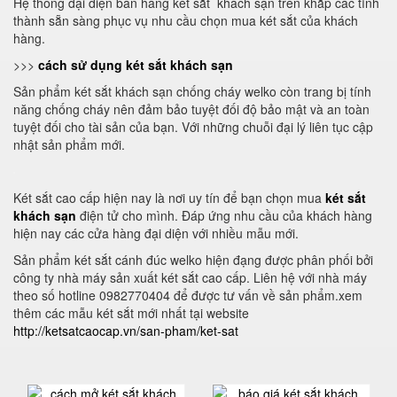
Hệ thống đại diện bán hàng két sắt khách sạn trên khắp các tỉnh
thành sẵn sàng phục vụ nhu cầu chọn mua két sắt của khách
hàng.
>>>
cách sử dụng két sắt khách sạn
Sản phẩm két sắt khách sạn chống cháy welko còn trang bị tính
năng chống cháy nên đảm bảo tuyệt đối độ bảo mật và an toàn
tuyệt đối cho tài sản của bạn. Với những chuỗi đại lý liên tục cập
nhật sản phẩm mới.
Két sắt cao cấp hiện nay là nơi uy tín để bạn chọn mua
két sắt
khách sạn
điện tử cho mình. Đáp ứng nhu cầu của khách hàng
hiện nay các cửa hàng đại diện với nhiều mẫu mới.
Sản phẩm két sắt cánh đúc welko hiện đạng được phân phối bởi
công ty nhà máy sản xuất két sắt cao cấp. Liên hệ với nhà máy
theo số hotline 0982770404 để được tư vấn về sản phẩm.xem
thêm các mẫu két sắt mới nhất tại website
http://ketsatcaocap.vn/san-pham/ket-sat