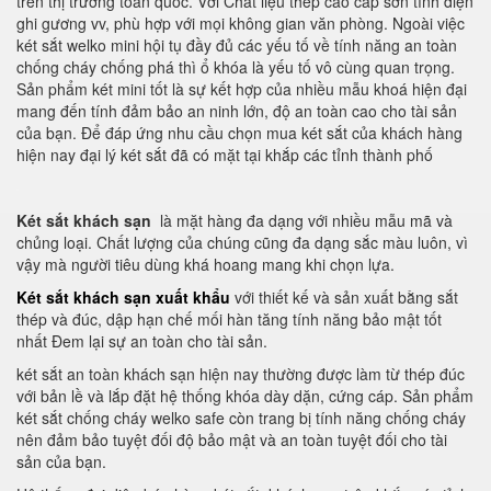
trên thị trường toàn quốc. Với Chất liệu thép cao cấp sơn tĩnh điện
ghi gương vv, phù hợp với mọi không gian văn phòng. Ngoài việc
két sắt welko mini hội tụ đầy đủ các yếu tố về tính năng an toàn
chống cháy chống phá thì ổ khóa là yếu tố vô cùng quan trọng.
Sản phẩm két mini tốt là sự kết hợp của nhiều mẫu khoá hiện đại
mang đến tính đảm bảo an ninh lớn, độ an toàn cao cho tài sản
của bạn. Để đáp ứng nhu cầu chọn mua két sắt của khách hàng
hiện nay đại lý két sắt đã có mặt tại khắp các tỉnh thành phố
Két sắt khách sạn
là mặt hàng đa dạng với nhiều mẫu mã và
chủng loại. Chất lượng của chúng cũng đa dạng sắc màu luôn, vì
vậy mà người tiêu dùng khá hoang mang khi chọn lựa.
Két sắt khách sạn xuất khẩu
với thiết kế và sản xuất bằng sắt
thép và đúc, dập hạn chế mối hàn tăng tính năng bảo mật tốt
nhất Đem lại sự an toàn cho tài sản.
két sắt an toàn khách sạn hiện nay thường được làm từ thép đúc
với bản lề và lắp đặt hệ thống khóa dày dặn, cứng cáp. Sản phẩm
két sắt chống cháy welko safe còn trang bị tính năng chống cháy
nên đảm bảo tuyệt đối độ bảo mật và an toàn tuyệt đối cho tài
sản của bạn.