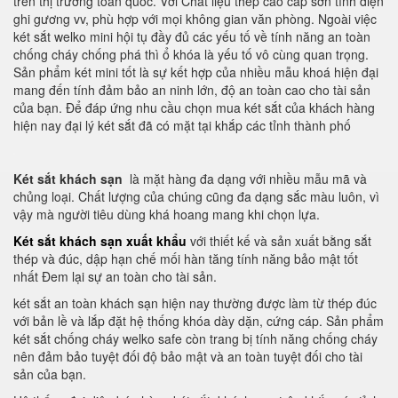
trên thị trường toàn quốc. Với Chất liệu thép cao cấp sơn tĩnh điện
ghi gương vv, phù hợp với mọi không gian văn phòng. Ngoài việc
két sắt welko mini hội tụ đầy đủ các yếu tố về tính năng an toàn
chống cháy chống phá thì ổ khóa là yếu tố vô cùng quan trọng.
Sản phẩm két mini tốt là sự kết hợp của nhiều mẫu khoá hiện đại
mang đến tính đảm bảo an ninh lớn, độ an toàn cao cho tài sản
của bạn. Để đáp ứng nhu cầu chọn mua két sắt của khách hàng
hiện nay đại lý két sắt đã có mặt tại khắp các tỉnh thành phố
Két sắt khách sạn
là mặt hàng đa dạng với nhiều mẫu mã và
chủng loại. Chất lượng của chúng cũng đa dạng sắc màu luôn, vì
vậy mà người tiêu dùng khá hoang mang khi chọn lựa.
Két sắt khách sạn xuất khẩu
với thiết kế và sản xuất bằng sắt
thép và đúc, dập hạn chế mối hàn tăng tính năng bảo mật tốt
nhất Đem lại sự an toàn cho tài sản.
két sắt an toàn khách sạn hiện nay thường được làm từ thép đúc
với bản lề và lắp đặt hệ thống khóa dày dặn, cứng cáp. Sản phẩm
két sắt chống cháy welko safe còn trang bị tính năng chống cháy
nên đảm bảo tuyệt đối độ bảo mật và an toàn tuyệt đối cho tài
sản của bạn.