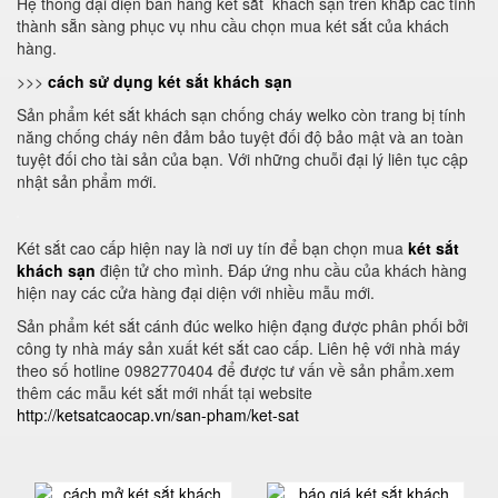
Hệ thống đại diện bán hàng két sắt khách sạn trên khắp các tỉnh
thành sẵn sàng phục vụ nhu cầu chọn mua két sắt của khách
hàng.
>>>
cách sử dụng két sắt khách sạn
Sản phẩm két sắt khách sạn chống cháy welko còn trang bị tính
năng chống cháy nên đảm bảo tuyệt đối độ bảo mật và an toàn
tuyệt đối cho tài sản của bạn. Với những chuỗi đại lý liên tục cập
nhật sản phẩm mới.
Két sắt cao cấp hiện nay là nơi uy tín để bạn chọn mua
két sắt
khách sạn
điện tử cho mình. Đáp ứng nhu cầu của khách hàng
hiện nay các cửa hàng đại diện với nhiều mẫu mới.
Sản phẩm két sắt cánh đúc welko hiện đạng được phân phối bởi
công ty nhà máy sản xuất két sắt cao cấp. Liên hệ với nhà máy
theo số hotline 0982770404 để được tư vấn về sản phẩm.xem
thêm các mẫu két sắt mới nhất tại website
http://ketsatcaocap.vn/san-pham/ket-sat