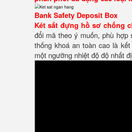
Bank Safety Deposit Box
Két sắt đựng hồ sơ
chống c
đổi mã theo ý muốn, phù hợp 
thống khoá an toàn cao là kế
một ngưỡng nhiệt độ độ nhất đị