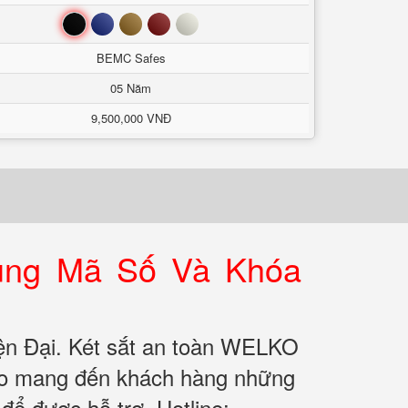
Đen
Xanh
Nâu
Đỏ
Trắng
BEMC Safes
05 Năm
9,500,000 VNĐ
ụng Mã Số Và Khóa
n Đại. Két sắt an toàn WELKO
ảo mang đến khách hàng những
để được hỗ trợ. Hotline: