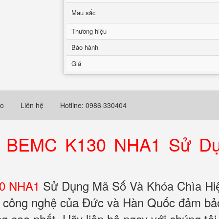
Mầu sắc
Thương hiệu
Bảo hành
Giá
eo
Liên hệ
Hotline: 0986 330404
g BEMC K130 NHA1 Sử D
30 NHA1
Sử Dụng Mã Số Và Khóa Chìa Hiệ
ền công nghệ của Đức và Hàn Quốc đảm b
 cao nhất. Hãy liên hệ ngay với chúng tôi 