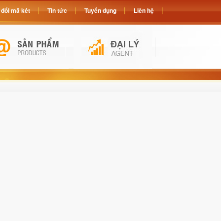
đổi mã két
Tin tức
Tuyển dụng
Liên hệ