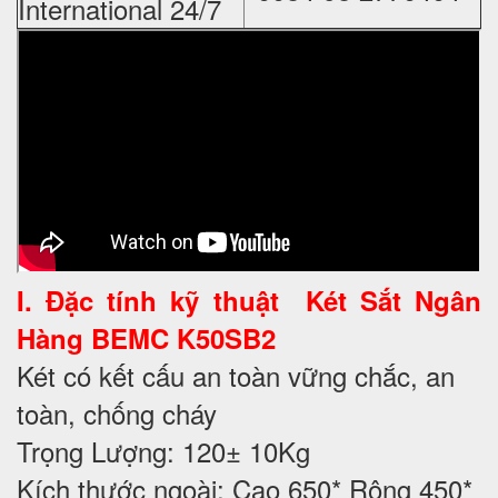
International 24/7
I. Đặc tính kỹ thuật
Két Sắt Ngân
Hàng BEMC K50SB2
Két có kết cấu an toàn vững chắc, an
toàn, chống cháy
Trọng Lượng: 120± 10Kg
Kích thước ngoài: Cao 650* Rộng 450*