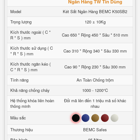
Ngân Hàng TW Tin Dùng
Model
Két Sắt Ngân Hàng BEMC K50SB2
Trọng lượng
120 ± 10Kg
Kích thước ngoài ( C *
Cao 650 * Rộng 450 * Sâu * 510 mm
R * S ) mm
Kích thước sử dụng ( C
Cao 310 * Rộng 340 * Sâu 330 mm
* R * S ) mm
Kích thước ngăn kéo (
Cao 90 * Rộng 230 * Sâu 300 mm
C * R * S ) mm
Tính năng
An Toàn Chống trộm
Khả năng chống cháy
1000 - 1200°C
Hệ thống khóa liên hoàn
Đổi mã lên đến 1 triệu mã số khác
thông minh
nhau
Đen
Xanh
Nâu
Đỏ
Trắng
Mầu sắc
Thương hiệu
BEMC Safes
Bảo hành
05 Năm