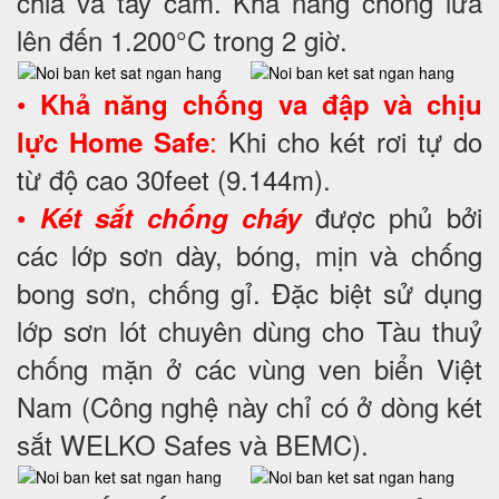
chia và tay cầm. Khả năng chống lửa
lên đến 1.200°C trong 2 giờ.
•
Khả năng chống va đập và chịu
:
Khi cho két rơi tự do
lực Home Safe
từ độ cao 30feet (9.144m).
•
được phủ bởi
Két sắt chống cháy
các lớp sơn dày, bóng, mịn và chống
bong sơn, chống gỉ. Đặc biệt sử dụng
lớp sơn lót chuyên dùng cho Tàu thuỷ
chống mặn ở các vùng ven biển Việt
Nam (Công nghệ này chỉ có ở dòng két
sắt WELKO Safes và BEMC).