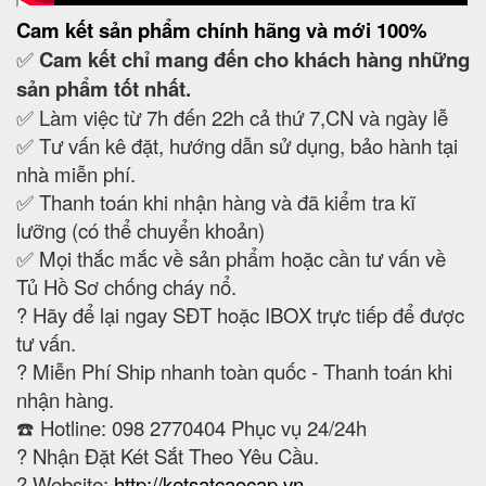
Cam kết
sản phẩm chính hãng và mới 100%
✅
Cam kết
chỉ mang đến cho khách hàng những
sản phẩm tốt nhất.
✅ Làm việc từ 7h đến 22h cả thứ 7,CN và ngày lễ
✅ Tư vấn kê đặt, hướng dẫn sử dụng, bảo hành tại
nhà miễn phí.
✅ Thanh toán khi nhận hàng và đã kiểm tra kĩ
lưỡng (có thể chuyển khoản)
✅ Mọi thắc mắc về sản phẩm hoặc cần tư vấn về
Tủ Hồ Sơ chống cháy nổ.
?
Hãy để lại ngay SĐT hoặc IBOX trực tiếp để được
tư vấn.
?
Miễn Phí Ship nhanh toàn quốc - Thanh toán khi
nhận hàng.
☎️ Hotline: 098 2770404 Phục vụ 24/24h
?
Nhận Đặt Két Sắt Theo Yêu Cầu.
? Website:
http://ketsatcaocap.vn