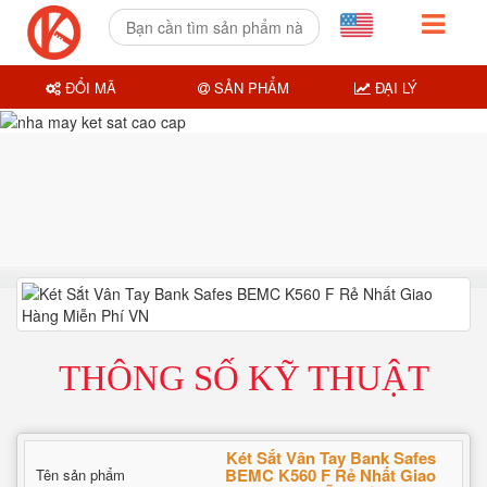
ĐỔI MÃ
SẢN PHẨM
ĐẠI LÝ
THÔNG SỐ KỸ THUẬT
Két Sắt Vân Tay Bank Safes
BEMC K560 F Rẻ Nhất Giao
Tên sản phẩm