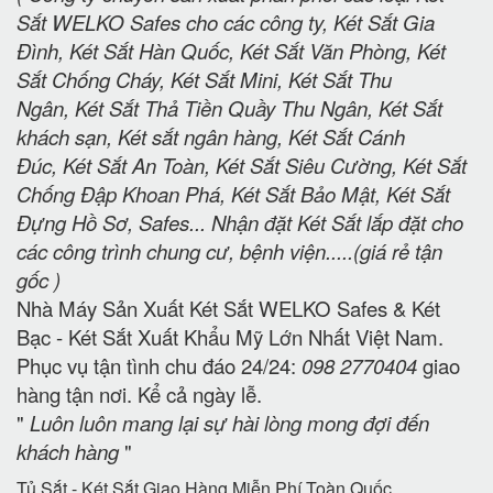
Sắt WELKO Safes cho các công ty, Két Sắt Gia
Đình, Két Sắt Hàn Quốc, Két Sắt Văn Phòng, Két
Sắt Chống Cháy, Két Sắt Mini, Két Sắt Thu
Ngân, Két Sắt Thả Tiền Quầy Thu Ngân, Két Sắt
khách sạn, Két sắt ngân hàng, Két Sắt Cánh
Đúc, Két Sắt An Toàn, Két Sắt Siêu Cường, Két Sắt
Chống Đập Khoan Phá, Két Sắt Bảo Mật, Két Sắt
Đựng Hồ Sơ, Safes... Nhận đặt Két Sắt lắp đặt cho
các công trình chung cư, bệnh viện.....(giá rẻ tận
gốc )
Nhà Máy Sản Xuất Két Sắt WELKO Safes & Két
Bạc - Két Sắt Xuất Khẩu Mỹ Lớn Nhất Việt Nam.
Phục vụ tận tình chu đáo 24/24:
098 2770404
giao
hàng tận nơi. Kể cả ngày lễ.
"
Luôn luôn mang lại sự hài lòng mong đợi đến
khách hàng
"
Tủ Sắt - Két Sắt Giao Hàng Miễn Phí Toàn Quốc