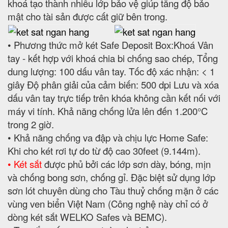
khoá tạo thành nhiều lớp bảo vệ giúp tăng độ bảo
mật cho tài sản được cất giữ bên trong.
• Phương thức mở két Safe Deposit Box:Khoá Vân
tay - kết hợp với khoá chia bi chống sao chép, Tổng
dung lượng: 100 dấu vân tay. Tốc độ xác nhận: < 1
giây Độ phân giải của cảm biến: 500 dpi Lưu và xóa
dấu vân tay trực tiếp trên khóa không cần kết nối với
máy vi tính. Khả năng chống lửa lên đến 1.200°C
trong 2 giờ.
• Khả năng chống va đập và chịu lực Home Safe:
Khi cho két rơi tự do từ độ cao 30feet (9.144m).
• Két sắt
được phủ bởi các lớp sơn dày, bóng, mịn
và chống bong sơn, chống gỉ. Đặc biệt sử dụng lớp
sơn lót chuyên dùng cho Tàu thuỷ chống mặn ở các
vùng ven biển Việt Nam (Công nghệ này chỉ có ở
dòng két sắt WELKO Safes và BEMC).