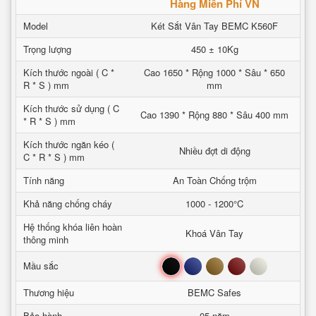
Hàng Miễn Phí VN
Model
Két Sắt Vân Tay BEMC K560F
Trọng lượng
450 ± 10Kg
Kích thước ngoài ( C *
Cao 1650 * Rộng 1000 * Sâu * 650
R * S ) mm
mm
Kích thước sử dụng ( C
Cao 1390 * Rộng 880 * Sâu 400 mm
* R * S ) mm
Kích thước ngăn kéo (
Nhiều đợt di động
C * R * S ) mm
Tính năng
An Toàn Chống trộm
Khả năng chống cháy
1000 - 1200°C
Hệ thống khóa liên hoàn
Khoá Vân Tay
thông minh
Đen
Xanh
Nâu
Đỏ
Trắng
Mầu sắc
Thương hiệu
BEMC Safes
Bảo hành
05 năm