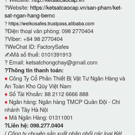
?Website:
https://ketsatcaocap.vn/san-pham/ket-
sat-ngan-hang-bemc
?
https://welkosafes.trustpass.alibaba.com
?Điện thoại văn phòng: 098 2770404
?Viber: +84 98 2770404
?WeChat ID: FactorySafes
✍️Mã số thuế: 0101391913
? Email:
ketsatchongchay@gmail.com
?Thông tin thanh toán:
♦️
Công Ty Cổ Phần Thiết Bị Vật Tư Ngân Hàng và
An Toàn Kho Qũy Việt Nam
♦️
Số Tài Khoản: 88 2112 6666 888
♦️
Ngân hàng: Ngân hàng TMCP Quân Đội - Chi
nhánh Tây Hà Nội
♦️
Mã Ngân Hàng: 01311001
?Liên hệ: 098.277.0404
( Công ty chuyên sản xuất phân phối các loại Két