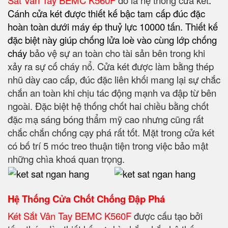
Sắt Vân Tay BEMC K560F
đó là hệ thống cửa két
.
Cánh cửa két được thiết kế bậc tam cấp đúc đặc
hoàn toàn dưới máy ép thuỷ lực 10000 tấn. Thiết kế
đặc biệt này giúp chống lửa loè vào cùng lớp chống
cháy
bảo vệ sự an toàn cho tài sản bên trong khi
xảy ra sự cố cháy nổ. Cửa két được làm bằng thép
nhũ dày cao cấp, đúc đặc liên khối mang lại sự chắc
chắn an toàn khi chịu tác động mạnh va đập từ bên
ngoài. Đặc biệt hệ thống chốt hai chiều bằng chốt
đặc mạ sáng bóng thẩm mỹ cao nhưng cũng rất
chắc chắn chống cạy phá rất tốt. Mặt trong cửa két
có bố trí 5 móc treo thuận tiện trong việc bảo mật
những chìa khoá quan trọng.
Hệ Thống Cửa Chốt Chống Đập Phá
Két Sắt Vân Tay BEMC K560F
được cấu tạo bởi