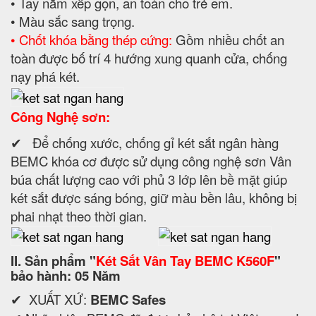
• Tay nắm xếp gọn, an toàn cho trẻ em.
• Màu sắc sang trọng.
• Chốt khóa bằng thép cứng:
Gồm nhiều chốt an
toàn được bố trí 4 hướng xung quanh cửa, chống
nạy phá két.
Công Nghệ sơn:
✔ Để chống xước, chống gỉ két sắt ngân hàng
BEMC khóa cơ được sử dụng công nghệ sơn Vân
búa chất lượng cao với phủ 3 lớp lên bề mặt giúp
két sắt được sáng bóng, giữ màu bền lâu, không bị
phai nhạt theo thời gian.
II. Sản phẩm "
Két Sắt Vân Tay BEMC K560F
"
bảo hành: 05 Năm
✔ XUẤT XỨ:
BEMC Safes