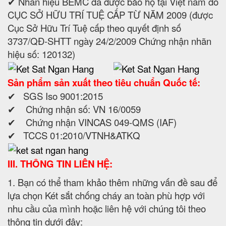
✔ Nhãn hiệu BEMC đã được bảo hộ tại Việt nam do
CỤC SỞ HỮU TRÍ TUỆ CẤP TỪ NĂM 2009 (được
Cục Sở Hữu Trí Tuệ cấp theo quyết định số
3737/QĐ-SHTT ngày 24/2/2009 Chứng nhận nhãn
hiệu số: 120132)
Sản phẩm sản xuất theo tiêu chuẩn Quốc tế:
✔ SGS Iso 9001:2015
✔ Chứng nhận số: VN 16/0059
✔ Chứng nhận VINCAS 049-QMS (IAF)
✔ TCCS 01:2010/VTNH&ATKQ
III. THÔNG TIN LIÊN HỆ:
1. Bạn có thể tham khảo thêm những vấn đề sau để
lựa chọn Két sắt chống cháy an toàn phù hợp với
nhu cầu của mình hoặc liên hệ với chúng tôi theo
thông tin dưới đây: