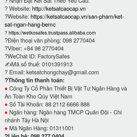
?
Nhận Đặt Két Sắt Theo Yêu Cầu.
? Website:
http://ketsatcaocap.vn
?Website:
https://ketsatcaocap.vn/san-pham/ket-
sat-ngan-hang-bemc
?
https://welkosafes.trustpass.alibaba.com
?Điện thoại văn phòng: 098 2770404
?Viber: +84 98 2770404
?WeChat ID: FactorySafes
✍️Mã số thuế: 0101391913
? Email:
ketsatchongchay@gmail.com
?Thông tin thanh toán:
♦️
Công Ty Cổ Phần Thiết Bị Vật Tư Ngân Hàng và
An Toàn Kho Qũy Việt Nam
♦️
Số Tài Khoản: 88 2112 6666 888
♦️
Ngân hàng: Ngân hàng TMCP Quân Đội - Chi
nhánh Tây Hà Nội
♦️
Mã Ngân Hàng: 01311001
?Liên hệ: 098.277.0404