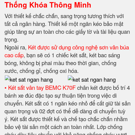
Thống Khóa Thông Minh
Với thiết kế chắc chắn, sang trọng tương thích với
tất cả ngân hàng. Thiết kế một ngăn kéo bảo mật
giúp tăng sự an toàn cho các giấy tờ và tài liệu quan
trọng.
Ngoài ra,
Két được sử dụng công nghệ sơn vân búa
cao cấp
, bạn sẽ có 1 chiếc két sắt, két bac sáng
bóng, không bị phai màu theo thời gian, chống
xước, chống gỉ, chống oxi hóa.
• Két sắt vân tay BEMC K70F
chân két được bố trí 4
bánh xe đúc đặc tạo sự thuận tiện trong việc di
chuyển. Két sắt có 1 ngăn kéo nhỏ để cất giữ tài sản
quan trọng và 02 đợt có thể dễ dàng di chuyển tuỳ
ý. Két sắt được thiết kế và chế tạo chắc chắn nhằm
bảo vệ tài sản một cách an toàn nhất. Lớp chống
cháy dày tiêu chuẩn với khả năng chống cháy vượt