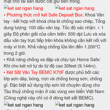
mật cho tài sản được cất giữ bên trong.
• Phương thức mở két Safe Deposit Box:
Khoá Vân
tay - kết hợp với khoá chia bi chống sao chép, Tổng
dung lượng: 100 dấu vân tay. Tốc độ xác nhận: < 1
giây Độ phân giải của cảm biến: 500 dpi Lưu và xóa
dấu vân tay trực tiếp trên khóa không cần kết nối với
máy vi tính. Khả năng chống lửa lên đến 1.200°C
trong 2 giờ.
• Khả năng chống va đập và chịu lực Home Safe:
Khi cho két rơi tự do từ độ cao 30feet (9.144m).
• Két Sắt Vân Tay BEMC K70F
được phủ bởi các
lớp sơn dày, bóng, mịn và chống bong sơn, chống
gỉ. Đặc biệt sử dụng lớp sơn lót chuyên dùng cho
Tàu thuỷ chống mặn ở các vùng ven biển Việt Nam
(Công nghệ này chỉ có ở dòng két sắt BEMC).