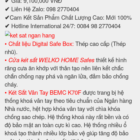
✔
Giá: 9,100,000 VNĐ
✔
Liên Hệ Zalo: 098 2770404
✔
Cam Kết Sản Phẩm Chất Lượng Cao: Mới 100%
✔
Hotline International 24/7: 0084 98 2770404
• Chất liệu Digital Safe Box:
Thép cao cấp (Thép
nhũ).
•
Cửa két sắt WELKO HOME Safes
thiết kế hình
răng cưa ăn khớp với thân tạo nên liên kết chắc
chắn chống nạy phá và ngăn lửa, đảm bảo chống
cháy.
• Két Sắt Vân Tay BEMC K70F
được trang bị hệ
thống khoá vân tay theo tiêu chuẩn của Ngân hàng
Nhà nước, hệt hợp khóa vân tay với chìa khóa
chống sao chép. Hệ thống khoá này rất bền và có
độ bảo mật an toàn cực kì cao. Hệ thống nhiều ổ
khoá tạo thành nhiều lớp bảo vệ giúp tăng độ bảo