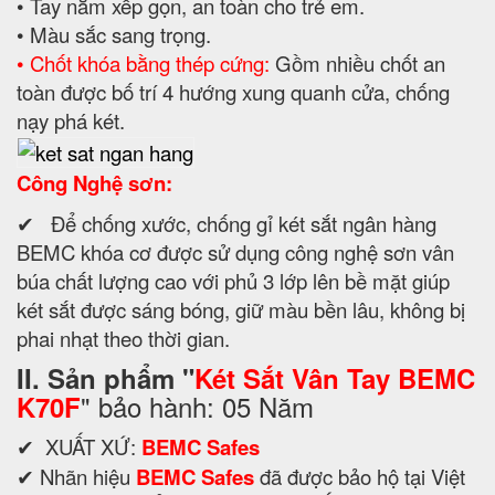
• Tay nắm xếp gọn, an toàn cho trẻ em.
• Màu sắc sang trọng.
• Chốt khóa bằng thép cứng:
Gồm nhiều chốt an
toàn được bố trí 4 hướng xung quanh cửa, chống
nạy phá két.
Công Nghệ sơn:
✔ Để chống xước, chống gỉ két sắt ngân hàng
BEMC khóa cơ được sử dụng công nghệ sơn vân
búa chất lượng cao với phủ 3 lớp lên bề mặt giúp
két sắt được sáng bóng, giữ màu bền lâu, không bị
phai nhạt theo thời gian.
II. Sản phẩm "
Két Sắt Vân Tay BEMC
" bảo hành: 05 Năm
K70F
✔ XUẤT XỨ:
BEMC Safes
✔ Nhãn hiệu
BEMC Safes
đã được bảo hộ tại Việt