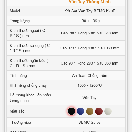
Vân Tay Thông Minh
Model
Két Sắt Vân Tay BEMC K70F
Trọng lượng
130 ± 10Kg
Kích thước ngoài ( C *
Cao 700* Rộng 500* Sâu 540 mm
R * S ) mm
Kích thước sử dụng ( C
Cao 370 * Rộng 400 * Sâu 360 mm
* R * S ) mm
Kích thước ngăn kéo (
Cao 90 * Rộng 280 * Sâu 360 mm
C * R * S ) mm
Tính năng
An Toàn Chống trộm
Khả năng chống cháy
1000 - 1200°C
Hệ thống khóa liên hoàn
Vân Tay
thông minh
Đen
Xanh
Nâu
Đỏ
Trắng
Mầu sắc
Thương hiệu
BEMC Safes
Bảo hành
05 năm