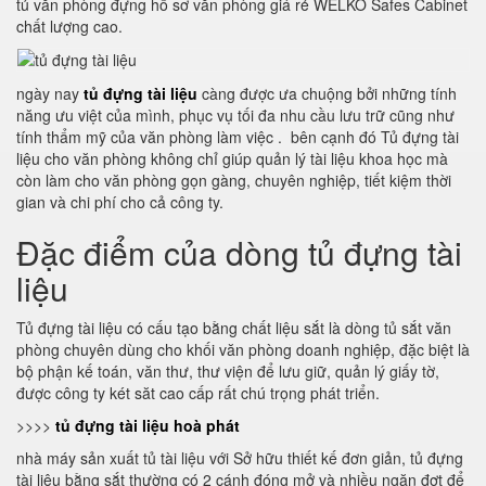
tủ văn phòng đựng hồ sơ văn phòng giá rẻ WELKO Safes Cabinet
chất lượng cao.
ngày nay
tủ đựng tài liệu
càng được ưa chuộng bởi những tính
năng ưu việt của mình, phục vụ tối đa nhu cầu lưu trữ cũng như
tính thẩm mỹ của văn phòng làm việc . bên cạnh đó Tủ đựng tài
liệu cho văn phòng không chỉ giúp quản lý tài liệu khoa học mà
còn làm cho văn phòng gọn gàng, chuyên nghiệp, tiết kiệm thời
gian và chi phí cho cả công ty.
Đặc điểm của dòng tủ đựng tài
liệu
Tủ đựng tài liệu có cấu tạo bằng chất liệu sắt là dòng tủ sắt văn
phòng chuyên dùng cho khối văn phòng doanh nghiệp, đặc biệt là
bộ phận kế toán, văn thư, thư viện để lưu giữ, quản lý giấy tờ,
được công ty két săt cao cấp rất chú trọng phát triển.
>>>>
tủ đựng tài liệu hoà phát
nhà máy sản xuất tủ tài liệu với Sở hữu thiết kế đơn giản, tủ đựng
tài liệu bằng sắt thường có 2 cánh đóng mở và nhiều ngăn đợt để