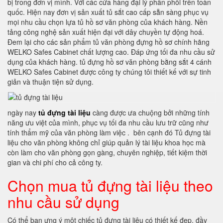
bị trong đơn vị mình. Với các cửa hàng đại lý phân phối trên toàn
quốc. Hiện nay đơn vị sản xuất tủ sắt cao cấp sẵn sàng phục vụ
mọi nhu cầu chọn lựa tủ hồ sơ văn phòng của khách hàng. Nền
tảng công nghệ sản xuất hiện đại với dây chuyền tự động hoá.
Đem lại cho các sản phẩm tủ văn phòng đựng hồ sơ chính hãng
WELKO Safes Cabinet chất lượng cao. Đáp ứng tối đa nhu cầu sử
dụng của khách hàng. tủ đựng hồ sơ văn phòng bằng sắt 4 cánh
WELKO Safes Cabinet được công ty chúng tôi thiết kế với sự tinh
giản và thuận tiện sử dụng.
ngày nay
tủ đựng tài liệu
càng được ưa chuộng bởi những tính
năng ưu việt của mình, phục vụ tối đa nhu cầu lưu trữ cũng như
tính thẩm mỹ của văn phòng làm việc . bên cạnh đó Tủ đựng tài
liệu cho văn phòng không chỉ giúp quản lý tài liệu khoa học mà
còn làm cho văn phòng gọn gàng, chuyên nghiệp, tiết kiệm thời
gian và chi phí cho cả công ty.
Chọn mua tủ đựng tài liệu theo
nhu cầu sử dụng
Có thể bạn ưng ý một chiếc tủ đựng tài liệu có thiết kế đẹp, đầy