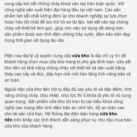
cung cấp két sắt chống cháy khoá vân tay trên toàn quốc. Với
công nghệ sản xuất hiện đại hàng đầu tại việt nam. Các sản
phẩm két sắt chất lương đem lại cho doanh nghiệp sự lựa chọn
hoàn hảo tốt nhất để lưu trữ hồ sơ tài liệu. két sắt vân tay chống
cháy với thiết kế tinh gọn, giúp cho việc sử dụng dễ dàng hơn.
sản phẩm được sơn tĩnh điện chống trầy xước. đảm bảo bền đẹp
trong thời gian sử dụng lâu dài.
Hiện nay đại lý uỷ quyền cung cấp
cửa kho
là địa chỉ uy tín để
khách hàng chọn mua cửa kho trang bị cho gia đình bạn. cửa sắt
kho tiền có khả năng chống cháy với thiết kế và sản xuất bằng
thép cao cấp và đúc, dập hạn chế mối hàn tăng tính năng bảo vệ
an toàn.
Ngoài việc cửa kho tiền hội tụ đầy đủ các yếu tố về đặc điểm, tính
năng chống cháy, chịu nhiệt, chịu lực thì ổ khóa là yếu tố vô cùng
quan trọng. Sản phẩm cửa kho tốt tran bị các kiểu khoá công
nghệ cao mang đến tính đảm bảo an ninh lớn, độ an toàn cao
cho tài sản của bạn. Hệ thống đại diện bán hàng
cửa kho
tiền
trên khắp các tỉnh thành sẵn sàng phục vụ nhu cầu mua bán
cửa kho của khách hàng.