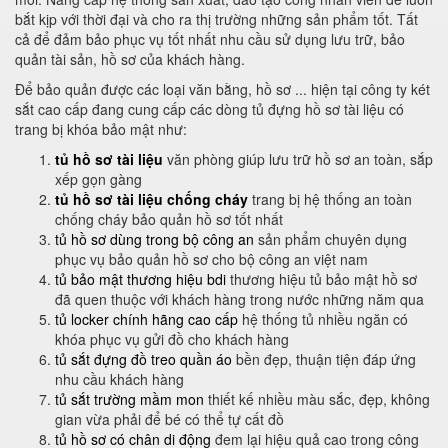
bắt kịp với thời đại và cho ra thị trường những sản phẩm tốt. Tất
cả để đảm bảo phục vụ tốt nhất nhu cầu sử dụng lưu trữ, bảo
quản tài sản, hồ sơ của khách hàng.
Để bảo quản được các loại văn bằng, hồ sơ ... hiện tại công ty két
sắt cao cấp đang cung cấp các dòng tủ đựng hồ sơ tài liệu có
trang bị khóa bảo mật như:
tủ hồ sơ tài liệu
văn phòng giúp lưu trữ hồ sơ an toàn, sắp
xếp gọn gàng
tủ hồ sơ tài liệu chống cháy
trang bị hệ thống an toàn
chống cháy bảo quản hồ sơ tốt nhất
tủ hồ sơ dùng trong bộ công an
sản phẩm chuyên dụng
phục vụ bảo quản hồ sơ cho bộ công an việt nam
tủ bảo mật thương hiệu bdi
thương hiệu tủ bảo mật hồ sơ
đã quen thuộc với khách hàng trong nước những năm qua
tủ locker chính hãng cao cấp
hệ thống tủ nhiều ngăn có
khóa phục vụ gửi đồ cho khách hàng
tủ sắt đựng đồ treo quần áo
bền đẹp, thuận tiện đáp ứng
nhu cầu khách hàng
tủ sắt trường mầm mon
thiết kế nhiều màu sắc, đẹp, không
gian vừa phải để bé có thể tự cất đồ
tủ hồ sơ có chân di động
đem lại hiệu quả cao trong công