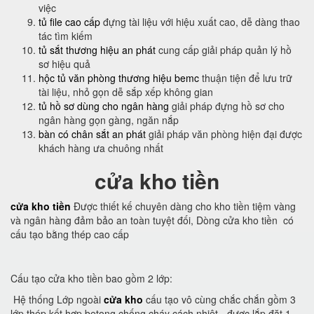
việc
tủ file cao cấp
đựng tài liệu với hiệu xuất cao, dễ dàng thao
tác tìm kiếm
tủ sắt thương hiệu an phát
cung cấp giải pháp quản lý hồ
sơ hiệu quả
hộc tủ văn phòng thương hiệu bemc
thuận tiện để lưu trữ
tài liệu, nhỏ gọn dễ sắp xếp không gian
tủ hồ sơ dùng cho ngân hàng
giải pháp đựng hồ sơ cho
ngân hàng gọn gàng, ngăn nắp
bàn có chân sắt an phát
giải pháp văn phòng hiện đại được
khách hàng ưa chuông nhất
cửa kho tiền
cửa kho tiền
Được thiết kế chuyên dàng cho kho tiền tiệm vàng
và ngân hàng đảm bảo an toàn tuyệt đối, Dòng cửa kho tiền có
cấu tạo bằng thép cao cấp
Cấu tạo cửa kho tiền bao gồm 2 lớp:
Hệ thống Lớp ngoài
cửa kho
cấu tạo vô cùng chắc chắn gồm 3
lớp thép kết hợp betong chống cháy cách nhiệt - được lắp đặt 1