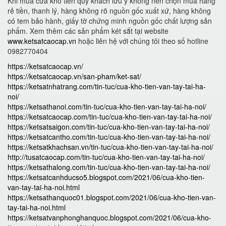
Khi mua cửa kho tiền quý khách lưu ý không nên chọn mua hàng
rẻ tiền, thanh lý, hàng không rõ nguồn gốc xuất xứ, hàng không
có tem bảo hành, giấy tờ chứng minh nguồn gốc chất lượng sản
phẩm. Xem thêm các sản phẩm két sắt tại website
www.ketsatcaocap.vn
hoặc liên hệ với chúng tôi theo số hotline
0982770404
https://ketsatcaocap.vn/
https://ketsatcaocap.vn/san-pham/ket-sat/
https://ketsatnhatrang.com/tin-tuc/cua-kho-tien-van-tay-tai-ha-
noi/
https://ketsathanoi.com/tin-tuc/cua-kho-tien-van-tay-tai-ha-noi/
https://ketsatcaocap.com/tin-tuc/cua-kho-tien-van-tay-tai-ha-noi/
https://ketsatsaigon.com/tin-tuc/cua-kho-tien-van-tay-tai-ha-noi/
https://ketsatcantho.com/tin-tuc/cua-kho-tien-van-tay-tai-ha-noi/
https://ketsatkhachsan.vn/tin-tuc/cua-kho-tien-van-tay-tai-ha-noi/
http://tusatcaocap.com/tin-tuc/cua-kho-tien-van-tay-tai-ha-noi/
https://ketsathalong.com/tin-tuc/cua-kho-tien-van-tay-tai-ha-noi/
https://ketsatcanhducso5.blogspot.com/2021/06/cua-kho-tien-
van-tay-tai-ha-noi.html
https://ketsathanquoc01.blogspot.com/2021/06/cua-kho-tien-van-
tay-tai-ha-noi.html
https://ketsatvanphonghanquoc.blogspot.com/2021/06/cua-kho-