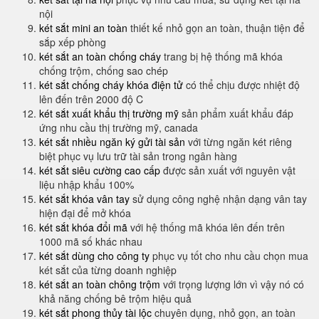
nội
két sắt mini an toàn
thiết kế nhỏ gọn an toàn, thuận tiện để
sắp xếp phòng
két sắt an toàn chống cháy
trang bị hệ thống mã khóa
chống trộm, chống sao chép
két sắt chống cháy khóa điện tử
có thể chịu được nhiệt độ
lên đến trên 2000 độ C
két sắt xuất khẩu thị trường mỹ
sản phẩm xuất khẩu đáp
ứng nhu cầu thị trường mỹ, canada
két sắt nhiều ngăn ký gửi tài sản
với từng ngăn két riêng
biệt phục vụ lưu trữ tài sản trong ngân hàng
két sắt siêu cường cao cấp
được sản xuất với nguyên vật
liệu nhập khẩu 100%
két sắt khóa vân tay
sử dụng công nghệ nhận dạng vân tay
hiện đại để mở khóa
két sắt khóa đổi mã
với hệ thống mã khóa lên đến trên
1000 mã số khác nhau
két sắt dùng cho công ty
phục vụ tốt cho nhu cầu chọn mua
két sắt của từng doanh nghiệp
két sắt an toàn chông trộm
với trọng lượng lớn vì vậy nó có
khả năng chống bê trộm hiệu quả
két sắt phong thủy tài lộc
chuyên dụng, nhỏ gọn, an toàn