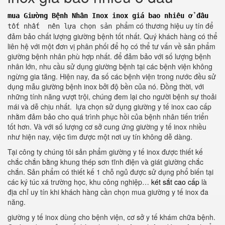
mua Giường Bệnh Nhân Inox inox giá bao nhiêu ở đâu
phẩm có thương hiệu uy tín để
tốt nhất nên lựa chọn sản
đảm bảo chất lượng giường bệnh tốt nhất. Quý khách hàng có thể
liên hệ với một đơn vị phân phối để họ có thể tư vấn về sản phẩm
giường bệnh nhân phù hợp nhất. để đảm bảo với số lượng bệnh
nhân lớn, nhu cầu sử dụng giường bệnh tại các bệnh viện không
ngừng gia tăng. Hiện nay, đa số các bệnh viện trong nước đều sử
dụng mẫu giường bệnh inox bởi độ bền của nó. Đồng thời, với
những tính năng vượt trội, chúng đem lại cho người bệnh sự thoải
mái và dễ chịu nhất. lựa chọn sử dụng giường y tế inox cao cấp
nhằm đảm bảo cho quá trình phục hồi của bệnh nhân tiến triển
tốt hơn. Và với số lượng cơ sở cung ứng giường y tế inox nhiều
như hiện nay, việc tìm được một nơi uy tín không dễ dàng.
Tại công ty chúng tôi sản phẩm giường y tế inox được thiết kế
chắc chắn bằng khung thép sơn tĩnh điện và giát giường chắc
chắn. Sản phẩm có thiết kế 1 chỗ ngủ được sử dụng phổ biến tại
các ký túc xá trường học, khu công nghiệp…
két sắt cao cấp
là
địa chỉ uy tín khi khách hàng cần chọn mua giường y tế inox đa
năng.
giường y tế inox dùng cho bệnh viện, cơ sở y tế khám chữa bệnh.