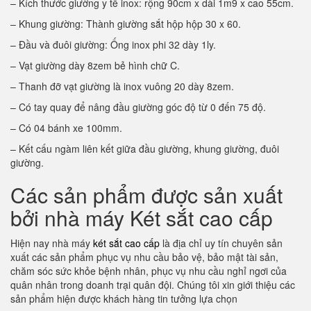
– Kích thước giường y tế inox: rộng 90cm x dài 1m9 x cao 55cm.
– Khung giường: Thành giường sắt hộp hộp 30 x 60.
– Đầu và đuôi giường: Ống inox phi 32 dày 1ly.
– Vạt giường dày 8zem bẻ hình chữ C.
– Thanh đỡ vạt giường là inox vuông 20 dày 8zem.
– Có tay quay để nâng đầu giường góc độ từ 0 đến 75 độ.
– Có 04 bánh xe 100mm.
– Kết cấu ngàm liên kết giữa đầu giường, khung giường, đuôi
giường.
Các sản phẩm được sản xuất
bởi nhà máy Két sắt cao cấp
Hiện nay nhà máy
két sắt cao cấp
là địa chỉ uy tín chuyên sản
xuất các sản phẩm phục vụ nhu cầu bảo vệ, bảo mật tài sản,
chăm sóc sức khỏe bệnh nhân, phục vụ nhu cầu nghỉ ngơi của
quân nhân trong doanh trại quân đội. Chúng tôi xin giới thiệu các
sản phẩm hiện được khách hàng tin tưởng lựa chọn