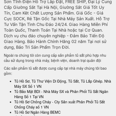
Sơn Tĩnh Điện Hỗ Trợ Lắp Đặt, FREE SHIP, Đại Lý Cung
Cấp Giường Sắt Tại Hà Nội, Giường Sắt Giá Tốt Uy
Tín, Cam Kêt Chất Lượng Sản Phẩm. Giá Gốc - Giá
Cực SOCK, Rẻ Tận Gốc Tại Nhà Máy Sản Xuất. Hỗ Trợ
Tư Vấn Tận Tình Chu Đáo 24/24. Giao Hàng Miễn Phí
Toàn Quốc, Thanh Toán Tại Nhà hoặc tại Cơ Quan.
Dịch vụ chu đáo chuyên nghiệp - Đảm Bảo Tiến Độ
Giao Hàng. Bảo Hành Chính Hãng 02 năm Tại nơi sử
dụng, Bảo Trì Sản Phẩm Trọn Đời.
Ngoài ra chúng tôi còn cung cấp sản phẩm tủ sắt phù hợp nhu
cầu sử dụng trong nhà máy, bệnh viện, doanh trại quân đội
Các sản phẩm tủ sắt được cung cấp tại nhà máy chúng tôi bao
gồm:
Tủ Hồ Sơ, Tủ Thư Viện Di Động, Tủ Sắt, Tủ Lắp Ghép. Nhà
Máy SX Số 1 VN
Tủ Bảo Mật BDI - Nhà Máy SX và Phân Phối Tủ Sắt Ngân
Hàng Số 1 Tại VN
Tủ Hồ Sơ Chống Cháy - Cty Sản xuất Phân Phối Tủ Sắt
Chống Cháy số 1 VN
Tủ Hồ Sơ Ngân Hàng BEMC