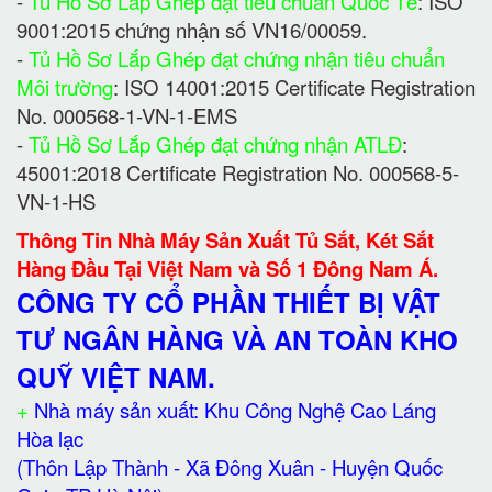
-
Tủ Hồ Sơ Lắp Ghép đạt tiêu chuẩn Quốc Tế
: ISO
9001:2015 chứng nhận số VN16/00059.
-
Tủ Hồ Sơ Lắp Ghép đạt chứng nhận tiêu chuẩn
Môi trường
: ISO 14001:2015 Certificate Registration
No. 000568-1-VN-1-EMS
-
Tủ Hồ Sơ Lắp Ghép đạt chứng nhận ATLĐ
:
45001:2018 Certificate Registration No. 000568-5-
VN-1-HS
Thông Tin Nhà Máy Sản Xuất Tủ Sắt, Két Sắt
Hàng Đầu Tại Việt Nam và Số 1 Đông Nam Á.
CÔNG TY CỔ PHẦN THIẾT BỊ VẬT
TƯ NGÂN HÀNG VÀ AN TOÀN KHO
QUỸ VIỆT NAM.
+
Nhà máy sản xuất: Khu Công Nghệ Cao Láng
Hòa lạc
(Thôn Lập Thành - Xã Đông Xuân - Huyện Quốc