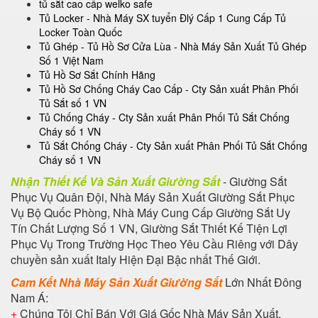
tủ sắt cao cấp welko safe
Tủ Locker - Nhà Máy SX tuyển Đlý Cấp 1 Cung Cấp Tủ
Locker Toàn Quốc
Tủ Ghép - Tủ Hồ Sơ Cửa Lùa - Nhà Máy Sản Xuất Tủ Ghép
Số 1 Việt Nam
Tủ Hồ Sơ Sắt Chính Hãng
Tủ Hồ Sơ Chống Cháy Cao Cấp - Cty Sản xuất Phân Phối
Tủ Sắt số 1 VN
Tủ Chống Cháy - Cty Sản xuất Phân Phối Tủ Sắt Chống
Cháy số 1 VN
Tủ Sắt Chống Cháy - Cty Sản xuất Phân Phối Tủ Sắt Chống
Cháy số 1 VN
Nhận Thiết Kế Và Sản Xuất Giường Sắt
- Giường Sắt
Phục Vụ Quân Đội, Nhà Máy Sản Xuất Giường Sắt Phục
Vụ Bộ Quốc Phòng, Nhà Máy Cung Cấp Giường Sắt Uy
Tín Chất Lượng Số 1 VN, Giường Sắt Thiết Kế Tiện Lợi
Phục Vụ Trong Trường Học Theo Yêu Cầu Riêng với Dây
chuyền sản xuất Italy Hiện Đại Bậc nhất Thế Giới.
Cam Kết Nhà Máy Sản Xuất Giường Sắt
Lớn Nhất Đông
Nam Á:
+
Chúng Tôi Chỉ Bán Với Giá Gốc Nhà Máy Sản Xuất.