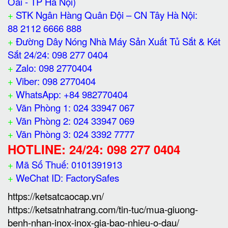
Oai - TP Hà Nội)
+
STK Ngân Hàng Quân Đội – CN Tây Hà Nội:
88 2112 6666 888
+
Đường Dây Nóng Nhà Máy Sản Xuất Tủ Sắt & Két
Sắt 24/24: 098 277 0404
+
Zalo: 098 2770404
+
Viber: 098 2770404
+
WhatsApp: +84 982770404
+
Văn Phòng 1: 024 33947 067
+
Văn Phòng 2: 024 33947 069
+
Văn Phòng 3: 024 3392 7777
HOTLINE: 24/24: 098 277 0404
+
Mã Số Thuế: 0101391913
+
WeChat ID: FactorySafes
https://ketsatcaocap.vn/
https://ketsatnhatrang.com/tin-tuc/mua-giuong-
benh-nhan-inox-inox-gia-bao-nhieu-o-dau/