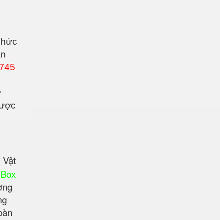
phức
ản
1745
ờ
ược
 Vật
 Box
ờng
ng
oàn