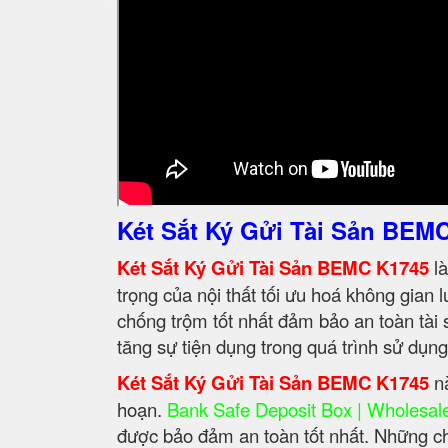
Két Sắt Ký Gửi Tài Sản BEM
Két Sắt Ký Gửi Tài Sản BEMC K1745
là
trọng của nội thất tối ưu hoá không gian 
chống trộm tốt nhất đảm bảo an toàn tài s
tăng sự tiện dụng trong quá trình sử dụn
Két Sắt Ký Gửi Tài Sản BEMC K1745
nà
hoạn.
Bank Safe Deposit Box | Wholesale
được bảo đảm an toàn tốt nhất. Những ch