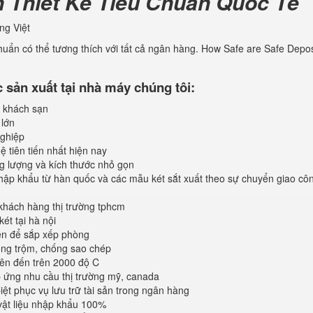
n Thiết Kế Tiêu Chuẩn Quốc Tế
ng Việt
chuẩn có thể tương thích với tất cả ngân hàng. How Safe are Safe Depos
sản xuất tại nhà máy chúng tôi:
 khách sạn
 lớn
ghiệp
 tiên tiến nhất hiện nay
ng lượng và kích thước nhỏ gọn
ập khẩu từ hàn quốc và các mẫu két sắt xuất theo sự chuyển giao cô
khách hàng thị trường tphcm
ét tại hà nội
iện để sắp xếp phòng
ống trộm, chống sao chép
lên đến trên 2000 độ C
ứng nhu cầu thị trường mỹ, canada
iệt phục vụ lưu trữ tài sản trong ngân hàng
vật liệu nhập khẩu 100%