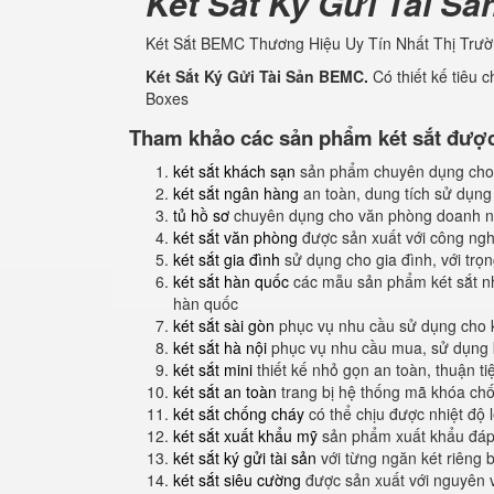
Két Sắt Ký Gửi Tài Sả
Két Sắt BEMC Thương Hiệu Uy Tín Nhất Thị Trườ
Két Sắt Ký Gửi Tài Sản BEMC.
Có thiết kế tiêu 
Boxes
Tham khảo các sản phẩm két sắt được 
két sắt khách sạn
sản phẩm chuyên dụng cho
két sắt ngân hàng
an toàn, dung tích sử dụng
tủ hồ sơ
chuyên dụng cho văn phòng doanh n
két sắt văn phòng
được sản xuất với công nghệ
két sắt gia đình
sử dụng cho gia đình, với trọ
két sắt hàn quốc
các mẫu sản phẩm két sắt nh
hàn quốc
két sắt sài gòn
phục vụ nhu cầu sử dụng cho 
két sắt hà nội
phục vụ nhu cầu mua, sử dụng k
két sắt mini
thiết kế nhỏ gọn an toàn, thuận t
két sắt an toàn
trang bị hệ thống mã khóa ch
két sắt chống cháy
có thể chịu được nhiệt độ 
két sắt xuất khẩu mỹ
sản phẩm xuất khẩu đáp 
két sắt ký gửi tài sản
với từng ngăn két riêng b
két sắt siêu cường
được sản xuất với nguyên 