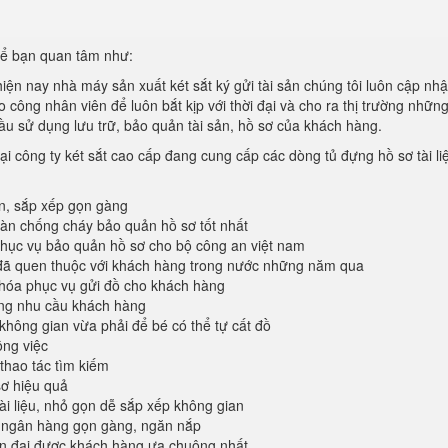
thể bạn quan tâm như:
hiện nay nhà máy sản xuất két sắt ký gửi tài sản chúng tôi luôn cập nhậ
công nhân viên để luôn bắt kịp với thời đại và cho ra thị trường nhữn
ầu sử dụng lưu trữ, bảo quản tài sản, hồ sơ của khách hàng.
ại công ty két sắt cao cấp đang cung cấp các dòng tủ đựng hồ sơ tài li
àn, sắp xếp gọn gàng
oàn chống cháy bảo quản hồ sơ tốt nhất
ục vụ bảo quản hồ sơ cho bộ công an việt nam
đã quen thuộc với khách hàng trong nước những năm qua
khóa phục vụ gửi đồ cho khách hàng
ứng nhu cầu khách hàng
không gian vừa phải để bé có thể tự cất đồ
ông việc
 thao tác tìm kiếm
sơ hiệu quả
tài liệu, nhỏ gọn dễ sắp xếp không gian
 ngân hàng gọn gàng, ngăn nắp
ện đại được khách hàng ưa chuông nhất