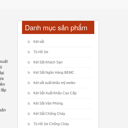
Danh mục sản phẩm
Két sắt
Tủ Hồ Sơ
 xuất
Két Sắt Khách Sạn
ội
đại
Két Sắt Ngân Hàng BEMC
lựa
Két sắt xuất khẩu mỹ welko
iền
 lắp
Két Sắt Xuất Khẩu Cao Cấp
Két Sắt Văn Phòng
 sản
Két Sắt Chống Cháy
Tủ Hồ Sơ Chống Cháy