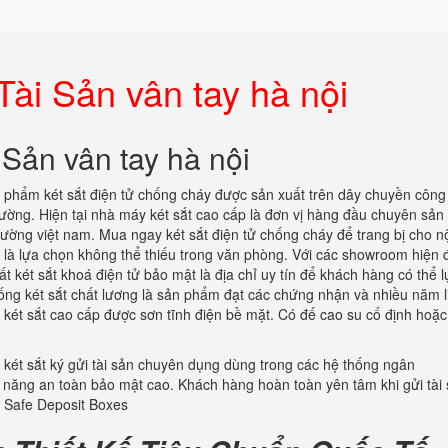
Tài Sản vân tay hà nội
 Sản vân tay hà nội
 phẩm két sắt điện tử chống cháy được sản xuất trên dây chuyền công
 trường. Hiện tại nhà máy két sắt cao cấp là đơn vị hàng đầu chuyên sản
trường việt nam. Mua ngay két sắt điện tử chống cháy để trang bị cho n
o là lựa chọn không thể thiếu trong văn phòng. Với các showroom hiện 
t két sắt khoá điện tử bảo mật là địa chỉ uy tín để khách hàng có thể 
ống két sắt chất lương là sản phẩm đạt các chứng nhận và nhiều năm l
 két sắt cao cấp được sơn tĩnh điện bề mặt. Có đế cao su cố định hoặc
két sắt ký gửi tài sản chuyên dụng dùng trong các hệ thống ngân
h năng an toàn bảo mật cao. Khách hàng hoàn toàn yên tâm khi gửi tài
. Safe Deposit Boxes