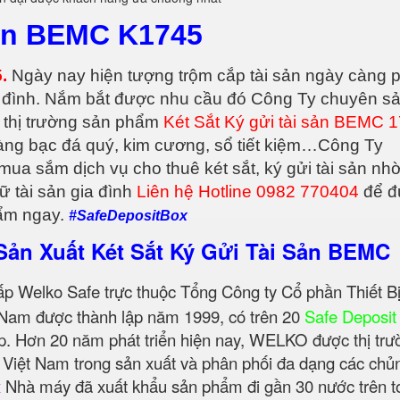
Sản BEMC K1745
.
Ngày nay hiện tượng trộm cắp tài sản ngày càng 
gia đình. Nắm bắt được nhu cầu đó Công Ty chuyên s
 thị trường sản phẩm
Két Sắt Ký gửi tài sản BEMC 
àng bạc đá quý, kim cương, sổ tiết kiệm…Công Ty
a sắm dịch vụ cho thuê két sắt, ký gửi tài sản nh
ữ tài sản gia đình
Liên hệ Hotline 0982 770404
để đ
hẩm ngay.
#SafeDepositBox
Sản Xuất Két Sắt Ký Gửi Tài Sản BEMC
ấp Welko Safe trực thuộc Tổng Công ty Cổ phần Thiết Bị
Nam được thành lập năm 1999, có trên 20
Safe Deposit
p. Hơn 20 năm phát triển hiện nay, WELKO được thị trư
u Việt Nam trong sản xuất và phân phối đa dạng các chủ
x
Nhà máy đã xuất khẩu sản phẩm đi gần 30 nước trên t