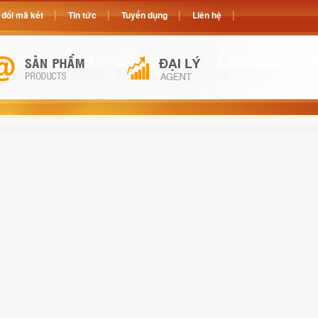
đổi mã két
Tin tức
Tuyển dụng
Liên hệ