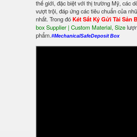
thế giới, đặc biệt với thị trường Mỹ, các
vượt trội, đáp ứng các tiêu chuẩn của nh
nhất. Trong đó
Két Sắt Ký Gửi Tài Sản
box Supplier | Custom Material, Size
‎ lư
phẩm.
#MechanicalSafeDeposit Box