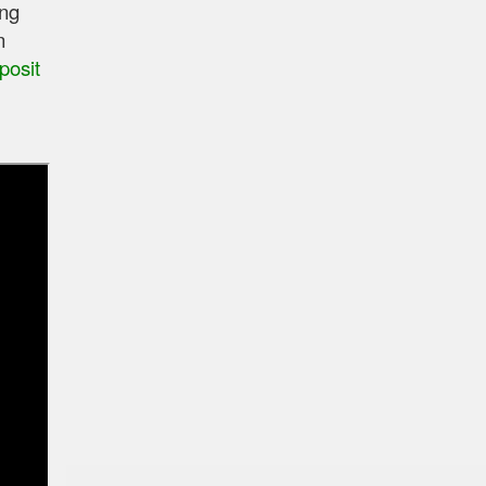
ợng
n
posit