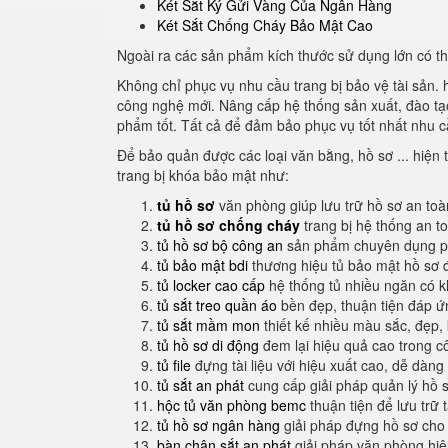
Két Sắt Ký Gửi Vàng Của Ngân Hàng
Két Sắt Chống Cháy Bảo Mật Cao
Ngoài ra các sản phẩm kích thước sử dụng lớn có 
Không chỉ phục vụ nhu cầu trang bị bảo vệ tài sản. 
công nghệ mới. Nâng cấp hệ thống sản xuất, đào tạo 
phẩm tốt. Tất cả để đảm bảo phục vụ tốt nhất nhu c
Để bảo quản được các loại văn bằng, hồ sơ ... hiện t
trang bị khóa bảo mật như:
tủ hồ sơ
văn phòng giúp lưu trữ hồ sơ an to
tủ hồ sơ chống cháy
trang bị hệ thống an t
tủ hồ sơ bộ công an
sản phẩm chuyên dụng ph
tủ bảo mật bdi
thương hiệu tủ bảo mật hồ sơ 
tủ locker cao cấp
hệ thống tủ nhiều ngăn có 
tủ sắt treo quần áo
bền đẹp, thuận tiện đáp 
tủ sắt mầm mon
thiết kế nhiều màu sắc, đẹp, 
tủ hồ sơ di động
đem lại hiệu quả cao trong c
tủ file
đựng tài liệu với hiệu xuất cao, dễ dàng
tủ sắt an phát
cung cấp giải pháp quản lý hồ 
hộc tủ văn phòng bemc
thuận tiện để lưu trữ 
tủ hồ sơ ngân hàng
giải pháp đựng hồ sơ cho
bàn chân sắt an phát
giải pháp văn phòng hi