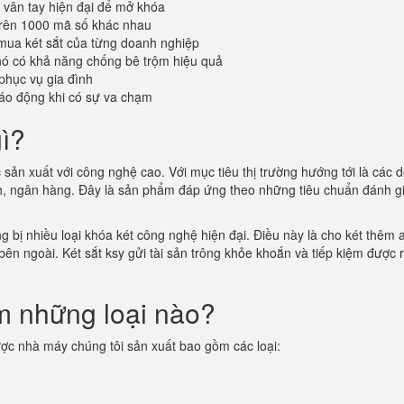
vân tay hiện đại để mở khóa
trên 1000 mã số khác nhau
mua két sắt của từng doanh nghiệp
 nó có khả năng chống bê trộm hiệu quả
phục vụ gia đình
áo động khi có sự va chạm
gì?
c sản xuất với công nghệ cao. Với mục tiêu thị trường hướng tới là các 
nh, ngân hàng. Đây là sản phẩm đáp ứng theo những tiêu chuẩn đánh g
g bị nhiều loại khóa két công nghệ hiện đại. Điều này là cho két thêm 
 bên ngoài. Két sắt ksy gửi tài sản trông khỏe khoắn và tiếp kiệm được r
ồm những loại nào?
ợc nhà máy chúng tôi sản xuất bao gồm các loại: