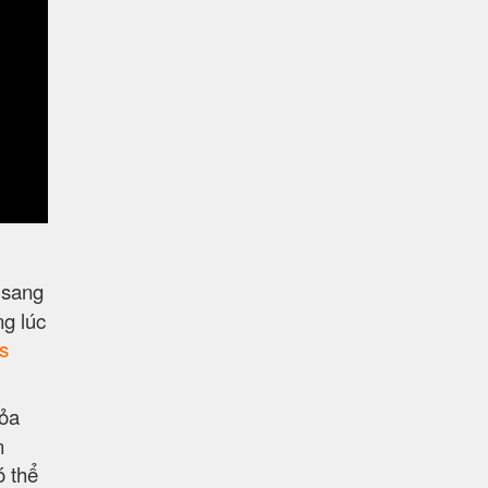
 sang
ng lúc
s
hỏa
n
ó thể