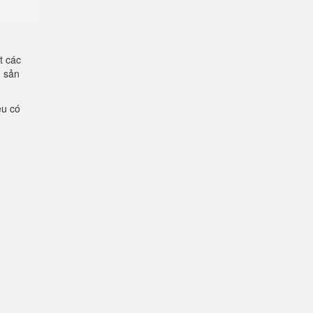
t các
g sản
ệu có