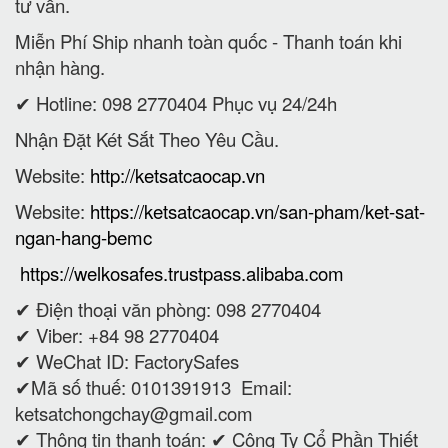
tư vấn.
Miễn Phí Ship nhanh toàn quốc - Thanh toán khi
nhận hàng.
✔ Hotline: 098 2770404 Phục vụ 24/24h
Nhận Đặt Két Sắt Theo Yêu Cầu.
Website:
http://ketsatcaocap.vn
Website:
https://ketsatcaocap.vn/san-pham/ket-sat-
ngan-hang-bemc
https://welkosafes.trustpass.alibaba.com
✔ Điện thoại văn phòng: 098 2770404
✔ Viber: +84 98 2770404
✔ WeChat ID: FactorySafes
✔Mã số thuế: 0101391913
Email:
ketsatchongchay@gmail.com
✔ Thông tin thanh toán:
✔
Công Ty Cổ Phần Thiết