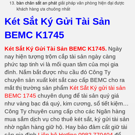
bàn chân sắt an phát
giải pháp văn phòng hiện đại được
khách hàng ưa chuông nhất
Két Sắt Ký Gửi Tài Sản
BEMC K1745
Két Sắt Ký Gửi Tài Sản BEMC K1745.
Ngày
nay hiện tượng trộm cắp tài sản ngày càng
phức tạp tinh vi là mối quan tâm của mọi gia
đình. Nắm bắt được nhu cầu đó Công Ty
chuyên sản xuất két sắt cao cấp BEMC cho ra
mắt thị trường sản phẩm
Két Sắt Ký gửi tài sản
BEMC 1745
chuyên dụng để tài sản quý giá
như vàng bạc đá quý, kim cương, sổ tiết kiệm…
Công Ty chuyên cung cấp cho các Ngân hàng
mua sắm dịch vụ cho thuê két sắt, ký gửi tài sản
nhờ ngân hàng giữ hộ. Hay bảo đảm cất giữ tài
sản gia đình
Liên hệ Hotline 0982 770404
để