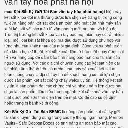
vân tay hòa phát hà nội
mua Két Sắt Ký Gửi Tài Sản vân tay hòa phát hà nội
hiện nay
két sắt khoá đổi mã thường được lựa chọn để trang bị trong công
ty. cửa hàng bán két sắt khoá an toàn bảo mật của nhà máy sản
xuất két sắt với các mẫu tủ văn phòng mới, an toàn và hiện đại.
Trên thị trường két sắt khoá vân tay bảo mật hiện nay có rất nhiều
loại, mỗi loại két sắt khoá đổi mã đều được sử dụng phù hợp với
từng nhu cầu khác nhau của mỗi gia đình. Cùng với sự phát triển
của khoa học kĩ thuật, két sắt khoá điện tử bảo mật ngày được cải
tiến và nâng cấp để đảm bảo tính năng bảo mật cho tài sản của
người sử dung. Với các địa chỉ chuyên cung cấp két sắt hiện đại
tại nhiều tỉnh thành trên cả nước. nhà máy sản xuất két sắt an
toàn chống cháy là địa chỉ uy tín để khách hàng có thể lựa chọn
được sản phẩm két sắt chống cháy welko uy tín. Hệ thống két sắt
uy tín là sản phẩm đạt các chứng chỉ và nhiều năm liền được bầu
chọn là sản phẩm tiêu biểu trong ngành. két sắt khoá vân tay bảo
mật được phủ sơn tĩnh điện trên bề mặt. Có đế cao su cố định
hoặc trang bị bánh xe di động.
Két Sắt Ký Gửi Tài Sản BEMC
là dòng sản phẩm két sắt ký gửi
tài sản chuyên dụng dùng trong các hệ thống ngân hàng, Merrion
Vaults - Safe Deposit Boxes có tính năng an toàn bảo mật cao.