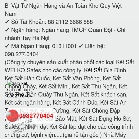
Bị Vật Tư Ngân Hàng và An Toàn Kho Qũy Việt
Nam
✔ Số Tài Khoản: 88 2112 6666 888
✔ Ngân hàng: Ngân hàng TMCP Quân Đội - Chi
nhánh Tây Hà Nội
✔ Mã Ngân Hàng: 01311001 ✔ Liên hệ:
098.277.0404
(Công ty chuyên sản xuất phân phối các loại Két Sắt
WELKO Safes cho các công ty,
Két Sắt
Gia Đình,
Két Sắt Hàn Quốc, Két Sắt Văn Phòng, Két Sắt
Chống Cháy, Két Sắt Mini, Két Sắt Thu Ngân, Két
Sắt Thả Tiền Quầy Thu Ngân, Két Sắt khách sạn,
Két sắt ngân hàng, Két Sắt Cánh Đúc, Két Sắt An
Toàn, Két Sắt Siêu Cường, Két Sắt Chống Đập
0982770404
Khoan Phá, Két Sắt Bảo Mật, Két Sắt Đựng Hồ Sơ,
Safes... Nhận đặt Két Sắt lắp đặt cho các công trình
chung cư, bệnh viện.....(giá rẻ tận gốc ) Nhà Máy
back