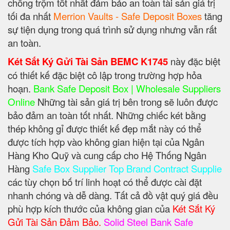
chống trộm tốt nhất đảm bảo an toàn tài sản giá trị
tối đa nhất
Merrion Vaults - Safe Deposit Boxes
tăng
sự tiện dụng trong quá trình sử dụng nhưng vẫn rất
an toàn.
Két Sắt Ký Gửi Tài Sản BEMC K1745
này đặc biệt
có thiết kế đặc biệt cô lập trong trường hợp hỏa
hoạn.
Bank Safe Deposit Box | Wholesale Suppliers
Online
Những tài sản giá trị bên trong sẽ luôn được
bảo đảm an toàn tốt nhất. Những chiếc két bằng
thép không gỉ được thiết kế đẹp mắt này có thể
được tích hợp vào không gian hiện tại của Ngân
Hàng Kho Quỹ và cung cấp cho Hệ Thống Ngân
Hàng
Safe Box Supplier Top Brand Contract Supplie
các tùy chọn bố trí linh hoạt có thể được cài đặt
nhanh chóng và dễ dàng. Tất cả đồ vật quý giá đều
phù hợp kích thước của không gian của
Két Sắt Ký
Gửi Tài Sản Đảm Bảo.
Solid Steel Bank Safe