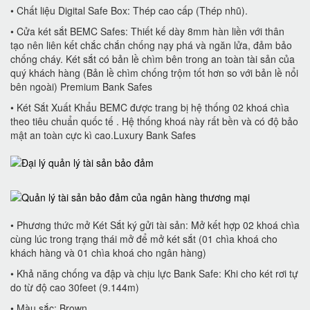
• Chất liệu Digital Safe Box: Thép cao cấp (Thép nhũ).
• Cửa két sắt BEMC Safes: Thiết kế dày 8mm hàn liền với thân
tạo nên liên kết chắc chắn chống nạy phá và ngăn lửa, đảm bảo
chống cháy. Két sắt có bản lề chìm bên trong an toàn tài sản của
quý khách hàng (Bản lề chìm chống trộm tốt hơn so với bản lề nổi
bên ngoài) Premium Bank Safes
• Két Sắt Xuất Khẩu BEMC được trang bị hệ thống 02 khoá chìa
theo tiêu chuẩn quốc tế . Hệ thống khoá này rất bền và có độ bảo
mật an toàn cực kì cao.Luxury Bank Safes
• Phương thức mở Két Sắt ký gửi tài sản: Mở kết hợp 02 khoá chìa
cùng lúc trong trạng thái mở để mở két sắt (01 chìa khoá cho
khách hàng và 01 chìa khoá cho ngân hàng)
• Khả năng chống va đập và chịu lực Bank Safe: Khi cho két rơi tự
do từ độ cao 30feet (9.144m)
• Màu sắc: Brown.