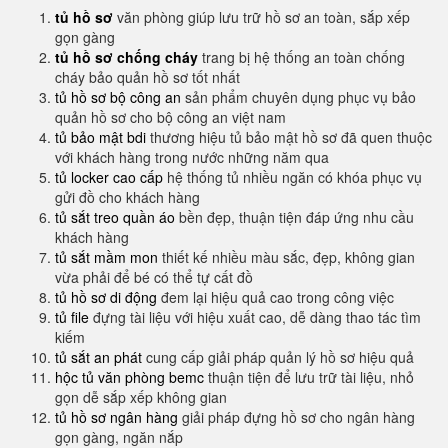
tủ hồ sơ
văn phòng giúp lưu trữ hồ sơ an toàn, sắp xếp
gọn gàng
tủ hồ sơ chống cháy
trang bị hệ thống an toàn chống
cháy bảo quản hồ sơ tốt nhất
tủ hồ sơ bộ công an
sản phẩm chuyên dụng phục vụ bảo
quản hồ sơ cho bộ công an việt nam
tủ bảo mật bdi
thương hiệu tủ bảo mật hồ sơ đã quen thuộc
với khách hàng trong nước những năm qua
tủ locker cao cấp
hệ thống tủ nhiều ngăn có khóa phục vụ
gửi đồ cho khách hàng
tủ sắt treo quần áo
bền đẹp, thuận tiện đáp ứng nhu cầu
khách hàng
tủ sắt mầm mon
thiết kế nhiều màu sắc, đẹp, không gian
vừa phải để bé có thể tự cất đồ
tủ hồ sơ di động
đem lại hiệu quả cao trong công việc
tủ file
đựng tài liệu với hiệu xuất cao, dễ dàng thao tác tìm
kiếm
tủ sắt an phát
cung cấp giải pháp quản lý hồ sơ hiệu quả
hộc tủ văn phòng bemc
thuận tiện để lưu trữ tài liệu, nhỏ
gọn dễ sắp xếp không gian
tủ hồ sơ ngân hàng
giải pháp đựng hồ sơ cho ngân hàng
gọn gàng, ngăn nắp