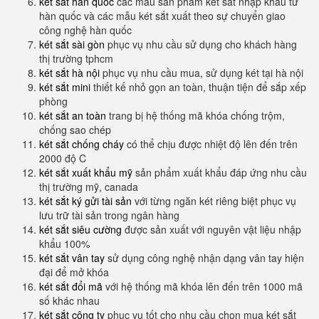
két sắt hàn quốc
các mẫu sản phẩm két sắt nhập khẩu từ
hàn quốc và các mẫu két sắt xuất theo sự chuyển giao
công nghệ hàn quốc
két sắt sài gòn
phục vụ nhu cầu sử dụng cho khách hàng
thị trường tphcm
két sắt hà nội
phục vụ nhu cầu mua, sử dụng két tại hà nội
két sắt mini
thiết kế nhỏ gọn an toàn, thuận tiện để sắp xếp
phòng
két sắt an toàn
trang bị hệ thống mã khóa chống trộm,
chống sao chép
két sắt chống cháy
có thể chịu được nhiệt độ lên đến trên
2000 độ C
két sắt xuất khẩu mỹ
sản phẩm xuất khẩu đáp ứng nhu cầu
thị trường mỹ, canada
két sắt ký gửi tài sản
với từng ngăn két riêng biệt phục vụ
lưu trữ tài sản trong ngân hàng
két sắt siêu cường
được sản xuất với nguyên vật liệu nhập
khẩu 100%
két sắt vân tay
sử dụng công nghệ nhận dạng vân tay hiện
đại để mở khóa
két sắt đổi mã
với hệ thống mã khóa lên đến trên 1000 mã
số khác nhau
két sắt công ty
phục vụ tốt cho nhu cầu chọn mua két sắt