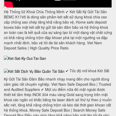
Hệ Thống 02 Khoá Chìa Thông Minh ✔ Két Sắt Ký Gửi Tài Sản
BEMC K1745 là dòng sản phẩm két sắt sử dụng khoá chìa cao
cấp chống sao chép tăng khả năng bảo vệ, Home safe deposit
boxes bảo mật két sắt ký gửi tài sản đảm bảo và hệ thống khoá
an toàn cao là kết quả của sự sáng tạo từ một dạng vật chất cứng
có khả năng chống trộm đập khoan phá tại một ngưỡng va đập
mạnh nhất định, bảo vệ tối đa tài sản khách hàng. Viet Nam
Deposit Safes | High Quality Price Ratio
✔ Tốc độ mở khoá Két Sắt
Ký Gửi Tài Sản Đảm Bảo nhanh nhạy mang đến cho người dùng
cảm giác rất chuyên nghiệp. Viet Nam Safe Deposit Box | Trusted
and Audited Suppliers ✔ Một ưu điểm nữa đó mặt ngoài được
thiết kế tấm thép INOX 304 màu vàng Gold sang trọng trên mặt
khoá các ngăn có khắc bằng tia laser đánh số thứ tự theo ý muốn
sắc nét, tăng khả năng chống trộm và kéo dài thời gian khoan cắt
hệ thống khoá. Money Safe Deposit Box | Search Money Safe
Deposit Box Điều này giúp tăng khả năng bảo mật lên tối đa phù