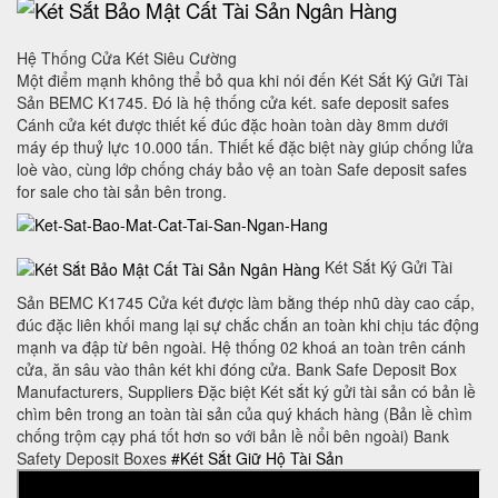
Hệ Thống Cửa Két Siêu Cường
Một điểm mạnh không thể bỏ qua khi nói đến Két Sắt Ký Gửi Tài
Sản BEMC K1745. Đó là hệ thống cửa két. safe deposit safes
Cánh cửa két được thiết kế đúc đặc hoàn toàn dày 8mm dưới
máy ép thuỷ lực 10.000 tấn. Thiết kế đặc biệt này giúp chống lửa
loè vào, cùng lớp chống cháy bảo vệ an toàn Safe deposit safes
for sale cho tài sản bên trong.
Két Sắt Ký Gửi Tài
Sản BEMC K1745 Cửa két được làm bằng thép nhũ dày cao cấp,
đúc đặc liên khối mang lại sự chắc chắn an toàn khi chịu tác động
mạnh va đập từ bên ngoài. Hệ thống 02 khoá an toàn trên cánh
cửa, ăn sâu vào thân két khi đóng cửa. Bank Safe Deposit Box
Manufacturers, Suppliers Đặc biệt Két sắt ký gửi tài sản có bản lề
chìm bên trong an toàn tài sản của quý khách hàng (Bản lề chìm
chống trộm cạy phá tốt hơn so với bản lề nổi bên ngoài) Bank
Safety Deposit Boxes
#Két Sắt Giữ Hộ Tài Sản