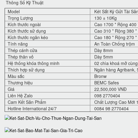
Thông Số Kỹ Thuật
Model
Két Sắt Ký Gửi Tài S
Trọng Lượng
130 ± 10Kg
Kích thước ngoài
Cao 1700 * Rộng 400 
Kích thước sử dụng
Cao 310 * Rộng 380 *
Kích thước ngăn kéo
Cao 180 * Rộng 270 *
Tính năng
An Toàn Chống trộm
Thép cánh cửa
Dày 8mm
Thép thân vỏ
Dày 5mm
Hệ thống khóa thông minh
02 chìa khoá mở cùng 
Thích hợp sử dụng
Ngân hàng Agribank, S
Màu sắc
Bronw
Thương hiệu
BEMC Safes
Giá
22,500,000 VNĐ
Liên Hệ Zalo
098 2770404
Cam Kết Sản Phẩm
Chất Lượng Cao Mới 
Hotline International 24/7
0084 98 2770404