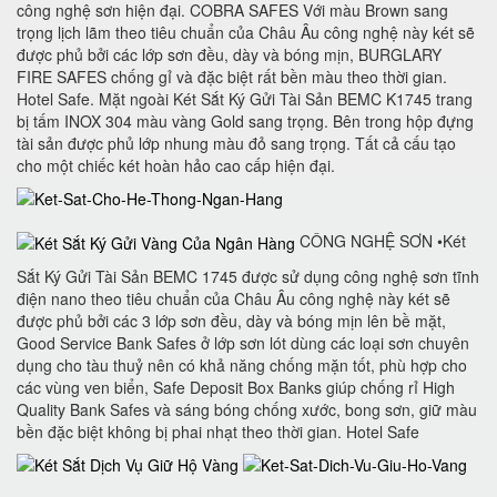
công nghệ sơn hiện đại. COBRA SAFES Với màu Brown sang
trọng lịch lãm theo tiêu chuẩn của Châu Âu công nghệ này két sẽ
được phủ bởi các lớp sơn đều, dày và bóng mịn, BURGLARY
FIRE SAFES chống gỉ và đặc biệt rất bền màu theo thời gian.
Hotel Safe. Mặt ngoài Két Sắt Ký Gửi Tài Sản BEMC K1745 trang
bị tấm INOX 304 màu vàng Gold sang trọng. Bên trong hộp đựng
tài sản được phủ lớp nhung màu đỏ sang trọng. Tất cả cấu tạo
cho một chiếc két hoàn hảo cao cấp hiện đại.
CÔNG NGHỆ SƠN •Két
Sắt Ký Gửi Tài Sản BEMC 1745 được sử dụng công nghệ sơn tĩnh
điện nano theo tiêu chuẩn của Châu Âu công nghệ này két sẽ
được phủ bởi các 3 lớp sơn đều, dày và bóng mịn lên bề mặt,
Good Service Bank Safes ở lớp sơn lót dùng các loại sơn chuyên
dụng cho tàu thuỷ nên có khả năng chống mặn tốt, phù hợp cho
các vùng ven biển, Safe Deposit Box Banks‎ giúp chống rỉ High
Quality Bank Safes và sáng bóng chống xước, bong sơn, giữ màu
bền đặc biệt không bị phai nhạt theo thời gian. Hotel Safe