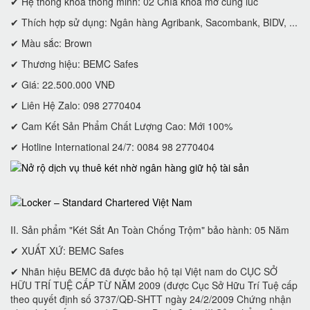
✔ Hệ thống khóa thông minh: 02 Chìa khoá mở cùng lúc
✔ Thích hợp sử dụng: Ngân hàng Agribank, Sacombank, BIDV, ...
✔ Màu sắc: Brown
✔ Thương hiệu: BEMC Safes
✔ Giá: 22.500.000 VNĐ
✔ Liên Hệ Zalo: 098 2770404
✔ Cam Kết Sản Phẩm Chất Lượng Cao: Mới 100%
✔ Hotline International 24/7: 0084 98 2770404
II. Sản phẩm "Két Sắt An Toàn Chống Trộm" bảo hành: 05 Năm
✔ XUẤT XỨ: BEMC Safes
✔ Nhãn hiệu BEMC đã được bảo hộ tại Việt nam do CỤC SỞ
HỮU TRÍ TUỆ CẤP TỪ NĂM 2009 (được Cục Sở Hữu Trí Tuệ cấp
theo quyết định số 3737/QĐ-SHTT ngày 24/2/2009 Chứng nhận