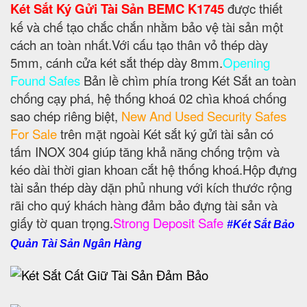
Két Sắt Ký Gửi Tài Sản BEMC K1745
được thiết
kế và chế tạo chắc chắn nhằm bảo vệ tài sản một
cách an toàn nhất.Với cấu tạo thân vỏ thép dày
5mm, cánh cửa két sắt thép dày 8mm.
Opening
Found Safes
Bản lề chìm phía trong Két Sắt an toàn
chống cạy phá, hệ thống khoá 02 chìa khoá chống
sao chép riêng biệt,
New And Used Security Safes
For Sale
trên mặt ngoài Két sắt ký gửi tài sản có
tấm INOX 304 giúp tăng khả năng chống trộm và
kéo dài thời gian khoan cắt hệ thống khoá.Hộp đựng
tài sản thép dày dặn phủ nhung với kích thước rộng
rãi cho quý khách hàng đảm bảo đựng tài sản và
giấy tờ quan trọng.
Strong Deposit Safe
#Két Sắt Bảo
Quản Tài Sản Ngân Hàng