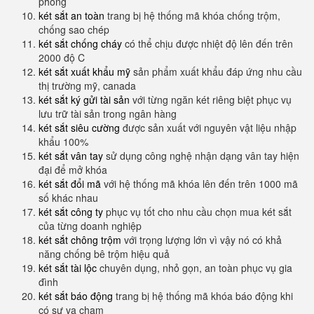
phòng
két sắt an toàn
trang bị hệ thống mã khóa chống trộm,
chống sao chép
két sắt chống cháy
có thể chịu được nhiệt độ lên đến trên
2000 độ C
két sắt xuất khẩu mỹ
sản phẩm xuất khẩu đáp ứng nhu cầu
thị trường mỹ, canada
két sắt ký gửi tài sản
với từng ngăn két riêng biệt phục vụ
lưu trữ tài sản trong ngân hàng
két sắt siêu cường
được sản xuất với nguyên vật liệu nhập
khẩu 100%
két sắt vân tay
sử dụng công nghệ nhận dạng vân tay hiện
đại để mở khóa
két sắt đổi mã
với hệ thống mã khóa lên đến trên 1000 mã
số khác nhau
két sắt công ty
phục vụ tốt cho nhu cầu chọn mua két sắt
của từng doanh nghiệp
két sắt chông trộm
với trọng lượng lớn vì vậy nó có khả
năng chống bê trộm hiệu quả
két sắt tài lộc
chuyên dụng, nhỏ gọn, an toàn phục vụ gia
đình
két sắt báo động
trang bị hệ thống mã khóa báo động khi
có sự va chạm