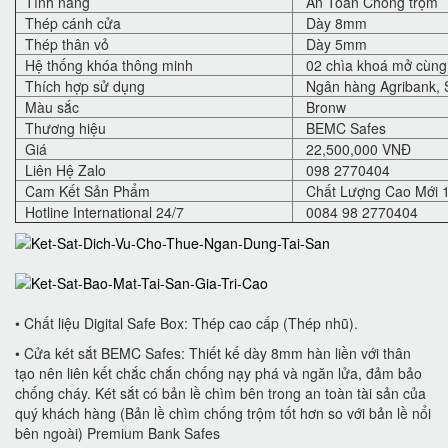
Tính năng
An Toàn Chống trộm
Thép cánh cửa
Dày 8mm
Thép thân vỏ
Dày 5mm
Hệ thống khóa thông minh
02 chìa khoá mở cùng 
Thích hợp sử dụng
Ngân hàng Agribank, S
Màu sắc
Bronw
Thương hiệu
BEMC Safes
Giá
22,500,000 VNĐ
Liên Hệ Zalo
098 2770404
Cam Kết Sản Phẩm
Chất Lượng Cao Mới 
Hotline International 24/7
0084 98 2770404
• Chất liệu Digital Safe Box: Thép cao cấp (Thép nhũ).
• Cửa két sắt BEMC Safes: Thiết kế dày 8mm hàn liền với thân
tạo nên liên kết chắc chắn chống nạy phá và ngăn lửa, đảm bảo
chống cháy. Két sắt có bản lề chìm bên trong an toàn tài sản của
quý khách hàng (Bản lề chìm chống trộm tốt hơn so với bản lề nổi
bên ngoài) Premium Bank Safes