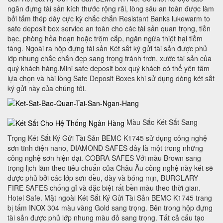
ngăn đựng tài sản kích thước rộng rãi, lòng sâu an toàn được làm
bởi tấm thép dày cực kỳ chắc chắn Resistant Banks lukewarm to
safe deposit box service an toàn cho các tài sản quan trọng, tiền
bạc, phòng hỏa hoạn hoặc trộm cắp, ngăn ngừa thiệt hại tiềm
tàng. Ngoài ra hộp đựng tài sản Két sắt ký gửi tài sản được phủ
lớp nhung chắc chắn đẹp sang trọng tránh trơn, xước tài sản của
quý khách hàng.Mini safe deposit box quý khách có thể yên tâm
lựa chọn và hài lòng Safe Deposit Boxes khi sử dụng dòng két sắt
ký gửi này của chúng tôi.
Màu Sắc Két Sắt Sang
Trọng Két Sắt Ký Gửi Tài Sản BEMC K1745 sử dụng công nghệ
sơn tĩnh điện nano, DIAMOND SAFES đây là một trong những
công nghệ sơn hiện đại. COBRA SAFES Với màu Brown sang
trọng lịch lãm theo tiêu chuẩn của Châu Âu công nghệ này két sẽ
được phủ bởi các lớp sơn đều, dày và bóng mịn, BURGLARY
FIRE SAFES chống gỉ và đặc biệt rất bền màu theo thời gian.
Hotel Safe. Mặt ngoài Két Sắt Ký Gửi Tài Sản BEMC K1745 trang
bị tấm INOX 304 màu vàng Gold sang trọng. Bên trong hộp đựng
tài sản được phủ lớp nhung màu đỏ sang trọng. Tất cả cấu tạo