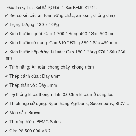
I. Đặc tính kỹ thuật Két Sắt Ký Gửi Tài Sản BEMC K1745.
✔ Két có kết cấu an toàn vững chắc, an toàn, chống cháy
✔ Trọng Lượng: 130 ± 10Kg
✔ Kích thước ngoài: Cao 1.700 * Rộng 400 * Sâu 500 mm
✔ Kích thước sử dụng: Cao 310 * Rộng 380 * Sâu 460 mm
✔ Kích thước hộp đựng tài sản: Cao 180 * Rộng 270 * Sâu 360
mm
✔ Tính năng: An toàn chống cháy, chống trộm
✔ Thép cánh cửa : Dày 8mm
✔ Thép thân vỏ : Dày 5mm
✔ Hệ thống khóa thông minh: 02 Chìa khoá mở cùng lúc
✔ Thích hợp sử dụng: Ngân hàng Agribank, Sacombank, BIDV, ...
✔ Màu sắc: Brown
✔ Thương hiệu: BEMC Safes
✔ Giá: 22.500.000 VNĐ