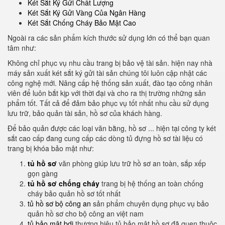
Két Sắt Ký Gửi Chất Lượng
Két Sắt Ký Gửi Vàng Của Ngân Hàng
Két Sắt Chống Cháy Bảo Mật Cao
Ngoài ra các sản phẩm kích thước sử dụng lớn có thể bạn quan
tâm như:
Không chỉ phục vụ nhu cầu trang bị bảo vệ tài sản. hiện nay nhà
máy sản xuất két sắt ký gửi tài sản chúng tôi luôn cập nhật các
công nghệ mới. Nâng cấp hệ thống sản xuất, đào tạo công nhân
viên để luôn bắt kịp với thời đại và cho ra thị trường những sản
phẩm tốt. Tất cả để đảm bảo phục vụ tốt nhất nhu cầu sử dụng
lưu trữ, bảo quản tài sản, hồ sơ của khách hàng.
Để bảo quản được các loại văn bằng, hồ sơ ... hiện tại công ty két
sắt cao cấp đang cung cấp các dòng tủ đựng hồ sơ tài liệu có
trang bị khóa bảo mật như:
tủ hồ sơ
văn phòng giúp lưu trữ hồ sơ an toàn, sắp xếp
gọn gàng
tủ hồ sơ chống cháy
trang bị hệ thống an toàn chống
cháy bảo quản hồ sơ tốt nhất
tủ hồ sơ bộ công an
sản phẩm chuyên dụng phục vụ bảo
quản hồ sơ cho bộ công an việt nam
tủ bảo mật bdi
thương hiệu tủ bảo mật hồ sơ đã quen thuộc