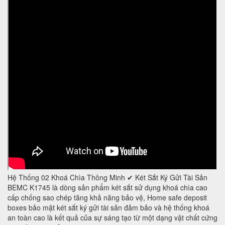
Hệ Thống 02 Khoá Chìa Thông Minh ✔ Két Sắt Ký Gửi Tài Sản
BEMC K1745 là dòng sản phẩm két sắt sử dụng khoá chìa cao
cấp chống sao chép tăng khả năng bảo vệ, Home safe deposit
boxes bảo mật két sắt ký gửi tài sản đảm bảo và hệ thống khoá
an toàn cao là kết quả của sự sáng tạo từ một dạng vật chất cứng