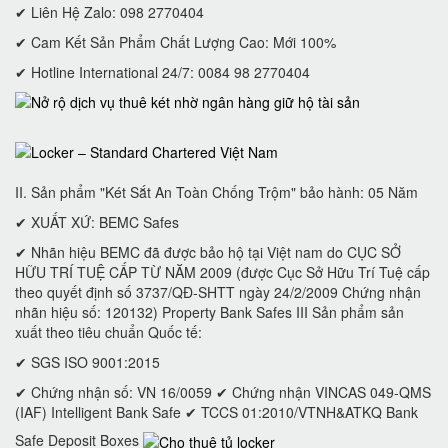
✔ Liên Hệ Zalo: 098 2770404
✔ Cam Kết Sản Phẩm Chất Lượng Cao: Mới 100%
✔ Hotline International 24/7: 0084 98 2770404
II. Sản phẩm "Két Sắt An Toàn Chống Trộm" bảo hành: 05 Năm
✔ XUẤT XỨ: BEMC Safes
✔ Nhãn hiệu BEMC đã được bảo hộ tại Việt nam do CỤC SỞ
HỮU TRÍ TUỆ CẤP TỪ NĂM 2009 (được Cục Sở Hữu Trí Tuệ cấp
theo quyết định số 3737/QĐ-SHTT ngày 24/2/2009 Chứng nhận
nhãn hiệu số: 120132) Property Bank Safes III Sản phẩm sản
xuất theo tiêu chuẩn Quốc tế:
✔ SGS ISO 9001:2015
✔ Chứng nhận số: VN 16/0059 ✔ Chứng nhận VINCAS 049-QMS
(IAF) Intelligent Bank Safe ✔ TCCS 01:2010/VTNH&ATKQ Bank
Safe Deposit Boxes