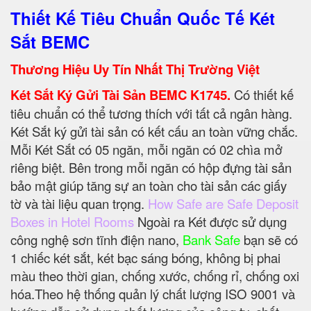
Thiết Kế Tiêu Chuẩn Quốc Tế Két
Sắt BEMC
Thương Hiệu Uy Tín Nhất Thị Trường Việt
Két Sắt Ký Gửi Tài Sản BEMC K1745.
Có thiết kế
tiêu chuẩn có thể tương thích với tất cả ngân hàng.
Két Sắt ký gửi tài sản có kết cấu an toàn vững chắc.
Mỗi Két Sắt có 05 ngăn, mỗi ngăn có 02 chìa mở
riêng biệt. Bên trong mỗi ngăn có hộp đựng tài sản
bảo mật giúp tăng sự an toàn cho tài sản các giấy
tờ và tài liệu quan trọng.
How Safe are Safe Deposit
Boxes in Hotel Rooms
Ngoài ra Két được sử dụng
công nghệ sơn tĩnh điện nano,
Bank Safe
bạn sẽ có
1 chiếc két sắt, két bạc sáng bóng, không bị phai
màu theo thời gian, chống xước, chống rỉ, chống oxi
hóa.Theo hệ thống quản lý chất lượng ISO 9001 và