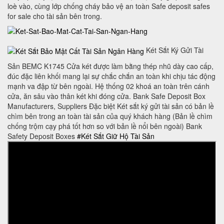
loè vào, cùng lớp chống cháy bảo vệ an toàn Safe deposit safes
for sale cho tài sản bên trong.
Két Sắt Ký Gửi Tài
Sản BEMC K1745 Cửa két được làm bằng thép nhũ dày cao cấp,
đúc đặc liên khối mang lại sự chắc chắn an toàn khi chịu tác động
mạnh va đập từ bên ngoài. Hệ thống 02 khoá an toàn trên cánh
cửa, ăn sâu vào thân két khi đóng cửa. Bank Safe Deposit Box
Manufacturers, Suppliers Đặc biệt Két sắt ký gửi tài sản có bản lề
chìm bên trong an toàn tài sản của quý khách hàng (Bản lề chìm
chống trộm cạy phá tốt hơn so với bản lề nổi bên ngoài) Bank
Safety Deposit Boxes
#Két Sắt Giữ Hộ Tài Sản