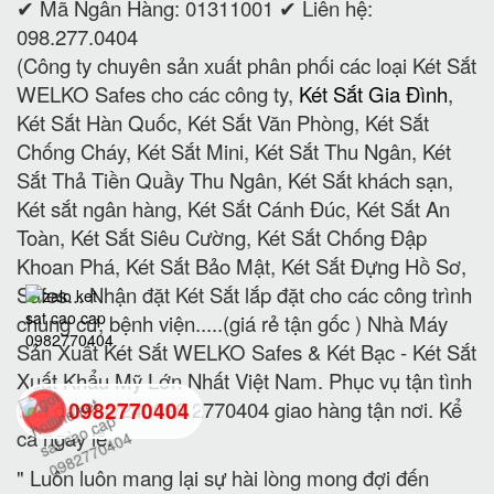
✔ Mã Ngân Hàng: 01311001 ✔ Liên hệ:
098.277.0404
(Công ty chuyên sản xuất phân phối các loại Két Sắt
WELKO Safes cho các công ty,
Két Sắt Gia Đình
,
Két Sắt Hàn Quốc, Két Sắt Văn Phòng, Két Sắt
Chống Cháy, Két Sắt Mini, Két Sắt Thu Ngân, Két
Sắt Thả Tiền Quầy Thu Ngân, Két Sắt khách sạn,
Két sắt ngân hàng, Két Sắt Cánh Đúc, Két Sắt An
Toàn, Két Sắt Siêu Cường, Két Sắt Chống Đập
Khoan Phá, Két Sắt Bảo Mật, Két Sắt Đựng Hồ Sơ,
Safes... Nhận đặt Két Sắt lắp đặt cho các công trình
chung cư, bệnh viện.....(giá rẻ tận gốc ) Nhà Máy
Sản Xuất Két Sắt WELKO Safes & Két Bạc - Két Sắt
Xuất Khẩu Mỹ Lớn Nhất Việt Nam. Phục vụ tận tình
chu đáo 24/24: 098 2770404 giao hàng tận nơi. Kể
0982770404
cả ngày lễ.
" Luôn luôn mang lại sự hài lòng mong đợi đến
back