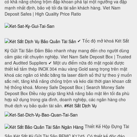
có khả năng chống trộm đập khoan phá tại một ngưỡng va đập
mạnh nhất định, bảo vệ tối đa tài sản khách hàng. Viet Nam
Deposit Safes | High Quality Price Ratio
✔ Tốc độ mở khoá Két Sắt
Ký Gửi Tài Sản Đảm Bảo nhanh nhạy mang đến cho người dùng
cảm giác rất chuyên nghiệp. Viet Nam Safe Deposit Box | Trusted
and Audited Suppliers ✔ Một ưu điểm nữa đó mặt ngoài được
thiết kế tấm thép INOX 304 màu vàng Gold sang trọng trên mặt
khoá các ngăn có khắc bằng tia laser đánh số thứ tự theo ý muốn
sắc nét, tăng khả năng chống trộm và kéo dài thời gian khoan cắt
hệ thống khoá. Money Safe Deposit Box | Search Money Safe
Deposit Box Điều này giúp tăng khả năng bảo mật lên tối đa phù
hợp sử dụng trong gia đình, doanh nghiệp, các ngân hàng cho
thuê dịch vụ bảo quản tài sản.
#Két Sắt Dịch Vụ
Thiết Kế Hộp Đựng Tài
Sản Két Sắt Ký Gửi Tài Sản BEMC K1745. Có thiết kế độc đáo