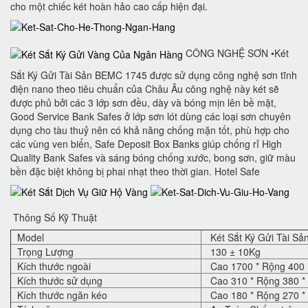
cho một chiếc két hoàn hảo cao cấp hiện đại.
CÔNG NGHỆ SƠN •Két
Sắt Ký Gửi Tài Sản BEMC 1745 được sử dụng công nghệ sơn tĩnh
điện nano theo tiêu chuẩn của Châu Âu công nghệ này két sẽ
được phủ bởi các 3 lớp sơn đều, dày và bóng mịn lên bề mặt,
Good Service Bank Safes ở lớp sơn lót dùng các loại sơn chuyên
dụng cho tàu thuỷ nên có khả năng chống mặn tốt, phù hợp cho
các vùng ven biển, Safe Deposit Box Banks‎ giúp chống rỉ High
Quality Bank Safes và sáng bóng chống xước, bong sơn, giữ màu
bền đặc biệt không bị phai nhạt theo thời gian. Hotel Safe
Thông Số Kỹ Thuật
Model
Két Sắt Ký Gửi Tài S
Trọng Lượng
130 ± 10Kg
Kích thước ngoài
Cao 1700 * Rộng 400 
Kích thước sử dụng
Cao 310 * Rộng 380 *
Kích thước ngăn kéo
Cao 180 * Rộng 270 *