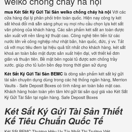
welko chống cháy hà nội
mua Két Sắt Ký Gửi Tài Sản welko chống cháy hà nội
Với các
cửa hàng đại lý phân phối trên toàn quốc. Hiện nay công ty két
sắt khoá đổi mã sẵn sàng phục vụ mọi nhu cầu chọn lựa két sắt
văn phòng của khách hàng. Các sản phẩm két sắt an toàn được
sản xuất với nền tảng kỹ thuật cao. Công nghệ tiên tiến từ các
nước lớn về công nghiệp như nhật bản, hàn quốc, đức, ý vv. Tất
cả với mục tiêu đem lại hiệu quả tốt nhất cho khách hàng. két sắt
khoá an toàn bảo mật được sản xuất hiện đại, với thiết kế đơn
giản và thuận tiên. Bề mặt bên ngoài tủ được sơn chống trầy
xước. giúp cho tủ luôn bền đẹp trong thời gian sử dụng
Két Sắt Ký Gửi Tài Sản BEMC
là dòng sản phẩm két sắt ký gửi
tài sản chuyên dụng dùng trong các hệ thống ngân hàng, Merrion
Vaults - Safe Deposit Boxes có tính năng an toàn bảo mật cao.
Khách hàng hoàn toàn yên tâm khi gửi tài sản quý giá vào Két Sắt
Ký Gửi Tài Sản tại ngân hàng. Safe Deposit Boxes
Két Sắt Ký Gửi Tài Sản Thiết
Kế Tiêu Chuẩn Quốc Tế
Két Sắt BEMC Thương Hiệu Uy Tín Nhất Thị Trường Việt