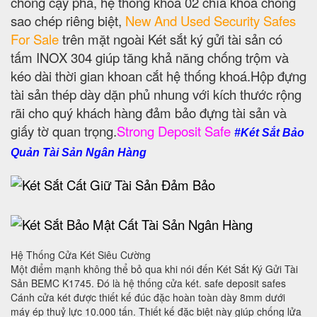
chống cạy phá, hệ thống khoá 02 chìa khoá chống
sao chép riêng biệt,
New And Used Security Safes
For Sale
trên mặt ngoài Két sắt ký gửi tài sản có
tấm INOX 304 giúp tăng khả năng chống trộm và
kéo dài thời gian khoan cắt hệ thống khoá.Hộp đựng
tài sản thép dày dặn phủ nhung với kích thước rộng
rãi cho quý khách hàng đảm bảo đựng tài sản và
giấy tờ quan trọng.
Strong Deposit Safe
#Két Sắt Bảo
Quản Tài Sản Ngân Hàng
Hệ Thống Cửa Két Siêu Cường
Một điểm mạnh không thể bỏ qua khi nói đến Két Sắt Ký Gửi Tài
Sản BEMC K1745. Đó là hệ thống cửa két. safe deposit safes
Cánh cửa két được thiết kế đúc đặc hoàn toàn dày 8mm dưới
máy ép thuỷ lực 10.000 tấn. Thiết kế đặc biệt này giúp chống lửa