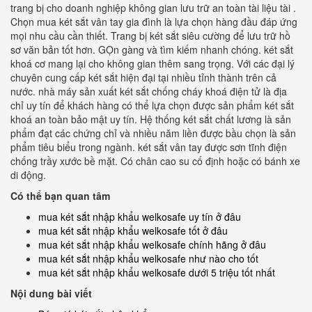
trang bị cho doanh nghiệp không gian lưu trữ an toàn tài liệu tài .
Chọn mua két sắt vân tay gia đình là lựa chọn hàng đầu đáp ứng
mọi nhu cầu cần thiết. Trang bị két sắt siêu cường để lưu trữ hồ
sơ văn bản tốt hơn. GỌn gàng và tìm kiếm nhanh chóng. két sắt
khoá cơ mang lại cho không gian thêm sang trọng. Với các đại lý
chuyên cung cấp két sắt hiện đại tại nhiều tỉnh thành trên cả
nước. nhà máy sản xuất két sắt chống cháy khoá điện tử là địa
chỉ uy tín để khách hàng có thể lựa chọn được sản phẩm két sắt
khoá an toàn bảo mật uy tín. Hệ thống két sắt chất lương là sản
phẩm đạt các chứng chỉ và nhiều năm liền được bầu chọn là sản
phẩm tiêu biểu trong ngành. két sắt vân tay được sơn tĩnh điện
chống trầy xước bề mặt. Có chân cao su cố định hoặc có bánh xe
di động.
Có thể bạn quan tâm
mua két sắt nhập khẩu welkosafe uy tín ở đâu
mua két sắt nhập khẩu welkosafe tốt ở đâu
mua két sắt nhập khẩu welkosafe chính hãng ở đâu
mua két sắt nhập khẩu welkosafe như nào cho tốt
mua két sắt nhập khẩu welkosafe dưới 5 triệu tốt nhất
Nội dung bài viết