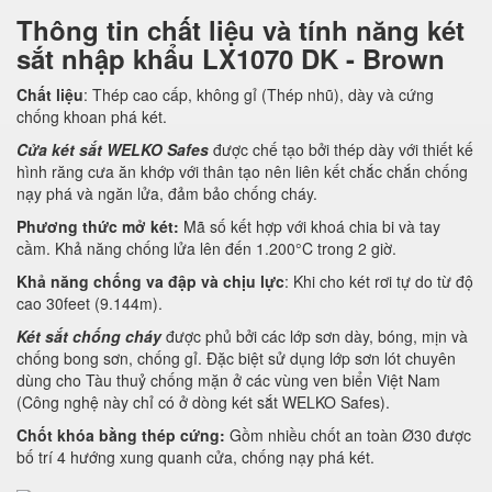
Thông tin chất liệu và tính năng két
sắt nhập khẩu LX1070 DK - Brown
Chất liệu
: Thép cao cấp, không gỉ (Thép nhũ), dày và cứng
chống khoan phá két.
Cửa két sắt WELKO Safes
được chế tạo bởi thép dày với thiết kế
hình răng cưa ăn khớp với thân tạo nên liên kết chắc chắn chống
nạy phá và ngăn lửa, đảm bảo chống cháy.
Phương thức mở két:
Mã số kết hợp với khoá chia bi và tay
cầm. Khả năng chống lửa lên đến 1.200°C trong 2 giờ.
Khả năng chống va đập và chịu lực
: Khi cho két rơi tự do từ độ
cao 30feet (9.144m).
Két sắt chống cháy
được phủ bởi các lớp sơn dày, bóng, mịn và
chống bong sơn, chống gỉ. Đặc biệt sử dụng lớp sơn lót chuyên
dùng cho Tàu thuỷ chống mặn ở các vùng ven biển Việt Nam
(Công nghệ này chỉ có ở dòng két sắt WELKO Safes).
Chốt khóa bằng thép cứng:
Gồm nhiều chốt an toàn Ø30 được
bố trí 4 hướng xung quanh cửa, chống nạy phá két.