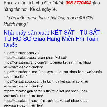
Phục vụ tận tình chu đáo 24/24:
098 2770404
giao
hàng tận nơi. Kể cả ngày lễ.
"
Luôn luôn mang lại sự hài lòng mong đợi đến
khách hàng
"
Nhà máy sản xuất KÉT SẮT - TỦ SẮT -
TỦ HỒ SƠ Giao Hàng Miễn Phí Toàn
Quốc
https://ketsatcaocap.vn/
https://ketsatcaocap.vn/san-pham/ket-sat/
https://ketsatnhatrang.com/tin-tuc/mua-ket-sat-nhap-khau-
welkosafe-bao-nhieu-tien/
https://ketsathanoi.com/tin-tuc/mua-ket-sat-nhap-khau-welkosafe-
bao-nhieu-tien/
https://ketsatcaocap.com/tin-tuc/mua-ket-sat-nhap-khau-
welkosafe-bao-nhieu-tien/
https://ketsatsaigon.com/tin-tuc/mua-ket-sat-nhap-khau-
welkosafe-bao-nhieu-tien/
https://ketsatcantho.com/tin-tuc/mua-ket-sat-nhap-khau-
welkosafe-bao-nhieu-tien/