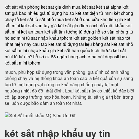
két sắt văn phòng
ket sat gia dinh
mua két sắt
két sắt alpha
két
sắt giá bao nhiêu
giá tủ đựng hồ sơ
két sắt điện tử mini
két chống
cháy
tủ két sắt
tủ sắt nhỏ
mua két sắt ở đâu
cửa kho tiền
giá két
sắt mini
ket sat van tay
giá két sắt gia đình
cách đổ mật khẩu két
sắt mini
ket an toan
két sắt âm tường
tủ đựng hồ sơ văn phòng
tủ
hồ sơ mini
tủ sắt nhập khẩu tphcm
két sắt golden
két sắt nào tốt
nhất hiện nay
cau tao ket sat
tủ đựng tài liệu bằng sắt
két sắt nhỏ
két sắt mini nhập khẩu
giá két sắt hàn quốc
kích thước két sắt
mini
tủ lưu trữ hồ sơ
cz 83
ngân hàng acb ở hà nội
deposit box
két sắt mini tphcm
muốn, phù hợp sử dụng trong văn phòng, gia đình có tính năng
chống cháy và hệ thống khoá an toàn cao là kết quả của sự sáng
tạo từ một dạng vật cứng có khả năng chống cháy tại một
ngưỡng nhiệt độ độ nhất định. Loại két sắt này có thiết kế đặc biệt
cô lập trong trường hợp hỏa hoạn. Những tài sản giá trị bên trong
sẽ luôn được bảo đảm an toàn tốt nhất.
két sắt nhập khẩu uy tín