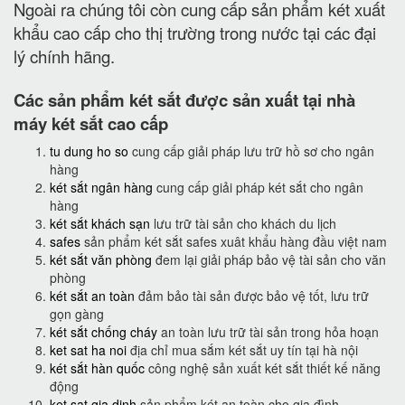
Ngoài ra chúng tôi còn cung cấp sản phẩm két xuất
khẩu cao cấp cho thị trường trong nước tại các đại
lý chính hãng.
Các sản phẩm két sắt được sản xuất tại nhà
máy két sắt cao cấp
tu dung ho so
cung cấp giải pháp lưu trữ hồ sơ cho ngân
hàng
két sắt ngân hàng
cung cấp giải pháp két sắt cho ngân
hàng
két sắt khách sạn
lưu trữ tài sản cho khách du lịch
safes
sản phẩm két sắt safes xuât khẩu hàng đầu việt nam
két sắt văn phòng
đem lại giải pháp bảo vệ tài sản cho văn
phòng
két sắt an toàn
đảm bảo tài sản được bảo vệ tốt, lưu trữ
gọn gàng
két sắt chống cháy
an toàn lưu trữ tài sản trong hỏa hoạn
ket sat ha noi
địa chỉ mua sắm két sắt uy tín tại hà nội
két sắt hàn quốc
công nghệ sản xuất két sắt thiết kế năng
động
ket sat gia dinh
sản phẩm két an toàn cho gia đình