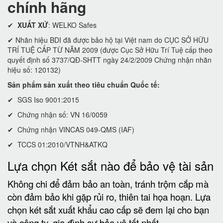
chính hãng
✔
XUẤT XỨ
: WELKO Safes
✔ Nhãn hiệu BDI đã được bảo hộ tại Việt nam do CỤC SỞ HỮU
TRÍ TUỆ CẤP TỪ NĂM 2009 (được Cục Sở Hữu Trí Tuệ cấp theo
quyết định số 3737/QĐ-SHTT ngày 24/2/2009 Chứng nhận nhãn
hiệu số: 120132)
Sản phẩm sản xuất theo tiêu chuẩn Quốc tế:
✔ SGS Iso 9001:2015
✔ Chứng nhận số: VN 16/0059
✔ Chứng nhận VINCAS 049-QMS (IAF)
✔ TCCS 01:2010/VTNH&ATKQ
Lựa chọn Két sắt nào để bảo vệ tài sản
Không chi để đảm bảo an toàn, tránh trộm cắp mà
còn đảm bảo khi gặp rủi ro, thiên tai họa hoạn. Lựa
chọn két sắt xuất khẩu cao cấp sẽ đem lại cho bạn
và công ty, gia đình sự bảo vệ tốt nhất.