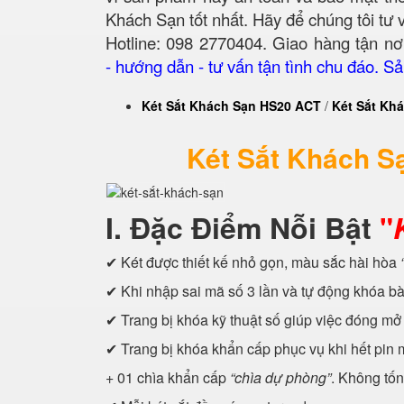
Khách Sạn tốt nhất. Hãy để chúng tôi tư
Hotline: 098 2770404. Giao hàng tận nơ
- hướng dẫn - tư vấn tận tình chu đáo. 
Két Sắt Khách Sạn HS20 ACT
/
Két Sắt Kh
Két Sắt Khách S
I. Đặc Điểm Nỗi Bật
"
✔ Két được thiết kế nhỏ gọn, màu sắc hài hòa
✔ Khi nhập sai mã số 3 lần và tự động khóa b
✔ Trang bị khóa kỹ thuật số giúp việc đóng mở 
✔ Trang bị khóa khẩn cấp phục vụ khi hết pin
+ 01 chìa khẩn cấp
“chìa dự phòng”
. Không tốn