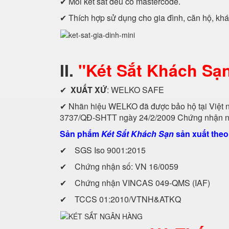
✔ Mỗi két sắt đều có mastercode.
✔ Thích hợp sử dụng cho gia đình, căn hộ, kh
II.
"Két Sắt Khách S
✔
XUẤT XỨ
: WELKO SAFE
✔ Nhãn hiệu WELKO đã được bảo hộ tại Viê
3737/QĐ-SHTT ngày 24/2/2009 Chứng nhận n
Sản phẩm
Két Sắt Khách Sạn
sản xuất theo
✔ SGS Iso 9001:2015
✔ Chứng nhận số: VN 16/0059
✔ Chứng nhận VINCAS 049-QMS (IAF)
✔ TCCS 01:2010/VTNH&ATKQ