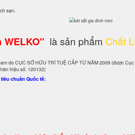
ách sạn.
là sản phẩm
Chất 
ạn WELKO"
̣t nam do CỤC SỞ HỮU TRÍ TUỆ CẤP TỪ NĂM 2009 (được Cục
hãn hiệu số: 120132)
 tiêu chuẩn Quốc tế: