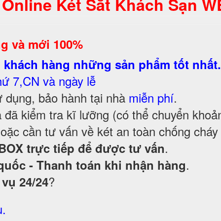
 Online Két Sắt Khách Sạn W
g và mới 100%
 khách hàng những sản phẩm tốt nhất.
hứ 7,CN và ngày lễ
 dụng, bảo hành tại nhà
miễn phí
.
 đã kiểm tra kĩ lưỡng (có thể chuyển khoả
ặc cần tư vấn về két an toàn chống cháy
.
BOX trực tiếp để được tư vấn
.
quốc - Thanh toán khi nhận hàng
?
 vụ 24/24
u.