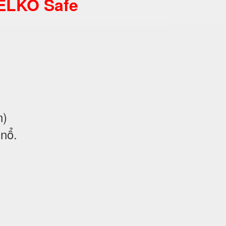
ELKO Safe
n)
 nổ
.