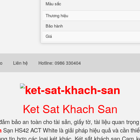
Mầu sắc
Thương hiệu
Bảo hành
Giá
eo
Liên hệ
Hotline: 0986 330404
Ket Sat Khach San
m bảo an toàn cho tài sản, giấy tờ, tài liệu quan trọng
h
Sạn HS42 ACT White là giải pháp hiệu quả và cần thiế
ng tin hơn các loại két khác. Két sắt khách sạn Cam 