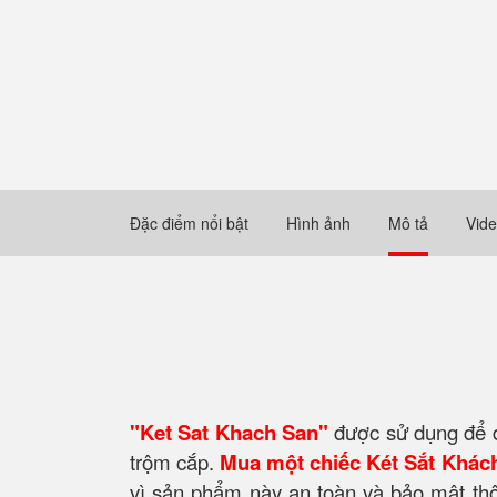
Đặc điểm nổi bật
Hình ảnh
Mô tả
Vid
"Ket Sat Khach San"
được sử dụng để đả
trộm cắp.
Mua một chiếc Két Sắt Khác
vì sản phẩm này an toàn và bảo mật thô