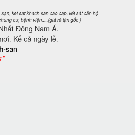
h sạn,
ket sat khach san cao cap, két sắt căn hộ
hung cư, bệnh viện.....(giá rẻ tận gốc )
Nhất Đông Nam Á.
nơi. Kể cả ngày lễ.
ch-san
"
g