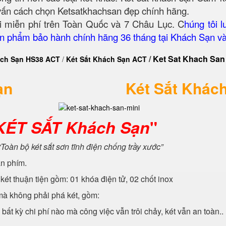
 vấn cách chọn Ketsatkhachsan đẹp chính hãng.
i miễn phí trên Toàn Quốc và 7 Châu Lục. C
húng tôi l
Sản phẩm bảo hành chính hãng 36 tháng tại Khách Sạn v
/
Ket Sat Khach San
ách Sạn HS38 ACT
/
Két Sắt Khách Sạn ACT
ạn
Két Sắt Khác
KÉT SẮT Khách Sạn
"
“Toàn bộ két sắt s
ơn tĩnh điện chống trầy xước”
àn phím.
két thuận tiện gồm: 01 khóa điện tử, 02 chốt inox
 mà không phải phá két, gồm:
 bất kỳ chi phí nào mà công việc vẫn trôi chảy, két vẫn an toàn..