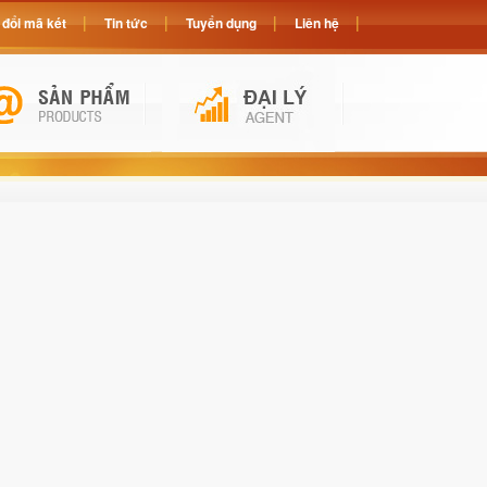
đổi mã két
Tin tức
Tuyển dụng
Liên hệ