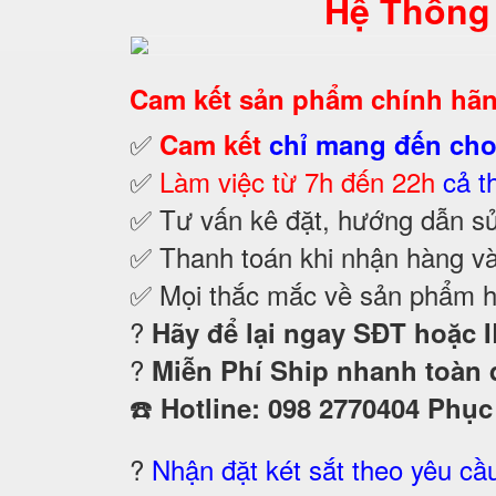
Hệ Thống
Cam kết
sản phẩm chính hãn
✅
Cam kết
chỉ mang đến cho
✅
Làm việc từ 7h đến 22h
cả t
✅ Tư vấn kê đặt, hướng dẫn sử
✅ Thanh toán khi nhận hàng và
✅ Mọi thắc mắc về sản phẩm ho
?
Hãy để lại ngay SĐT hoặc I
?
Miễn Phí Ship nhanh toàn 
☎️
Hotline: 098 2770404 Phục
?
Nhận đặt két sắt theo yêu cầ