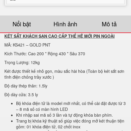
Nổi bật
Hình ảnh
Mô tả
KÉT SẮT KHÁCH SẠN CAO CẤP THẾ HỆ MỚI PIN NGOÀI
MÃ: KS421 – GOLD PNT
Kích Thước: Cao 200 * Rộng 430 * Sâu 370
Trọng Lượng: 12kg
Két được thiết kế nhỏ gọn, màu sắc hài hòa (Toàn bộ két sắt sơn
tĩnh điện chống trầy xước )
Độ dày thép thân: 1.5ly
Độ dày cửa: 3.5 ly
Bộ khóa điện tử là model mới nhất, có thể cài đặt được từ 3
– 8 mã số có màn hình LED
Khi nhập sai mã số 3 lần và tự động khóa bàn phím.
Trang bị khóa kỹ thuật số giúp việc đóng mở két thuận tiện
gồm: 01 khóa điện tử, 02 chốt inox