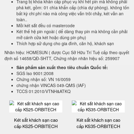
Trang bị khóa khẩn cấp phục vụ khi hết pin mà không phải
phá két, gồm: 01 chìa khẩn cấp (chìa dự phòng). không tốn
bất kỳ chi phí nào mà công việc vẫn trôi chảy, két vẫn an
toàn..
Mỗi két sắt đều có mastercode
Két thế hệ pin ngoài ( dể dàng thay pin mà không cần phải
mở cánh cửa két hoặc dùng pin phụ)
Thích hợp sử dụng cho gia đình, căn hộ, khách sạn
Nhãn hiệu: HOMESUN ( được Cục Sở Hữu Trí Tuệ cấp theo quyết
định số 14658/QĐ-SHTT, Chứng nhận nhãn hiệu số: 259907
Sản phẩm sản xuất theo tiêu chuẩn Quốc tế:
SGS Iso 9001:2008
Chứng nhận số: VN 16/0059
chứng nhận VINCAS 049-QMS (IAF)
TCCS 01:2010/VTNH&ATKQ
Két sắt khách sạn cao
Két sắt khách sạn cao
cấp KS25-ORBITECH
cấp KS35-ORBITECH