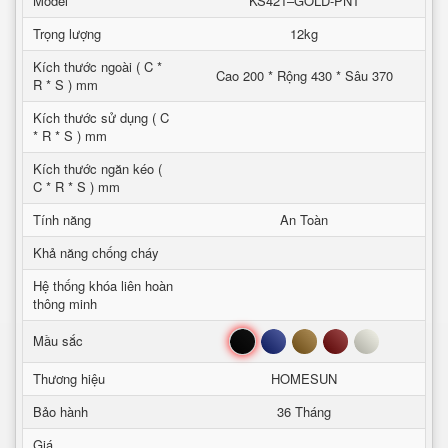
Model
KS421–GOLD-PNT
Trọng lượng
12kg
Kích thước ngoài ( C *
Cao 200 * Rộng 430 * Sâu 370
R * S ) mm
Kích thước sử dụng ( C
* R * S ) mm
Kích thước ngăn kéo (
C * R * S ) mm
Tính năng
An Toàn
Khả năng chống cháy
Hệ thống khóa liên hoàn
thông minh
Đen
Xanh
Nâu
Đỏ
Trắng
Mầu sắc
Thương hiệu
HOMESUN
Bảo hành
36 Tháng
Giá