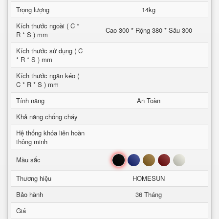
Trọng lượng
14kg
Kích thước ngoài ( C *
Cao 300 * Rộng 380 * Sâu 300
R * S ) mm
Kích thước sử dụng ( C
* R * S ) mm
Kích thước ngăn kéo (
C * R * S ) mm
Tính năng
An Toàn
Khả năng chống cháy
Hệ thống khóa liên hoàn
thông minh
Đen
Xanh
Nâu
Đỏ
Trắng
Mầu sắc
Thương hiệu
HOMESUN
Bảo hành
36 Tháng
Giá