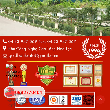
0982770404
back