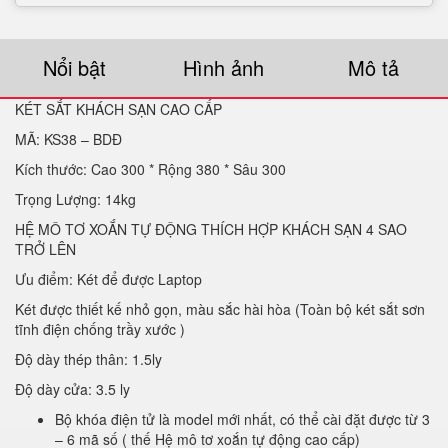
Nổi bật
Hình ảnh
Mô tả
KÉT SẮT KHÁCH SẠN CAO CẤP
MÃ: KS38 – BDĐ
Kích thước: Cao 300 * Rộng 380 * Sâu 300
Trọng Lượng: 14kg
HỆ MÔ TƠ XOẮN TỰ ĐỘNG THÍCH HỢP KHÁCH SẠN 4 SAO
TRỞ LÊN
Ưu điểm: Két để được Laptop
Két được thiết kế nhỏ gọn, màu sắc hài hòa (Toàn bộ két sắt sơn
tĩnh điện chống trầy xước )
Độ dày thép thân: 1.5ly
Độ dày cửa: 3.5 ly
Bộ khóa điện tử là model mới nhất, có thể cài đặt được từ 3
– 6 mã số ( thế Hệ mô tơ xoắn tự động cao cấp)