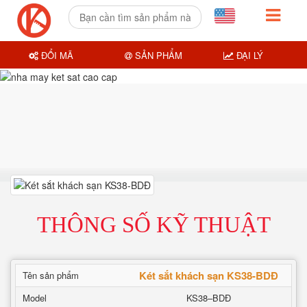
ĐỔI MÃ
SẢN PHẨM
ĐẠI LÝ
THÔNG SỐ KỸ THUẬT
Két sắt khách sạn KS38-BDĐ
Tên sản phẩm
Model
KS38–BDĐ