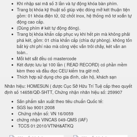
Khi nhập sai mã số 3 lần và tự động khóa bàn phím.
Trang bị khóa kỹ thuật số giúp việc đóng mở két thuận tiện
gồm: 01 khóa điện tử, 02 chốt inox, hệ thống mô tơ xoắn tự
động cao cấp.
(Dùng phím # két tự động đóng).
Trang bị khóa khẩn cấp phục vụ khi hết pin mà không phải
phá két, gồm: 01 chìa khẩn cấp (chìa dự phòng). không tốn
bất kỳ chi phí nào mà công việc vẫn trôi chảy, két vẫn an
toàn..
Mỗi két sắt đều có mastercode
Két được lưu lại 100 lần ( READ RECORD) có phần mềm
kèm theo và đầu đọc CEU kiểm tra giờ mở.
Thích hợp sử dụng cho gia đình, căn hộ, khách sạn
Nhãn hiệu: HOMESUN ( được Cục Sở Hữu Trí Tuệ cấp theo quyết
định số 14658/QĐ-SHTT, Chứng nhận nhãn hiệu số: 259907
Sản phẩm sản xuất theo tiêu chuẩn Quốc tế:
SGS Iso 9001:2008
Chứng nhận số: VN 16/0059
chứng nhận VINCAS 049-QMS (IAF)
TCCS 01:2010/VTNH&ATKQ