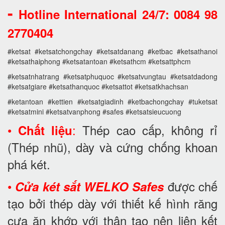
-
Hotline International 24/7: 0084 98
2770404
#ketsat #ketsatchongchay #ketsatdanang #ketbac #ketsathanoi
#ketsathaiphong #ketsatantoan #ketsathcm #ketsattphcm
#ketsatnhatrang #ketsatphuquoc #ketsatvungtau #ketsatdadong
#ketsatgiare #ketsathanquoc #ketsattot #ketsatkhachsan
#ketantoan #kettien #ketsatgiadinh #ketbachongchay #tuketsat
#ketsatmini #ketsatvanphong #safes #ketsatsieucuong
•
:
Thép cao cấp, không rỉ
Chất liệu
(Thép nhũ), dày và cứng chống khoan
phá két.
•
được chế
Cửa két sắt WELKO Safes
tạo bởi thép dày với thiết kế hình răng
cưa ăn khớp với thân tạo nên liên kết