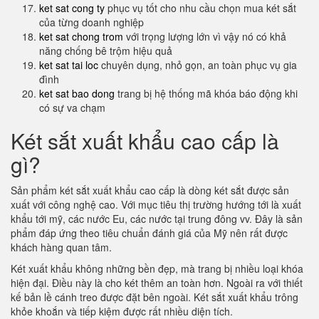
ket sat cong ty
phục vụ tốt cho nhu cầu chọn mua két sắt
của từng doanh nghiệp
ket sat chong trom
với trọng lượng lớn vì vậy nó có khả
năng chống bê trộm hiệu quả
ket sat tai loc
chuyên dụng, nhỏ gọn, an toàn phục vụ gia
đình
ket sat bao dong
trang bị hệ thống mã khóa báo động khi
có sự va chạm
Két sắt xuất khẩu cao cấp là
gì?
Sản phẩm két sắt xuất khẩu cao cấp là dòng két sắt được sản
xuất với công nghệ cao. Với mục tiêu thị trường hướng tới là xuất
khẩu tới mỹ, các nước Eu, các nước tại trung đông vv. Đây là sản
phẩm đáp ứng theo tiêu chuẩn đánh giá của Mỹ nên rất được
khách hàng quan tâm.
Két xuất khẩu không những bền đẹp, mà trang bị nhiều loại khóa
hiện đại. Điều này là cho két thêm an toàn hơn. Ngoài ra với thiết
kế bản lề cánh treo được đặt bên ngoài. Két sắt xuất khẩu trông
khỏe khoắn và tiếp kiệm được rất nhiều diện tích.