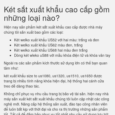
Két sắt xuất khẩu cao cấp gồm
những loại nào?
Hiện nay sản phẩm két sắt xuất khẩu cao cấp được nhà máy
chúng tôi sản xuất bao gồm các loại:
Két welko xuất khẩu US52 với hai màu: trắng và đen
Két welko xuất khẩu US62 màu đen, trắng
Két welko xuất khẩu US68 hai màu đen trắng
Dòng két wleko uS88 với mẫu khóa điện tử và khóa vân tay
Ngoài ra các sản phẩm kích thước sử dụng lớn có thể bạn quan
tâm như:
két xuất khẩu size to us1080, us1320, us1510, us1650 được
trang bị nhiều tính năng khóa hiện đại, hệ thống hai cánh cửa
treo dễ dàng thao tác.
Không chỉ phục vụ nhu cầu trang bị bảo vệ tài sản. hiện nay nhà
máy sản xuất két sắt xuất khẩu chúng tôi luôn cập nhật các công
nghệ mới. Nâng cấp hệ thống sản xuất, đào tạo công nhân viên
để luôn bắt kịp với thời đại và cho ra thị trường những sản phẩm
tốt. Tất cả để đảm bảo phục vụ tốt nhất nhu cầu sử dụng lưu trữ,