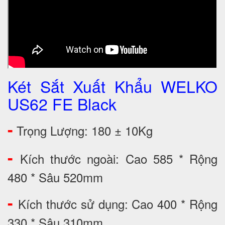
Két Sắt Xuất Khẩu WELKO
US62 FE Black
-
Trọng Lượng: 180 ± 10Kg
-
Kích thước ngoài: Cao 585 * Rộng
480 * Sâu 520mm
-
Kích thước sử dụng: Cao 400 * Rộng
330 * Sâu 310mm