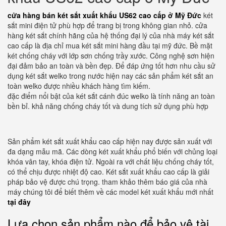
cửa hàng bán két sắt xuất khẩu US62 cao cấp ở Mỹ Đức
két
sắt mini điện tử phù hợp để trang bị trong không gian nhỏ. cửa
hàng két sắt chính hãng của hệ thống đại lý của nhà máy két sắt
cao cấp là địa chỉ mua két sắt mini hàng đầu tại mỹ đức. Bề mặt
két chống cháy với lớp sơn chống trầy xước. Công nghệ sơn hiện
đại đảm bảo an toàn và bền đẹp. Để đáp ứng tốt hơn nhu cầu sử
dụng két sắt welko trong nước hiện nay các sản phẩm két sắt an
toàn welko được nhiều khách hàng tìm kiếm.
đặc điểm nổi bật của két sắt cánh đúc welko là tính năng an toàn
bền bỉ. khả năng chống cháy tốt và dung tích sử dụng phù hợp
Sản phẩm két sắt xuất khẩu cao cấp hiện nay được sản xuất với
đa dạng mẫu mã. Các dòng két xuất khẩu phổ biến với chủng loại
khóa vân tay, khóa điện tử. Ngoài ra với chất liệu chống cháy tốt,
có thể chịu được nhiệt độ cao. Két sắt xuất khẩu cao cấp là giải
pháp bảo vệ được chú trọng. tham khảo thêm báo giá của nhà
máy chúng tôi để biết thêm về các model két xuất khẩu mới nhất
tại đây
Lựa chọn sản phẩm nào để bảo vệ tài