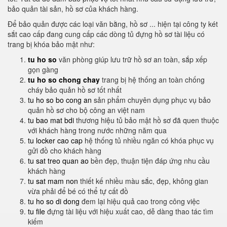
bảo quản tài sản, hồ sơ của khách hàng.
Để bảo quản được các loại văn bằng, hồ sơ ... hiện tại công ty két
sắt cao cấp đang cung cấp các dòng tủ đựng hồ sơ tài liệu có
trang bị khóa bảo mật như:
tu ho so
văn phòng giúp lưu trữ hồ sơ an toàn, sắp xếp
gọn gàng
tu ho so chong chay
trang bị hệ thống an toàn chống
cháy bảo quản hồ sơ tốt nhất
tu ho so bo cong an
sản phẩm chuyên dụng phục vụ bảo
quản hồ sơ cho bộ công an việt nam
tu bao mat bdi
thương hiệu tủ bảo mật hồ sơ đã quen thuộc
với khách hàng trong nước những năm qua
tu locker cao cap
hệ thống tủ nhiều ngăn có khóa phục vụ
gửi đồ cho khách hàng
tu sat treo quan ao
bền đẹp, thuận tiện đáp ứng nhu cầu
khách hàng
tu sat mam non
thiết kế nhiều màu sắc, đẹp, không gian
vừa phải để bé có thể tự cất đồ
tu ho so di dong
đem lại hiệu quả cao trong công việc
tu file
đựng tài liệu với hiệu xuất cao, dễ dàng thao tác tìm
kiếm