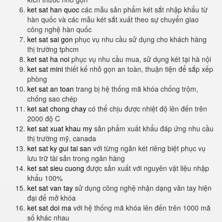
ket sat han quoc
các mẫu sản phẩm két sắt nhập khẩu từ
hàn quốc và các mẫu két sắt xuất theo sự chuyển giao
công nghệ hàn quốc
ket sat sai gon
phục vụ nhu cầu sử dụng cho khách hàng
thị trường tphcm
ket sat ha noi
phục vụ nhu cầu mua, sử dụng két tại hà nội
ket sat mini
thiết kế nhỏ gọn an toàn, thuận tiện để sắp xếp
phòng
ket sat an toan
trang bị hệ thống mã khóa chống trộm,
chống sao chép
ket sat chong chay
có thể chịu được nhiệt độ lên đến trên
2000 độ C
ket sat xuat khau my
sản phẩm xuất khẩu đáp ứng nhu cầu
thị trường mỹ, canada
ket sat ky gui tai san
với từng ngăn két riêng biệt phục vụ
lưu trữ tài sản trong ngân hàng
ket sat sieu cuong
được sản xuất với nguyên vật liệu nhập
khẩu 100%
ket sat van tay
sử dụng công nghệ nhận dạng vân tay hiện
đại để mở khóa
ket sat doi ma
với hệ thống mã khóa lên đến trên 1000 mã
số khác nhau