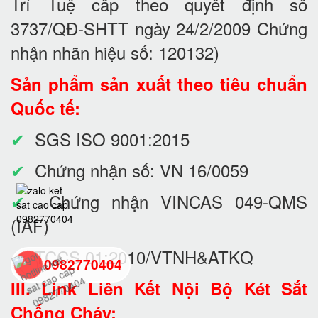
Trí Tuệ cấp theo quyết định số
3737/QĐ-SHTT ngày 24/2/2009 Chứng
nhận nhãn hiệu số: 120132)
Sản phẩm sản xuất theo tiêu chuẩn
Quốc tế:
✔
SGS ISO 9001:2015
✔
Chứng nhận số: VN 16/0059
✔
Chứng nhận VINCAS 049-QMS
(IAF)
✔
TCCS 01:2010/VTNH&ATKQ
0982770404
III. Link Liên Kết Nội Bộ Két Sắt
Chống Cháy:
back