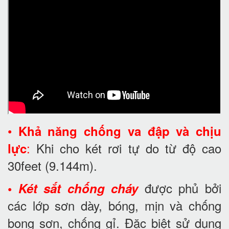
•
Khả năng chống va đập và chịu
:
Khi cho két rơi tự do từ độ cao
lực
30feet
(9.144m).
được phủ bởi
•
Két sắt chống cháy
các lớp sơn dày, bóng, mịn và chống
bong sơn, chống gỉ. Đặc biệt sử dụng