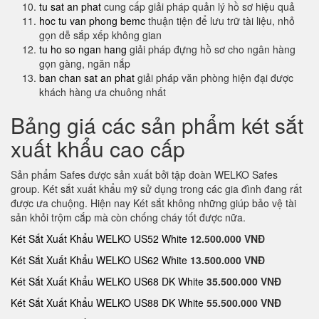
tu sat an phat
cung cấp giải pháp quản lý hồ sơ hiệu quả
hoc tu van phong bemc
thuận tiện để lưu trữ tài liệu, nhỏ
gọn dễ sắp xếp không gian
tu ho so ngan hang
giải pháp đựng hồ sơ cho ngân hàng
gọn gàng, ngăn nắp
ban chan sat an phat
giải pháp văn phòng hiện đại được
khách hàng ưa chuông nhất
Bảng giá các sản phẩm két sắt
xuất khẩu cao cấp
Sản phẩm Safes được sản xuất bởi tập đoàn WELKO Safes
group. Két sắt xuất khẩu mỹ sử dụng trong các gia đình đang rất
được ưa chuộng. Hiện nay Két sắt không những giúp bảo vệ tài
sản khỏi trộm cắp mà còn chống cháy tốt được nữa.
Két Sắt Xuất Khẩu WELKO US52 White
12.500.000 VNĐ
Két Sắt Xuất Khẩu WELKO US62 White
13.500.000 VNĐ
Két Sắt Xuất Khẩu WELKO US68 DK White
35.500.000 VNĐ
Két Sắt Xuất Khẩu WELKO US88 DK White
55.500.000 VNĐ