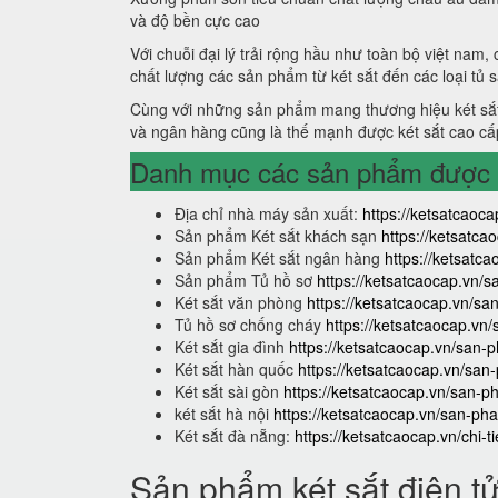
và độ bền cực cao
Với chuỗi đại lý trải rộng hầu như toàn bộ việt nam,
chất lượng các sản phẩm từ két sắt đến các loại tủ 
Cùng với những sản phẩm mang thương hiệu két sắt
và ngân hàng cũng là thế mạnh được két sắt cao cấ
Danh mục các sản phẩm được s
Địa chỉ nhà máy sản xuất:
https://ketsatcaoca
Sản phẩm Két sắt khách sạn
https://ketsatc
Sản phẩm Két sắt ngân hàng
https://ketsat
Sản phẩm Tủ hồ sơ
https://ketsatcaocap.vn/
Két sắt văn phòng
https://ketsatcaocap.vn/s
Tủ hồ sơ chống cháy
https://ketsatcaocap.vn
Két sắt gia đình
https://ketsatcaocap.vn/san-p
Két sắt hàn quốc
https://ketsatcaocap.vn/san
Két sắt sài gòn
https://ketsatcaocap.vn/san-p
két sắt hà nội
https://ketsatcaocap.vn/san-pha
Két sắt đà nẵng:
https://ketsatcaocap.vn/chi-t
Sản phẩm két sắt điện t