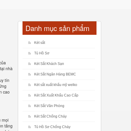
Danh mục sản phẩm
Két sắt
Tủ Hồ Sơ
 của
Két Sắt Khách Sạn
tại nhà
Két Sắt Ngân Hàng BEMC
uy tín
Két sắt xuất khẩu mỹ welko
hứng
ân cao
Két Sắt Xuất Khẩu Cao Cấp
Két Sắt Văn Phòng
Két Sắt Chống Cháy
ụ mọi
ền tảng
Tủ Hồ Sơ Chống Cháy