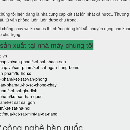
 chúng tôi hiện đang là nhà cung cấp két sắt lớn nhất cả nước., Thương
sắt, tủ văn phòng luôn luôn được chú trọng.
 chống cháy welko safes thì những dòng két sắt chuyên dụng cho khá
p chú trọng.
ản xuất tại nhà máy chúng tôi
p.vn
aocap.vn/san-pham/ket-sat-khach-san
caocap.vn/san-pham/ket-sat-ngan-hang-bemc
san-pham/tu-ho-so
an-pham/ket-sat-van-phong
/san-pham/tu-ho-so-chong-chay
ham/ket-sat-gia-dinh
-pham/ket-sat-han-quoc
ham/ket-sat-sai-gon
m/ket-sat-ha-noi
iet/mua-ket-sat-mini-tai-da-nang
ử công nghệ hàn quốc