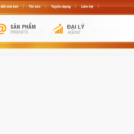
đổi mã két
Tin tức
Tuyển dụng
Liên hệ