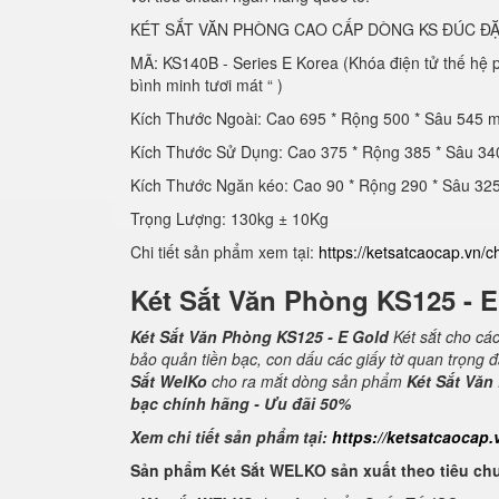
KÉT SẮT VĂN PHÒNG CAO CẤP DÒNG KS ĐÚC ĐẶ
MÃ: KS140B - Series E Korea (Khóa điện tử thế hệ
bình minh tươi mát “ )
Kích Thước Ngoài: Cao 695 * Rộng 500 * Sâu 545 
Kích Thước Sử Dụng: Cao 375 * Rộng 385 * Sâu 3
Kích Thước Ngăn kéo: Cao 90 * Rộng 290 * Sâu 3
Trọng Lượng: 130kg ± 10Kg
Chi tiết sản phẩm xem tại:
https://ketsatcaocap.vn/c
Két Sắt Văn Phòng KS125 - 
Két Sắt Văn Phòng KS125 - E Gold
Két sắt cho cá
bảo quản tiền bạc, con dấu các giấy tờ quan trọng 
Sắt WelKo
cho ra mắt dòng sản phẩm
Két Sắt Văn
bạc chính hãng - Ưu đãi 50%
Xem chi tiết sản phẩm tại:
https://ketsatcaocap.
Sản phẩm Két Sắt WELKO sản xuất theo tiêu ch