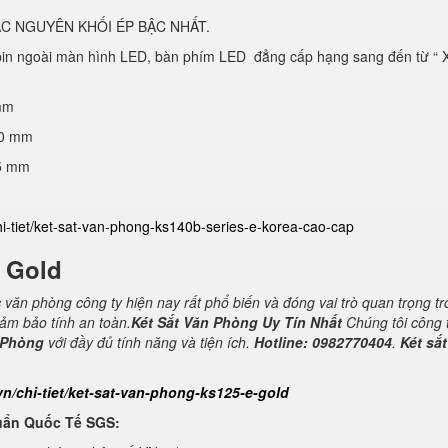
C NGUYÊN KHỐI ÉP BẬC NHẤT.
 pin ngoài màn hình LED, bàn phím LED đẳng cấp hạng sang đến từ “ 
mm
40 mm
25 mm
hi-tiet/ket-sat-van-phong-ks140b-series-e-korea-cao-cap
E Gold
c văn phòng công ty hiện nay rất phổ biến và đóng vai trò quan trọng t
đảm bảo tính an toàn.
Két Sắt Văn Phòng Uy Tín Nhất
Chúng tôi công 
 Phòng
với đầy đủ tính năng và tiện ích.
Hotline: 0982770404
.
Két sắt
vn/chi-tiet/ket-sat-van-phong-ks125-e-gold
uẩn Quốc Tế SGS: