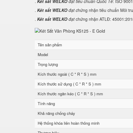
.
Két sắt WELKO
đạt tiêu chuẩn Quốc Tế
: ISO 900
.
Két sắt WELKO
đạt c
hứng nhận tiêu chuẩn Môi tr
.
Két sắt WELKO
đạt
chứng nhận ATLĐ: 45001:2018 
Tên sản phẩm
Model
Trọng lượng
Kích thước ngoài ( C * R * S ) mm
Kích thước sử dụng ( C * R * S ) mm
Kích thước ngăn kéo ( C * R * S ) mm
Tính năng
Khả năng chống cháy
Hệ thống khóa liên hoàn thông minh
Thương hiệu