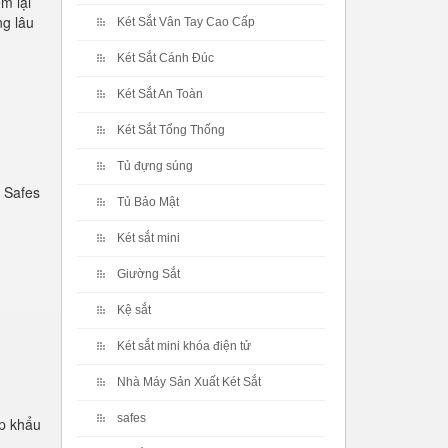
m lại
ng lâu
Két Sắt Vân Tay Cao Cấp
Két Sắt Cánh Đúc
Két Sắt An Toàn
Két Sắt Tổng Thống
Tủ đựng súng
 Safes
Tủ Bảo Mật
Két sắt mini
Giường Sắt
Kệ sắt
Két sắt mini khóa điện tử
Nhà Máy Sản Xuất Két Sắt
safes
p khẩu