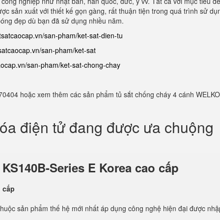
ề công nghiệp như nhật bản, hàn quốc, đức, ý vv. Tất cả với mục tiêu đe
ợc sản xuất với thiết kế gọn gàng, rất thuận tiện trong quá trình sử dụ
bóng đẹp dù bạn đã sử dụng nhiều năm.
etsatcaocap.vn/san-pham/ket-sat-dien-tu
tsatcaocap.vn/san-pham/ket-sat
caocap.vn/san-pham/ket-sat-chong-chay
982770404 hoặc xem thêm các sản phẩm tủ sắt chống cháy 4 cánh WELKO
hóa điện tử đang được ưa chuộng
ử
KS140B-Series E Korea cao cấp
thuộc sản phẩm thế hệ mới nhất áp dụng công nghệ hiện đại được nhậ