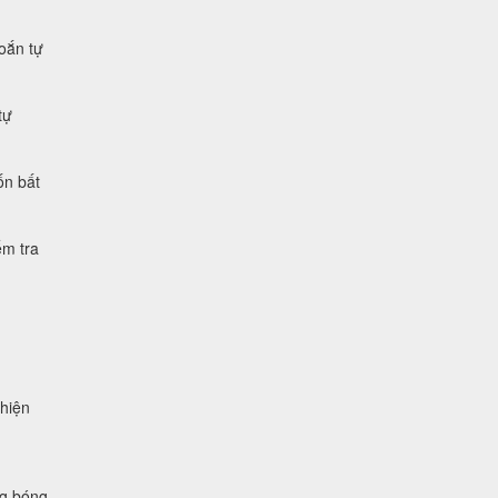
xoắn tự
tự
ốn bất
ểm tra
 hiện
ng bóng