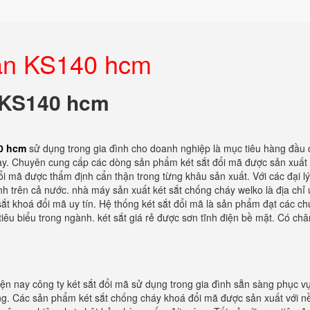
toàn KS140 hcm
n KS140 hcm
40 hcm
sử dụng trong gia đình cho doanh nghiệp là mục tiêu hàng đầu
ay. Chuyên cung cấp các dòng sản phẩm két sắt đổi mã được sản xuất 
 mã được thẩm định cẩn thận trong từng khâu sản xuất. Với các đại lý
nh trên cả nước. nhà máy sản xuất két sắt chống cháy welko là địa chỉ 
t khoá đổi mã uy tín. Hệ thống két sắt đổi mã là sản phẩm đạt các c
iêu biểu trong ngành. két sắt giá rẻ được sơn tĩnh điện bề mặt. Có ch
iện nay công ty két sắt đổi mã sử dụng trong gia đình sẵn sàng phục v
g. Các sản phẩm két sắt chống cháy khoá đổi mã được sản xuất với n