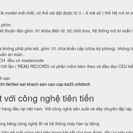
 là model mới nhất, có thể cài đặt được từ 3 – 6 mã số ( thế Hệ mô tơ 
n phím.
ét thuận tiện gồm: 01 khóa điện tử, 02 chốt inox, hệ thống mô tơ xoắn 
à không phải phá két, gồm: 01 chìa khẩn cấp (chìa dự phòng). không t
 vẫn an toàn..
ECH đều có mastercode
lại 100 lần ( READ RECORD) có phần mềm kèm theo và đầu đọc CEU ki
ch sạn
chi-tiet/ket-sat-khach-san-cao-cap-ks25-orbitech
 với công nghệ tiên tiến
t hàng đầu tại việt nam. Với công nghệ sản xuất và dây chuyền lắp ráp
động bằng công nghệ AI và hệ thống máy hàn tự động.
 bảo bề mặt cũng như bên trong két sắt của bạn được đầu tư sơn sá