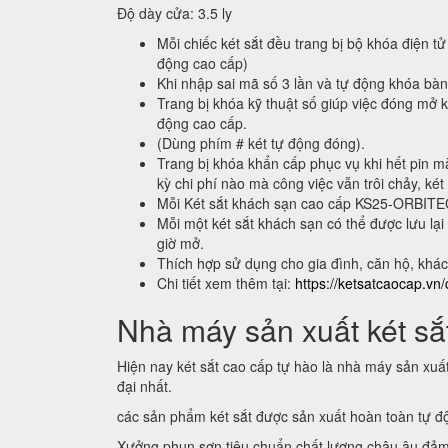
Độ dày cửa: 3.5 ly
Mỗi chiếc két sắt đều trang bị bộ khóa điện tử
động cao cấp)
Khi nhập sai mã số 3 lần và tự động khóa bà
Trang bị khóa kỹ thuật số giúp việc đóng mở k
động cao cấp.
(Dùng phím # két tự động đóng).
Trang bị khóa khẩn cấp phục vụ khi hết pin m
kỳ chi phí nào mà công việc vẫn trôi chảy, két
Mỗi Két sắt khách sạn cao cấp KS25-ORBIT
Mỗi một két sắt khách sạn có thể được lưu 
giờ mở.
Thích hợp sử dụng cho gia đình, căn hộ, khá
Chi tiết xem thêm tại:
https://ketsatcaocap.vn/
Nhà máy sản xuất két sắt
Hiện nay két sắt cao cấp tự hào là nhà máy sản xuấ
đại nhất.
các sản phẩm két sắt được sản xuất hoàn toàn tự 
Xưởng phun sơn tiêu chuẩn chất lượng châu âu đảm