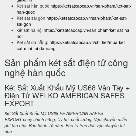
Két sắt hàn quốc
https://ketsatcaocap.vn/san-pham/ket-sat-
han-quoc
Két sắt sài gòn
https://ketsatcaocap.vn/san-pham/ket-sat-
sai-gon
két sắt hà nội
https://ketsatcaocap.vn/san-pham/ket-sat-ha-
noi
Két sắt đà nẵng:
https://ketsatcaocap.vn/chi-tiet/mua-ket-
sat-mini-tai-da-nang
Sản phẩm két sắt điện tử công
nghệ hàn quốc
Két Sắt Xuất Khẩu Mỹ US68 Vân Tay +
Điện Tử WELKO AMERICAN SAFES
EXPORT
Két Sắt Xuất Khẩu Mỹ US68 FE AMERICAN SAFES
EXPORT cháy chính hãng, Uy tín, chất lượng, Vận chuyển miễn
phí tận nhà. Bảo hành 10 năm. Bảo trì trọn đời. vận chuyển tại
nhà.