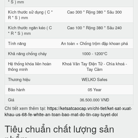
* S ) mm
Kích thước sử dụng ( C *
Cao 300 * Rộng 380 * Sâu 300
R * S ) mm
Kích thước ngăn kéo ( C
Cao 100 * Rộng 380 * Sâu 240
* R * S ) mm
Tính năng
An toàn + Chống trộm đập khoan phá
Khả năng chống cháy
1000 - 1200°C
Hệ thống khóa liên hoàn
Khoá Vân Tay Điện Tử - Chìa khoá -
thông minh
Tay Cầm
Thương hiệu
WELKO Safes
Bảo hành
05 Year
Giá
36.500.000 VNĐ
Chi tiết xem thêm tại:
https://ketsatcaocap.vn/chi-tiet/ket-sat-xuat-
khau-us-68-fe-white-an-toan-bao-mat-do-tin-cay-tuyet-doi
Tiêu chuẩn chất lượng sản