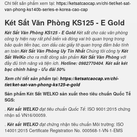
Chi tiết sản phẩm xem tại:
https://ketsatcaocap.vn/chi-tiet/ket-sat-
van-phong-ks140b-series-e-korea-cao-cap
Két Sắt Văn Phòng KS125 - E Gold
Két Sắt Văn Phòng KS125 - E Gold
Két sắt cho các văn phòng
công ty hiện nay rất phổ biến và đóng vai trò quan trọng trong
bảo quản tiền bạc, con dấu các giấy tờ quan trọng đảm bảo tính
an toàn.
Két Sắt Văn Phòng Uy Tín Nhất
Chúng tôi công ty
Két
Sắt WelKo
cho ra mắt dòng sản phẩm
Két Sắt Văn Phòng
với
đầy đủ tính năng và tiện ích.
Hotline: 0982770404
.
Két sắt két
bạc chính hãng - Ưu đãi 50%
Xem chi tiết sản phẩm tại:
https://ketsatcaocap.vn/chi-
tiet/ket-sat-van-phong-ks125-e-gold
Sản phẩm Két Sắt WELKO sản xuất theo tiêu chuẩn Quốc Tế
SGS:
.
Két sắt WELKO
đạt tiêu chuẩn Quốc Tế
: ISO 9001:2015 chứng
nhận số VN16/00059.
.
Két sắt WELKO
đạt c
hứng nhận tiêu chuẩn Môi trường: ISO
14001:2015 Certificate Registration No. 000568-1-VN-1-EMS