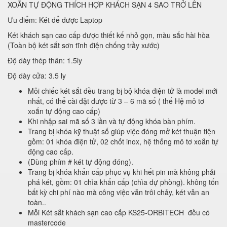
XOẮN TỰ ĐỘNG THÍCH HỢP KHÁCH SẠN 4 SAO TRỞ LÊN
Ưu điểm: Két để được Laptop
Két khách sạn cao cấp được thiết kế nhỏ gọn, màu sắc hài hòa
(Toàn bộ két sắt sơn tĩnh điện chống trầy xước)
Độ dày thép thân: 1.5ly
Độ dày cửa: 3.5 ly
Mỗi chiếc két sắt đều trang bị bộ khóa điện tử là model mới
nhất, có thể cài đặt được từ 3 – 6 mã số ( thế Hệ mô tơ
xoắn tự động cao cấp)
Khi nhập sai mã số 3 lần và tự động khóa bàn phím.
Trang bị khóa kỹ thuật số giúp việc đóng mở két thuận tiện
gồm: 01 khóa điện tử, 02 chốt inox, hệ thống mô tơ xoắn tự
động cao cấp.
(Dùng phím # két tự động đóng).
Trang bị khóa khẩn cấp phục vụ khi hết pin mà không phải
phá két, gồm: 01 chìa khẩn cấp (chìa dự phòng). không tốn
bất kỳ chi phí nào mà công việc vẫn trôi chảy, két vẫn an
toàn..
Mỗi Két sắt khách sạn cao cấp KS25-ORBITECH đều có
mastercode