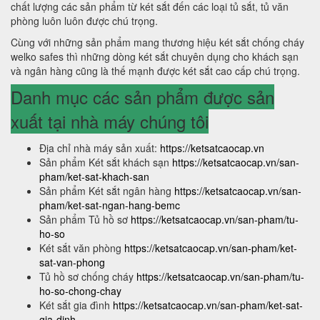
chất lượng các sản phẩm từ két sắt đến các loại tủ sắt, tủ văn
phòng luôn luôn được chú trọng.
Cùng với những sản phẩm mang thương hiệu két sắt chống cháy
welko safes thì những dòng két sắt chuyên dụng cho khách sạn
và ngân hàng cũng là thế mạnh được két sắt cao cấp chú trọng.
Danh mục các sản phẩm được sản
xuất tại nhà máy chúng tôi
Địa chỉ nhà máy sản xuất:
https://ketsatcaocap.vn
Sản phẩm Két sắt khách sạn
https://ketsatcaocap.vn/san-
pham/ket-sat-khach-san
Sản phẩm Két sắt ngân hàng
https://ketsatcaocap.vn/san-
pham/ket-sat-ngan-hang-bemc
Sản phẩm Tủ hồ sơ
https://ketsatcaocap.vn/san-pham/tu-
ho-so
Két sắt văn phòng
https://ketsatcaocap.vn/san-pham/ket-
sat-van-phong
Tủ hồ sơ chống cháy
https://ketsatcaocap.vn/san-pham/tu-
ho-so-chong-chay
Két sắt gia đình
https://ketsatcaocap.vn/san-pham/ket-sat-
gia-dinh