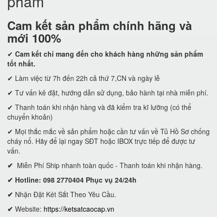
phẩm
Cam kết
sản phẩm chính hãng và
mới 100%
✔
Cam kết
chỉ mang đến cho khách hàng những sản phẩm
tốt nhất.
✔ Làm việc từ 7h đến 22h cả thứ 7,CN và ngày lễ
✔ Tư vấn kê đặt, hướng dẫn sử dụng, bảo hành tại nhà miễn phí.
✔ Thanh toán khi nhận hàng và đã kiểm tra kĩ lưỡng (có thể
chuyển khoản)
✔ Mọi thắc mắc về sản phẩm hoặc cần tư vấn về Tủ Hồ Sơ chống
cháy nổ. Hãy để lại ngay SĐT hoặc IBOX trực tiếp để được tư
vấn.
✔
Miễn Phí Ship nhanh toàn quốc - Thanh toán khi nhận hàng.
✔ Hotline: 098 2770404 Phục vụ 24/24h
✔
Nhận Đặt Két Sắt Theo Yêu Cầu.
✔
Website:
https://ketsatcaocap.vn