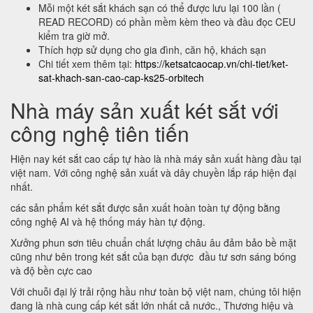
Mỗi một két sắt khách sạn có thể được lưu lại 100 lần (
READ RECORD) có phần mềm kèm theo và đầu đọc CEU
kiểm tra giờ mở.
Thích hợp sử dụng cho gia đình, căn hộ, khách sạn
Chi tiết xem thêm tại:
https://ketsatcaocap.vn/chi-tiet/ket-
sat-khach-san-cao-cap-ks25-orbitech
Nhà máy sản xuất két sắt với
công nghệ tiên tiến
Hiện nay két sắt cao cấp tự hào là nhà máy sản xuất hàng đầu tại
việt nam. Với công nghệ sản xuất và dây chuyền lắp ráp hiện đại
nhất.
các sản phẩm két sắt được sản xuất hoàn toàn tự động bằng
công nghệ AI và hệ thống máy hàn tự động.
Xưởng phun sơn tiêu chuẩn chất lượng châu âu đảm bảo bề mặt
cũng như bên trong két sắt của bạn được đầu tư sơn sáng bóng
và độ bền cực cao
Với chuỗi đại lý trải rộng hầu như toàn bộ việt nam, chúng tôi hiện
đang là nhà cung cấp két sắt lớn nhất cả nước., Thương hiệu và