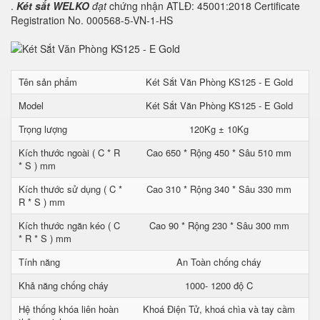
.
Két sắt WELKO
đạt
chứng nhận ATLĐ: 45001:2018 Certificate
Registration No. 000568-5-VN-1-HS
Tên sản phẩm
Két Sắt Văn Phòng KS125 - E Gold
Model
Két Sắt Văn Phòng KS125 - E Gold
Trọng lượng
120Kg ± 10Kg
Kích thước ngoài ( C * R
Cao 650 * Rộng 450 * Sâu 510 mm
* S ) mm
Kích thước sử dụng ( C *
Cao 310 * Rộng 340 * Sâu 330 mm
R * S ) mm
Kích thước ngăn kéo ( C
Cao 90 * Rộng 230 * Sâu 300 mm
* R * S ) mm
Tính năng
An Toàn chống cháy
Khả năng chống cháy
1000- 1200 độ C
Hệ thống khóa liên hoàn
Khoá Điện Tử, khoá chìa và tay cầm