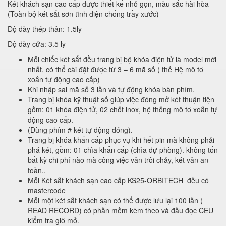
Két khách sạn cao cấp được thiết kế nhỏ gọn, màu sắc hài hòa
(Toàn bộ két sắt sơn tĩnh điện chống trầy xước)
Độ dày thép thân: 1.5ly
Độ dày cửa: 3.5 ly
Mỗi chiếc két sắt đều trang bị bộ khóa điện tử là model mới
nhất, có thể cài đặt được từ 3 – 6 mã số ( thế Hệ mô tơ
xoắn tự động cao cấp)
Khi nhập sai mã số 3 lần và tự động khóa bàn phím.
Trang bị khóa kỹ thuật số giúp việc đóng mở két thuận tiện
gồm: 01 khóa điện tử, 02 chốt inox, hệ thống mô tơ xoắn tự
động cao cấp.
(Dùng phím # két tự động đóng).
Trang bị khóa khẩn cấp phục vụ khi hết pin mà không phải
phá két, gồm: 01 chìa khẩn cấp (chìa dự phòng). không tốn
bất kỳ chi phí nào mà công việc vẫn trôi chảy, két vẫn an
toàn..
Mỗi Két sắt khách sạn cao cấp KS25-ORBITECH đều có
mastercode
Mỗi một két sắt khách sạn có thể được lưu lại 100 lần (
READ RECORD) có phần mềm kèm theo và đầu đọc CEU
kiểm tra giờ mở.