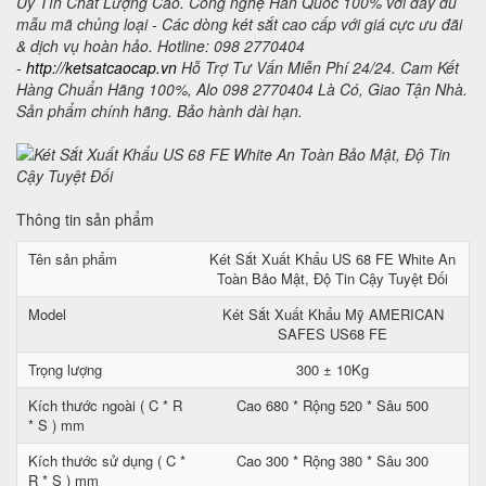
Uy Tín Chất Lượng Cao. Công nghệ Hàn Quốc 100% với đầy đủ
mẫu mã chủng loại - Các dòng két sắt cao cấp với giá cực ưu đãi
& dịch vụ hoàn hảo. Hotline: 098 2770404
-
http://ketsatcaocap.vn
Hỗ Trợ Tư Vấn Miễn Phí 24/24. Cam Kết
Hàng Chuẩn Hãng 100%, Alo 098 2770404 Là Có, Giao Tận Nhà.
Sản phẩm chính hãng. Bảo hành dài hạn.
Thông tin sản phẩm
Tên sản phẩm
Két Sắt Xuất Khẩu US 68 FE White An
Toàn Bảo Mật, Độ Tin Cậy Tuyệt Đối
Model
Két Sắt Xuất Khẩu Mỹ AMERICAN
SAFES US68 FE
Trọng lượng
300 ± 10Kg
Kích thước ngoài ( C * R
Cao 680 * Rộng 520 * Sâu 500
* S ) mm
Kích thước sử dụng ( C *
Cao 300 * Rộng 380 * Sâu 300
R * S ) mm