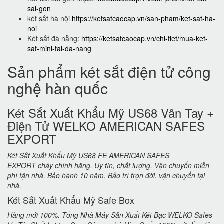
sai-gon
két sắt hà nội
https://ketsatcaocap.vn/san-pham/ket-sat-ha-
noi
Két sắt đà nẵng:
https://ketsatcaocap.vn/chi-tiet/mua-ket-
sat-mini-tai-da-nang
Sản phẩm két sắt điện tử công
nghệ hàn quốc
Két Sắt Xuất Khẩu Mỹ US68 Vân Tay +
Điện Tử WELKO AMERICAN SAFES
EXPORT
Két Sắt Xuất Khẩu Mỹ US68 FE AMERICAN SAFES
EXPORT cháy chính hãng, Uy tín, chất lượng, Vận chuyển miễn
phí tận nhà. Bảo hành 10 năm. Bảo trì trọn đời. vận chuyển tại
nhà.
Két Sắt Xuất Khẩu Mỹ Safe Box
Hàng mới 100%. Tổng Nhà Máy Sản Xuất Két Bạc WELKO Safes