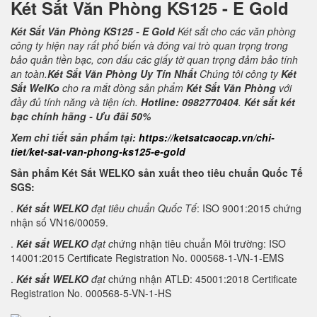
Két Sắt Văn Phòng KS125 - E Gold
Két Sắt Văn Phòng KS125 - E Gold
Két sắt cho các văn phòng
công ty hiện nay rất phổ biến và đóng vai trò quan trọng trong
bảo quản tiền bạc, con dấu các giấy tờ quan trọng đảm bảo tính
an toàn.
Két Sắt Văn Phòng Uy Tín Nhất
Chúng tôi công ty
Két
Sắt WelKo
cho ra mắt dòng sản phẩm
Két Sắt Văn Phòng
với
đầy đủ tính năng và tiện ích.
Hotline: 0982770404
.
Két sắt két
bạc chính hãng - Ưu đãi 50%
Xem chi tiết sản phẩm tại:
https://ketsatcaocap.vn/chi-
tiet/ket-sat-van-phong-ks125-e-gold
Sản phẩm Két Sắt WELKO sản xuất theo tiêu chuẩn Quốc Tế
SGS:
.
Két sắt WELKO
đạt tiêu chuẩn Quốc Tế
: ISO 9001:2015 chứng
nhận số VN16/00059.
.
Két sắt WELKO
đạt c
hứng nhận tiêu chuẩn Môi trường: ISO
14001:2015 Certificate Registration No. 000568-1-VN-1-EMS
.
Két sắt WELKO
đạt
chứng nhận ATLĐ: 45001:2018 Certificate
Registration No. 000568-5-VN-1-HS