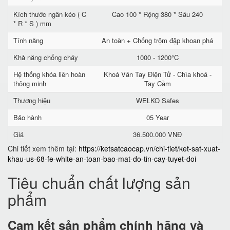
Kích thước ngăn kéo ( C
Cao 100 * Rộng 380 * Sâu 240
* R * S ) mm
Tính năng
An toàn + Chống trộm đập khoan phá
Khả năng chống cháy
1000 - 1200°C
Hệ thống khóa liên hoàn
Khoá Vân Tay Điện Tử - Chìa khoá -
thông minh
Tay Cầm
Thương hiệu
WELKO Safes
Bảo hành
05 Year
Giá
36.500.000 VNĐ
Chi tiết xem thêm tại:
https://ketsatcaocap.vn/chi-tiet/ket-sat-xuat-
khau-us-68-fe-white-an-toan-bao-mat-do-tin-cay-tuyet-doi
Tiêu chuẩn chất lượng sản
phẩm
Cam kết
sản phẩm chính hãng và