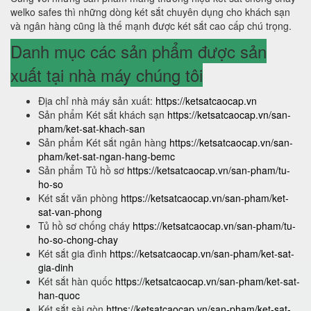
welko safes thì những dòng két sắt chuyên dụng cho khách sạn
và ngân hàng cũng là thế mạnh được két sắt cao cấp chú trọng.
Danh mục các sản phẩm được sản
xuất tại nhà máy chúng tôi
Địa chỉ nhà máy sản xuất:
https://ketsatcaocap.vn
Sản phẩm Két sắt khách sạn
https://ketsatcaocap.vn/san-
pham/ket-sat-khach-san
Sản phẩm Két sắt ngân hàng
https://ketsatcaocap.vn/san-
pham/ket-sat-ngan-hang-bemc
Sản phẩm Tủ hồ sơ
https://ketsatcaocap.vn/san-pham/tu-
ho-so
Két sắt văn phòng
https://ketsatcaocap.vn/san-pham/ket-
sat-van-phong
Tủ hồ sơ chống cháy
https://ketsatcaocap.vn/san-pham/tu-
ho-so-chong-chay
Két sắt gia đình
https://ketsatcaocap.vn/san-pham/ket-sat-
gia-dinh
Két sắt hàn quốc
https://ketsatcaocap.vn/san-pham/ket-sat-
han-quoc
Két sắt sài gòn
https://ketsatcaocap.vn/san-pham/ket-sat-