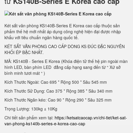
tử
KS140B-Series E Korea cao cấp
Két sắt văn phòng KS140B-Series E Korea cao cấp thuộc sản
phẩm thế hệ mới nhất áp dụng công nghệ hiện đại được nhập
khẩu với tiêu chuẩn ngân hàng quốc tế.
KÉT SẮT VĂN PHÒNG CAO CẤP DÒNG KS ĐÚC ĐẶC NGUYÊN
KHỐI ÉP BẬC NHẤT.
MÃ: KS140B - Series E Korea (Khóa điện tử thế hệ pin ngoài màn
hình LED, bàn phím LED đẳng cấp hạng sang đến từ “ Xứ sở
bình minh tươi mát “ )
Kích Thước Ngoài: Cao 695 * Rộng 500 * Sâu 545 mm
Kích Thước Sử Dụng: Cao 375 * Rộng 385 * Sâu 340 mm
Kích Thước Ngăn kéo: Cao 90 * Rộng 290 * Sâu 325 mm
Trọng Lượng: 130kg ± 10Kg
Chi tiết sản phẩm xem tại:
https://ketsatcaocap.vn/chi-tiet/ket-sat-
van-phong-ks140b-series-e-korea-cao-cap