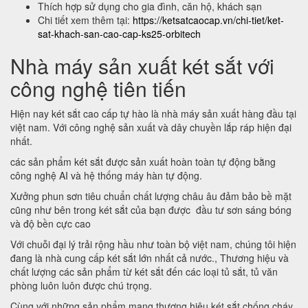
Thích hợp sử dụng cho gia đình, căn hộ, khách sạn
Chi tiết xem thêm tại:
https://ketsatcaocap.vn/chi-tiet/ket-
sat-khach-san-cao-cap-ks25-orbitech
Nhà máy sản xuất két sắt với
công nghệ tiên tiến
Hiện nay két sắt cao cấp tự hào là nhà máy sản xuất hàng đầu tại
việt nam. Với công nghệ sản xuất và dây chuyền lắp ráp hiện đại
nhất.
các sản phẩm két sắt được sản xuất hoàn toàn tự động bằng
công nghệ AI và hệ thống máy hàn tự động.
Xưởng phun sơn tiêu chuẩn chất lượng châu âu đảm bảo bề mặt
cũng như bên trong két sắt của bạn được đầu tư sơn sáng bóng
và độ bền cực cao
Với chuỗi đại lý trải rộng hầu như toàn bộ việt nam, chúng tôi hiện
đang là nhà cung cấp két sắt lớn nhất cả nước., Thương hiệu và
chất lượng các sản phẩm từ két sắt đến các loại tủ sắt, tủ văn
phòng luôn luôn được chú trọng.
Cùng với những sản phẩm mang thương hiệu két sắt chống cháy