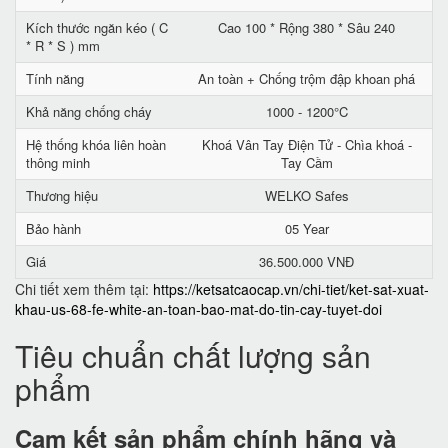
Kích thước ngăn kéo ( C
Cao 100 * Rộng 380 * Sâu 240
* R * S ) mm
Tính năng
An toàn + Chống trộm đập khoan phá
Khả năng chống cháy
1000 - 1200°C
Hệ thống khóa liên hoàn
Khoá Vân Tay Điện Tử - Chìa khoá -
thông minh
Tay Cầm
Thương hiệu
WELKO Safes
Bảo hành
05 Year
Giá
36.500.000 VNĐ
Chi tiết xem thêm tại:
https://ketsatcaocap.vn/chi-tiet/ket-sat-xuat-
khau-us-68-fe-white-an-toan-bao-mat-do-tin-cay-tuyet-doi
Tiêu chuẩn chất lượng sản
phẩm
Cam kết
sản phẩm chính hãng và