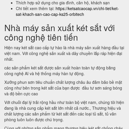
Thích hợp sử dụng cho gia đình, căn hộ, khách sạn
Chi tiết xem thêm tại:
https://ketsatcaocap.vn/chi-tiet/ket-
sat-khach-san-cao-cap-ks25-orbitech
Nhà máy sản xuất két sắt với
công nghệ tiên tiến
Hiện nay két sắt cao cấp tự hào là nhà máy sản xuất hàng đầu tại
việt nam. Với công nghệ sản xuất và dây chuyền lắp ráp hiện đại
nhất.
các sản phẩm két sắt được sản xuất hoàn toàn tự động bằng
công nghệ AI và hệ thống máy hàn tự động.
Xưởng phun sơn tiêu chuẩn chất lượng châu âu đảm bảo bề mặt
cũng như bên trong két sắt của bạn được đầu tư sơn sáng bóng
và độ bền cực cao
Với chuỗi đại lý trải rộng hầu như toàn bộ việt nam, chúng tôi hiện
đang là nhà cung cấp két sắt lớn nhất cả nước., Thương hiệu và
chất lượng các sản phẩm từ két sắt đến các loại tủ sắt, tủ văn
phòng luôn luôn được chú trọng.
Cùng với những sản phẩm mang thương hiệu két sắt chống cháy