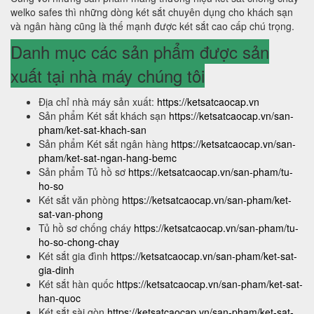
welko safes thì những dòng két sắt chuyên dụng cho khách sạn
và ngân hàng cũng là thế mạnh được két sắt cao cấp chú trọng.
Danh mục các sản phẩm được sản
xuất tại nhà máy chúng tôi
Địa chỉ nhà máy sản xuất:
https://ketsatcaocap.vn
Sản phẩm Két sắt khách sạn
https://ketsatcaocap.vn/san-
pham/ket-sat-khach-san
Sản phẩm Két sắt ngân hàng
https://ketsatcaocap.vn/san-
pham/ket-sat-ngan-hang-bemc
Sản phẩm Tủ hồ sơ
https://ketsatcaocap.vn/san-pham/tu-
ho-so
Két sắt văn phòng
https://ketsatcaocap.vn/san-pham/ket-
sat-van-phong
Tủ hồ sơ chống cháy
https://ketsatcaocap.vn/san-pham/tu-
ho-so-chong-chay
Két sắt gia đình
https://ketsatcaocap.vn/san-pham/ket-sat-
gia-dinh
Két sắt hàn quốc
https://ketsatcaocap.vn/san-pham/ket-sat-
han-quoc
Két sắt sài gòn
https://ketsatcaocap.vn/san-pham/ket-sat-