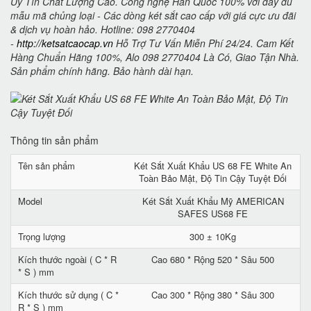
Uy Tín Chất Lượng Cao. Công nghệ Hàn Quốc 100% với đầy đủ
mẫu mã chủng loại - Các dòng két sắt cao cấp với giá cực ưu đãi
& dịch vụ hoàn hảo. Hotline: 098 2770404
-
http://ketsatcaocap.vn
Hỗ Trợ Tư Vấn Miễn Phí 24/24. Cam Kết
Hàng Chuẩn Hãng 100%, Alo 098 2770404 Là Có, Giao Tận Nhà.
Sản phẩm chính hãng. Bảo hành dài hạn.
Thông tin sản phẩm
Tên sản phẩm
Két Sắt Xuất Khẩu US 68 FE White An
Toàn Bảo Mật, Độ Tin Cậy Tuyệt Đối
Model
Két Sắt Xuất Khẩu Mỹ AMERICAN
SAFES US68 FE
Trọng lượng
300 ± 10Kg
Kích thước ngoài ( C * R
Cao 680 * Rộng 520 * Sâu 500
* S ) mm
Kích thước sử dụng ( C *
Cao 300 * Rộng 380 * Sâu 300
R * S ) mm