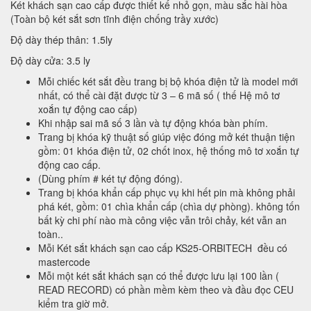
Két khách sạn cao cấp được thiết kế nhỏ gọn, màu sắc hài hòa
(Toàn bộ két sắt sơn tĩnh điện chống trầy xước)
Độ dày thép thân: 1.5ly
Độ dày cửa: 3.5 ly
Mỗi chiếc két sắt đều trang bị bộ khóa điện tử là model mới
nhất, có thể cài đặt được từ 3 – 6 mã số ( thế Hệ mô tơ
xoắn tự động cao cấp)
Khi nhập sai mã số 3 lần và tự động khóa bàn phím.
Trang bị khóa kỹ thuật số giúp việc đóng mở két thuận tiện
gồm: 01 khóa điện tử, 02 chốt inox, hệ thống mô tơ xoắn tự
động cao cấp.
(Dùng phím # két tự động đóng).
Trang bị khóa khẩn cấp phục vụ khi hết pin mà không phải
phá két, gồm: 01 chìa khẩn cấp (chìa dự phòng). không tốn
bất kỳ chi phí nào mà công việc vẫn trôi chảy, két vẫn an
toàn..
Mỗi Két sắt khách sạn cao cấp KS25-ORBITECH đều có
mastercode
Mỗi một két sắt khách sạn có thể được lưu lại 100 lần (
READ RECORD) có phần mềm kèm theo và đầu đọc CEU
kiểm tra giờ mở.