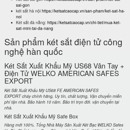
sai-gon
két sắt hà nội
https://ketsatcaocap.vn/san-pham/ket-sat-ha-
noi
Két sắt đà nẵng:
https://ketsatcaocap.vn/chi-tiet/mua-ket-
sat-mini-tai-da-nang
Sản phẩm két sắt điện tử công
nghệ hàn quốc
Két Sắt Xuất Khẩu Mỹ US68 Vân Tay +
Điện Tử WELKO AMERICAN SAFES
EXPORT
Két Sắt Xuất Khẩu Mỹ US68 FE AMERICAN SAFES
EXPORT cháy chính hãng, Uy tín, chất lượng, Vận chuyển miễn
phí tận nhà. Bảo hành 10 năm. Bảo trì trọn đời. vận chuyển tại
nhà.
Két Sắt Xuất Khẩu Mỹ Safe Box
Hàng mới 100%. Tổng Nhà Máy Sản Xuất Két Bạc WELKO Safes