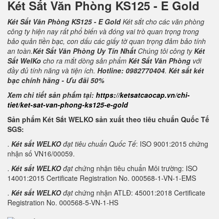
Két Sắt Văn Phòng KS125 - E Gold
Két Sắt Văn Phòng KS125 - E Gold
Két sắt cho các văn phòng
công ty hiện nay rất phổ biến và đóng vai trò quan trọng trong
bảo quản tiền bạc, con dấu các giấy tờ quan trọng đảm bảo tính
an toàn.
Két Sắt Văn Phòng Uy Tín Nhất
Chúng tôi công ty
Két
Sắt WelKo
cho ra mắt dòng sản phẩm
Két Sắt Văn Phòng
với
đầy đủ tính năng và tiện ích.
Hotline: 0982770404
.
Két sắt két
bạc chính hãng - Ưu đãi 50%
Xem chi tiết sản phẩm tại:
https://ketsatcaocap.vn/chi-
tiet/ket-sat-van-phong-ks125-e-gold
Sản phẩm Két Sắt WELKO sản xuất theo tiêu chuẩn Quốc Tế
SGS:
.
Két sắt WELKO
đạt tiêu chuẩn Quốc Tế
: ISO 9001:2015 chứng
nhận số VN16/00059.
.
Két sắt WELKO
đạt c
hứng nhận tiêu chuẩn Môi trường: ISO
14001:2015 Certificate Registration No. 000568-1-VN-1-EMS
.
Két sắt WELKO
đạt
chứng nhận ATLĐ: 45001:2018 Certificate
Registration No. 000568-5-VN-1-HS