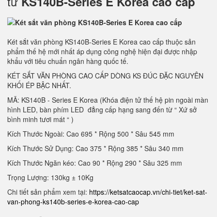
tử
KS140B-Series E Korea cao cấp
Két sắt văn phòng KS140B-Series E Korea cao cấp thuộc sản
phẩm thế hệ mới nhất áp dụng công nghệ hiện đại được nhập
khẩu với tiêu chuẩn ngân hàng quốc tế.
KÉT SẮT VĂN PHÒNG CAO CẤP DÒNG KS ĐÚC ĐẶC NGUYÊN
KHỐI ÉP BẬC NHẤT.
MÃ: KS140B - Series E Korea (Khóa điện tử thế hệ pin ngoài màn
hình LED, bàn phím LED đẳng cấp hạng sang đến từ “ Xứ sở
bình minh tươi mát “ )
Kích Thước Ngoài: Cao 695 * Rộng 500 * Sâu 545 mm
Kích Thước Sử Dụng: Cao 375 * Rộng 385 * Sâu 340 mm
Kích Thước Ngăn kéo: Cao 90 * Rộng 290 * Sâu 325 mm
Trọng Lượng: 130kg ± 10Kg
Chi tiết sản phẩm xem tại:
https://ketsatcaocap.vn/chi-tiet/ket-sat-
van-phong-ks140b-series-e-korea-cao-cap