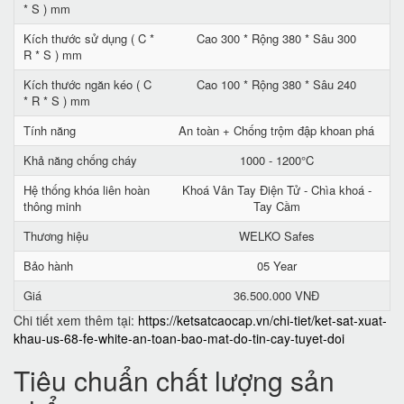
* S ) mm
Kích thước sử dụng ( C *
Cao 300 * Rộng 380 * Sâu 300
R * S ) mm
Kích thước ngăn kéo ( C
Cao 100 * Rộng 380 * Sâu 240
* R * S ) mm
Tính năng
An toàn + Chống trộm đập khoan phá
Khả năng chống cháy
1000 - 1200°C
Hệ thống khóa liên hoàn
Khoá Vân Tay Điện Tử - Chìa khoá -
thông minh
Tay Cầm
Thương hiệu
WELKO Safes
Bảo hành
05 Year
Giá
36.500.000 VNĐ
Chi tiết xem thêm tại:
https://ketsatcaocap.vn/chi-tiet/ket-sat-xuat-
khau-us-68-fe-white-an-toan-bao-mat-do-tin-cay-tuyet-doi
Tiêu chuẩn chất lượng sản