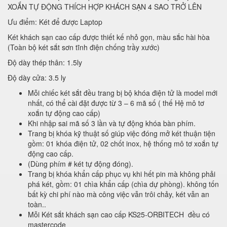
XOẮN TỰ ĐỘNG THÍCH HỢP KHÁCH SẠN 4 SAO TRỞ LÊN
Ưu điểm: Két để được Laptop
Két khách sạn cao cấp được thiết kế nhỏ gọn, màu sắc hài hòa
(Toàn bộ két sắt sơn tĩnh điện chống trầy xước)
Độ dày thép thân: 1.5ly
Độ dày cửa: 3.5 ly
Mỗi chiếc két sắt đều trang bị bộ khóa điện tử là model mới
nhất, có thể cài đặt được từ 3 – 6 mã số ( thế Hệ mô tơ
xoắn tự động cao cấp)
Khi nhập sai mã số 3 lần và tự động khóa bàn phím.
Trang bị khóa kỹ thuật số giúp việc đóng mở két thuận tiện
gồm: 01 khóa điện tử, 02 chốt inox, hệ thống mô tơ xoắn tự
động cao cấp.
(Dùng phím # két tự động đóng).
Trang bị khóa khẩn cấp phục vụ khi hết pin mà không phải
phá két, gồm: 01 chìa khẩn cấp (chìa dự phòng). không tốn
bất kỳ chi phí nào mà công việc vẫn trôi chảy, két vẫn an
toàn..
Mỗi Két sắt khách sạn cao cấp KS25-ORBITECH đều có
mastercode