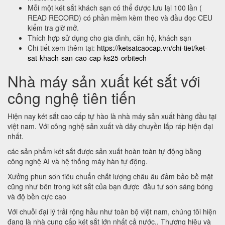
Mỗi một két sắt khách sạn có thể được lưu lại 100 lần (
READ RECORD) có phần mềm kèm theo và đầu đọc CEU
kiểm tra giờ mở.
Thích hợp sử dụng cho gia đình, căn hộ, khách sạn
Chi tiết xem thêm tại:
https://ketsatcaocap.vn/chi-tiet/ket-
sat-khach-san-cao-cap-ks25-orbitech
Nhà máy sản xuất két sắt với
công nghệ tiên tiến
Hiện nay két sắt cao cấp tự hào là nhà máy sản xuất hàng đầu tại
việt nam. Với công nghệ sản xuất và dây chuyền lắp ráp hiện đại
nhất.
các sản phẩm két sắt được sản xuất hoàn toàn tự động bằng
công nghệ AI và hệ thống máy hàn tự động.
Xưởng phun sơn tiêu chuẩn chất lượng châu âu đảm bảo bề mặt
cũng như bên trong két sắt của bạn được đầu tư sơn sáng bóng
và độ bền cực cao
Với chuỗi đại lý trải rộng hầu như toàn bộ việt nam, chúng tôi hiện
đang là nhà cung cấp két sắt lớn nhất cả nước., Thương hiệu và