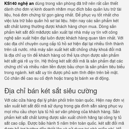
KS140 nghệ an
dùng trong văn phòng đã trở nên rất cần thiết
dành cho đơn vị kinh doanh nhằm mục đích bảo quản lưu trữ tài
liệu, hoá đơn chứng từ gọn gàng nhất. Để phục vụ tốt nhất cho
việc lưa trữ bảo quản hồ sơ tai liệu. hiện nay các sản phẩm két
sắt chất lương thường được khách hàng chọn mua. Dòng sản
phẩm két sắt đổi mãđược sản xuất tại nhà máy uy tín với công
nghệ sản xuất hiện đại luôn được khách hàng quan tâm nhất. Với
các địa chỉ chuyên cung cấp tủ hồ sơ hiện đại tại nhiều tỉnh thành
trên cả nước. nhà máy sản xuất két sắt chống cháy khoá đổi mã
là địa chỉ uy tín để khách hàng có thể lựa chọn được sản phẩm
két sắt giá rẻ uy tín. Hệ thống két sắt đổi mã là sản phẩm đạt các
chứng chỉ và nhiều năm liền được bầu chọn là sản phẩm tiêu biểu
trong ngành. két sắt uy tín được phủ sơn tĩnh điện trên bề mặt.
Có chân đế cao su cố định hoặc trang bị bánh xe di động.
Địa chỉ bán két sắt siêu cường
Với các cửa hàng đại lý phân phối trên toàn quốc. Hiện nay đơn vị
sản xuất két sắt đổi mã sử dụng trong gia đình sẵn sàng phục vụ
mọi nhu cầu chọn lựa tủ hồ sơ văn phòng của khách hàng. Sản
phẩm két sắt chất lương được sản xuất chính hãng tại công ty tủ
sắt cao cấp. Được bảo hành 5 năm trên toàn quốc. két sắt đổi mã
được hỗ trợ hướng dẫn thiết lập và sử dụng tại nhà miễn phí. Hỗ