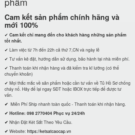
phẩm
Cam kết
sản phẩm chính hãng và
mới 100%
✔
Cam kết
chỉ mang đến cho khách hàng những sản phẩm
tốt nhất.
✔ Làm việc từ 7h đến 22h cả thứ 7,CN và ngày lễ
✔ Tư vấn kê đặt, hướng dẫn sử dụng, bảo hành tại nhà miễn phí.
✔ Thanh toán khi nhận hàng và đã kiểm tra kĩ lưỡng (có thể
chuyển khoản)
✔ Mọi thắc mắc về sản phẩm hoặc cần tư vấn về Tủ Hồ Sơ chống
cháy nổ. Hãy để lại ngay SĐT hoặc IBOX trực tiếp để được tư
vấn.
✔
Miễn Phí Ship nhanh toàn quốc - Thanh toán khi nhận hàng.
✔ Hotline: 098 2770404 Phục vụ 24/24h
✔
Nhận Đặt Két Sắt Theo Yêu Cầu.
✔
Website:
https://ketsatcaocap.vn