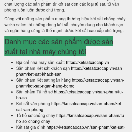
chất lượng các sản phẩm từ két sắt đến các loại tủ sắt, tủ văn
phòng luôn luôn được chú trọng.
Cùng với những sản phẩm mang thương hiệu két sắt chống cháy
welko safes thì những dòng két sắt chuyên dụng cho khách sạn
và ngân hàng cũng là thế mạnh được két sắt cao cấp chú trọng.
Danh mục các sản phẩm được sản
xuất tại nhà máy chúng tôi
Địa chỉ nhà máy sản xuất:
https://ketsatcaocap.vn
Sản phẩm Két sắt khách sạn
https://ketsatcaocap.vn/san-
pham/ket-sat-khach-san
Sản phẩm Két sắt ngân hàng
https://ketsatcaocap.vn/san-
pham/ket-sat-ngan-hang-bemc
Sản phẩm Tủ hồ sơ
https://ketsatcaocap.vn/san-pham/tu-
ho-so
Két sắt văn phòng
https://ketsatcaocap.vn/san-pham/ket-
sat-van-phong
Tủ hồ sơ chống cháy
https://ketsatcaocap.vn/san-pham/tu-
ho-so-chong-chay
Két sắt gia đình
https://ketsatcaocap.vn/san-pham/ket-sat-