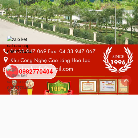
0982770404
back
to
top