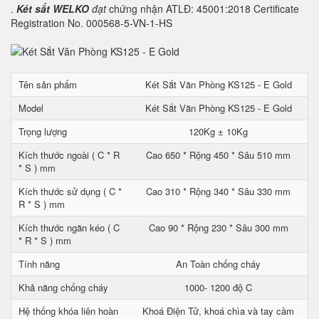
.
Két sắt WELKO
đạt
chứng nhận ATLĐ: 45001:2018 Certificate
Registration No. 000568-5-VN-1-HS
Tên sản phẩm
Két Sắt Văn Phòng KS125 - E Gold
Model
Két Sắt Văn Phòng KS125 - E Gold
Trọng lượng
120Kg ± 10Kg
Kích thước ngoài ( C * R
Cao 650 * Rộng 450 * Sâu 510 mm
* S ) mm
Kích thước sử dụng ( C *
Cao 310 * Rộng 340 * Sâu 330 mm
R * S ) mm
Kích thước ngăn kéo ( C
Cao 90 * Rộng 230 * Sâu 300 mm
* R * S ) mm
Tính năng
An Toàn chống cháy
Khả năng chống cháy
1000- 1200 độ C
Hệ thống khóa liên hoàn
Khoá Điện Tử, khoá chìa và tay cầm