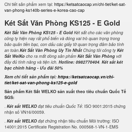
Chi tiết sản phẩm xem tại:
https://ketsatcaocap.vn/chi-tiet/ket-sat-
van-phong-ks140b-series-e-korea-cao-cap
Két Sắt Văn Phòng KS125 - E Gold
Két Sắt Văn Phòng KS125 - E Gold
Két sắt cho các văn phòng
công ty hiện nay rất phổ biến và đóng vai trò quan trọng trong
bảo quản tiền bạc, con dấu các giấy tờ quan trọng đảm bảo tính
an toàn.
Két Sắt Văn Phòng Uy Tín Nhất
Chúng tôi công ty
Két
Sắt WelKo
cho ra mắt dòng sản phẩm
Két Sắt Văn Phòng
với
đầy đủ tính năng và tiện ích.
Hotline: 0982770404
.
Két sắt két
bạc chính hãng - Ưu đãi 50%
Xem chi tiết sản phẩm tại:
https://ketsatcaocap.vn/chi-
tiet/ket-sat-van-phong-ks125-e-gold
Sản phẩm Két Sắt WELKO sản xuất theo tiêu chuẩn Quốc Tế
SGS:
.
Két sắt WELKO
đạt tiêu chuẩn Quốc Tế
: ISO 9001:2015 chứng
nhận số VN16/00059.
.
Két sắt WELKO
đạt c
hứng nhận tiêu chuẩn Môi trường: ISO
14001:2015 Certificate Registration No. 000568-1-VN-1-EMS