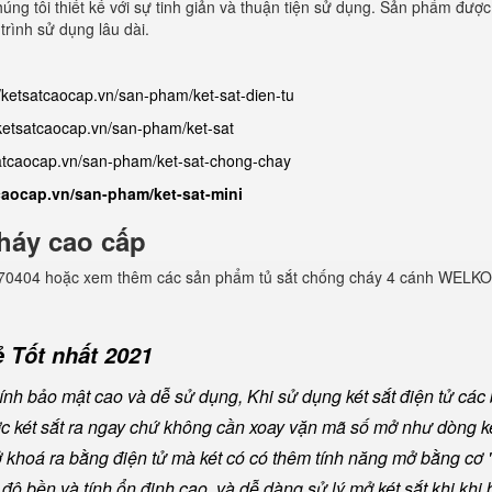
húng tôi thiết kế với sự tinh giản và thuận tiện sử dụng. Sản phẩm đượ
trình sử dụng lâu dài.
//ketsatcaocap.vn/san-pham/ket-sat-dien-tu
/ketsatcaocap.vn/san-pham/ket-sat
satcaocap.vn/san-pham/ket-sat-chong-chay
tcaocap.vn/san-pham/ket-sat-mini
háy cao cấp
982770404 hoặc xem thêm các sản phẩm tủ sắt chống cháy 4 cánh WELKO
 Tốt nhất 2021
nh bảo mật cao và dễ sử dụng, Khi sử dụng két sắt điện tử các
ược két sắt ra ngay chứ không cần xoay vặn mã số mở như dòng ké
khoá ra bằng điện tử mà két có có thêm tính năng mở bằng cơ "
ộ bền và tính ổn định cao, và dễ dàng sử lý mở két sắt khi khi b