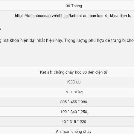
36 Tháng
https://ketsatcaocap.vn/chi-tiet/ket-sat-an-toan-kcc-41-khoa-dien-tu
ử
mã khóa hiện đại nhất hiện nay. Trọng lượng phù hợp để trang bị cho
Két sắt chống cháy kcc 80 đen điện tử
KCC 80
70 ± 10kg
395 * 455 * 380
190 * 340 * 250
40 * 315 * 220
An Toàn chống cháy