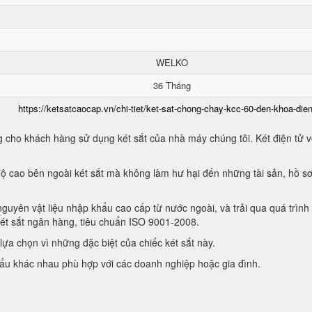
WELKO
36 Tháng
https://ketsatcaocap.vn/chi-tiet/ket-sat-chong-chay-kcc-60-den-khoa-dien
 cho khách hàng sử dụng két sắt của nhà máy chúng tôi. Két điện tử vớ
ộ cao bên ngoài két sắt mà không làm hư hại đến những tài sản, hồ sơ
guyên vật liệu nhập khẩu cao cấp từ nước ngoài, và trải qua quá trình
két sắt ngân hàng, tiêu chuẩn ISO 9001-2008.
ựa chọn vì những đặc biệt của chiếc két sắt này.
hẩu khác nhau phù hợp với các doanh nghiệp hoặc gia đình.