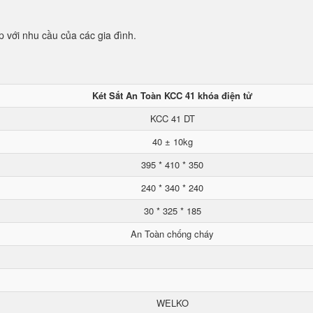
p với nhu cầu của các gia đình.
Két Sắt An Toàn KCC 41 khóa điện tử
KCC 41 DT
40 ± 10kg
395 * 410 * 350
240 * 340 * 240
30 * 325 * 185
An Toàn chống cháy
WELKO