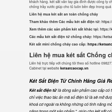
khách hàng. két sắt vân tay gia đình được công ty c
chống trầy xước giúp cho tủ luôn bền đẹp trong quá 
Liên hệ mua két sắt an toàn chống cháy
Tham khảo thêm Các mẫu két sắt điện tử:
https:
Xem thêm các sản phẩm két sắt khác tại:
https:/
Các mẫu két sắt điện tử chống cháy:
https://ket
Két sắt mini chống cháy cao cấp:
https://ketsa
Liên hệ mua két sắt Chống c
Liên hệ trực tiếp với chúng tôi theo số hotline 0
Cabinet tại website
ketsatcaocap.vn
Két Sắt Điện Tử Chính Hãng Giá Rẻ
Két sắt điện tử
là dòng sản phẩm cao cấp có tí
chỉ việc thao tác ấn mã số điện tử là sẽ mở đ
khoá cơ ngoài ra không những có tính năng mở 
năng trong một sản phẩm " giúp cho két sắt có đ