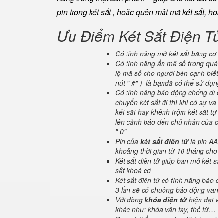
pin trong két sắt , hoặc quên mật mã két sắt, h
Ưu Điểm Két Sắt Điện T
Có tính năng mở két sắt bằng cơ 
Có tính năng ẩn mã số trong quá 
lộ mã số cho người bên cạnh biết
nút " #" ) là bạnđã có thể sử dụ
Có tính năng báo động chống di c
chuyển két sắt đi thì khi có sự 
két sắt hay khênh trộm két sắt tự
lên cảnh báo đến chủ nhân của ch
" 0"
Pin của
két sắt điện tử
là pin AA
khoảng thời gian từ 10 tháng cho
Két sắt điện tử giúp bạn mở két
sắt khoá cơ
Két sắt điện tử có tính năng báo
3 lần sẽ có chuông báo động van
Với dòng
khóa điện tử
hiện đại 
khác như: khóa vân tay, thẻ từ… 