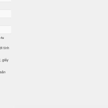
-tu
i tính
, giấy
 sản