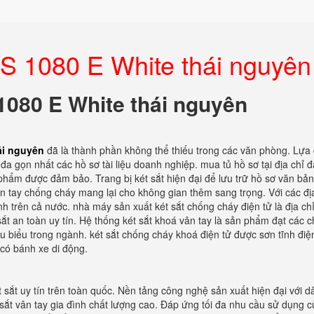
US 1080 E White thái nguyên
 1080 E White thái nguyên
ái nguyên
đã là thành phần không thể thiếu trong các văn phòng. Lựa
đa gọn nhất các hồ sơ tài liệu doanh nghiệp. mua tủ hồ sơ tại địa chỉ đạ
 phẩm được đảm bảo. Trang bị két sắt hiện đại để lưu trữ hồ sơ văn bản
 tay chống cháy mang lại cho không gian thêm sang trọng. Với các đị
nh trên cả nước. nhà máy sản xuất két sắt chống cháy điện tử là địa chỉ
t an toàn uy tín. Hệ thống két sắt khoá vân tay là sản phẩm đạt các 
u biểu trong ngành. két sắt chống cháy khoá điện tử được sơn tĩnh điệ
có bánh xe di động.
 sắt uy tín trên toàn quốc. Nền tảng công nghệ sản xuất hiện đại với d
ắt vân tay gia đình chất lượng cao. Đáp ứng tối đa nhu cầu sử dụng c