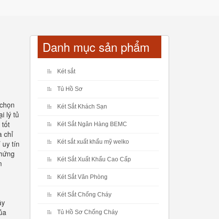
Danh mục sản phẩm
Két sắt
Tủ Hồ Sơ
 chọn
Két Sắt Khách Sạn
i lý tủ
 tốt
Két Sắt Ngân Hàng BEMC
a chỉ
Két sắt xuất khẩu mỹ welko
 uy tín
chứng
Két Sắt Xuất Khẩu Cao Cấp
n
Két Sắt Văn Phòng
Két Sắt Chống Cháy
ây
ủa
Tủ Hồ Sơ Chống Cháy