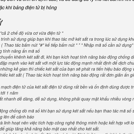
oặc khi bảng điện tử bị hỏng
ử
"cả 2 chế độ vừa cơ vừa điện tử "
trình sử dụng giúp bạn khi thao tác mở két sắt ra trong lúc sử dụng kh
 ( Thao tác bấm nút "#" kế tiếp bấm nút " * " Nhập mã số cần sử dụng
ng tính năng ẩn mã số
huyển khênh két sắt đi, khi bạn kích hoạt tính năng báo động chống d
va đập mạnh vào két sắt với một lực tác động mạnh nhất định để dịch ch
 những kẻ gian thì chiếc két sắt của bạn sẽ phát ra tiến hiệu báo động
iếc két sắt ( Thao tác kích hoạt tính năng báo động rất đơn giản ấn g
 mạch điện tử của két sắt điện tử dùng rất bền và ổn định dùng được t
 tới 1 năm
 sắt nhanh dễ dàng, dễ sử dụng, không phải quay mật khẩu nhiều vòng 
 động chống dò mã số khi bạn sử dụng két sắt nếu bạn thao tác mã số 
g lên để cảnh báo
và linh hoạt nên việc tích hợp công nghệ thông minh hoặc kết hợp với l
để giúp tăng khả năng bảo mật cao nhất cho két sắt.