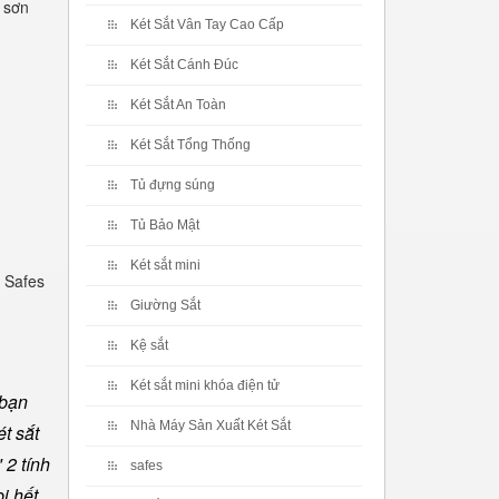
c sơn
Két Sắt Vân Tay Cao Cấp
Két Sắt Cánh Đúc
Két Sắt An Toàn
Két Sắt Tổng Thống
Tủ đựng súng
Tủ Bảo Mật
Két sắt mini
 Safes
Giường Sắt
Kệ sắt
Két sắt mini khóa điện tử
 bạn
Nhà Máy Sản Xuất Két Sắt
t sắt
 2 tính
safes
ị hết