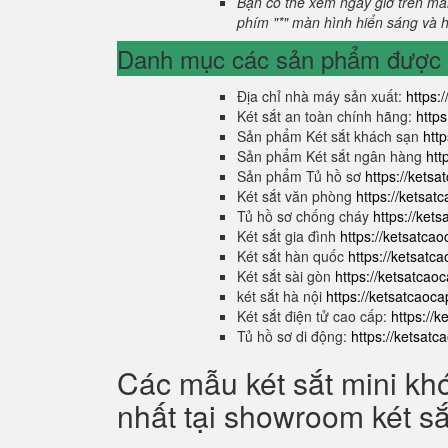
Bạn có thể xem ngày giờ trên màn
phím "*" màn hình hiển sáng và hi
Danh mục các sản phẩm được s
Địa chỉ nhà máy sản xuất:
https:
Két sắt an toàn chính hãng:
http
Sản phẩm Két sắt khách sạn
htt
Sản phẩm Két sắt ngân hàng
htt
Sản phẩm Tủ hồ sơ
https://kets
Két sắt văn phòng
https://ketsa
Tủ hồ sơ chống cháy
https://ket
Két sắt gia đình
https://ketsatca
Két sắt hàn quốc
https://ketsatc
Két sắt sài gòn
https://ketsatcao
két sắt hà nội
https://ketsatcaoc
Két sắt điện tử cao cấp:
https://
Tủ hồ sơ di động:
https://ketsat
Các mẫu két sắt mini kh
nhất tại showroom két s