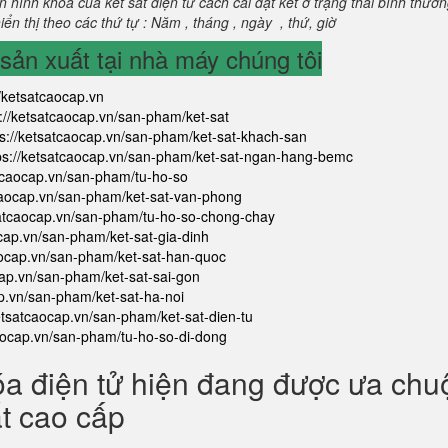
 hình khoá của két sắt điện tử cách cài đặt két ở trạng thái bình thườ
ển thị theo các thứ tự : Năm , tháng , ngày , thứ, giờ
ản xuất tại nhà máy chúng tôi
//ketsatcaocap.vn
s://ketsatcaocap.vn/san-pham/ket-sat
ps://ketsatcaocap.vn/san-pham/ket-sat-khach-san
ps://ketsatcaocap.vn/san-pham/ket-sat-ngan-hang-bemc
atcaocap.vn/san-pham/tu-ho-so
tcaocap.vn/san-pham/ket-sat-van-phong
satcaocap.vn/san-pham/tu-ho-so-chong-chay
ocap.vn/san-pham/ket-sat-gia-dinh
aocap.vn/san-pham/ket-sat-han-quoc
cap.vn/san-pham/ket-sat-sai-gon
ap.vn/san-pham/ket-sat-ha-noi
ketsatcaocap.vn/san-pham/ket-sat-dien-tu
caocap.vn/san-pham/tu-ho-so-di-dong
óa điện tử hiện đang được ưa ch
ắt cao cấp