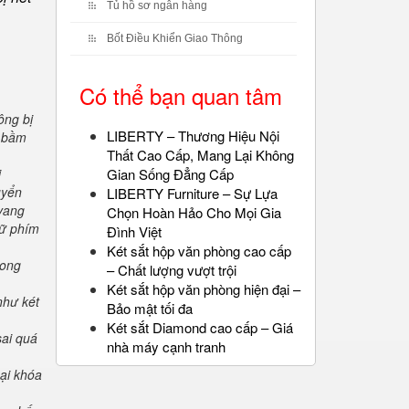
Tủ hồ sơ ngân hàng
Bốt Điều Khiển Giao Thông
Có thể bạn quan tâm
ông bị
LIBERTY – Thương Hiệu Nội
" bầm
Thất Cao Cấp, Mang Lại Không
i
Gian Sống Đẳng Cấp
uyển
LIBERTY Furniture – Sự Lựa
 vang
Chọn Hoàn Hảo Cho Mọi Gia
iữ phím
Đình Việt
Két sắt hộp văn phòng cao cấp
rong
– Chất lượng vượt trội
Két sắt hộp văn phòng hiện đại –
như két
Bảo mật tối đa
Két sắt Diamond cao cấp – Giá
sai quá
nhà máy cạnh tranh
oại khóa