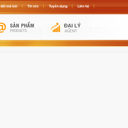
đổi mã két
Tin tức
Tuyển dụng
Liên hệ