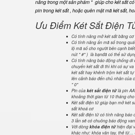
năng trong một sản phẩm " giúp cho két sắt có đ
pin trong két sắt , hoặc quên mật mã két sắt, h
Ưu Điểm Két Sắt Điện T
Có tính năng mở két sắt bằng cơ 
Có tính năng ẩn mã số trong quá 
lộ mã số cho người bên cạnh biết
nút " #" ) là bạnđã có thể sử dụ
Có tính năng báo động chống di c
chuyển két sắt đi thì khi có sự 
két sắt hay khênh trộm két sắt tự
lên cảnh báo đến chủ nhân của ch
" 0"
Pin của
két sắt điện tử
là pin AA
khoảng thời gian từ 10 tháng cho
Két sắt điện tử giúp bạn mở két
sắt khoá cơ
Két sắt điện tử có tính năng báo
3 lần sẽ có chuông báo động van
Với dòng
khóa điện tử
hiện đại 
khác như: khóa vân tay, thẻ từ… 