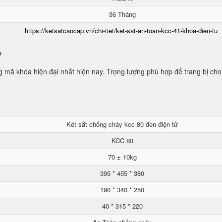
36 Tháng
https://ketsatcaocap.vn/chi-tiet/ket-sat-an-toan-kcc-41-khoa-dien-tu
ử
mã khóa hiện đại nhất hiện nay. Trọng lượng phù hợp để trang bị cho
Két sắt chống cháy kcc 80 đen điện tử
KCC 80
70 ± 10kg
395 * 455 * 380
190 * 340 * 250
40 * 315 * 220