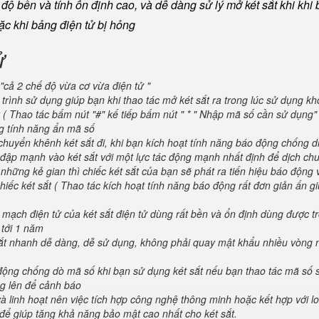
ộ bền và tính ổn định cao, và dễ dàng sử lý mở két sắt khi khi b
oặc khi bảng điện tử bị hỏng
ử
"cả 2 chế độ vừa cơ vừa điện tử "
trình sử dụng giúp bạn khi thao tác mở két sắt ra trong lúc sử dụng kh
 ( Thao tác bấm nút "#" kế tiếp bấm nút " * " Nhập mã số cần sử dụng
ng tính năng ẩn mã số
huyển khênh két sắt đi, khi bạn kích hoạt tính năng báo động chống d
va đập mạnh vào két sắt với một lực tác động mạnh nhất định để dịch ch
 những kẻ gian thì chiếc két sắt của bạn sẽ phát ra tiến hiệu báo động
iếc két sắt ( Thao tác kích hoạt tính năng báo động rất đơn giản ấn g
 mạch điện tử của két sắt điện tử dùng rất bền và ổn định dùng được t
 tới 1 năm
 sắt nhanh dễ dàng, dễ sử dụng, không phải quay mật khẩu nhiều vòng 
 động chống dò mã số khi bạn sử dụng két sắt nếu bạn thao tác mã số 
g lên để cảnh báo
và linh hoạt nên việc tích hợp công nghệ thông minh hoặc kết hợp với l
để giúp tăng khả năng bảo mật cao nhất cho két sắt.