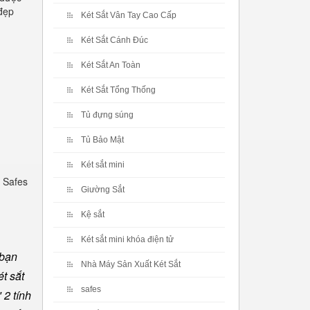
 đẹp
Két Sắt Vân Tay Cao Cấp
Két Sắt Cánh Đúc
Két Sắt An Toàn
Két Sắt Tổng Thống
Tủ đựng súng
Tủ Bảo Mật
Két sắt mini
 Safes
Giường Sắt
Kệ sắt
Két sắt mini khóa điện tử
 bạn
Nhà Máy Sản Xuất Két Sắt
t sắt
safes
 2 tính