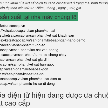
 hình khoá của két sắt điện tử cách cài đặt két ở trạng thái bình thườ
ển thị theo các thứ tự : Năm , tháng , ngày , thứ, giờ
ản xuất tại nhà máy chúng tôi
//ketsatcaocap.vn
s://ketsatcaocap.vn/san-pham/ket-sat
ps://ketsatcaocap.vn/san-pham/ket-sat-khach-san
ps://ketsatcaocap.vn/san-pham/ket-sat-ngan-hang-bemc
atcaocap.vn/san-pham/tu-ho-so
tcaocap.vn/san-pham/ket-sat-van-phong
satcaocap.vn/san-pham/tu-ho-so-chong-chay
ocap.vn/san-pham/ket-sat-gia-dinh
aocap.vn/san-pham/ket-sat-han-quoc
cap.vn/san-pham/ket-sat-sai-gon
ap.vn/san-pham/ket-sat-ha-noi
ketsatcaocap.vn/san-pham/ket-sat-dien-tu
caocap.vn/san-pham/tu-ho-so-di-dong
óa điện tử hiện đang được ưa ch
ắt cao cấp