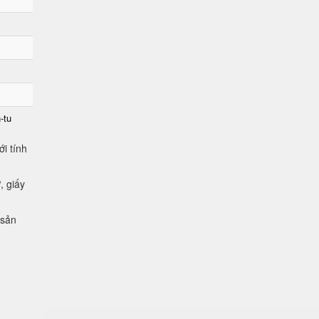
-tu
i tính
, giấy
 sản