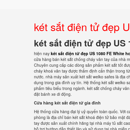
két sắt điện tử đẹp
két sắt điện tử đẹp US
hiện nay
két sắt điện tử đẹp US 1080 FE White 
cửa hàng bán két sắt chống cháy vân tay của nhà má
Chuyên cung cấp các dòng sản phẩm két sắt tốt đượ
cháy khoá vân tay được thẩm định cẩn thận trong từn
nước. nhà máy sản xuất két sắt welko safes là địa c
dụng trong gia đình uy tín. Hệ thống két sắt welko
phẩm tiêu biểu trong ngành. két sắt chống cháy vân
đặt bánh xe di động.
Cửa hàng két sắt điện tử gia đình
Hệ thống cửa hàng đại lý uỷ quyển toàn quốc. Với cá
phòng là địa chỉ bán két sắt khoá điện tử bảo mật
tay được sản xuất chính hãng tại nhà máy tủ sắt ca
hỗ trợ hướng dẫn thiết lập và sử dụng tại nhà miễn 