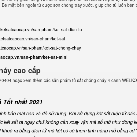
ên. Bề mặt bên ngoài tủ được sơn chống trầy xước. giúp cho tủ luôn bền
//ketsatcaocap.vn/san-pham/ket-sat-dien-tu
/ketsatcaocap.vn/san-pham/ket-sat
satcaocap.vn/san-pham/ket-sat-chong-chay
tcaocap.vn/san-pham/ket-sat-mini
háy cao cấp
982770404 hoặc xem thêm các sản phẩm tủ sắt chống cháy 4 cánh WELKO
 Tốt nhất 2021
nh bảo mật cao và dễ sử dụng, Khi sử dụng két sắt điện tử các
ược két sắt ra ngay chứ không cần xoay vặn mã số mở như dòng ké
khoá ra bằng điện tử mà két có có thêm tính năng mở bằng cơ "