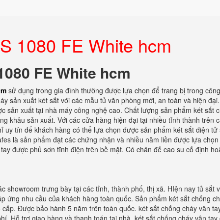
 US 1080 FE White hcm
 1080 FE White hcm
hcm
sử dụng trong gia đình thường được lựa chọn để trang bị trong công 
y sản xuất két sắt với các mẫu tủ văn phòng mới, an toàn và hiện đại.
c sản xuất tại nhà máy công nghệ cao. Chất lượng sản phẩm két sắt 
g khâu sản xuất. Với các cửa hàng hiện đại tại nhiều tỉnh thành trên 
hỉ uy tín để khách hàng có thể lựa chọn được sản phẩm két sắt điện tử
 safes là sản phẩm đạt các chứng nhận và nhiều năm liền được lựa chọn
 tay được phủ sơn tĩnh điện trên bề mặt. Có chân đế cao su cố định ho
c showroom trưng bày tại các tỉnh, thành phố, thị xã. HIện nay tủ sắt 
 đáp ứng nhu cầu của khách hàng toàn quốc. Sản phẩm két sắt chống c
o cấp. Được bảo hành 5 năm trên toàn quốc. két sắt chống cháy vân ta
phí. Hỗ trợ giao hàng và thanh toán tại nhà. két sắt chống cháy vân tay