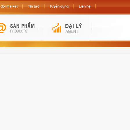
đổi mã két
Tin tức
Tuyển dụng
Liên hệ