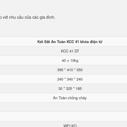
p với nhu cầu của các gia đình.
Két Sắt An Toàn KCC 41 khóa điện tử
KCC 41 DT
40 ± 10kg
395 * 410 * 350
240 * 340 * 240
30 * 325 * 185
An Toàn chống cháy
WELKO