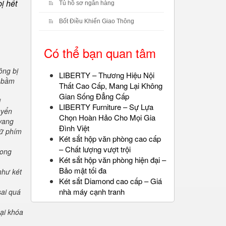
ị hết
Tủ hồ sơ ngân hàng
Bốt Điều Khiển Giao Thông
Có thể bạn quan tâm
ông bị
LIBERTY – Thương Hiệu Nội
" bầm
Thất Cao Cấp, Mang Lại Không
Gian Sống Đẳng Cấp
i
LIBERTY Furniture – Sự Lựa
uyển
Chọn Hoàn Hảo Cho Mọi Gia
 vang
Đình Việt
iữ phím
Két sắt hộp văn phòng cao cấp
– Chất lượng vượt trội
rong
Két sắt hộp văn phòng hiện đại –
Bảo mật tối đa
như két
Két sắt Diamond cao cấp – Giá
nhà máy cạnh tranh
sai quá
oại khóa