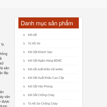
Danh mục sản phẩm
Két sắt
ty.
Tủ Hồ Sơ
Két Sắt Khách Sạn
chống
cả
Két Sắt Ngân Hàng BEMC
 sử
 là sản
Két sắt xuất khẩu mỹ welko
ặc lắp
Két Sắt Xuất Khẩu Cao Cấp
Két Sắt Văn Phòng
văn
Két Sắt Chống Cháy
háy vân
y được
Tủ Hồ Sơ Chống Cháy
 được