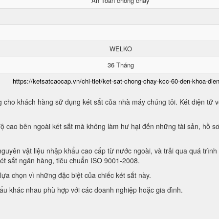
An Toàn chống cháy
WELKO
36 Tháng
https://ketsatcaocap.vn/chi-tiet/ket-sat-chong-chay-kcc-60-den-khoa-dien
 cho khách hàng sử dụng két sắt của nhà máy chúng tôi. Két điện tử vớ
ộ cao bên ngoài két sắt mà không làm hư hại đến những tài sản, hồ sơ
guyên vật liệu nhập khẩu cao cấp từ nước ngoài, và trải qua quá trình
két sắt ngân hàng, tiêu chuẩn ISO 9001-2008.
ựa chọn vì những đặc biệt của chiếc két sắt này.
hẩu khác nhau phù hợp với các doanh nghiệp hoặc gia đình.