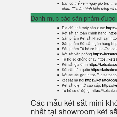
Bạn có thể xem ngày giờ trên màn
phím "*" màn hình hiển sáng và hi
Danh mục các sản phẩm được s
Địa chỉ nhà máy sản xuất:
https:
Két sắt an toàn chính hãng:
http
Sản phẩm Két sắt khách sạn
htt
Sản phẩm Két sắt ngân hàng
htt
Sản phẩm Tủ hồ sơ
https://kets
Két sắt văn phòng
https://ketsa
Tủ hồ sơ chống cháy
https://ket
Két sắt gia đình
https://ketsatca
Két sắt hàn quốc
https://ketsatc
Két sắt sài gòn
https://ketsatcao
két sắt hà nội
https://ketsatcaoc
Két sắt điện tử cao cấp:
https://
Tủ hồ sơ di động:
https://ketsat
Các mẫu két sắt mini kh
nhất tại showroom két s