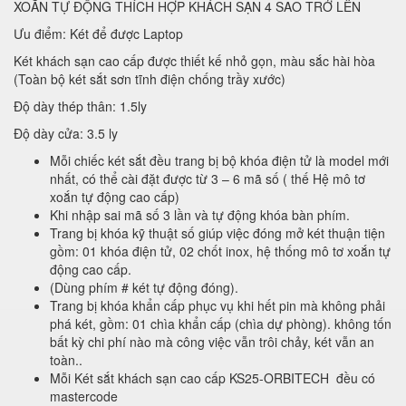
XOẮN TỰ ĐỘNG THÍCH HỢP KHÁCH SẠN 4 SAO TRỞ LÊN
Ưu điểm: Két để được Laptop
Két khách sạn cao cấp được thiết kế nhỏ gọn, màu sắc hài hòa
(Toàn bộ két sắt sơn tĩnh điện chống trầy xước)
Độ dày thép thân: 1.5ly
Độ dày cửa: 3.5 ly
Mỗi chiếc két sắt đều trang bị bộ khóa điện tử là model mới
nhất, có thể cài đặt được từ 3 – 6 mã số ( thế Hệ mô tơ
xoắn tự động cao cấp)
Khi nhập sai mã số 3 lần và tự động khóa bàn phím.
Trang bị khóa kỹ thuật số giúp việc đóng mở két thuận tiện
gồm: 01 khóa điện tử, 02 chốt inox, hệ thống mô tơ xoắn tự
động cao cấp.
(Dùng phím # két tự động đóng).
Trang bị khóa khẩn cấp phục vụ khi hết pin mà không phải
phá két, gồm: 01 chìa khẩn cấp (chìa dự phòng). không tốn
bất kỳ chi phí nào mà công việc vẫn trôi chảy, két vẫn an
toàn..
Mỗi Két sắt khách sạn cao cấp KS25-ORBITECH đều có
mastercode