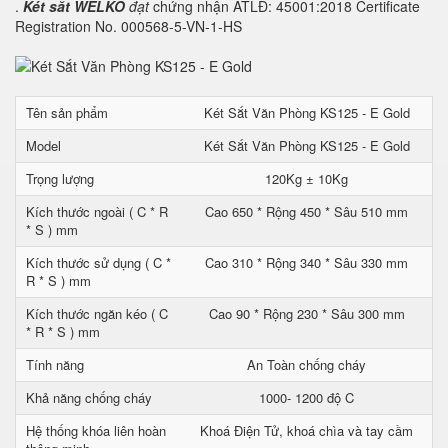
.
Két sắt WELKO
đạt
chứng nhận ATLĐ: 45001:2018 Certificate
Registration No. 000568-5-VN-1-HS
Tên sản phẩm
Két Sắt Văn Phòng KS125 - E Gold
Model
Két Sắt Văn Phòng KS125 - E Gold
Trọng lượng
120Kg ± 10Kg
Kích thước ngoài ( C * R
Cao 650 * Rộng 450 * Sâu 510 mm
* S ) mm
Kích thước sử dụng ( C *
Cao 310 * Rộng 340 * Sâu 330 mm
R * S ) mm
Kích thước ngăn kéo ( C
Cao 90 * Rộng 230 * Sâu 300 mm
* R * S ) mm
Tính năng
An Toàn chống cháy
Khả năng chống cháy
1000- 1200 độ C
Hệ thống khóa liên hoàn
Khoá Điện Tử, khoá chìa và tay cầm