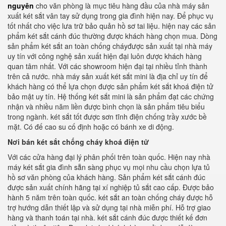
nguyên
cho văn phòng là mục tiêu hàng đầu của nhà máy sản
xuất két sắt vân tay sử dụng trong gia đình hiện nay. Để phục vụ
tốt nhất cho việc lưa trữ bảo quản hồ sơ tai liệu. hiện nay các sản
phẩm két sắt cánh đúc thường được khách hàng chọn mua. Dòng
sản phẩm két sắt an toàn chống cháyđược sản xuất tại nhà máy
uy tín với công nghệ sản xuất hiện đại luôn được khách hàng
quan tâm nhất. Với các showroom hiện đại tại nhiều tỉnh thành
trên cả nước. nhà máy sản xuất két sắt mini là địa chỉ uy tín để
khách hàng có thể lựa chọn được sản phẩm két sắt khoá điện tử
bảo mật uy tín. Hệ thống két sắt mini là sản phẩm đạt các chứng
nhận và nhiều năm liền được bình chọn là sản phẩm tiêu biểu
trong ngành. két sắt tốt được sơn tĩnh điện chống trầy xước bề
mặt. Có đế cao su cố định hoặc có bánh xe di động.
Nơi bán két sắt chống cháy khoá điện tử
Với các cửa hàng đại lý phân phối trên toàn quốc. Hiện nay nhà
máy két sắt gia đình sẵn sàng phục vụ mọi nhu cầu chọn lựa tủ
hồ sơ văn phòng của khách hàng. Sản phẩm két sắt cánh đúc
được sản xuất chính hãng tại xí nghiệp tủ sắt cao cấp. Được bảo
hành 5 năm trên toàn quốc. két sắt an toàn chống cháy được hỗ
trợ hướng dẫn thiết lập và sử dụng tại nhà miễn phí. Hỗ trợ giao
hàng và thanh toán tại nhà. két sắt cánh đúc được thiết kế đơn