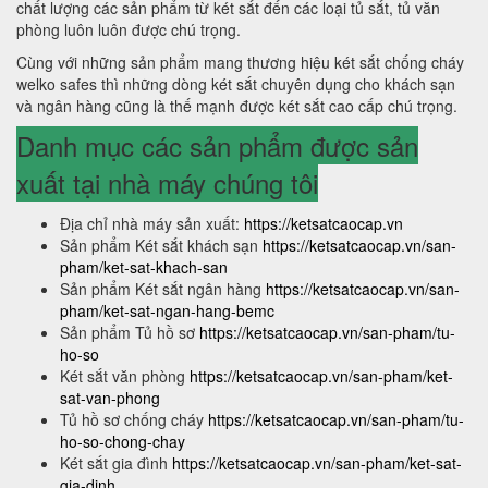
chất lượng các sản phẩm từ két sắt đến các loại tủ sắt, tủ văn
phòng luôn luôn được chú trọng.
Cùng với những sản phẩm mang thương hiệu két sắt chống cháy
welko safes thì những dòng két sắt chuyên dụng cho khách sạn
và ngân hàng cũng là thế mạnh được két sắt cao cấp chú trọng.
Danh mục các sản phẩm được sản
xuất tại nhà máy chúng tôi
Địa chỉ nhà máy sản xuất:
https://ketsatcaocap.vn
Sản phẩm Két sắt khách sạn
https://ketsatcaocap.vn/san-
pham/ket-sat-khach-san
Sản phẩm Két sắt ngân hàng
https://ketsatcaocap.vn/san-
pham/ket-sat-ngan-hang-bemc
Sản phẩm Tủ hồ sơ
https://ketsatcaocap.vn/san-pham/tu-
ho-so
Két sắt văn phòng
https://ketsatcaocap.vn/san-pham/ket-
sat-van-phong
Tủ hồ sơ chống cháy
https://ketsatcaocap.vn/san-pham/tu-
ho-so-chong-chay
Két sắt gia đình
https://ketsatcaocap.vn/san-pham/ket-sat-
gia-dinh