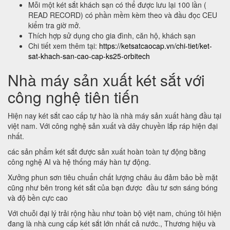
Mỗi một két sắt khách sạn có thể được lưu lại 100 lần (
READ RECORD) có phần mềm kèm theo và đầu đọc CEU
kiểm tra giờ mở.
Thích hợp sử dụng cho gia đình, căn hộ, khách sạn
Chi tiết xem thêm tại:
https://ketsatcaocap.vn/chi-tiet/ket-
sat-khach-san-cao-cap-ks25-orbitech
Nhà máy sản xuất két sắt với
công nghệ tiên tiến
Hiện nay két sắt cao cấp tự hào là nhà máy sản xuất hàng đầu tại
việt nam. Với công nghệ sản xuất và dây chuyền lắp ráp hiện đại
nhất.
các sản phẩm két sắt được sản xuất hoàn toàn tự động bằng
công nghệ AI và hệ thống máy hàn tự động.
Xưởng phun sơn tiêu chuẩn chất lượng châu âu đảm bảo bề mặt
cũng như bên trong két sắt của bạn được đầu tư sơn sáng bóng
và độ bền cực cao
Với chuỗi đại lý trải rộng hầu như toàn bộ việt nam, chúng tôi hiện
đang là nhà cung cấp két sắt lớn nhất cả nước., Thương hiệu và