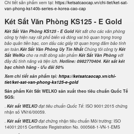
Chi tiết sản phẩm xem tại:
https://ketsatcaocap.vn/chi-tiet/ket-sat-
van-phong-ks140b-series-e-korea-cao-cap
Két Sắt Văn Phòng KS125 - E Gold
Két Sắt Văn Phòng KS125 - E Gold
Két sắt cho các văn phòng
công ty hiện nay rất phổ biến và đóng vai trò quan trọng trong
bảo quản tiền bạc, con dấu các giấy tờ quan trọng đảm bảo tính
an toàn.
Két Sắt Văn Phòng Uy Tín Nhất
Chúng tôi công ty
Két
Sắt WelKo
cho ra mắt dòng sản phẩm
Két Sắt Văn Phòng
với
đầy đủ tính năng và tiện ích.
Hotline: 0982770404
.
Két sắt két
bạc chính hãng - Ưu đãi 50%
Xem chi tiết sản phẩm tại:
https://ketsatcaocap.vn/chi-
tiet/ket-sat-van-phong-ks125-e-gold
Sản phẩm Két Sắt WELKO sản xuất theo tiêu chuẩn Quốc Tế
SGS:
.
Két sắt WELKO
đạt tiêu chuẩn Quốc Tế
: ISO 9001:2015 chứng
nhận số VN16/00059.
.
Két sắt WELKO
đạt c
hứng nhận tiêu chuẩn Môi trường: ISO
14001:2015 Certificate Registration No. 000568-1-VN-1-EMS