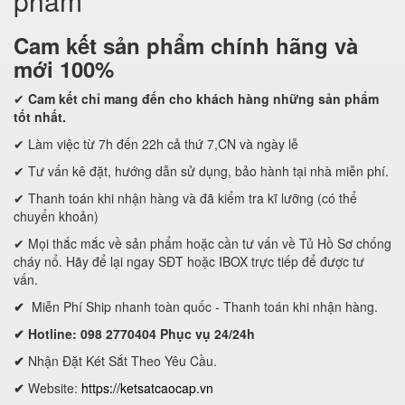
phẩm
Cam kết
sản phẩm chính hãng và
mới 100%
✔
Cam kết
chỉ mang đến cho khách hàng những sản phẩm
tốt nhất.
✔ Làm việc từ 7h đến 22h cả thứ 7,CN và ngày lễ
✔ Tư vấn kê đặt, hướng dẫn sử dụng, bảo hành tại nhà miễn phí.
✔ Thanh toán khi nhận hàng và đã kiểm tra kĩ lưỡng (có thể
chuyển khoản)
✔ Mọi thắc mắc về sản phẩm hoặc cần tư vấn về Tủ Hồ Sơ chống
cháy nổ. Hãy để lại ngay SĐT hoặc IBOX trực tiếp để được tư
vấn.
✔
Miễn Phí Ship nhanh toàn quốc - Thanh toán khi nhận hàng.
✔ Hotline: 098 2770404 Phục vụ 24/24h
✔
Nhận Đặt Két Sắt Theo Yêu Cầu.
✔
Website:
https://ketsatcaocap.vn