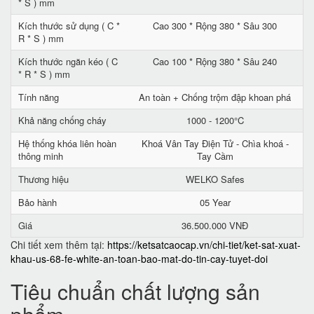
* S ) mm
Kích thước sử dụng ( C *
Cao 300 * Rộng 380 * Sâu 300
R * S ) mm
Kích thước ngăn kéo ( C
Cao 100 * Rộng 380 * Sâu 240
* R * S ) mm
Tính năng
An toàn + Chống trộm đập khoan phá
Khả năng chống cháy
1000 - 1200°C
Hệ thống khóa liên hoàn
Khoá Vân Tay Điện Tử - Chìa khoá -
thông minh
Tay Cầm
Thương hiệu
WELKO Safes
Bảo hành
05 Year
Giá
36.500.000 VNĐ
Chi tiết xem thêm tại:
https://ketsatcaocap.vn/chi-tiet/ket-sat-xuat-
khau-us-68-fe-white-an-toan-bao-mat-do-tin-cay-tuyet-doi
Tiêu chuẩn chất lượng sản