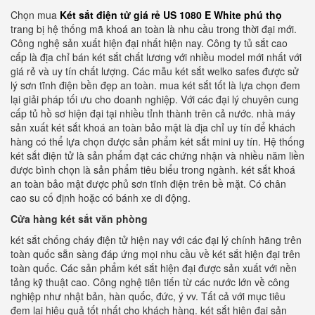
Chọn mua
Két sắt điện tử giá rẻ US 1080 E White phú thọ
trang bị hệ thống mã khoá an toàn là nhu cầu trong thời đại mới.
Công nghệ sản xuất hiện đại nhất hiện nay. Công ty tủ sắt cao
cấp là địa chỉ bán két sắt chất lương với nhiều model mới nhất với
giá rẻ và uy tín chất lượng. Các mẫu két sắt welko safes được sử
lý sơn tĩnh điện bền đẹp an toàn. mua két sắt tốt là lựa chọn đem
lại giải pháp tối ưu cho doanh nghiệp. Với các đại lý chuyên cung
cấp tủ hồ sơ hiện đại tại nhiều tỉnh thành trên cả nước. nhà máy
sản xuất két sắt khoá an toàn bảo mật là địa chỉ uy tín để khách
hàng có thể lựa chọn được sản phẩm két sắt mini uy tín. Hệ thống
két sắt điện tử là sản phẩm đạt các chứng nhận và nhiều năm liền
được bình chọn là sản phẩm tiêu biểu trong ngành. két sắt khoá
an toàn bảo mật được phủ sơn tĩnh điện trên bề mặt. Có chân
cao su cố định hoặc có bánh xe di động.
Cửa hàng két sắt văn phòng
két sắt chống cháy điện tử hiện nay với các đại lý chính hãng trên
toàn quốc sẵn sàng đáp ứng mọi nhu cầu về két sắt hiện đại trên
toàn quốc. Các sản phẩm két sắt hiện đại được sản xuất với nền
tảng kỹ thuật cao. Công nghệ tiên tiến từ các nước lớn về công
nghiệp như nhật bản, hàn quốc, đức, ý vv. Tất cả với mục tiêu
đem lại hiệu quả tốt nhất cho khách hàng. két sắt hiện đại sản