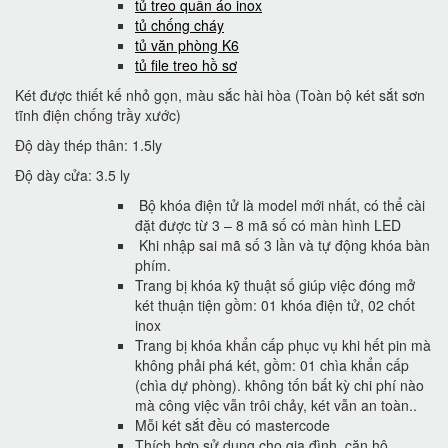
tủ treo quần áo inox
tủ chống cháy
tủ văn phòng K6
tủ file treo hồ sơ
Két được thiết kế nhỏ gọn, màu sắc hài hòa (Toàn bộ két sắt sơn
tĩnh điện chống trầy xước)
Độ dày thép thân: 1.5ly
Độ dày cửa: 3.5 ly
Bộ khóa điện tử là model mới nhất, có thể cài
đặt được từ 3 – 8 mã số có màn hình LED
Khi nhập sai mã số 3 lần và tự động khóa bàn
phím.
Trang bị khóa kỹ thuật số giúp việc đóng mở
két thuận tiện gồm: 01 khóa điện tử, 02 chốt
inox
Trang bị khóa khẩn cấp phục vụ khi hết pin mà
không phải phá két, gồm: 01 chìa khẩn cấp
(chìa dự phòng). không tốn bất kỳ chi phí nào
mà công việc vẫn trôi chảy, két vẫn an toàn..
Mỗi két sắt đều có mastercode
Thích hợp sử dụng cho gia đình, căn hộ,