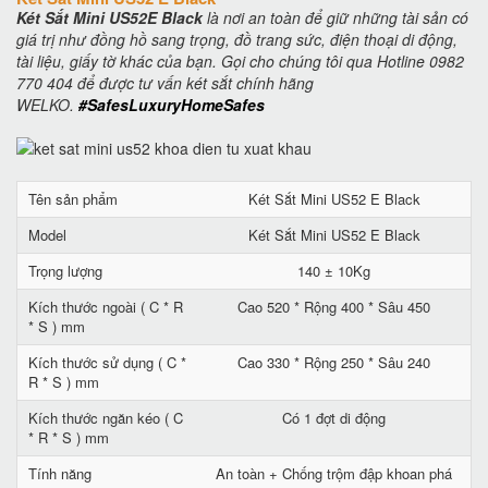
Két Sắt Mini US52E Black
là nơi an toàn để giữ những tài sản có
giá trị như đồng hồ sang trọng, đồ trang sức, điện thoại di động,
tài liệu, giấy tờ khác của bạn. Gọi cho chúng tôi qua Hotline 0982
770 404 để được tư vấn két sắt chính hãng
WELKO.
#SafesLuxuryHomeSafes
Tên sản phẩm
Két Sắt Mini US52 E Black
Model
Két Sắt Mini US52 E Black
Trọng lượng
140 ± 10Kg
Kích thước ngoài ( C * R
Cao 520 * Rộng 400 * Sâu 450
* S ) mm
Kích thước sử dụng ( C *
Cao 330 * Rộng 250 * Sâu 240
R * S ) mm
Kích thước ngăn kéo ( C
Có 1 đợt di động
* R * S ) mm
Tính năng
An toàn + Chống trộm đập khoan phá