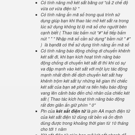
Có tính năng mở két sắt bằng cơ "cả 2 chế độ
vừa cơ vừa điện tử "
Có tính năng ẩn mã số trong quá trình sử
dụng giúp bạn khi thao tác mở két sắt ra trong
lúc sử dụng không bị lộ mã số cho người bên
cạnh biết ( Thao tác bấm nút "#" kế tiếp bấm
nút " * " Nhập mã số cần sử dụng" bầm nút " #"
) là bạnđã có thể sử dụng tính năng ẩn mã số
Có tính năng báo động chống di chuyển khênh
két sắt đi, khi bạn kích hoạt tính năng báo
động chống di chuyển két sắt đi thì khi có sự
va đập mạnh vào két sắt với một lực tác động
mạnh nhất định để dịch chuyển két sắt hay
khênh trộm két sắt tự những kẻ gian thì chiếc
két sắt của bạn sẽ phát ra tiến hiệu báo động
vang lên cảnh báo đến chủ nhân của chiếc két
sắt ( Thao tác kích hoạt tính năng báo động
rất đơn giản ấn giữ phím " 0"
Pin của
két sắt điện tử
là pin AA mạch điện tử
của két sắt điện tử dùng rất bền và ổn định
dùng được trong khoảng thời gian từ 10 tháng
cho tới 1 năm