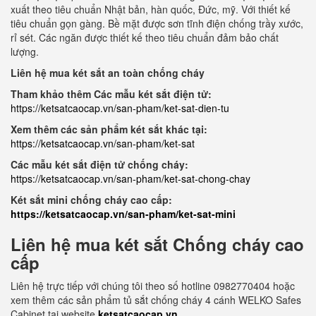
xuất theo tiêu chuẩn Nhật bản, hàn quốc, Đức, mỹ. Với thiết kế
tiêu chuẩn gọn gàng. Bề mặt được sơn tĩnh điện chống trầy xước,
rỉ sét. Các ngăn được thiết kế theo tiêu chuẩn đảm bảo chất
lượng.
Liên hệ mua két sắt an toàn chống cháy
Tham khảo thêm Các mẫu két sắt điện tử:
https://ketsatcaocap.vn/san-pham/ket-sat-dien-tu
Xem thêm các sản phẩm két sắt khác tại:
https://ketsatcaocap.vn/san-pham/ket-sat
Các mẫu két sắt điện tử chống cháy:
https://ketsatcaocap.vn/san-pham/ket-sat-chong-chay
Két sắt mini chống cháy cao cấp:
https://ketsatcaocap.vn/san-pham/ket-sat-mini
Liên hệ mua két sắt Chống cháy cao
cấp
Liên hệ trực tiếp với chúng tôi theo số hotline 0982770404 hoặc
xem thêm các sản phẩm tủ sắt chống cháy 4 cánh WELKO Safes
Cabinet tại website
ketsatcaocap.vn