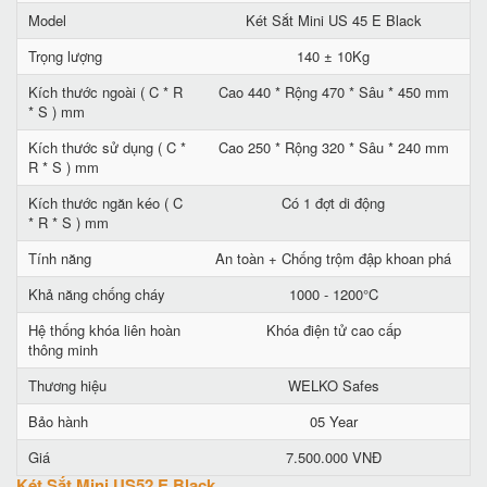
Model
Két Sắt Mini US 45 E Black
Trọng lượng
140 ± 10Kg
Kích thước ngoài ( C * R
Cao 440 * Rộng 470 * Sâu * 450 mm
* S ) mm
Kích thước sử dụng ( C *
Cao 250 * Rộng 320 * Sâu * 240 mm
R * S ) mm
Kích thước ngăn kéo ( C
Có 1 đợt di động
* R * S ) mm
Tính năng
An toàn + Chống trộm đập khoan phá
Khả năng chống cháy
1000 - 1200°C
Hệ thống khóa liên hoàn
Khóa điện tử cao cấp
thông minh
Thương hiệu
WELKO Safes
Bảo hành
05 Year
Giá
7.500.000 VNĐ
Két Sắt Mini US52 E Black