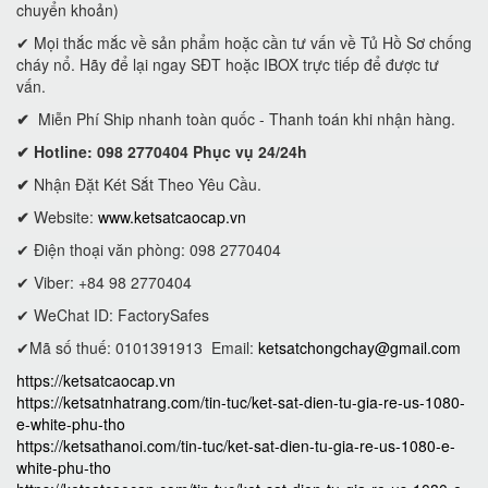
chuyển khoản)
✔ Mọi thắc mắc về sản phẩm hoặc cần tư vấn về Tủ Hồ Sơ chống
cháy nổ. Hãy để lại ngay SĐT hoặc IBOX trực tiếp để được tư
vấn.
✔
Miễn Phí Ship nhanh toàn quốc - Thanh toán khi nhận hàng.
✔ Hotline: 098 2770404 Phục vụ 24/24h
✔
Nhận Đặt Két Sắt Theo Yêu Cầu.
✔
Website:
www.ketsatcaocap.vn
✔ Điện thoại văn phòng: 098 2770404
✔ Viber: +84 98 2770404
✔ WeChat ID: FactorySafes
✔Mã số thuế: 0101391913
Email:
ketsatchongchay@gmail.com
https://ketsatcaocap.vn
https://ketsatnhatrang.com/tin-tuc/ket-sat-dien-tu-gia-re-us-1080-
e-white-phu-tho
https://ketsathanoi.com/tin-tuc/ket-sat-dien-tu-gia-re-us-1080-e-
white-phu-tho