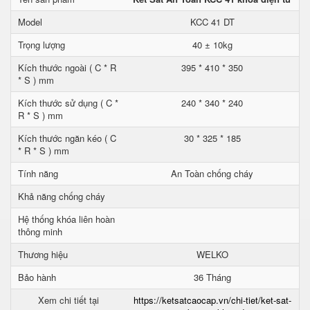
Model
KCC 41 DT
Trọng lượng
40 ± 10kg
Kích thước ngoài ( C * R
395 * 410 * 350
* S ) mm
Kích thước sử dụng ( C *
240 * 340 * 240
R * S ) mm
Kích thước ngăn kéo ( C
30 * 325 * 185
* R * S ) mm
Tính năng
An Toàn chống cháy
Khả năng chống cháy
Hệ thống khóa liên hoàn
thông minh
Thương hiệu
WELKO
Bảo hành
36 Tháng
Xem chi tiết tại
https://ketsatcaocap.vn/chi-tiet/ket-sat-