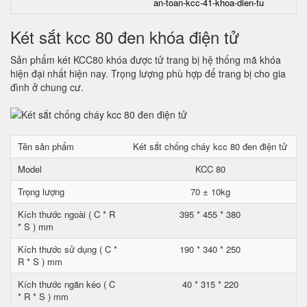
an-toan-kcc-41-khoa-dien-tu
Két sắt kcc 80 đen khóa điện tử
Sản phẩm két KCC80 khóa được tử trang bị hệ thống mã khóa
hiện đại nhất hiện nay. Trọng lượng phù hợp để trang bị cho gia
đình ở chung cư.
Tên sản phẩm
Két sắt chống cháy kcc 80 đen điện tử
Model
KCC 80
Trọng lượng
70 ± 10kg
Kích thước ngoài ( C * R
395 * 455 * 380
* S ) mm
Kích thước sử dụng ( C *
190 * 340 * 250
R * S ) mm
Kích thước ngăn kéo ( C
40 * 315 * 220
* R * S ) mm