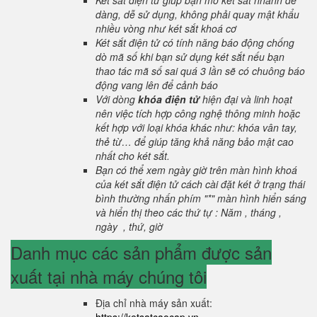
Két sắt điện tử giúp bạn mở két sắt nhanh dễ
dàng, dễ sử dụng, không phải quay mật khẩu
nhiều vòng như két sắt khoá cơ
Két sắt điện tử có tính năng báo động chống
dò mã số khi bạn sử dụng két sắt nếu bạn
thao tác mã số sai quá 3 lần sẽ có chuông báo
động vang lên để cảnh báo
Với dòng
khóa điện tử
hiện đại và linh hoạt
nên việc tích hợp công nghệ thông minh hoặc
kết hợp với loại khóa khác như: khóa vân tay,
thẻ từ… để giúp tăng khả năng bảo mật cao
nhất cho két sắt.
Bạn có thể xem ngày giờ trên màn hình khoá
của két sắt điện tử cách cài đặt két ở trạng thái
bình thường nhấn phím "*" màn hình hiển sáng
và hiển thị theo các thứ tự : Năm , tháng ,
ngày , thứ, giờ
Danh mục các sản phẩm được sản
xuất tại nhà máy chúng tôi
Địa chỉ nhà máy sản xuất: