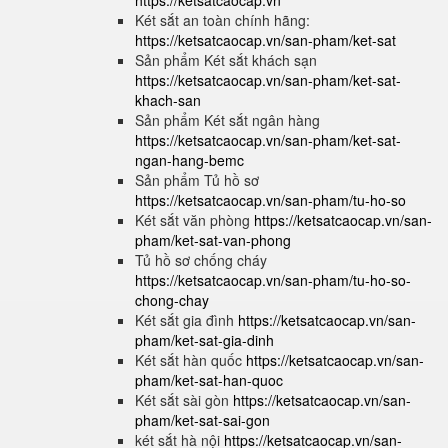
https://ketsatcaocap.vn
Két sắt an toàn chính hãng:
https://ketsatcaocap.vn/san-pham/ket-sat
Sản phẩm Két sắt khách sạn
https://ketsatcaocap.vn/san-pham/ket-sat-
khach-san
Sản phẩm Két sắt ngân hàng
https://ketsatcaocap.vn/san-pham/ket-sat-
ngan-hang-bemc
Sản phẩm Tủ hồ sơ
https://ketsatcaocap.vn/san-pham/tu-ho-so
Két sắt văn phòng
https://ketsatcaocap.vn/san-
pham/ket-sat-van-phong
Tủ hồ sơ chống cháy
https://ketsatcaocap.vn/san-pham/tu-ho-so-
chong-chay
Két sắt gia đình
https://ketsatcaocap.vn/san-
pham/ket-sat-gia-dinh
Két sắt hàn quốc
https://ketsatcaocap.vn/san-
pham/ket-sat-han-quoc
Két sắt sài gòn
https://ketsatcaocap.vn/san-
pham/ket-sat-sai-gon
két sắt hà nội
https://ketsatcaocap.vn/san-