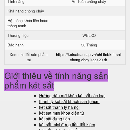
Tính năng
An Toàn chống cháy
Khả năng chống cháy
Hệ thống khóa liên hoàn
thông minh
Thương hiệu
WELKO
Bảo hành
36 Tháng
Xem chi tiết sản phẩm
https://ketsatcaocap.vn/chi-tiet/ket-sat-
tại
chong-chay-kcc120-dt
Giới thiệu về tính năng sản
phẩm két sắt
Hướng dẫn mở khóa két sắt các loại
thanh lý két sắt khách sạn tphcm
két sắt thanh lý hà nội
két sắt mini khóa điện tử
két sắt đựng tiền
két sắt mini đựng tiền tiết kiệm