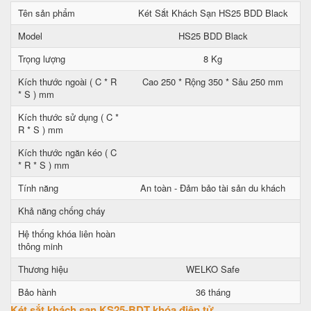
Tên sản phẩm
Két Sắt Khách Sạn HS25 BDD Black
Model
HS25 BDD Black
Trọng lượng
8 Kg
Kích thước ngoài ( C * R
Cao 250 * Rộng 350 * Sâu 250 mm
* S ) mm
Kích thước sử dụng ( C *
R * S ) mm
Kích thước ngăn kéo ( C
* R * S ) mm
Tính năng
An toàn - Đảm bảo tài sản du khách
Khả năng chống cháy
Hệ thống khóa liên hoàn
thông minh
Thương hiệu
WELKO Safe
Bảo hành
36 tháng
Két sắt khách sạn KS25-BDT khóa điện tử