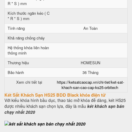
R * S ) mm
Kích thước ngăn kéo ( C
* R * S ) mm
Tính năng
An Toàn
Khả năng chống cháy
Hệ thống khóa liên hoàn
thông minh
Thương hiệu
HOMESUN
Bảo hành
36 Tháng
Xem chi tiết tại
https://ketsatcaocap.vn/chi-tiet/ket-sat-
khach-san-cao-cap-ks25-orbitech
Két Sắt Khách Sạn HS25 BDD Black khóa điện tử
Với kiểu khóa hình bầu dục, thao tác mở khóa đễ dàng, két HS25
được nhiều khách sạn chọn lựa, đây là mẫu
két khách sạn bán
chạy nhất 2020