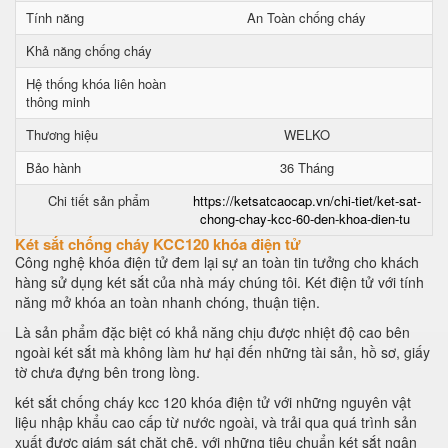
Tính năng
An Toàn chống cháy
Khả năng chống cháy
Hệ thống khóa liên hoàn
thông minh
Thương hiệu
WELKO
Bảo hành
36 Tháng
Chi tiết sản phẩm
https://ketsatcaocap.vn/chi-tiet/ket-sat-
chong-chay-kcc-60-den-khoa-dien-tu
Két sắt chống cháy KCC120 khóa điện tử
Công nghệ khóa điện tử đem lại sự an toàn tin tưởng cho khách
hàng sử dụng két sắt của nhà máy chúng tôi. Két điện tử với tính
năng mở khóa an toàn nhanh chóng, thuận tiện.
Là sản phẩm đặc biệt có khả năng chịu được nhiệt độ cao bên
ngoài két sắt mà không làm hư hại đến những tài sản, hồ sơ, giấy
tờ chưa đựng bên trong lòng.
két sắt chống cháy kcc 120 khóa điện tử với những nguyên vật
liệu nhập khẩu cao cấp từ nước ngoài, và trải qua quá trình sản
xuất được giám sát chặt chẽ, với những tiêu chuẩn két sắt ngân