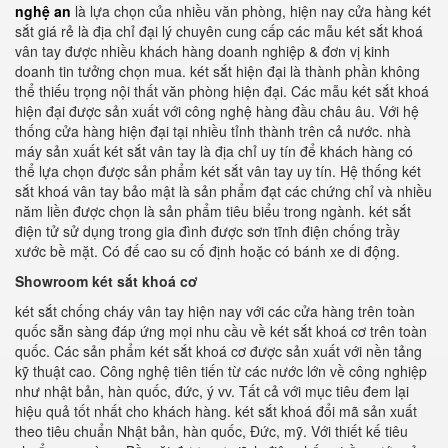
nghệ an
là lựa chọn của nhiều văn phòng, hiện nay cửa hàng két
sắt giá rẻ là địa chỉ đại lý chuyên cung cấp các mẫu két sắt khoá
vân tay được nhiều khách hàng doanh nghiệp & đơn vị kinh
doanh tin tưởng chọn mua. két sắt hiện đại là thành phần không
thể thiếu trọng nội thất văn phòng hiện đại. Các mẫu két sắt khoá
hiện đại được sản xuất với công nghệ hàng đầu châu âu. Với hệ
thống cửa hàng hiện đại tại nhiều tỉnh thành trên cả nước. nhà
máy sản xuất két sắt vân tay là địa chỉ uy tín để khách hàng có
thể lựa chọn được sản phẩm két sắt vân tay uy tín. Hệ thống két
sắt khoá vân tay bảo mật là sản phẩm đạt các chứng chỉ và nhiều
năm liền được chọn là sản phẩm tiêu biểu trong ngành. két sắt
điện tử sử dụng trong gia đình được sơn tĩnh điện chống trầy
xước bề mặt. Có đế cao su cố định hoặc có bánh xe di động.
Showroom két sắt khoá cơ
két sắt chống cháy vân tay hiện nay với các cửa hàng trên toàn
quốc sẵn sàng đáp ứng mọi nhu cầu về két sắt khoá cơ trên toàn
quốc. Các sản phẩm két sắt khoá cơ được sản xuất với nền tảng
kỹ thuật cao. Công nghệ tiên tiến từ các nước lớn về công nghiệp
như nhật bản, hàn quốc, đức, ý vv. Tất cả với mục tiêu đem lại
hiệu quả tốt nhất cho khách hàng. két sắt khoá đổi mã sản xuất
theo tiêu chuẩn Nhật bản, hàn quốc, Đức, mỹ. Với thiết kế tiêu