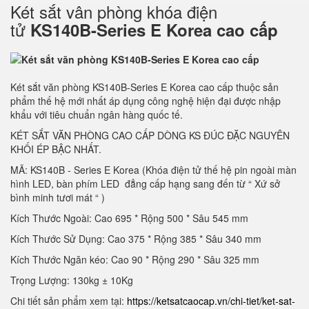
Két sắt vân phòng khóa điện
tử
KS140B-Series E Korea cao cấp
Két sắt văn phòng KS140B-Series E Korea cao cấp thuộc sản
phẩm thế hệ mới nhất áp dụng công nghệ hiện đại được nhập
khẩu với tiêu chuẩn ngân hàng quốc tế.
KÉT SẮT VĂN PHÒNG CAO CẤP DÒNG KS ĐÚC ĐẶC NGUYÊN
KHỐI ÉP BẬC NHẤT.
MÃ: KS140B - Series E Korea (Khóa điện tử thế hệ pin ngoài màn
hình LED, bàn phím LED đẳng cấp hạng sang đến từ “ Xứ sở
bình minh tươi mát “ )
Kích Thước Ngoài: Cao 695 * Rộng 500 * Sâu 545 mm
Kích Thước Sử Dụng: Cao 375 * Rộng 385 * Sâu 340 mm
Kích Thước Ngăn kéo: Cao 90 * Rộng 290 * Sâu 325 mm
Trọng Lượng: 130kg ± 10Kg
Chi tiết sản phẩm xem tại:
https://ketsatcaocap.vn/chi-tiet/ket-sat-