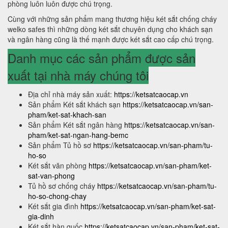
phòng luôn luôn được chú trọng.
Cùng với những sản phẩm mang thương hiệu két sắt chống cháy
welko safes thì những dòng két sắt chuyên dụng cho khách sạn
và ngân hàng cũng là thế mạnh được két sắt cao cấp chú trọng.
Danh mục các sản phẩm được sản
xuất tại nhà máy chúng tôi
Địa chỉ nhà máy sản xuất:
https://ketsatcaocap.vn
Sản phẩm Két sắt khách sạn
https://ketsatcaocap.vn/san-
pham/ket-sat-khach-san
Sản phẩm Két sắt ngân hàng
https://ketsatcaocap.vn/san-
pham/ket-sat-ngan-hang-bemc
Sản phẩm Tủ hồ sơ
https://ketsatcaocap.vn/san-pham/tu-
ho-so
Két sắt văn phòng
https://ketsatcaocap.vn/san-pham/ket-
sat-van-phong
Tủ hồ sơ chống cháy
https://ketsatcaocap.vn/san-pham/tu-
ho-so-chong-chay
Két sắt gia đình
https://ketsatcaocap.vn/san-pham/ket-sat-
gia-dinh
Két sắt hàn quốc
https://ketsatcaocap.vn/san-pham/ket-sat-