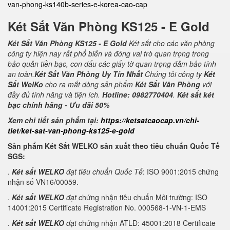
van-phong-ks140b-series-e-korea-cao-cap
Két Sắt Văn Phòng KS125 - E Gold
Két Sắt Văn Phòng KS125 - E Gold
Két sắt cho các văn phòng
công ty hiện nay rất phổ biến và đóng vai trò quan trọng trong
bảo quản tiền bạc, con dấu các giấy tờ quan trọng đảm bảo tính
an toàn.
Két Sắt Văn Phòng Uy Tín Nhất
Chúng tôi công ty
Két
Sắt WelKo
cho ra mắt dòng sản phẩm
Két Sắt Văn Phòng
với
đầy đủ tính năng và tiện ích.
Hotline: 0982770404
.
Két sắt két
bạc chính hãng - Ưu đãi 50%
Xem chi tiết sản phẩm tại:
https://ketsatcaocap.vn/chi-
tiet/ket-sat-van-phong-ks125-e-gold
Sản phẩm Két Sắt WELKO sản xuất theo tiêu chuẩn Quốc Tế
SGS:
.
Két sắt WELKO
đạt tiêu chuẩn Quốc Tế
: ISO 9001:2015 chứng
nhận số VN16/00059.
.
Két sắt WELKO
đạt c
hứng nhận tiêu chuẩn Môi trường: ISO
14001:2015 Certificate Registration No. 000568-1-VN-1-EMS
.
Két sắt WELKO
đạt
chứng nhận ATLĐ: 45001:2018 Certificate