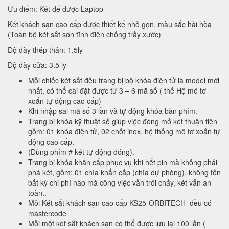
Ưu điểm: Két để được Laptop
Két khách sạn cao cấp được thiết kế nhỏ gọn, màu sắc hài hòa
(Toàn bộ két sắt sơn tĩnh điện chống trầy xước)
Độ dày thép thân: 1.5ly
Độ dày cửa: 3.5 ly
Mỗi chiếc két sắt đều trang bị bộ khóa điện tử là model mới
nhất, có thể cài đặt được từ 3 – 6 mã số ( thế Hệ mô tơ
xoắn tự động cao cấp)
Khi nhập sai mã số 3 lần và tự động khóa bàn phím.
Trang bị khóa kỹ thuật số giúp việc đóng mở két thuận tiện
gồm: 01 khóa điện tử, 02 chốt inox, hệ thống mô tơ xoắn tự
động cao cấp.
(Dùng phím # két tự động đóng).
Trang bị khóa khẩn cấp phục vụ khi hết pin mà không phải
phá két, gồm: 01 chìa khẩn cấp (chìa dự phòng). không tốn
bất kỳ chi phí nào mà công việc vẫn trôi chảy, két vẫn an
toàn..
Mỗi Két sắt khách sạn cao cấp KS25-ORBITECH đều có
mastercode
Mỗi một két sắt khách sạn có thể được lưu lại 100 lần (