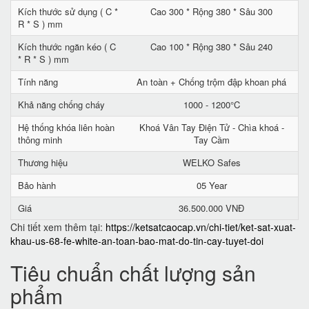
Kích thước sử dụng ( C *
Cao 300 * Rộng 380 * Sâu 300
R * S ) mm
Kích thước ngăn kéo ( C
Cao 100 * Rộng 380 * Sâu 240
* R * S ) mm
Tính năng
An toàn + Chống trộm đập khoan phá
Khả năng chống cháy
1000 - 1200°C
Hệ thống khóa liên hoàn
Khoá Vân Tay Điện Tử - Chìa khoá -
thông minh
Tay Cầm
Thương hiệu
WELKO Safes
Bảo hành
05 Year
Giá
36.500.000 VNĐ
Chi tiết xem thêm tại:
https://ketsatcaocap.vn/chi-tiet/ket-sat-xuat-
khau-us-68-fe-white-an-toan-bao-mat-do-tin-cay-tuyet-doi
Tiêu chuẩn chất lượng sản
phẩm