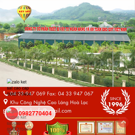
0982770404
back