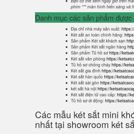
Bạn có thể xem ngày giờ trên màn
phím "*" màn hình hiển sáng và hi
Danh mục các sản phẩm được s
Địa chỉ nhà máy sản xuất:
https:
Két sắt an toàn chính hãng:
http
Sản phẩm Két sắt khách sạn
htt
Sản phẩm Két sắt ngân hàng
htt
Sản phẩm Tủ hồ sơ
https://kets
Két sắt văn phòng
https://ketsa
Tủ hồ sơ chống cháy
https://ket
Két sắt gia đình
https://ketsatca
Két sắt hàn quốc
https://ketsatc
Két sắt sài gòn
https://ketsatcao
két sắt hà nội
https://ketsatcaoc
Két sắt điện tử cao cấp:
https://
Tủ hồ sơ di động:
https://ketsat
Các mẫu két sắt mini kh
nhất tại showroom két s