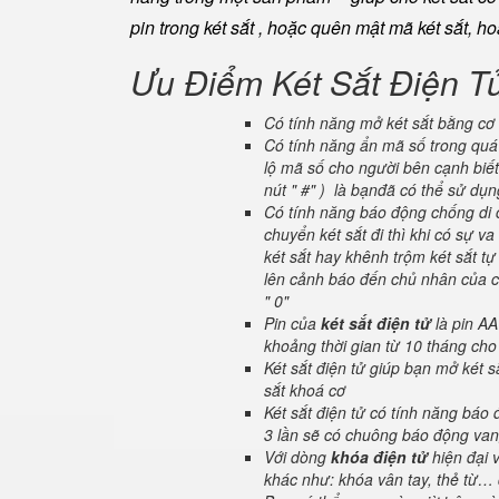
pin trong két sắt , hoặc quên mật mã két sắt, h
Ưu Điểm Két Sắt Điện T
Có tính năng mở két sắt bằng cơ 
Có tính năng ẩn mã số trong quá 
lộ mã số cho người bên cạnh biết
nút " #" ) là bạnđã có thể sử dụ
Có tính năng báo động chống di c
chuyển két sắt đi thì khi có sự 
két sắt hay khênh trộm két sắt tự
lên cảnh báo đến chủ nhân của ch
" 0"
Pin của
két sắt điện tử
là pin AA
khoảng thời gian từ 10 tháng cho
Két sắt điện tử giúp bạn mở két
sắt khoá cơ
Két sắt điện tử có tính năng báo
3 lần sẽ có chuông báo động van
Với dòng
khóa điện tử
hiện đại 
khác như: khóa vân tay, thẻ từ… 