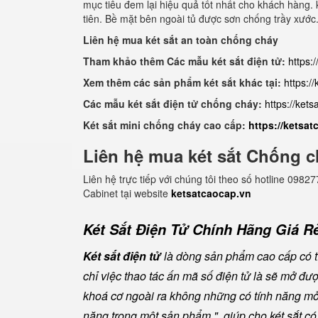
mục tiêu đem lại hiệu quả tốt nhất cho khách hàng. k
tiên. Bề mặt bên ngoài tủ được sơn chống trầy xước.
Liên hệ mua két sắt an toàn chống cháy
Tham khảo thêm Các mẫu két sắt điện tử:
https:
Xem thêm các sản phẩm két sắt khác tại:
https:/
Các mẫu két sắt điện tử chống cháy:
https://ket
Két sắt mini chống cháy cao cấp:
https://ketsa
Liên hệ mua két sắt Chống c
Liên hệ trực tiếp với chúng tôi theo số hotline 0
Cabinet tại website
ketsatcaocap.vn
Két Sắt Điện Tử Chính Hãng Giá Rẻ
Két sắt điện tử
là dòng sản phẩm cao cấp có tí
chỉ việc thao tác ấn mã số điện tử là sẽ mở đ
khoá cơ ngoài ra không những có tính năng mở 
năng trong một sản phẩm " giúp cho két sắt có đ