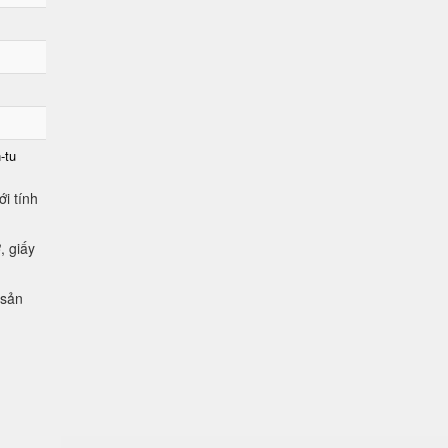
-tu
i tính
, giấy
 sản