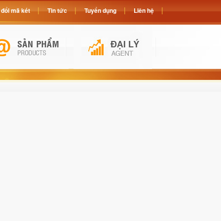
đổi mã két
Tin tức
Tuyển dụng
Liên hệ