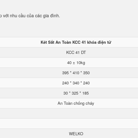
p với nhu cầu của các gia đình.
Két Sắt An Toàn KCC 41 khóa điện tử
KCC 41 DT
40 ± 10kg
395 * 410 * 350
240 * 340 * 240
30 * 325 * 185
An Toàn chống cháy
WELKO