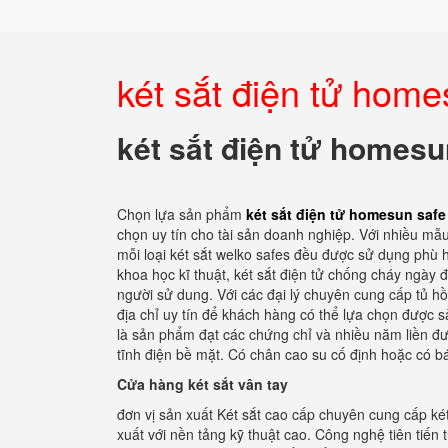
két sắt điện tử hom
két sắt điện tử homes
Chọn lựa sản phẩm
két sắt điện tử homesun saf
chọn uy tín cho tài sản doanh nghiệp. Với nhiều mẫu t
mỗi loại két sắt welko safes đều được sử dụng phù 
khoa học kĩ thuật, két sắt điện tử chống cháy ngày
người sử dung. Với các đại lý chuyên cung cấp tủ hồ 
địa chỉ uy tín để khách hàng có thể lựa chọn được s
là sản phẩm đạt các chứng chỉ và nhiều năm liền đư
tĩnh điện bề mặt. Có chân cao su cố định hoặc có b
Cửa hàng két sắt vân tay
đơn vị sản xuất Két sắt cao cấp chuyên cung cấp két
xuất với nền tảng kỹ thuật cao. Công nghệ tiên tiến