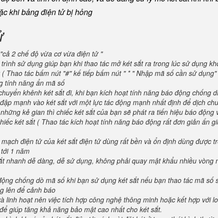
oặc khi bảng điện tử bị hỏng
ử
"cả 2 chế độ vừa cơ vừa điện tử "
trình sử dụng giúp bạn khi thao tác mở két sắt ra trong lúc sử dụng kh
 ( Thao tác bấm nút "#" kế tiếp bấm nút " * " Nhập mã số cần sử dụng
ng tính năng ẩn mã số
huyển khênh két sắt đi, khi bạn kích hoạt tính năng báo động chống d
va đập mạnh vào két sắt với một lực tác động mạnh nhất định để dịch ch
 những kẻ gian thì chiếc két sắt của bạn sẽ phát ra tiến hiệu báo động
iếc két sắt ( Thao tác kích hoạt tính năng báo động rất đơn giản ấn g
 mạch điện tử của két sắt điện tử dùng rất bền và ổn định dùng được t
 tới 1 năm
 sắt nhanh dễ dàng, dễ sử dụng, không phải quay mật khẩu nhiều vòng 
 động chống dò mã số khi bạn sử dụng két sắt nếu bạn thao tác mã số 
g lên để cảnh báo
và linh hoạt nên việc tích hợp công nghệ thông minh hoặc kết hợp với l
để giúp tăng khả năng bảo mật cao nhất cho két sắt.