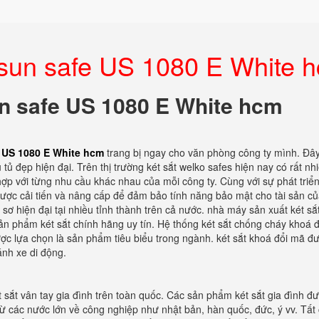
esun safe US 1080 E White 
un safe US 1080 E White hcm
e US 1080 E White hcm
trang bị ngay cho văn phòng công ty mình. Đây
ủ đẹp hiện đại. Trên thị trường két sắt welko safes hiện nay có rất nhi
hợp với từng nhu cầu khác nhau của mỗi công ty. Cùng với sự phát triể
 được cải tiến và nâng cấp để đảm bảo tính năng bảo mật cho tài sản c
sơ hiện đại tại nhiều tỉnh thành trên cả nước. nhà máy sản xuất két sắt 
ản phẩm két sắt chính hãng uy tín. Hệ thống két sắt chống cháy khoá đ
ợc lựa chọn là sản phẩm tiêu biểu trong ngành. két sắt khoá đổi mã đ
ánh xe di động.
 sắt vân tay gia đình trên toàn quốc. Các sản phẩm két sắt gia đình đ
 từ các nước lớn về công nghiệp như nhật bản, hàn quốc, đức, ý vv. Tất 