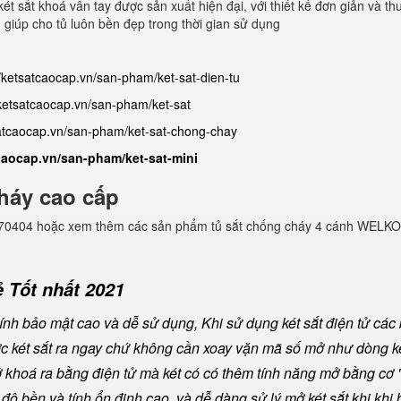
ét sắt khoá vân tay được sản xuất hiện đại, với thiết kế đơn giản và th
 giúp cho tủ luôn bền đẹp trong thời gian sử dụng
//ketsatcaocap.vn/san-pham/ket-sat-dien-tu
/ketsatcaocap.vn/san-pham/ket-sat
satcaocap.vn/san-pham/ket-sat-chong-chay
tcaocap.vn/san-pham/ket-sat-mini
háy cao cấp
982770404 hoặc xem thêm các sản phẩm tủ sắt chống cháy 4 cánh WELKO
 Tốt nhất 2021
nh bảo mật cao và dễ sử dụng, Khi sử dụng két sắt điện tử các
ược két sắt ra ngay chứ không cần xoay vặn mã số mở như dòng ké
khoá ra bằng điện tử mà két có có thêm tính năng mở bằng cơ "
ộ bền và tính ổn định cao, và dễ dàng sử lý mở két sắt khi khi b