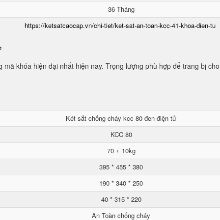
36 Tháng
https://ketsatcaocap.vn/chi-tiet/ket-sat-an-toan-kcc-41-khoa-dien-tu
ử
mã khóa hiện đại nhất hiện nay. Trọng lượng phù hợp để trang bị cho
Két sắt chống cháy kcc 80 đen điện tử
KCC 80
70 ± 10kg
395 * 455 * 380
190 * 340 * 250
40 * 315 * 220
An Toàn chống cháy