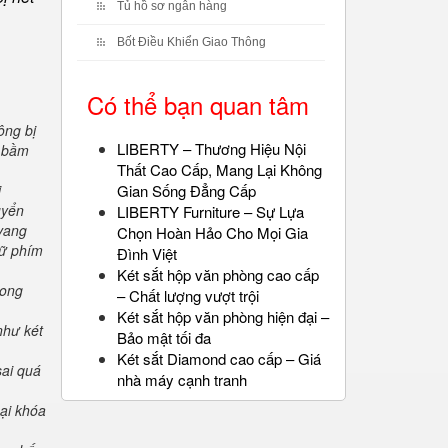
Tủ hồ sơ ngân hàng
Bốt Điều Khiển Giao Thông
Có thể bạn quan tâm
ông bị
LIBERTY – Thương Hiệu Nội
" bầm
Thất Cao Cấp, Mang Lại Không
i
Gian Sống Đẳng Cấp
uyển
LIBERTY Furniture – Sự Lựa
 vang
Chọn Hoàn Hảo Cho Mọi Gia
iữ phím
Đình Việt
Két sắt hộp văn phòng cao cấp
rong
– Chất lượng vượt trội
Két sắt hộp văn phòng hiện đại –
như két
Bảo mật tối đa
Két sắt Diamond cao cấp – Giá
sai quá
nhà máy cạnh tranh
oại khóa