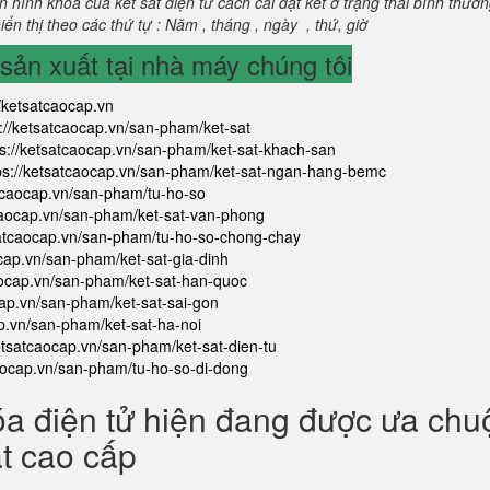
 hình khoá của két sắt điện tử cách cài đặt két ở trạng thái bình thườ
ển thị theo các thứ tự : Năm , tháng , ngày , thứ, giờ
ản xuất tại nhà máy chúng tôi
//ketsatcaocap.vn
s://ketsatcaocap.vn/san-pham/ket-sat
ps://ketsatcaocap.vn/san-pham/ket-sat-khach-san
ps://ketsatcaocap.vn/san-pham/ket-sat-ngan-hang-bemc
atcaocap.vn/san-pham/tu-ho-so
tcaocap.vn/san-pham/ket-sat-van-phong
satcaocap.vn/san-pham/tu-ho-so-chong-chay
ocap.vn/san-pham/ket-sat-gia-dinh
aocap.vn/san-pham/ket-sat-han-quoc
cap.vn/san-pham/ket-sat-sai-gon
ap.vn/san-pham/ket-sat-ha-noi
ketsatcaocap.vn/san-pham/ket-sat-dien-tu
caocap.vn/san-pham/tu-ho-so-di-dong
óa điện tử hiện đang được ưa ch
ắt cao cấp