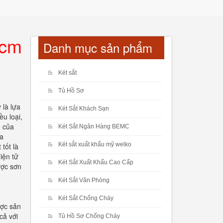
hcm
Danh mục sản phẩm
Két sắt
Tủ Hồ Sơ
 là lựa
Két Sắt Khách Sạn
ều loại,
n của
Két Sắt Ngân Hàng BEMC
ủa
Két sắt xuất khẩu mỹ welko
tốt là
iện tử
Két Sắt Xuất Khẩu Cao Cấp
ược sơn
Két Sắt Văn Phòng
Két Sắt Chống Cháy
ược sản
cả với
Tủ Hồ Sơ Chống Cháy