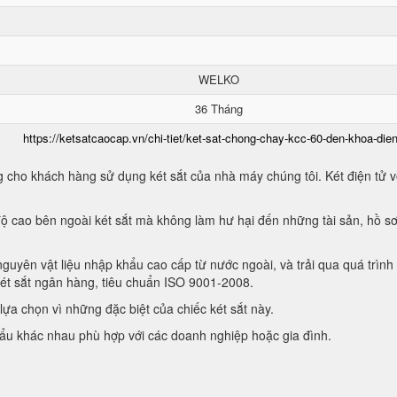
WELKO
36 Tháng
https://ketsatcaocap.vn/chi-tiet/ket-sat-chong-chay-kcc-60-den-khoa-dien
 cho khách hàng sử dụng két sắt của nhà máy chúng tôi. Két điện tử vớ
ộ cao bên ngoài két sắt mà không làm hư hại đến những tài sản, hồ sơ
guyên vật liệu nhập khẩu cao cấp từ nước ngoài, và trải qua quá trình
két sắt ngân hàng, tiêu chuẩn ISO 9001-2008.
ựa chọn vì những đặc biệt của chiếc két sắt này.
hẩu khác nhau phù hợp với các doanh nghiệp hoặc gia đình.