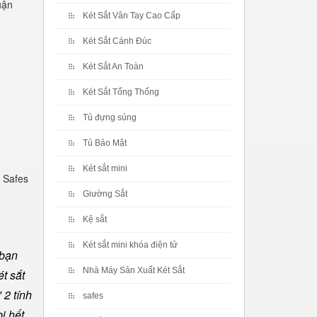
uận
Két Sắt Vân Tay Cao Cấp
Két Sắt Cánh Đúc
Két Sắt An Toàn
Két Sắt Tổng Thống
Tủ đựng súng
Tủ Bảo Mật
Két sắt mini
 Safes
Giường Sắt
Kệ sắt
Két sắt mini khóa điện tử
 bạn
Nhà Máy Sản Xuất Két Sắt
t sắt
 2 tính
safes
ị hết