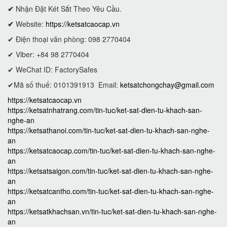
✔
Nhận Đặt Két Sắt Theo Yêu Cầu.
✔
Website:
https://ketsatcaocap.vn
✔ Điện thoại văn phòng: 098 2770404
✔ Viber: +84 98 2770404
✔ WeChat ID: FactorySafes
✔Mã số thuế: 0101391913
Email:
ketsatchongchay@gmail.com
https://ketsatcaocap.vn
https://ketsatnhatrang.com/tin-tuc/ket-sat-dien-tu-khach-san-
nghe-an
https://ketsathanoi.com/tin-tuc/ket-sat-dien-tu-khach-san-nghe-
an
https://ketsatcaocap.com/tin-tuc/ket-sat-dien-tu-khach-san-nghe-
an
https://ketsatsaigon.com/tin-tuc/ket-sat-dien-tu-khach-san-nghe-
an
https://ketsatcantho.com/tin-tuc/ket-sat-dien-tu-khach-san-nghe-
an
https://ketsatkhachsan.vn/tin-tuc/ket-sat-dien-tu-khach-san-nghe-
an