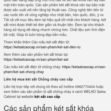
mật trên toàn quốc. Các sản phẩm két sắt khoá vân tay bảo mật
được sản xuất với nền tảng kỹ thuật cao. Công nghệ tiên tiến từ
các nước lớn về công nghiệp như nhật bản, hàn quốc, đức, ý vv.
Tất cả với mục tiêu đem lại hiệu quả tốt nhất cho khách hàng. két
sắt mini được thiết kế đơn giản và thuận tiện. Đem lại cho khách
hàng sử dụng dễ dàng nhanh chóng hơn. Chất liệu sơn tĩnh điện
bề mặt. Giúp tủ luôn bóng đẹp bền mầu.
Tham khảo thêm Các mẫu két sắt điện tử:
https://ketsatcaocap.vn/san-pham/ket-sat-dien-tu
Xem thêm các sản phẩm két sắt khác tại:
https://ketsatcaocap.vn/san-pham/ket-sat
Các mẫu két sắt điện tử chống cháy:
https://ketsatcaocap.vn/san-
pham/ket-sat-chong-chay
Liên hệ mua két sắt Chống cháy cao cấp
Liên hệ trực tiếp với chúng tôi theo số hotline 0982770404 hoặc
xem thêm các sản phẩm tủ sắt chống cháy 4 cánh WELKO Safes
Cabinet tại website
két sắt cao cấp
Các sản phẩm két sắt khóa