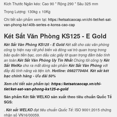
Kích Thước Ngăn kéo: Cao 90 * Rộng 290 * Sâu 325 mm
Trọng Lượng: 130kg ± 10Kg
Chi tiết sản phẩm xem tại:
https://ketsatcaocap.vn/chi-tiet/ket-sat-
van-phong-ks140b-series-e-korea-cao-cap
Két Sắt Văn Phòng KS125 - E Gold
Két Sắt Văn Phòng KS125 - E Gold
Két sắt cho các văn phòng
công ty hiện nay rất phổ biến và đóng vai trò quan trọng trong
bảo quản tiền bạc, con dấu các giấy tờ quan trọng đảm bảo tính
an toàn.
Két Sắt Văn Phòng Uy Tín Nhất
Chúng tôi công ty
Két
Sắt WelKo
cho ra mắt dòng sản phẩm
Két Sắt Văn Phòng
với
đầy đủ tính năng và tiện ích.
Hotline: 0982770404
.
Két sắt két
bạc chính hãng - Ưu đãi 50%
Xem chi tiết sản phẩm tại:
https://ketsatcaocap.vn/chi-
tiet/ket-sat-van-phong-ks125-e-gold
Sản phẩm Két Sắt WELKO sản xuất theo tiêu chuẩn Quốc Tế
SGS:
.
Két sắt WELKO
đạt tiêu chuẩn Quốc Tế
: ISO 9001:2015 chứng
nhận số VN16/00059.