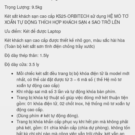
Trọng Lượng: 9.5kg
Két sắt khách sạn cao cấp KS25-ORBITECH sử dụng HỆ MÔ TƠ
XOẮN TỰ ĐỘNG THÍCH HỢP KHÁCH SẠN 4 SAO TRỞ LÊN
Ưu điểm: Két để được Laptop
Két khách sạn cao cấp được thiết kế nhỏ gọn, màu sắc hài hòa
(Toàn bộ két sắt sơn tĩnh điện chống trầy xước)
Độ dày thép thân: 1.5ly
Độ dày cửa: 3.5 ly
Mỗi chiếc két sắt đều trang bị bộ khóa điện tử là model mới
nhất, có thể cài đặt được từ 3 – 6 mã số ( thế Hệ mô tơ
xoắn tự động cao cấp)
Khi nhập sai mã số 3 lần và tự động khóa bàn phím.
Trang bị khóa kỹ thuật số giúp việc đóng mở két thuận tiện
gồm: 01 khóa điện tử, 02 chốt inox, hệ thống mô tơ xoắn tự
động cao cấp.
(Dùng phím # két tự động đóng).
Trang bị khóa khẩn cấp phục vụ khi hết pin mà không phải
phá két, gồm: 01 chìa khẩn cấp (chìa dự phòng). không tốn
bất kỳ chi phí nào mà công việc vẫn trôi chảy, két vẫn an