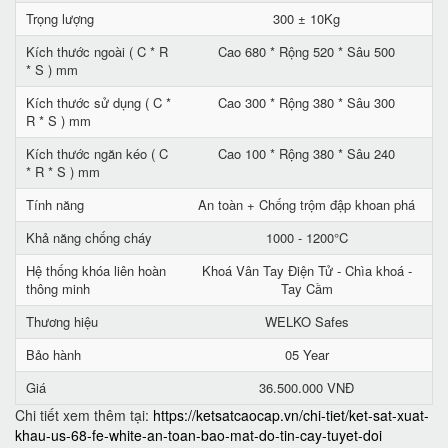
Trọng lượng
300 ± 10Kg
Kích thước ngoài ( C * R
Cao 680 * Rộng 520 * Sâu 500
* S ) mm
Kích thước sử dụng ( C *
Cao 300 * Rộng 380 * Sâu 300
R * S ) mm
Kích thước ngăn kéo ( C
Cao 100 * Rộng 380 * Sâu 240
* R * S ) mm
Tính năng
An toàn + Chống trộm đập khoan phá
Khả năng chống cháy
1000 - 1200°C
Hệ thống khóa liên hoàn
Khoá Vân Tay Điện Tử - Chìa khoá -
thông minh
Tay Cầm
Thương hiệu
WELKO Safes
Bảo hành
05 Year
Giá
36.500.000 VNĐ
Chi tiết xem thêm tại:
https://ketsatcaocap.vn/chi-tiet/ket-sat-xuat-
khau-us-68-fe-white-an-toan-bao-mat-do-tin-cay-tuyet-doi