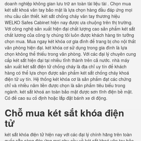
doanh nghiệp không gian lưu trữ an toàn tài liệu tài . Chọn mua
két sắt khoá vân tay bảo mật là lựa chọn hàng đầu đáp ứng mọi
nhu cầu cần thiết. két sắt chống cháy vân tay thương hiệu
WELKO Safes Cabinet hiện nay được ưa chuộng trên thị trường.
Với công nghệ sản xuất hiện đại chất lượng cao sản phẩm két sắt
chất lương của công ty chúng tôi luôn được khách hàng tin tưởng
chọn mua. Mua ngay két khóa cơ gia đình để trang bị cho nội thất
văn phòng hiện đại. két khóa cơ sử dụng trong gia đình là lựa
chọn không thể thiếu trong văn phòng. Với các đại lý chuyên cung
cấp két sắt hiện đại tại nhiều tỉnh thành trên cả nước. nhà máy
sản xuất két sắt điện tử chống cháy là địa chỉ uy tín để khách
hàng có thể lựa chọn được sản phẩm két sắt chống cháy khoá
điện tử uy tín. Hệ thống két khóa cơ là sản phẩm đạt các chứng
chỉ và nhiều năm liền được chọn là sản phẩm tiêu biểu trong
ngành. két sắt khoá an toàn bảo mật được sơn tĩnh điện bề mặt.
Có đế cao su cố định hoặc lắp đặt bánh xe di động.
Chỗ mua két sắt khóa điện
tử
két sắt khóa điện tử hiện nay với các đại lý chính hãng trên toàn
quốc sẵn sàng đáp ứng mọi nhu cầu về két sắt khoá vân tay bảo