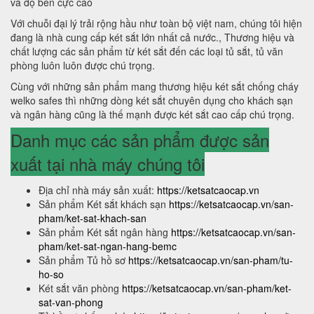
và độ bền cực cao
Với chuỗi đại lý trải rộng hầu như toàn bộ việt nam, chúng tôi hiện
đang là nhà cung cấp két sắt lớn nhất cả nước., Thương hiệu và
chất lượng các sản phẩm từ két sắt đến các loại tủ sắt, tủ văn
phòng luôn luôn được chú trọng.
Cùng với những sản phẩm mang thương hiệu két sắt chống cháy
welko safes thì những dòng két sắt chuyên dụng cho khách sạn
và ngân hàng cũng là thế mạnh được két sắt cao cấp chú trọng.
Danh mục các sản phẩm được sản
xuất tại nhà máy chúng tôi
Địa chỉ nhà máy sản xuất:
https://ketsatcaocap.vn
Sản phẩm Két sắt khách sạn
https://ketsatcaocap.vn/san-
pham/ket-sat-khach-san
Sản phẩm Két sắt ngân hàng
https://ketsatcaocap.vn/san-
pham/ket-sat-ngan-hang-bemc
Sản phẩm Tủ hồ sơ
https://ketsatcaocap.vn/san-pham/tu-
ho-so
Két sắt văn phòng
https://ketsatcaocap.vn/san-pham/ket-
sat-van-phong