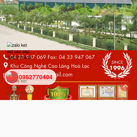
0982770404
back
to
top