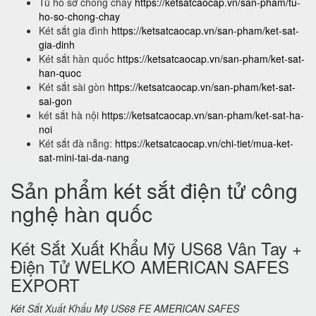
Tủ hồ sơ chống cháy
https://ketsatcaocap.vn/san-pham/tu-
ho-so-chong-chay
Két sắt gia đình
https://ketsatcaocap.vn/san-pham/ket-sat-
gia-dinh
Két sắt hàn quốc
https://ketsatcaocap.vn/san-pham/ket-sat-
han-quoc
Két sắt sài gòn
https://ketsatcaocap.vn/san-pham/ket-sat-
sai-gon
két sắt hà nội
https://ketsatcaocap.vn/san-pham/ket-sat-ha-
noi
Két sắt đà nẵng:
https://ketsatcaocap.vn/chi-tiet/mua-ket-
sat-mini-tai-da-nang
Sản phẩm két sắt điện tử công
nghệ hàn quốc
Két Sắt Xuất Khẩu Mỹ US68 Vân Tay +
Điện Tử WELKO AMERICAN SAFES
EXPORT
Két Sắt Xuất Khẩu Mỹ US68 FE AMERICAN SAFES