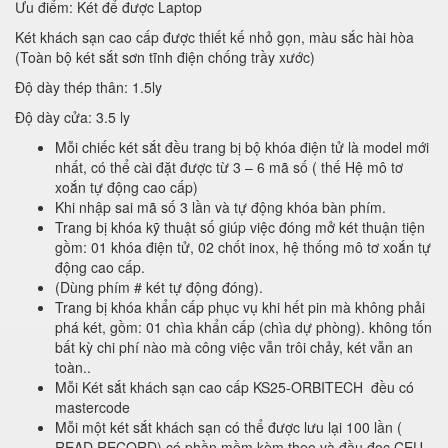
Ưu điểm: Két để được Laptop
Két khách sạn cao cấp được thiết kế nhỏ gọn, màu sắc hài hòa
(Toàn bộ két sắt sơn tĩnh điện chống trầy xước)
Độ dày thép thân: 1.5ly
Độ dày cửa: 3.5 ly
Mỗi chiếc két sắt đều trang bị bộ khóa điện tử là model mới
nhất, có thể cài đặt được từ 3 – 6 mã số ( thế Hệ mô tơ
xoắn tự động cao cấp)
Khi nhập sai mã số 3 lần và tự động khóa bàn phím.
Trang bị khóa kỹ thuật số giúp việc đóng mở két thuận tiện
gồm: 01 khóa điện tử, 02 chốt inox, hệ thống mô tơ xoắn tự
động cao cấp.
(Dùng phím # két tự động đóng).
Trang bị khóa khẩn cấp phục vụ khi hết pin mà không phải
phá két, gồm: 01 chìa khẩn cấp (chìa dự phòng). không tốn
bất kỳ chi phí nào mà công việc vẫn trôi chảy, két vẫn an
toàn..
Mỗi Két sắt khách sạn cao cấp KS25-ORBITECH đều có
mastercode
Mỗi một két sắt khách sạn có thể được lưu lại 100 lần (
READ RECORD) có phần mềm kèm theo và đầu đọc CEU