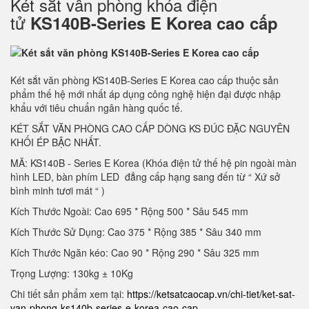
Két sắt vân phòng khóa điện
tử
KS140B-Series E Korea cao cấp
Két sắt văn phòng KS140B-Series E Korea cao cấp thuộc sản
phẩm thế hệ mới nhất áp dụng công nghệ hiện đại được nhập
khẩu với tiêu chuẩn ngân hàng quốc tế.
KÉT SẮT VĂN PHÒNG CAO CẤP DÒNG KS ĐÚC ĐẶC NGUYÊN
KHỐI ÉP BẬC NHẤT.
MÃ: KS140B - Series E Korea (Khóa điện tử thế hệ pin ngoài màn
hình LED, bàn phím LED đẳng cấp hạng sang đến từ “ Xứ sở
bình minh tươi mát “ )
Kích Thước Ngoài: Cao 695 * Rộng 500 * Sâu 545 mm
Kích Thước Sử Dụng: Cao 375 * Rộng 385 * Sâu 340 mm
Kích Thước Ngăn kéo: Cao 90 * Rộng 290 * Sâu 325 mm
Trọng Lượng: 130kg ± 10Kg
Chi tiết sản phẩm xem tại:
https://ketsatcaocap.vn/chi-tiet/ket-sat-
van-phong-ks140b-series-e-korea-cao-cap