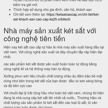
kiểm tra giờ mở.
Thích hợp sử dụng cho gia đình, căn hộ, khách sạn
Chi tiết xem thêm tại:
https://ketsatcaocap.vn/chi-tiet/ket-
sat-khach-san-cao-cap-ks25-orbitech
Nhà máy sản xuất két sắt với
công nghệ tiên tiến
Hiện nay két sắt cao cấp tự hào là nhà máy sản xuất hàng đầu tại
việt nam. Với công nghệ sản xuất và dây chuyền lắp ráp hiện đại
nhất.
các sản phẩm két sắt được sản xuất hoàn toàn tự động bằng
công nghệ AI và hệ thống máy hàn tự động.
Xưởng phun sơn tiêu chuẩn chất lượng châu âu đảm bảo bề mặt
cũng như bên trong két sắt của bạn được đầu tư sơn sáng bóng
và độ bền cực cao
Với chuỗi đại lý trải rộng hầu như toàn bộ việt nam, chúng tôi hiện
đang là nhà cung cấp két sắt lớn nhất cả nước., Thương hiệu và
chất lượng các sản phẩm từ két sắt đến các loại tủ sắt, tủ văn
phòng luôn luôn được chú trọng.