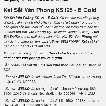
Két Sắt Văn Phòng KS125 - E Gold
Két Sắt Văn Phòng KS125 - E Gold
Két sắt cho các văn phòng
công ty hiện nay rất phổ biến và đóng vai trò quan trọng trong
bảo quản tiền bạc, con dấu các giấy tờ quan trọng đảm bảo tính
an toàn.
Két Sắt Văn Phòng Uy Tín Nhất
Chúng tôi công ty
Két
Sắt WelKo
cho ra mắt dòng sản phẩm
Két Sắt Văn Phòng
với
đầy đủ tính năng và tiện ích.
Hotline: 0982770404
.
Két sắt két
bạc chính hãng - Ưu đãi 50%
Xem chi tiết sản phẩm tại:
https://ketsatcaocap.vn/chi-
tiet/ket-sat-van-phong-ks125-e-gold
Sản phẩm Két Sắt WELKO sản xuất theo tiêu chuẩn Quốc Tế
SGS:
.
Két sắt WELKO
đạt tiêu chuẩn Quốc Tế
: ISO 9001:2015 chứng
nhận số VN16/00059.
.
Két sắt WELKO
đạt c
hứng nhận tiêu chuẩn Môi trường: ISO
14001:2015 Certificate Registration No. 000568-1-VN-1-EMS
.
Két sắt WELKO
đạt
chứng nhận ATLĐ: 45001:2018 Certificate
Registration No. 000568-5-VN-1-HS