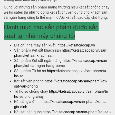
Cùng với những sản phẩm mang thương hiệu két sắt chống cháy
welko safes thì những dòng két sắt chuyên dụng cho khách sạn
và ngân hàng cũng là thế mạnh được két sắt cao cấp chú trọng.
Danh mục các sản phẩm được sản
xuất tại nhà máy chúng tôi
Địa chỉ nhà máy sản xuất:
https://ketsatcaocap.vn
Sản phẩm Két sắt khách sạn
https://ketsatcaocap.vn/san-
pham/ket-sat-khach-san
Sản phẩm Két sắt ngân hàng
https://ketsatcaocap.vn/san-
pham/ket-sat-ngan-hang-bemc
Sản phẩm Tủ hồ sơ
https://ketsatcaocap.vn/san-pham/tu-
ho-so
Két sắt văn phòng
https://ketsatcaocap.vn/san-pham/ket-
sat-van-phong
Tủ hồ sơ chống cháy
https://ketsatcaocap.vn/san-pham/tu-
ho-so-chong-chay
Két sắt gia đình
https://ketsatcaocap.vn/san-pham/ket-sat-
gia-dinh
Két sắt hàn quốc
https://ketsatcaocap.vn/san-pham/ket-sat-