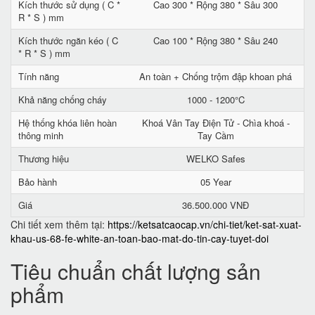
Kích thước sử dụng ( C *
Cao 300 * Rộng 380 * Sâu 300
R * S ) mm
Kích thước ngăn kéo ( C
Cao 100 * Rộng 380 * Sâu 240
* R * S ) mm
Tính năng
An toàn + Chống trộm đập khoan phá
Khả năng chống cháy
1000 - 1200°C
Hệ thống khóa liên hoàn
Khoá Vân Tay Điện Tử - Chìa khoá -
thông minh
Tay Cầm
Thương hiệu
WELKO Safes
Bảo hành
05 Year
Giá
36.500.000 VNĐ
Chi tiết xem thêm tại:
https://ketsatcaocap.vn/chi-tiet/ket-sat-xuat-
khau-us-68-fe-white-an-toan-bao-mat-do-tin-cay-tuyet-doi
Tiêu chuẩn chất lượng sản
phẩm