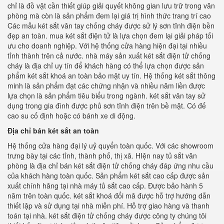
chỉ là đồ vật cần thiết giúp giải quyết không gian lưu trữ trong văn
phòng mà còn là sản phẩm đem lại giá trị hình thức trang trí cao
Các mẫu két sắt vân tay chống cháy được sử lý sơn tĩnh điện bền
đẹp an toàn. mua két sắt điện tử là lựa chọn đem lại giải pháp tối
ưu cho doanh nghiệp. Với hệ thống cửa hàng hiện đại tại nhiều
tỉnh thành trên cả nước. nhà máy sản xuất két sắt điện tử chống
cháy là địa chỉ uy tín để khách hàng có thể lựa chọn được sản
phẩm két sắt khoá an toàn bảo mật uy tín. Hệ thống két sắt thông
minh là sản phẩm đạt các chứng nhận và nhiều năm liền được
lựa chọn là sản phẩm tiêu biểu trong ngành. két sắt vân tay sử
dụng trong gia đình được phủ sơn tĩnh điện trên bề mặt. Có đế
cao su cố định hoặc có bánh xe di động.
Địa chỉ bán két sắt an toàn
Hệ thống cửa hàng đại lý uỷ quyển toàn quốc. Với các showroom
trưng bày tại các tỉnh, thành phố, thị xã. HIện nay tủ sắt văn
phòng là địa chỉ bán két sắt điện tử chống cháy đáp ứng nhu cầu
của khách hàng toàn quốc. Sản phẩm két sắt cao cấp được sản
xuất chính hãng tại nhà máy tủ sắt cao cấp. Được bảo hành 5
năm trên toàn quốc. két sắt khoá đổi mã được hỗ trợ hướng dẫn
thiết lập và sử dụng tại nhà miễn phí. Hỗ trợ giao hàng và thanh
toán tại nhà. két sắt điện tử chống cháy được công ty chúng tôi