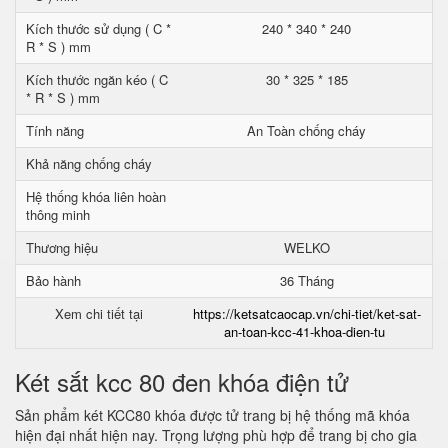
Kích thước sử dụng ( C *
240 * 340 * 240
R * S ) mm
Kích thước ngăn kéo ( C
30 * 325 * 185
* R * S ) mm
Tính năng
An Toàn chống cháy
Khả năng chống cháy
Hệ thống khóa liên hoàn
thông minh
Thương hiệu
WELKO
Bảo hành
36 Tháng
Xem chi tiết tại
https://ketsatcaocap.vn/chi-tiet/ket-sat-
an-toan-kcc-41-khoa-dien-tu
Két sắt kcc 80 đen khóa điện tử
Sản phẩm két KCC80 khóa được tử trang bị hệ thống mã khóa
hiện đại nhất hiện nay. Trọng lượng phù hợp để trang bị cho gia