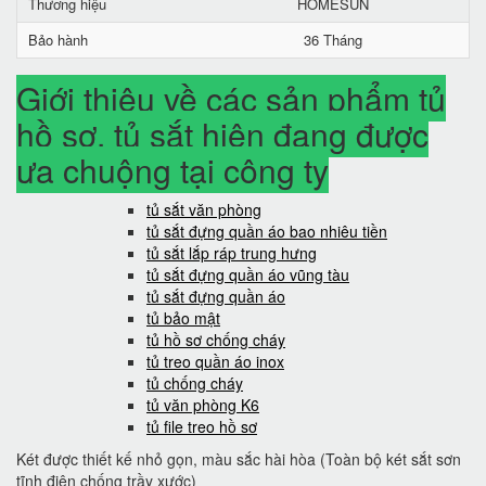
Thương hiệu
HOMESUN
Bảo hành
36 Tháng
Giới thiệu về các sản phẩm tủ
hồ sơ, tủ sắt hiện đang được
ưa chuộng tại công ty
tủ sắt văn phòng
tủ sắt đựng quần áo bao nhiêu tiền
tủ sắt lắp ráp trung hưng
tủ sắt đựng quần áo vũng tàu
tủ sắt đựng quần áo
tủ bảo mật
tủ hồ sơ chống cháy
tủ treo quần áo inox
tủ chống cháy
tủ văn phòng K6
tủ file treo hồ sơ
Két được thiết kế nhỏ gọn, màu sắc hài hòa (Toàn bộ két sắt sơn
tĩnh điện chống trầy xước)