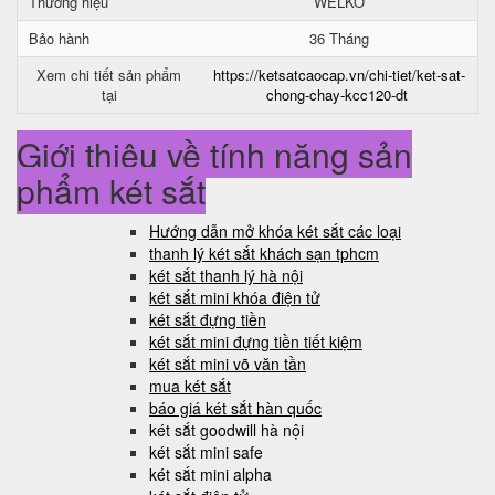
Thương hiệu
WELKO
Bảo hành
36 Tháng
Xem chi tiết sản phẩm
https://ketsatcaocap.vn/chi-tiet/ket-sat-
tại
chong-chay-kcc120-dt
Giới thiệu về tính năng sản
phẩm két sắt
Hướng dẫn mở khóa két sắt các loại
thanh lý két sắt khách sạn tphcm
két sắt thanh lý hà nội
két sắt mini khóa điện tử
két sắt đựng tiền
két sắt mini đựng tiền tiết kiệm
két sắt mini võ văn tần
mua két sắt
báo giá két sắt hàn quốc
két sắt goodwill hà nội
két sắt mini safe
két sắt mini alpha