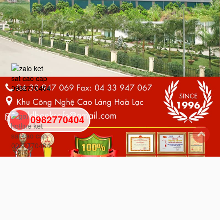
0982770404
back
to
top