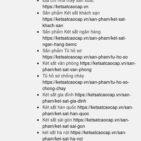
Địa chỉ nhà máy sản xuất:
https://ketsatcaocap.vn
Sản phẩm Két sắt khách sạn
https://ketsatcaocap.vn/san-pham/ket-sat-
khach-san
Sản phẩm Két sắt ngân hàng
https://ketsatcaocap.vn/san-pham/ket-sat-
ngan-hang-bemc
Sản phẩm Tủ hồ sơ
https://ketsatcaocap.vn/san-pham/tu-ho-so
Két sắt văn phòng
https://ketsatcaocap.vn/san-
pham/ket-sat-van-phong
Tủ hồ sơ chống cháy
https://ketsatcaocap.vn/san-pham/tu-ho-so-
chong-chay
Két sắt gia đình
https://ketsatcaocap.vn/san-
pham/ket-sat-gia-dinh
Két sắt hàn quốc
https://ketsatcaocap.vn/san-
pham/ket-sat-han-quoc
Két sắt sài gòn
https://ketsatcaocap.vn/san-
pham/ket-sat-sai-gon
két sắt hà nội
https://ketsatcaocap.vn/san-
pham/ket-sat-ha-noi