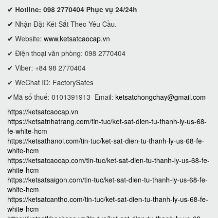
✔ Hotline: 098 2770404 Phục vụ 24/24h
✔
Nhận Đặt Két Sắt Theo Yêu Cầu.
✔
Website:
www.ketsatcaocap.vn
✔ Điện thoại văn phòng: 098 2770404
✔ Viber: +84 98 2770404
✔ WeChat ID: FactorySafes
✔Mã số thuế: 0101391913
Email:
ketsatchongchay@gmail.com
https://ketsatcaocap.vn
https://ketsatnhatrang.com/tin-tuc/ket-sat-dien-tu-thanh-ly-us-68-
fe-white-hcm
https://ketsathanoi.com/tin-tuc/ket-sat-dien-tu-thanh-ly-us-68-fe-
white-hcm
https://ketsatcaocap.com/tin-tuc/ket-sat-dien-tu-thanh-ly-us-68-fe-
white-hcm
https://ketsatsaigon.com/tin-tuc/ket-sat-dien-tu-thanh-ly-us-68-fe-
white-hcm
https://ketsatcantho.com/tin-tuc/ket-sat-dien-tu-thanh-ly-us-68-fe-
white-hcm