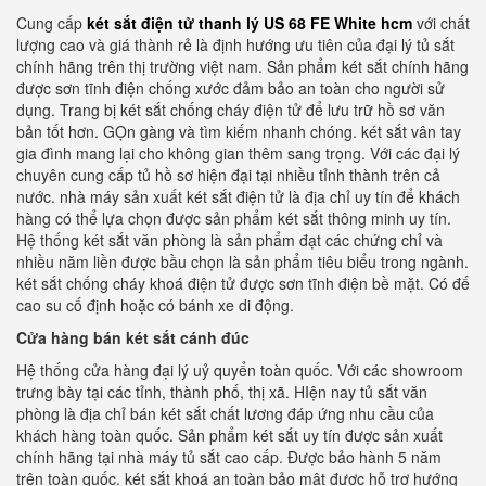
Cung cấp
két sắt điện tử thanh lý US 68 FE White hcm
với chất
lượng cao và giá thành rẻ là định hướng ưu tiên của đại lý tủ sắt
chính hãng trên thị trường việt nam. Sản phẩm két sắt chính hãng
được sơn tĩnh điện chống xước đảm bảo an toàn cho người sử
dụng. Trang bị két sắt chống cháy điện tử để lưu trữ hồ sơ văn
bản tốt hơn. GỌn gàng và tìm kiếm nhanh chóng. két sắt vân tay
gia đình mang lại cho không gian thêm sang trọng. Với các đại lý
chuyên cung cấp tủ hồ sơ hiện đại tại nhiều tỉnh thành trên cả
nước. nhà máy sản xuất két sắt điện tử là địa chỉ uy tín để khách
hàng có thể lựa chọn được sản phẩm két sắt thông minh uy tín.
Hệ thống két sắt văn phòng là sản phẩm đạt các chứng chỉ và
nhiều năm liền được bầu chọn là sản phẩm tiêu biểu trong ngành.
két sắt chống cháy khoá điện tử được sơn tĩnh điện bề mặt. Có đế
cao su cố định hoặc có bánh xe di động.
Cửa hàng bán két sắt cánh đúc
Hệ thống cửa hàng đại lý uỷ quyển toàn quốc. Với các showroom
trưng bày tại các tỉnh, thành phố, thị xã. HIện nay tủ sắt văn
phòng là địa chỉ bán két sắt chất lương đáp ứng nhu cầu của
khách hàng toàn quốc. Sản phẩm két sắt uy tín được sản xuất
chính hãng tại nhà máy tủ sắt cao cấp. Được bảo hành 5 năm
trên toàn quốc. két sắt khoá an toàn bảo mật được hỗ trợ hướng