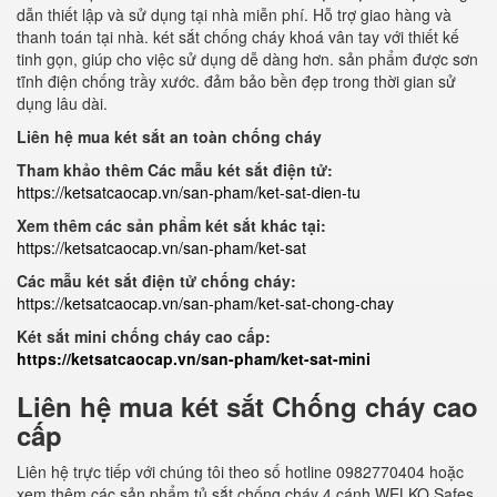
dẫn thiết lập và sử dụng tại nhà miễn phí. Hỗ trợ giao hàng và
thanh toán tại nhà. két sắt chống cháy khoá vân tay với thiết kế
tinh gọn, giúp cho việc sử dụng dễ dàng hơn. sản phẩm được sơn
tĩnh điện chống trầy xước. đảm bảo bền đẹp trong thời gian sử
dụng lâu dài.
Liên hệ mua két sắt an toàn chống cháy
Tham khảo thêm Các mẫu két sắt điện tử:
https://ketsatcaocap.vn/san-pham/ket-sat-dien-tu
Xem thêm các sản phẩm két sắt khác tại:
https://ketsatcaocap.vn/san-pham/ket-sat
Các mẫu két sắt điện tử chống cháy:
https://ketsatcaocap.vn/san-pham/ket-sat-chong-chay
Két sắt mini chống cháy cao cấp:
https://ketsatcaocap.vn/san-pham/ket-sat-mini
Liên hệ mua két sắt Chống cháy cao
cấp
Liên hệ trực tiếp với chúng tôi theo số hotline 0982770404 hoặc
xem thêm các sản phẩm tủ sắt chống cháy 4 cánh WELKO Safes