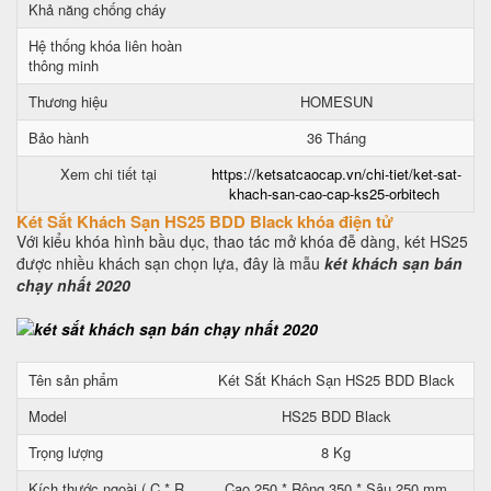
Khả năng chống cháy
Hệ thống khóa liên hoàn
thông minh
Thương hiệu
HOMESUN
Bảo hành
36 Tháng
Xem chi tiết tại
https://ketsatcaocap.vn/chi-tiet/ket-sat-
khach-san-cao-cap-ks25-orbitech
Két Sắt Khách Sạn HS25 BDD Black khóa điện tử
Với kiểu khóa hình bầu dục, thao tác mở khóa đễ dàng, két HS25
được nhiều khách sạn chọn lựa, đây là mẫu
két khách sạn bán
chạy nhất 2020
Tên sản phẩm
Két Sắt Khách Sạn HS25 BDD Black
Model
HS25 BDD Black
Trọng lượng
8 Kg
Kích thước ngoài ( C * R
Cao 250 * Rộng 350 * Sâu 250 mm