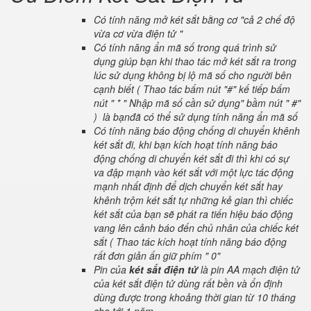
Có tính năng mở két sắt bằng cơ "cả 2 chế độ
vừa cơ vừa điện tử "
Có tính năng ẩn mã số trong quá trình sử
dụng giúp bạn khi thao tác mở két sắt ra trong
lúc sử dụng không bị lộ mã số cho người bên
cạnh biết ( Thao tác bấm nút "#" kế tiếp bấm
nút " * " Nhập mã số cần sử dụng" bầm nút " #"
) là bạnđã có thể sử dụng tính năng ẩn mã số
Có tính năng báo động chống di chuyển khênh
két sắt đi, khi bạn kích hoạt tính năng báo
động chống di chuyển két sắt đi thì khi có sự
va đập mạnh vào két sắt với một lực tác động
mạnh nhất định để dịch chuyển két sắt hay
khênh trộm két sắt tự những kẻ gian thì chiếc
két sắt của bạn sẽ phát ra tiến hiệu báo động
vang lên cảnh báo đến chủ nhân của chiếc két
sắt ( Thao tác kích hoạt tính năng báo động
rất đơn giản ấn giữ phím " 0"
Pin của
két sắt điện tử
là pin AA mạch điện tử
của két sắt điện tử dùng rất bền và ổn định
dùng được trong khoảng thời gian từ 10 tháng