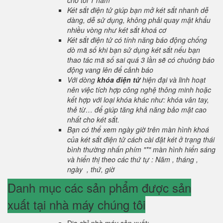
cho tới 1 năm
Két sắt điện tử giúp bạn mở két sắt nhanh dễ
dàng, dễ sử dụng, không phải quay mật khẩu
nhiều vòng như két sắt khoá cơ
Két sắt điện tử có tính năng báo động chống
dò mã số khi bạn sử dụng két sắt nếu bạn
thao tác mã số sai quá 3 lần sẽ có chuông báo
động vang lên để cảnh báo
Với dòng
khóa điện tử
hiện đại và linh hoạt
nên việc tích hợp công nghệ thông minh hoặc
kết hợp với loại khóa khác như: khóa vân tay,
thẻ từ… để giúp tăng khả năng bảo mật cao
nhất cho két sắt.
Bạn có thể xem ngày giờ trên màn hình khoá
của két sắt điện tử cách cài đặt két ở trạng thái
bình thường nhấn phím "*" màn hình hiển sáng
và hiển thị theo các thứ tự : Năm , tháng ,
ngày , thứ, giờ
Danh mục các sản phẩm được sản
xuất tại nhà máy chúng tôi