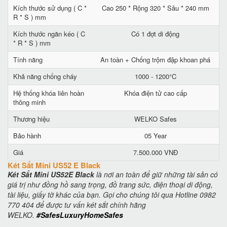
Kích thước sử dụng ( C *
Cao 250 * Rộng 320 * Sâu * 240 mm
R * S ) mm
Kích thước ngăn kéo ( C
Có 1 đợt di động
* R * S ) mm
Tính năng
An toàn + Chống trộm đập khoan phá
Khả năng chống cháy
1000 - 1200°C
Hệ thống khóa liên hoàn
Khóa điện tử cao cấp
thông minh
Thương hiệu
WELKO Safes
Bảo hành
05 Year
Giá
7.500.000 VNĐ
Két Sắt Mini US52 E Black
Két Sắt Mini US52E Black
là nơi an toàn để giữ những tài sản có
giá trị như đồng hồ sang trọng, đồ trang sức, điện thoại di động,
tài liệu, giấy tờ khác của bạn. Gọi cho chúng tôi qua Hotline 0982
770 404 để được tư vấn két sắt chính hãng
WELKO.
#SafesLuxuryHomeSafes