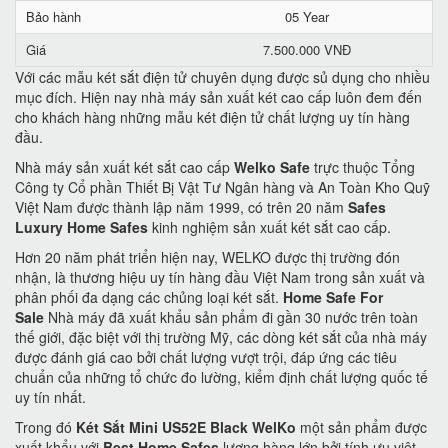
Bảo hành
05 Year
Giá
7.500.000 VNĐ
Với các mẫu két sắt điện tử chuyên dụng được sủ dụng cho nhiều
mục đích. Hiện nay nhà máy sản xuất két cao cấp luôn đem đến
cho khách hàng những mẫu két điện tử chất lượng uy tín hàng
đầu.
Nhà máy sản xuất két sắt cao cấp
Welko Safe
trực thuộc Tổng
Công ty Cổ phần Thiết Bị Vật Tư Ngân hàng và An Toàn Kho Quỹ
Việt Nam được thành lập năm 1999, có trên 20 năm
Safes
Luxury Home Safes
kinh nghiệm sản xuất két sắt cao cấp.
Hơn 20 năm phát triển hiện nay, WELKO được thị trường đón
nhận, là thương hiệu uy tín hàng đầu Việt Nam trong sản xuất và
phân phối đa dạng các chủng loại két sắt.
Home Safe For
Sale
Nhà máy đã xuất khẩu sản phẩm đi gần 30 nước trên toàn
thế giới, đặc biệt với thị trường Mỹ, các dòng két sắt của nhà máy
được đánh giá cao bởi chất lượng vượt trội, đáp ứng các tiêu
chuẩn của những tổ chức đo lường, kiểm định chất lượng quốc tế
uy tín nhất.
Trong đó
Két Sắt Mini US52E Black WelKo
một sản phẩm được
xuất khẩu với
Best Home Safes
lượng hàng lớn bởi tính ưu việt