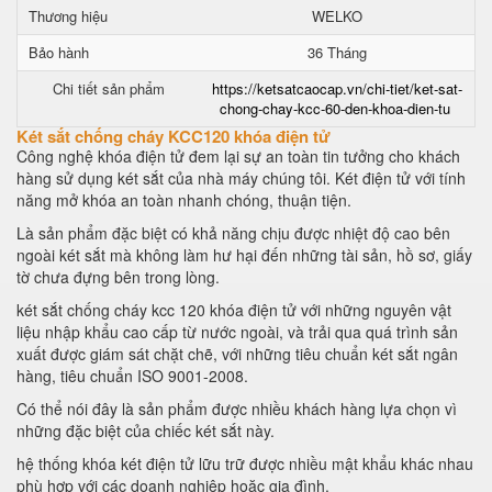
Thương hiệu
WELKO
Bảo hành
36 Tháng
Chi tiết sản phẩm
https://ketsatcaocap.vn/chi-tiet/ket-sat-
chong-chay-kcc-60-den-khoa-dien-tu
Két sắt chống cháy KCC120 khóa điện tử
Công nghệ khóa điện tử đem lại sự an toàn tin tưởng cho khách
hàng sử dụng két sắt của nhà máy chúng tôi. Két điện tử với tính
năng mở khóa an toàn nhanh chóng, thuận tiện.
Là sản phẩm đặc biệt có khả năng chịu được nhiệt độ cao bên
ngoài két sắt mà không làm hư hại đến những tài sản, hồ sơ, giấy
tờ chưa đựng bên trong lòng.
két sắt chống cháy kcc 120 khóa điện tử với những nguyên vật
liệu nhập khẩu cao cấp từ nước ngoài, và trải qua quá trình sản
xuất được giám sát chặt chẽ, với những tiêu chuẩn két sắt ngân
hàng, tiêu chuẩn ISO 9001-2008.
Có thể nói đây là sản phẩm được nhiều khách hàng lựa chọn vì
những đặc biệt của chiếc két sắt này.
hệ thống khóa két điện tử lữu trữ được nhiều mật khẩu khác nhau
phù hợp với các doanh nghiệp hoặc gia đình.