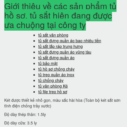
Giới thiệu về các sản phẩm tủ
hồ sơ, tủ sắt hiện đang được
ưa chuộng tại công ty
tủ sắt văn phòng
tủ sắt đựng quần áo bao nhiêu tiền
tủ sắt lắp ráp trung hưng
tủ sắt đựng quần áo vũng tàu
tủ sắt đựng quần áo
tủ bảo mật
tủ hồ sơ chống cháy
tủ treo quần áo inox
tủ chống cháy
tủ văn phòng K6
tủ file treo hồ sơ
Két được thiết kế nhỏ gọn, màu sắc hài hòa (Toàn bộ két sắt sơn
tĩnh điện chống trầy xước)
Độ dày thép thân: 1.5ly
Độ dày cửa: 3.5 ly