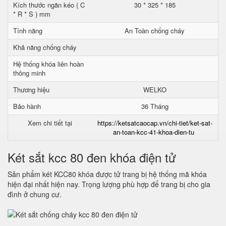
Kích thước ngăn kéo ( C
30 * 325 * 185
* R * S ) mm
Tính năng
An Toàn chống cháy
Khả năng chống cháy
Hệ thống khóa liên hoàn
thông minh
Thương hiệu
WELKO
Bảo hành
36 Tháng
Xem chi tiết tại
https://ketsatcaocap.vn/chi-tiet/ket-sat-
an-toan-kcc-41-khoa-dien-tu
Két sắt kcc 80 đen khóa điện tử
Sản phẩm két KCC80 khóa được tử trang bị hệ thống mã khóa
hiện đại nhất hiện nay. Trọng lượng phù hợp để trang bị cho gia
đình ở chung cư.