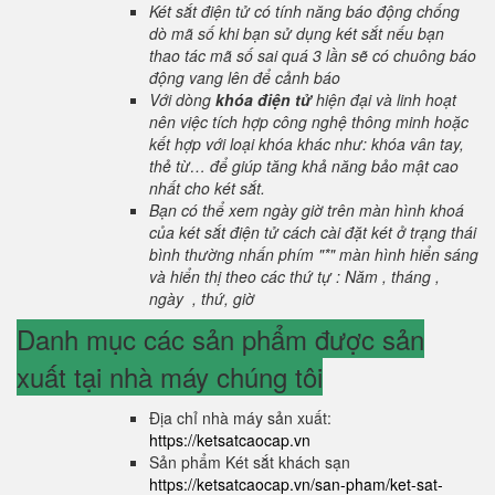
Két sắt điện tử có tính năng báo động chống
dò mã số khi bạn sử dụng két sắt nếu bạn
thao tác mã số sai quá 3 lần sẽ có chuông báo
động vang lên để cảnh báo
Với dòng
khóa điện tử
hiện đại và linh hoạt
nên việc tích hợp công nghệ thông minh hoặc
kết hợp với loại khóa khác như: khóa vân tay,
thẻ từ… để giúp tăng khả năng bảo mật cao
nhất cho két sắt.
Bạn có thể xem ngày giờ trên màn hình khoá
của két sắt điện tử cách cài đặt két ở trạng thái
bình thường nhấn phím "*" màn hình hiển sáng
và hiển thị theo các thứ tự : Năm , tháng ,
ngày , thứ, giờ
Danh mục các sản phẩm được sản
xuất tại nhà máy chúng tôi
Địa chỉ nhà máy sản xuất:
https://ketsatcaocap.vn
Sản phẩm Két sắt khách sạn
https://ketsatcaocap.vn/san-pham/ket-sat-