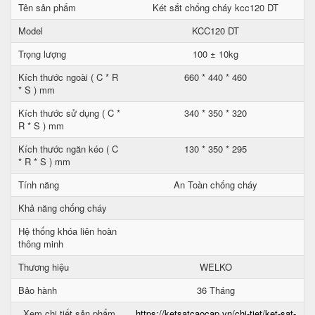
Tên sản phẩm
Két sắt chống cháy kcc120 DT
Model
KCC120 DT
Trọng lượng
100 ± 10kg
Kích thước ngoài ( C * R
660 * 440 * 460
* S ) mm
Kích thước sử dụng ( C *
340 * 350 * 320
R * S ) mm
Kích thước ngăn kéo ( C
130 * 350 * 295
* R * S ) mm
Tính năng
An Toàn chống cháy
Khả năng chống cháy
Hệ thống khóa liên hoàn
thông minh
Thương hiệu
WELKO
Bảo hành
36 Tháng
Xem chi tiết sản phẩm
https://ketsatcaocap.vn/chi-tiet/ket-sat-