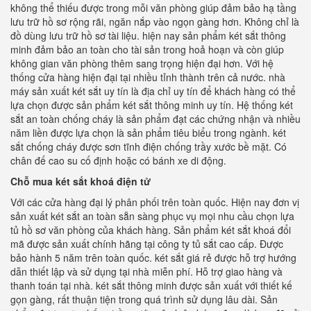
không thể thiếu được trong mỗi văn phòng giúp đảm bảo hạ tầng
lưu trữ hồ sơ rộng rãi, ngăn nắp vào ngọn gàng hơn. Không chỉ là
đồ dùng lưu trữ hồ sơ tài liệu. hiện nay sản phẩm két sắt thông
minh đảm bảo an toàn cho tài sản trong hoả hoạn và còn giúp
không gian văn phòng thêm sang trọng hiện đại hơn. Với hệ
thống cửa hàng hiện đại tại nhiều tỉnh thành trên cả nước. nhà
máy sản xuất két sắt uy tín là địa chỉ uy tín để khách hàng có thể
lựa chọn được sản phẩm két sắt thông minh uy tín. Hệ thống két
sắt an toàn chống cháy là sản phẩm đạt các chứng nhận và nhiều
năm liền được lựa chọn là sản phẩm tiêu biểu trong ngành. két
sắt chống cháy được sơn tĩnh điện chống trầy xước bề mặt. Có
chân đế cao su cố định hoặc có bánh xe di động.
Chỗ mua két sắt khoá điện tử
Với các cửa hàng đại lý phân phối trên toàn quốc. Hiện nay đơn vị
sản xuất két sắt an toàn sẵn sàng phục vụ mọi nhu cầu chọn lựa
tủ hồ sơ văn phòng của khách hàng. Sản phẩm két sắt khoá đổi
mã được sản xuất chính hãng tại công ty tủ sắt cao cấp. Được
bảo hành 5 năm trên toàn quốc. két sắt giá rẻ được hỗ trợ hướng
dẫn thiết lập và sử dụng tại nhà miễn phí. Hỗ trợ giao hàng và
thanh toán tại nhà. két sắt thông minh được sản xuất với thiết kế
gọn gàng, rất thuận tiện trong quá trình sử dụng lâu dài. Sản