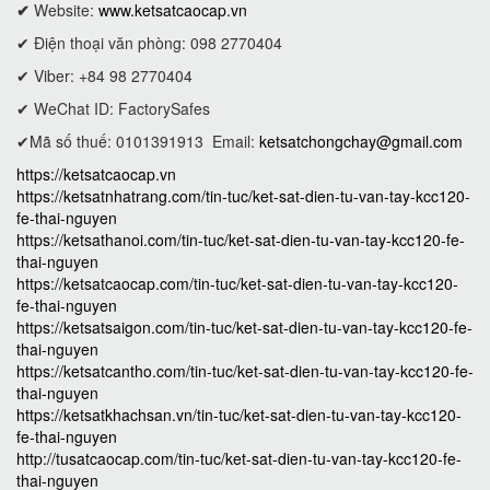
✔
Website:
www.ketsatcaocap.vn
✔ Điện thoại văn phòng: 098 2770404
✔ Viber: +84 98 2770404
✔ WeChat ID: FactorySafes
✔Mã số thuế: 0101391913
Email:
ketsatchongchay@gmail.com
https://ketsatcaocap.vn
https://ketsatnhatrang.com/tin-tuc/ket-sat-dien-tu-van-tay-kcc120-
fe-thai-nguyen
https://ketsathanoi.com/tin-tuc/ket-sat-dien-tu-van-tay-kcc120-fe-
thai-nguyen
https://ketsatcaocap.com/tin-tuc/ket-sat-dien-tu-van-tay-kcc120-
fe-thai-nguyen
https://ketsatsaigon.com/tin-tuc/ket-sat-dien-tu-van-tay-kcc120-fe-
thai-nguyen
https://ketsatcantho.com/tin-tuc/ket-sat-dien-tu-van-tay-kcc120-fe-
thai-nguyen
https://ketsatkhachsan.vn/tin-tuc/ket-sat-dien-tu-van-tay-kcc120-
fe-thai-nguyen
http://tusatcaocap.com/tin-tuc/ket-sat-dien-tu-van-tay-kcc120-fe-
thai-nguyen