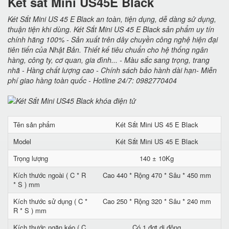
Két sắt Mini US45E Black
Két Sắt Mini US 45 E Black an toàn, tiện dụng, dễ dàng sử dụng,
thuận tiện khi dùng. Két Sắt Mini US 45 E Black sản phẩm uy tín
chính hãng 100% - Sản xuất trên dây chuyền công nghệ hiện đại
tiên tiến của Nhật Bản. Thiết kế tiêu chuẩn cho hệ thống ngân
hàng, công ty, cơ quan, gia đình... - Màu sắc sang trọng, trang
nhã - Hàng chất lượng cao - Chính sách bảo hành dài hạn- Miễn
phí giao hàng toàn quốc - Hotline 24/7: 0982770404
Tên sản phẩm
Két Sắt Mini US 45 E Black
Model
Két Sắt Mini US 45 E Black
Trọng lượng
140 ± 10Kg
Kích thước ngoài ( C * R
Cao 440 * Rộng 470 * Sâu * 450 mm
* S ) mm
Kích thước sử dụng ( C *
Cao 250 * Rộng 320 * Sâu * 240 mm
R * S ) mm
Kích thước ngăn kéo ( C
Có 1 đợt di động