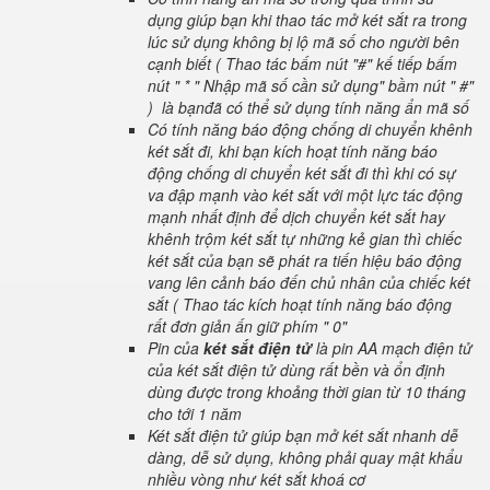
dụng giúp bạn khi thao tác mở két sắt ra trong
lúc sử dụng không bị lộ mã số cho người bên
cạnh biết ( Thao tác bấm nút "#" kế tiếp bấm
nút " * " Nhập mã số cần sử dụng" bầm nút " #"
) là bạnđã có thể sử dụng tính năng ẩn mã số
Có tính năng báo động chống di chuyển khênh
két sắt đi, khi bạn kích hoạt tính năng báo
động chống di chuyển két sắt đi thì khi có sự
va đập mạnh vào két sắt với một lực tác động
mạnh nhất định để dịch chuyển két sắt hay
khênh trộm két sắt tự những kẻ gian thì chiếc
két sắt của bạn sẽ phát ra tiến hiệu báo động
vang lên cảnh báo đến chủ nhân của chiếc két
sắt ( Thao tác kích hoạt tính năng báo động
rất đơn giản ấn giữ phím " 0"
Pin của
két sắt điện tử
là pin AA mạch điện tử
của két sắt điện tử dùng rất bền và ổn định
dùng được trong khoảng thời gian từ 10 tháng
cho tới 1 năm
Két sắt điện tử giúp bạn mở két sắt nhanh dễ
dàng, dễ sử dụng, không phải quay mật khẩu
nhiều vòng như két sắt khoá cơ