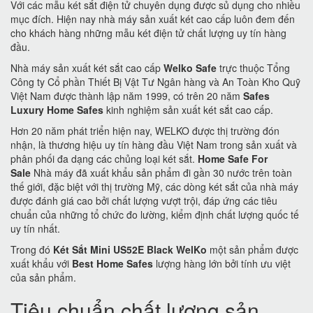
Với các mẫu két sắt điện tử chuyên dụng được sủ dụng cho nhiều
mục đích. Hiện nay nhà máy sản xuất két cao cấp luôn đem đến
cho khách hàng những mẫu két điện tử chất lượng uy tín hàng
đầu.
Nhà máy sản xuất két sắt cao cấp
Welko Safe
trực thuộc Tổng
Công ty Cổ phần Thiết Bị Vật Tư Ngân hàng và An Toàn Kho Quỹ
Việt Nam được thành lập năm 1999, có trên 20 năm
Safes
Luxury Home Safes
kinh nghiệm sản xuất két sắt cao cấp.
Hơn 20 năm phát triển hiện nay, WELKO được thị trường đón
nhận, là thương hiệu uy tín hàng đầu Việt Nam trong sản xuất và
phân phối đa dạng các chủng loại két sắt.
Home Safe For
Sale
Nhà máy đã xuất khẩu sản phẩm đi gần 30 nước trên toàn
thế giới, đặc biệt với thị trường Mỹ, các dòng két sắt của nhà máy
được đánh giá cao bởi chất lượng vượt trội, đáp ứng các tiêu
chuẩn của những tổ chức đo lường, kiểm định chất lượng quốc tế
uy tín nhất.
Trong đó
Két Sắt Mini US52E Black WelKo
một sản phẩm được
xuất khẩu với
Best Home Safes
lượng hàng lớn bởi tính ưu việt
của sản phẩm.
Tiêu chuẩn chất lượng sản