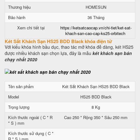
Thương hiệu
HOMESUN
Bảo hành
36 Tháng
Xem chi tiết tại
https://ketsatcaocap.vn/chi-tiet/ket-sat-
khach-san-cao-cap-ks25-orbitech
Két Sắt Khách Sạn HS25 BDD Black khóa điện tử
Với kiểu khóa hình bầu dục, thao tác mở khóa đễ dàng, két HS25
được nhiều khách sạn chọn lựa, đây là mẫu
két khách sạn bán
chạy nhất 2020
Tên sản phẩm
Két Sắt Khách Sạn HS25 BDD Black
Model
HS25 BDD Black
Trọng lượng
8 Kg
Kích thước ngoài ( C * R
Cao 250 * Rộng 350 * Sâu 250 mm
* S ) mm
Kích thước sử dụng ( C *
R * S ) mm