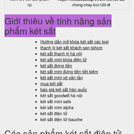
tại
chong-chay-kcc120-dt
Giới thiệu về tính năng sản
phẩm két sắt
Hướng dẫn mở khóa két sắt các loại
thanh lý két sắt khách sạn tphcm
két sắt thanh lý hà nội
két sắt mini khóa điện tử
két sắt đựng tiền
két sắt mini đựng tiền tiết kiệm
két sắt mini võ văn tần
mua két sắt
báo giá két sắt hàn quốc
két sắt goodwill hà nội
két sắt mini safe
két sắt mini alpha
két sắt điện tử
két sắt điện tử bauche
Các sản phẩm két sắt điện tử