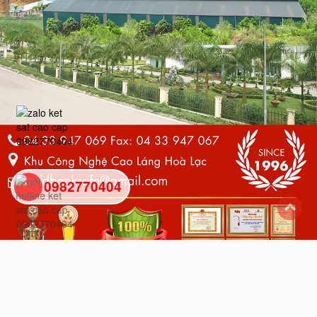
0982770404
back
to
top