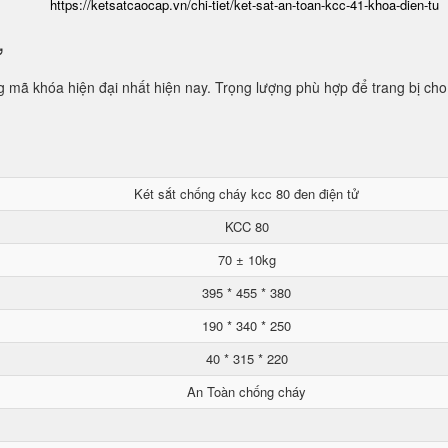
https://ketsatcaocap.vn/chi-tiet/ket-sat-an-toan-kcc-41-khoa-dien-tu
ử
mã khóa hiện đại nhất hiện nay. Trọng lượng phù hợp để trang bị cho
Két sắt chống cháy kcc 80 đen điện tử
KCC 80
70 ± 10kg
395 * 455 * 380
190 * 340 * 250
40 * 315 * 220
An Toàn chống cháy