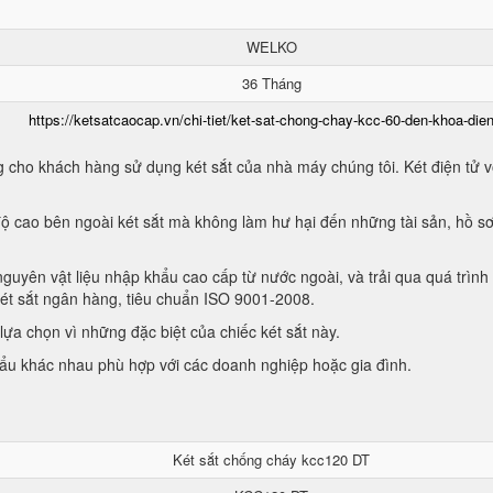
WELKO
36 Tháng
https://ketsatcaocap.vn/chi-tiet/ket-sat-chong-chay-kcc-60-den-khoa-dien
 cho khách hàng sử dụng két sắt của nhà máy chúng tôi. Két điện tử vớ
ộ cao bên ngoài két sắt mà không làm hư hại đến những tài sản, hồ sơ
guyên vật liệu nhập khẩu cao cấp từ nước ngoài, và trải qua quá trình
két sắt ngân hàng, tiêu chuẩn ISO 9001-2008.
ựa chọn vì những đặc biệt của chiếc két sắt này.
hẩu khác nhau phù hợp với các doanh nghiệp hoặc gia đình.
Két sắt chống cháy kcc120 DT