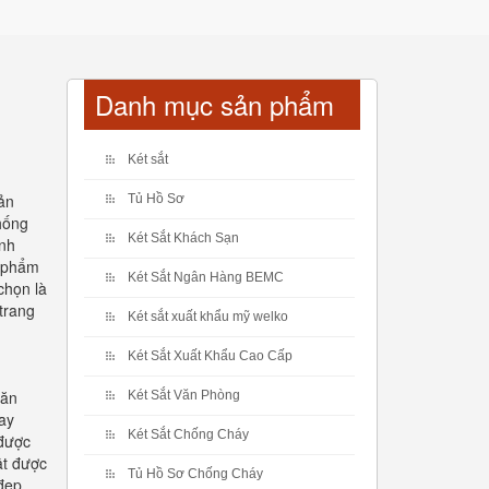
Danh mục sản phẩm
Két sắt
Sản
Tủ Hồ Sơ
hống
Két Sắt Khách Sạn
ỉnh
n phẩm
Két Sắt Ngân Hàng BEMC
chọn là
trang
Két sắt xuất khẩu mỹ welko
Két Sắt Xuất Khẩu Cao Cấp
văn
Két Sắt Văn Phòng
ay
Két Sắt Chống Cháy
 được
ật được
Tủ Hồ Sơ Chống Cháy
 đẹp