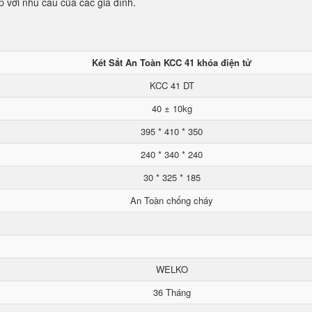
p với nhu cầu của các gia đình.
Két Sắt An Toàn KCC 41 khóa điện tử
KCC 41 DT
40 ± 10kg
395 * 410 * 350
240 * 340 * 240
30 * 325 * 185
An Toàn chống cháy
WELKO
36 Tháng