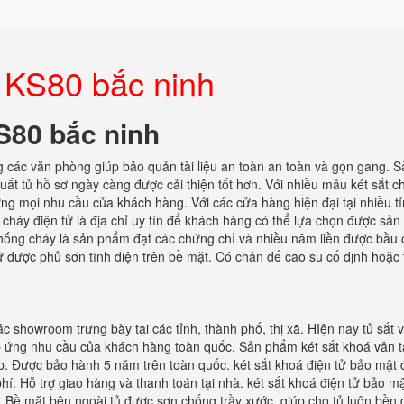
o KS80 bắc ninh
KS80 bắc ninh
ng các văn phòng giúp bảo quản tài liệu an toàn an toàn và gọn gang. 
ất tủ hồ sơ ngày càng được cải thiện tốt hơn. Với nhiều mẫu két sắt c
ứng mọi nhu cầu của khách hàng. Với các cửa hàng hiện đại tại nhiều t
 cháy điện tử là địa chỉ uy tín để khách hàng có thể lựa chọn được sả
 chống cháy là sản phẩm đạt các chứng chỉ và nhiều năm liền được bầu 
ử được phủ sơn tĩnh điện trên bề mặt. Có chân đế cao su cố định hoặc 
c showroom trưng bày tại các tỉnh, thành phố, thị xã. HIện nay tủ sắt 
áp ứng nhu cầu của khách hàng toàn quốc. Sản phẩm két sắt khoá vân t
p. Được bảo hành 5 năm trên toàn quốc. két sắt khoá điện tử bảo mật
phí. Hỗ trợ giao hàng và thanh toán tại nhà. két sắt khoá điện tử bảo m
ên. Bề mặt bên ngoài tủ được sơn chống trầy xước. giúp cho tủ luôn bền