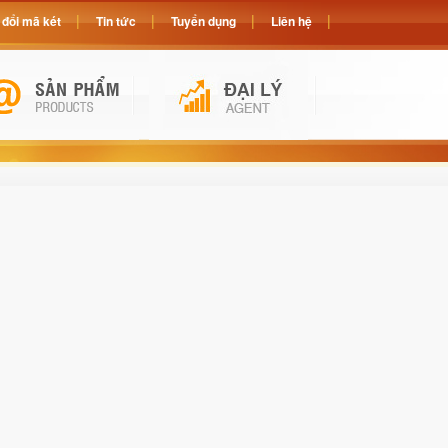
đổi mã két
Tin tức
Tuyển dụng
Liên hệ