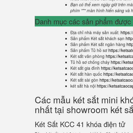
Bạn có thể xem ngày giờ trên màn
phím "*" màn hình hiển sáng và hi
Danh mục các sản phẩm được s
Địa chỉ nhà máy sản xuất:
https:
Sản phẩm Két sắt khách sạn
htt
Sản phẩm Két sắt ngân hàng
htt
Sản phẩm Tủ hồ sơ
https://kets
Két sắt văn phòng
https://ketsa
Tủ hồ sơ chống cháy
https://ket
Két sắt gia đình
https://ketsatca
Két sắt hàn quốc
https://ketsatc
Két sắt sài gòn
https://ketsatcao
két sắt hà nội
https://ketsatcaoc
Các mẫu két sắt mini kh
nhất tại showroom két s
Két Sắt KCC 41 khóa điện tử