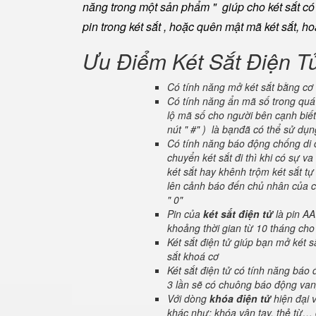
năng trong một sản phẩm " giúp cho két sắt có đ
pin trong két sắt , hoặc quên mật mã két sắt, h
Ưu Điểm Két Sắt Điện T
Có tính năng mở két sắt bằng cơ 
Có tính năng ẩn mã số trong quá 
lộ mã số cho người bên cạnh biết
nút " #" ) là bạnđã có thể sử dụ
Có tính năng báo động chống di c
chuyển két sắt đi thì khi có sự 
két sắt hay khênh trộm két sắt tự
lên cảnh báo đến chủ nhân của ch
" 0"
Pin của
két sắt điện tử
là pin AA
khoảng thời gian từ 10 tháng cho
Két sắt điện tử giúp bạn mở két
sắt khoá cơ
Két sắt điện tử có tính năng báo
3 lần sẽ có chuông báo động van
Với dòng
khóa điện tử
hiện đại 
khác như: khóa vân tay, thẻ từ… 