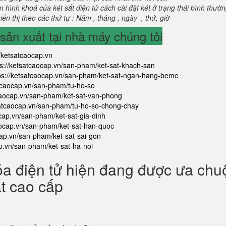
 hình khoá của két sắt điện tử cách cài đặt két ở trạng thái bình thườ
ển thị theo các thứ tự : Năm , tháng , ngày , thứ, giờ
ản xuất tại nhà máy chúng tôi
//ketsatcaocap.vn
ps://ketsatcaocap.vn/san-pham/ket-sat-khach-san
ps://ketsatcaocap.vn/san-pham/ket-sat-ngan-hang-bemc
atcaocap.vn/san-pham/tu-ho-so
tcaocap.vn/san-pham/ket-sat-van-phong
satcaocap.vn/san-pham/tu-ho-so-chong-chay
ocap.vn/san-pham/ket-sat-gia-dinh
aocap.vn/san-pham/ket-sat-han-quoc
cap.vn/san-pham/ket-sat-sai-gon
ap.vn/san-pham/ket-sat-ha-noi
óa điện tử hiện đang được ưa ch
ắt cao cấp