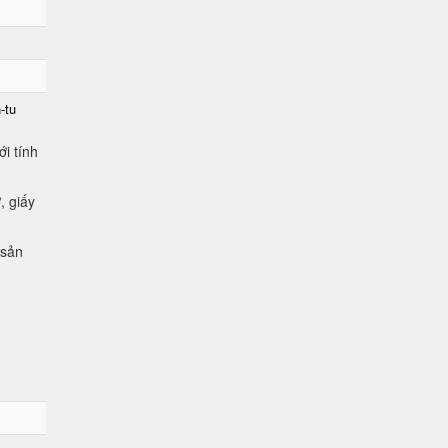
-tu
i tính
, giấy
 sản