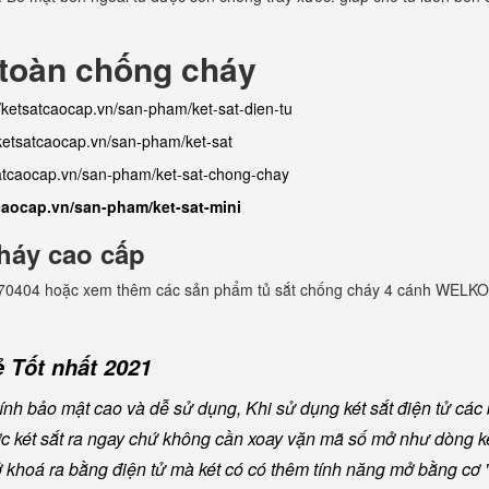
 toàn chống cháy
//ketsatcaocap.vn/san-pham/ket-sat-dien-tu
/ketsatcaocap.vn/san-pham/ket-sat
satcaocap.vn/san-pham/ket-sat-chong-chay
tcaocap.vn/san-pham/ket-sat-mini
háy cao cấp
982770404 hoặc xem thêm các sản phẩm tủ sắt chống cháy 4 cánh WELKO
 Tốt nhất 2021
nh bảo mật cao và dễ sử dụng, Khi sử dụng két sắt điện tử các
ược két sắt ra ngay chứ không cần xoay vặn mã số mở như dòng ké
khoá ra bằng điện tử mà két có có thêm tính năng mở bằng cơ "