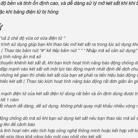
ộ bền và tính ổn định cao, và dễ dàng sử lý mở két sắt khi khi b
oặc khi bảng điện tử bị hỏng
ử
"cả 2 chế độ vừa cơ vừa điện tử "
trình sử dụng giúp bạn khi thao tác mở két sắt ra trong lúc sử dụng kh
 ( Thao tác bấm nút "#" kế tiếp bấm nút " * " Nhập mã số cần sử dụng
ng tính năng ẩn mã số
huyển khênh két sắt đi, khi bạn kích hoạt tính năng báo động chống d
va đập mạnh vào két sắt với một lực tác động mạnh nhất định để dịch ch
 những kẻ gian thì chiếc két sắt của bạn sẽ phát ra tiến hiệu báo động
iếc két sắt ( Thao tác kích hoạt tính năng báo động rất đơn giản ấn g
 mạch điện tử của két sắt điện tử dùng rất bền và ổn định dùng được t
 tới 1 năm
 sắt nhanh dễ dàng, dễ sử dụng, không phải quay mật khẩu nhiều vòng 
 động chống dò mã số khi bạn sử dụng két sắt nếu bạn thao tác mã số 
g lên để cảnh báo
và linh hoạt nên việc tích hợp công nghệ thông minh hoặc kết hợp với l
để giúp tăng khả năng bảo mật cao nhất cho két sắt.