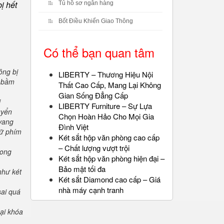
ị hết
Tủ hồ sơ ngân hàng
Bốt Điều Khiển Giao Thông
Có thể bạn quan tâm
ông bị
LIBERTY – Thương Hiệu Nội
" bầm
Thất Cao Cấp, Mang Lại Không
Gian Sống Đẳng Cấp
i
LIBERTY Furniture – Sự Lựa
uyển
Chọn Hoàn Hảo Cho Mọi Gia
 vang
Đình Việt
iữ phím
Két sắt hộp văn phòng cao cấp
– Chất lượng vượt trội
rong
Két sắt hộp văn phòng hiện đại –
Bảo mật tối đa
như két
Két sắt Diamond cao cấp – Giá
nhà máy cạnh tranh
sai quá
oại khóa