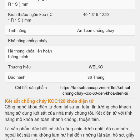
R * S ) mm
Kích thước ngăn kéo ( C
40 * 315 * 220
* R * S ) mm
Tính năng
An Toàn chống cháy
Khả năng chống cháy
Hệ thống khóa liên hoàn
thông minh
Thương hiệu
WELKO
Bảo hành
36 Tháng
Chi tiết sản phẩm
https://ketsatcaocap.vn/chi-tiet/ket-sat-
chong-chay-kcc-60-den-khoa-dien-tu
Két sắt chống cháy KCC120 khóa điện tử
Công nghệ khóa điện tử đem lại sự an toàn tin tưởng cho khách
hàng sử dụng két sắt của nhà máy chúng tôi. Két điện tử với tính
năng mở khóa an toàn nhanh chóng, thuận tiện.
Là sản phẩm đặc biệt có khả năng chịu được nhiệt độ cao bên
ngoài két sắt mà không làm hư hại đến những tài sản, hồ sơ, giấy