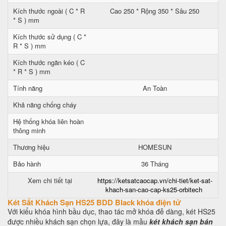
Kích thước ngoài ( C * R
Cao 250 * Rộng 350 * Sâu 250
* S ) mm
Kích thước sử dụng ( C *
R * S ) mm
Kích thước ngăn kéo ( C
* R * S ) mm
Tính năng
An Toàn
Khả năng chống cháy
Hệ thống khóa liên hoàn
thông minh
Thương hiệu
HOMESUN
Bảo hành
36 Tháng
Xem chi tiết tại
https://ketsatcaocap.vn/chi-tiet/ket-sat-
khach-san-cao-cap-ks25-orbitech
Két Sắt Khách Sạn HS25 BDD Black khóa điện tử
Với kiểu khóa hình bầu dục, thao tác mở khóa đễ dàng, két HS25
được nhiều khách sạn chọn lựa, đây là mẫu
két khách sạn bán