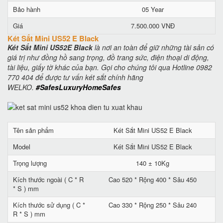
Bảo hành
05 Year
Giá
7.500.000 VNĐ
Két Sắt Mini US52 E Black
Két Sắt Mini US52E Black
là nơi an toàn để giữ những tài sản có
giá trị như đồng hồ sang trọng, đồ trang sức, điện thoại di động,
tài liệu, giấy tờ khác của bạn. Gọi cho chúng tôi qua Hotline 0982
770 404 để được tư vấn két sắt chính hãng
WELKO.
#SafesLuxuryHomeSafes
Tên sản phẩm
Két Sắt Mini US52 E Black
Model
Két Sắt Mini US52 E Black
Trọng lượng
140 ± 10Kg
Kích thước ngoài ( C * R
Cao 520 * Rộng 400 * Sâu 450
* S ) mm
Kích thước sử dụng ( C *
Cao 330 * Rộng 250 * Sâu 240
R * S ) mm