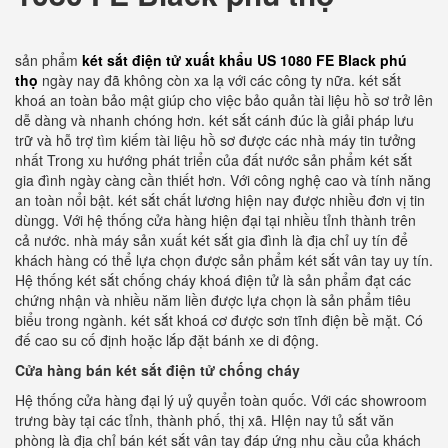
sản phẩm
két sắt điện tử xuất khẩu US 1080 FE Black phú
thọ
ngày nay đã không còn xa lạ với các công ty nữa. két sắt
khoá an toàn bảo mật giúp cho việc bảo quản tài liệu hồ sơ trở lên
dễ dàng và nhanh chóng hơn. két sắt cánh đúc là giải pháp lưu
trữ và hỗ trợ tìm kiếm tài liệu hồ sơ được các nhà máy tin tưởng
nhất Trong xu hướng phát triển của đất nước sản phẩm két sắt
gia đình ngày càng cần thiết hơn. Với công nghệ cao và tính năng
an toàn nổi bật. két sắt chất lương hiện nay được nhiều đơn vị tin
dùngg. Với hệ thống cửa hàng hiện đại tại nhiều tỉnh thành trên
cả nước. nhà máy sản xuất két sắt gia đình là địa chỉ uy tín để
khách hàng có thể lựa chọn được sản phẩm két sắt vân tay uy tín.
Hệ thống két sắt chống cháy khoá điện tử là sản phẩm đạt các
chứng nhận và nhiều năm liền được lựa chọn là sản phẩm tiêu
biểu trong ngành. két sắt khoá cơ được sơn tĩnh điện bề mặt. Có
đế cao su cố định hoặc lắp đặt bánh xe di động.
Cửa hàng bán két sắt điện tử chống cháy
Hệ thống cửa hàng đại lý uỷ quyển toàn quốc. Với các showroom
trưng bày tại các tỉnh, thành phố, thị xã. HIện nay tủ sắt văn
phòng là địa chỉ bán két sắt vân tay đáp ứng nhu cầu của khách