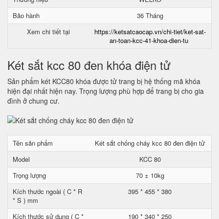
Bảo hành
36 Tháng
Xem chi tiết tại
https://ketsatcaocap.vn/chi-tiet/ket-sat-
an-toan-kcc-41-khoa-dien-tu
Két sắt kcc 80 đen khóa điện tử
Sản phẩm két KCC80 khóa được tử trang bị hệ thống mã khóa
hiện đại nhất hiện nay. Trọng lượng phù hợp để trang bị cho gia
đình ở chung cư.
Tên sản phẩm
Két sắt chống cháy kcc 80 đen điện tử
Model
KCC 80
Trọng lượng
70 ± 10kg
Kích thước ngoài ( C * R
395 * 455 * 380
* S ) mm
Kích thước sử dụng ( C *
190 * 340 * 250