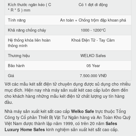
Kích thước ngăn kéo ( C
Có 1 đợt di động
* R * S ) mm
Tính năng
An toàn + Chống trộm đập khoan phá
Khả năng chống cháy
1000 - 1200°C
Hệ thống khóa liên hoàn
Khoá Điện Tử - Tay Cầm
thông minh
Thương hiệu
WELKO Safes
Bảo hành
05 Year
Giá
7.500.000 VNĐ
Với các mẫu két sắt điện tử chuyên dụng được sủ dụng cho nhiều
mục đích. Hiện nay nhà máy sản xuất két cao cấp luôn đem đến
cho khách hàng những mẫu két điện tử chất lượng uy tín hàng
đầu.
Nhà máy sản xuất két sắt cao cấp
Welko Safe
trực thuộc Tổng
Công ty Cổ phần Thiết Bị Vật Tư Ngân hàng và An Toàn Kho Quỹ
Việt Nam được thành lập năm 1999, có trên 20 năm
Safes
Luxury Home Safes
kinh nghiệm sản xuất két sắt cao cấp.