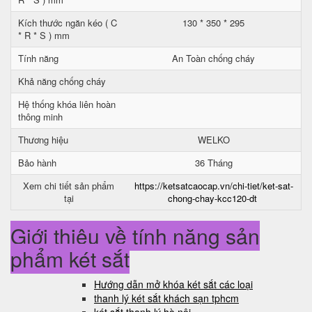
Kích thước ngăn kéo ( C
130 * 350 * 295
* R * S ) mm
Tính năng
An Toàn chống cháy
Khả năng chống cháy
Hệ thống khóa liên hoàn
thông minh
Thương hiệu
WELKO
Bảo hành
36 Tháng
Xem chi tiết sản phẩm
https://ketsatcaocap.vn/chi-tiet/ket-sat-
tại
chong-chay-kcc120-dt
Giới thiệu về tính năng sản
phẩm két sắt
Hướng dẫn mở khóa két sắt các loại
thanh lý két sắt khách sạn tphcm