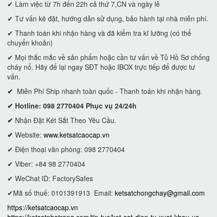
✔ Làm việc từ 7h đến 22h cả thứ 7,CN và ngày lễ
✔ Tư vấn kê đặt, hướng dẫn sử dụng, bảo hành tại nhà miễn phí.
✔ Thanh toán khi nhận hàng và đã kiểm tra kĩ lưỡng (có thể
chuyển khoản)
✔ Mọi thắc mắc về sản phẩm hoặc cần tư vấn về Tủ Hồ Sơ chống
cháy nổ. Hãy để lại ngay SĐT hoặc IBOX trực tiếp để được tư
vấn.
✔
Miễn Phí Ship nhanh toàn quốc - Thanh toán khi nhận hàng.
✔ Hotline: 098 2770404 Phục vụ 24/24h
✔
Nhận Đặt Két Sắt Theo Yêu Cầu.
✔
Website:
www.ketsatcaocap.vn
✔ Điện thoại văn phòng: 098 2770404
✔ Viber: +84 98 2770404
✔ WeChat ID: FactorySafes
✔Mã số thuế: 0101391913
Email:
ketsatchongchay@gmail.com
https://ketsatcaocap.vn