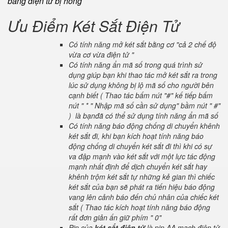
bảng điện tử bị hỏng
Ưu Điểm Két Sắt Điện Tử
Có tính năng mở két sắt bằng cơ "cả 2 chế độ
vừa cơ vừa điện tử "
Có tính năng ẩn mã số trong quá trình sử
dụng giúp bạn khi thao tác mở két sắt ra trong
lúc sử dụng không bị lộ mã số cho người bên
cạnh biết ( Thao tác bấm nút "#" kế tiếp bấm
nút " * " Nhập mã số cần sử dụng" bầm nút " #"
) là bạnđã có thể sử dụng tính năng ẩn mã số
Có tính năng báo động chống di chuyển khênh
két sắt đi, khi bạn kích hoạt tính năng báo
động chống di chuyển két sắt đi thì khi có sự
va đập mạnh vào két sắt với một lực tác động
mạnh nhất định để dịch chuyển két sắt hay
khênh trộm két sắt tự những kẻ gian thì chiếc
két sắt của bạn sẽ phát ra tiến hiệu báo động
vang lên cảnh báo đến chủ nhân của chiếc két
sắt ( Thao tác kích hoạt tính năng báo động
rất đơn giản ấn giữ phím " 0"
Pin của
két sắt điện tử
là pin AA mạch điện tử