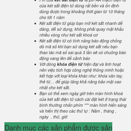
của két sắt điện tử dùng rất bền và ổn định
dùng được trong khoảng thời gian từ 10 tháng
cho tới 1 năm
Két sắt điện tử giúp bạn mở két sắt nhanh dễ
dàng, dễ sử dụng, không phải quay mật khẩu
nhiều vòng như két sắt khoá cơ
Két sắt điện tử có tính năng báo động chống
dò mã số khi bạn sử dụng két sắt nếu bạn
thao tác mã số sai quá 3 lần sẽ có chuông báo
động vang lên để cảnh báo
Với dòng
khóa điện tử
hiện đại và linh hoạt
nên việc tích hợp công nghệ thông minh hoặc
kết hợp với loại khóa khác như: khóa vân tay,
thẻ từ… để giúp tăng khả năng bảo mật cao
nhất cho két sắt.
Bạn có thể xem ngày giờ trên màn hình khoá
của két sắt điện tử cách cài đặt két ở trạng thái
bình thường nhấn phím "*" màn hình hiển sáng
và hiển thị theo các thứ tự : Năm , tháng ,
ngày , thứ, giờ
Danh mục các sản phẩm được sản