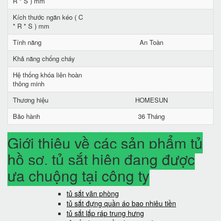
R * S ) mm
Kích thước ngăn kéo ( C
* R * S ) mm
Tính năng
An Toàn
Khả năng chống cháy
Hệ thống khóa liên hoàn
thông minh
Thương hiệu
HOMESUN
Bảo hành
36 Tháng
Giới thiệu về các sản phẩm tủ
hồ sơ, tủ sắt hiện đang được
ưa chuộng tại công ty
tủ sắt văn phòng
tủ sắt đựng quần áo bao nhiêu tiền
tủ sắt lắp ráp trung hưng