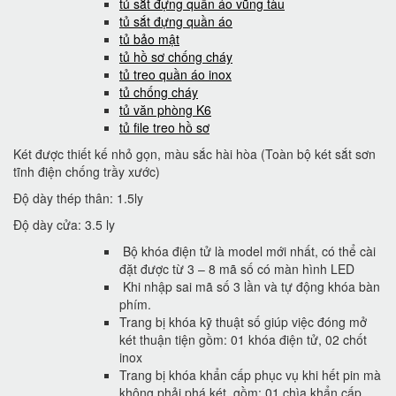
tủ sắt đựng quần áo vũng tàu
tủ sắt đựng quần áo
tủ bảo mật
tủ hồ sơ chống cháy
tủ treo quần áo inox
tủ chống cháy
tủ văn phòng K6
tủ file treo hồ sơ
Két được thiết kế nhỏ gọn, màu sắc hài hòa (Toàn bộ két sắt sơn
tĩnh điện chống trầy xước)
Độ dày thép thân: 1.5ly
Độ dày cửa: 3.5 ly
Bộ khóa điện tử là model mới nhất, có thể cài
đặt được từ 3 – 8 mã số có màn hình LED
Khi nhập sai mã số 3 lần và tự động khóa bàn
phím.
Trang bị khóa kỹ thuật số giúp việc đóng mở
két thuận tiện gồm: 01 khóa điện tử, 02 chốt
inox
Trang bị khóa khẩn cấp phục vụ khi hết pin mà
không phải phá két, gồm: 01 chìa khẩn cấp