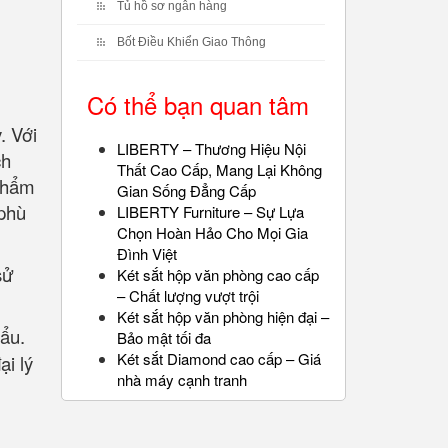
Tủ hồ sơ ngân hàng
Bốt Điều Khiển Giao Thông
Có thể bạn quan tâm
. Với
LIBERTY – Thương Hiệu Nội
ch
Thất Cao Cấp, Mang Lại Không
 phẩm
Gian Sống Đẳng Cấp
 phù
LIBERTY Furniture – Sự Lựa
Chọn Hoàn Hảo Cho Mọi Gia
Đình Việt
sử
Két sắt hộp văn phòng cao cấp
– Chất lượng vượt trội
Két sắt hộp văn phòng hiện đại –
hẩu.
Bảo mật tối đa
Két sắt Diamond cao cấp – Giá
ại lý
nhà máy cạnh tranh