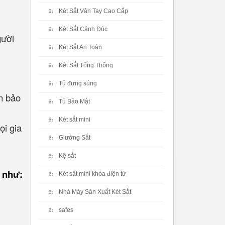
Két Sắt Vân Tay Cao Cấp
Két Sắt Cánh Đúc
gười
Két Sắt An Toàn
Két Sắt Tổng Thống
Tủ đựng súng
n bảo
Tủ Bảo Mật
Két sắt mini
ọi gia
Giường Sắt
Kệ sắt
 như:
Két sắt mini khóa điện tử
Nhà Máy Sản Xuất Két Sắt
safes