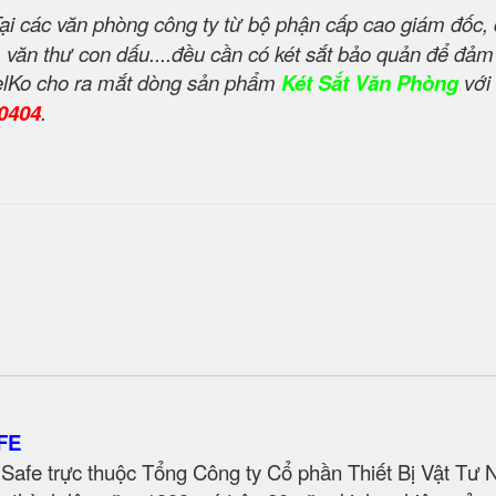
ại các văn phòng công ty từ bộ phận cấp cao giám đốc,
ỹ, văn thư con dấu....đều cần có két sắt bảo quản để đả
 WelKo cho ra mắt dòng sản phẩm
Két Sắt Văn Phòng
với
70404
.
FE
Safe trực thuộc Tổng Công ty Cổ phần Thiết Bị Vật Tư 