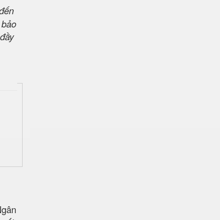
 đến
m bảo
 đầy
Ngân