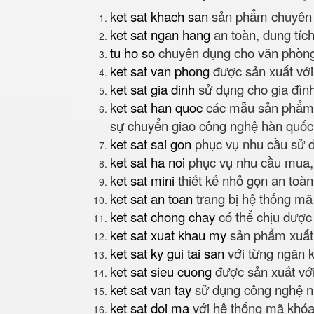
ket sat khach san
sản phẩm chuyên 
ket sat ngan hang
an toàn, dung tíc
tu ho so
chuyên dụng cho văn phòng
ket sat van phong
được sản xuất với 
ket sat gia dinh
sử dụng cho gia đình
ket sat han quoc
các mẫu sản phẩm k
sự chuyển giao công nghệ hàn quốc
ket sat sai gon
phục vụ nhu cầu sử d
ket sat ha noi
phục vụ nhu cầu mua, 
ket sat mini
thiết kế nhỏ gọn an toàn
ket sat an toan
trang bị hệ thống mã
ket sat chong chay
có thể chịu được 
ket sat xuat khau my
sản phẩm xuất 
ket sat ky gui tai san
với từng ngăn ké
ket sat sieu cuong
được sản xuất vớ
ket sat van tay
sử dụng công nghệ nh
ket sat doi ma
với hệ thống mã khóa