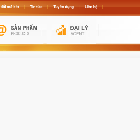
đổi mã két
Tin tức
Tuyển dụng
Liên hệ