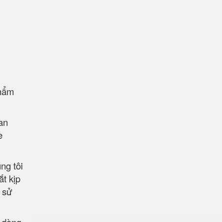
phẩm
an
e
ng tôi
t kịp
 sử