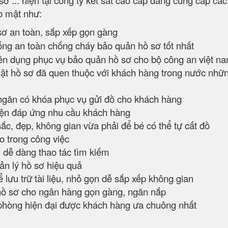
ơ ... hiện tại công ty két sắt cao cấp đang cung cấp cá
ảo mật như:
sơ an toàn, sắp xếp gọn gàng
hống an toàn chống cháy bảo quản hồ sơ tốt nhất
 dụng phục vụ bảo quản hồ sơ cho bộ công an việt n
ật hồ sơ đã quen thuộc với khách hàng trong nước nhữ
ngăn có khóa phục vụ gửi đồ cho khách hàng
iện đáp ứng nhu cầu khách hàng
ắc, đẹp, không gian vừa phải để bé có thể tự cất đồ
o trong công việc
, dễ dàng thao tác tìm kiếm
ản lý hồ sơ hiệu quả
 lưu trữ tài liệu, nhỏ gọn dễ sắp xếp không gian
hồ sơ cho ngân hàng gọn gàng, ngăn nắp
phòng hiện đại được khách hàng ưa chuông nhất