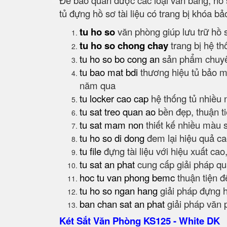
Để bảo quản được các loại văn bằng, hồ s
tủ đựng hồ sơ tài liệu có trang bị khóa b
tu ho so
văn phòng giúp lưu trữ hồ 
tu ho so chong chay
trang bị hệ t
tu ho so bo cong an
sản phẩm chuyên
tu bao mat bdi
thương hiệu tủ bảo m
năm qua
tu locker cao cap
hệ thống tủ nhiều 
tu sat treo quan ao
bền đẹp, thuận t
tu sat mam non
thiết kế nhiều màu s
tu ho so di dong
đem lại hiệu quả ca
tu file
đựng tài liệu với hiệu xuất cao
tu sat an phat
cung cấp giải pháp qu
hoc tu van phong bemc
thuận tiện để
tu ho so ngan hang
giải pháp đựng 
ban chan sat an phat
giải pháp văn 
Két Sắt Văn Phòng KS125 - White DK