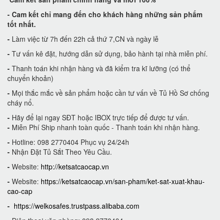
-
Cam kết
chỉ mang đến cho khách hàng những sản phẩm
tốt nhất.
-
Làm việc từ 7h đến 22h cả thứ 7,CN và ngày lễ
-
Tư vấn kê đặt, hướng dẫn sử dụng, bảo hành tại nhà miễn phí.
-
Thanh toán khi nhận hàng và đã kiểm tra kĩ lưỡng (có thể
chuyển khoản)
-
Mọi thắc mắc về sản phẩm hoặc cần tư vấn về Tủ Hồ Sơ chống
cháy nổ.
-
Hãy để lại ngay SĐT hoặc IBOX trực tiếp để được tư vấn.
-
Miễn Phí Ship nhanh toàn quốc - Thanh toán khi nhận hàng.
-
Hotline: 098 2770404 Phục vụ 24/24h
-
Nhận Đặt Tủ Sắt Theo Yêu Cầu.
-
Website:
http://ketsatcaocap.vn
-
Website:
https://ketsatcaocap.vn/san-pham/ket-sat-xuat-khau-
cao-cap
-
https://welkosafes.trustpass.alibaba.com