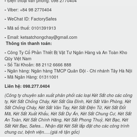
-
Điện thoại văn phòng: 098 2770404
-
Viber: +84 98 2770404
-
WeChat ID: FactorySafes
-
Mã số thuế: 0101391913
-
Email:
ketsatchongchay@gmail.com
Thông tin thanh toán:
-
Công Ty Cổ Phần Thiết Bị Vật Tư Ngân Hàng và An Toàn Kho
Qũy Việt Nam
-
Số Tài Khoản: 88 2112 6666 888
-
Ngân hàng: Ngân hàng TMCP Quân Đội - Chi nhánh Tây Hà Nội
-
Mã Ngân Hàng: 01311001
Liên hệ: 098.277.0404
(Công ty chuyên sản xuất phân phối các loại Két Sắt cho các công
ty, Két Sắt Chống Cháy, Két Sắt Gia Đình, Két Sắt Văn Phòng, Két
Sắt Chống Cháy, Két Sắt Vân Tay, Két Sắt Điện Tử, Két Sắt Đổi
Mã, Két Sắt Xuất Khẩu, Két Sắt Dự Án, Két Sắt Chung Cư, Két Sắt
An Toàn, Két Sắt Chính Hãng, Két Sắt Phong Thuỷ, Két Bạc, Két
Sắt Két Bạc, Safes... Nhận đặt Két Sắt lắp đặt cho các công trình
chung cư, bệnh viện.....(giá rẻ tận gốc)