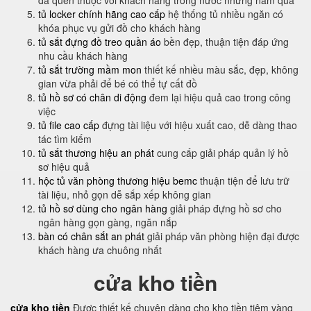
đã quen thuộc với khách hàng trong nước những năm qua
tủ locker chính hãng cao cấp
hệ thống tủ nhiều ngăn có
khóa phục vụ gửi đồ cho khách hàng
tủ sắt đựng đồ treo quần áo
bền đẹp, thuận tiện đáp ứng
nhu cầu khách hàng
tủ sắt trường mầm mon
thiết kế nhiều màu sắc, đẹp, không
gian vừa phải để bé có thể tự cất đồ
tủ hồ sơ có chân di động
đem lại hiệu quả cao trong công
việc
tủ file cao cấp
đựng tài liệu với hiệu xuất cao, dễ dàng thao
tác tìm kiếm
tủ sắt thương hiệu an phát
cung cấp giải pháp quản lý hồ
sơ hiệu quả
hộc tủ văn phòng thương hiệu bemc
thuận tiện để lưu trữ
tài liệu, nhỏ gọn dễ sắp xếp không gian
tủ hồ sơ dùng cho ngân hàng
giải pháp đựng hồ sơ cho
ngân hàng gọn gàng, ngăn nắp
bàn có chân sắt an phát
giải pháp văn phòng hiện đại được
khách hàng ưa chuông nhất
cửa kho tiền
cửa kho tiền
Được thiết kế chuyên dàng cho kho tiền tiệm vàng