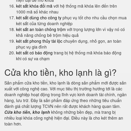
hiện đại để mở khóa
két sắt khóa đổi mã
với hệ thống mã khóa lên đến trên
1000 mã số khác nhau
két sắt dùng cho công ty
phục vụ tốt cho nhu cầu chọn mua
két sắt của từng doanh nghiệp
két sắt an toàn chông trộm
với trọng lượng lớn vì vậy nó có
khả năng chống bê trộm hiệu quả
két sắt phong thủy tài lộc
chuyên dụng, nhỏ gọn, an toàn
phục vụ gia đình
két sắt có báo động
trang bị hệ thống mã khóa báo động
khi có sự va chạm
Cửa kho tiền, kho lạnh là gì?
Sản phẩm cửa kho tiền, kho lạnh là dòng sản phẩm mới được sản
xuất với công nghệ cao. Với mục tiêu thị trường hướng tới là các
doanh nghiệp hoạt động trong lĩnh vực kinh doanh tài chính, ngân
hàng, lưu trữ. Đây là sản phẩm đáp ứng theo những tiêu chuẩn
đánh giá chất lượng TCVN nên rất được khách hàng quan tâm.
Cửa kho tiền, kho lạnh
không những bền đẹp, mà trang bị
nhiều loại khóa công nghệ hiện đại. Điều này là cho két thêm an
toàn hơn.