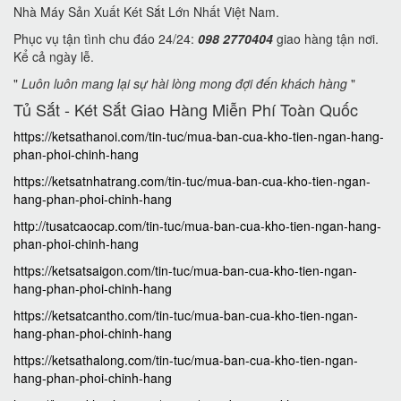
Nhà Máy Sản Xuất Két Sắt Lớn Nhất Việt Nam.
Phục vụ tận tình chu đáo 24/24:
098 2770404
giao hàng tận nơi.
Kể cả ngày lễ.
"
Luôn luôn mang lại sự hài lòng mong đợi đến khách hàng
"
Tủ Sắt - Két Sắt Giao Hàng Miễn Phí Toàn Quốc
https://ketsathanoi.com/tin-tuc/mua-ban-cua-kho-tien-ngan-hang-
phan-phoi-chinh-hang
https://ketsatnhatrang.com/tin-tuc/mua-ban-cua-kho-tien-ngan-
hang-phan-phoi-chinh-hang
http://tusatcaocap.com/tin-tuc/mua-ban-cua-kho-tien-ngan-hang-
phan-phoi-chinh-hang
https://ketsatsaigon.com/tin-tuc/mua-ban-cua-kho-tien-ngan-
hang-phan-phoi-chinh-hang
https://ketsatcantho.com/tin-tuc/mua-ban-cua-kho-tien-ngan-
hang-phan-phoi-chinh-hang
https://ketsathalong.com/tin-tuc/mua-ban-cua-kho-tien-ngan-
hang-phan-phoi-chinh-hang