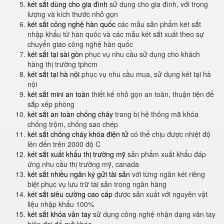
két sắt dùng cho gia đình
sử dụng cho gia đình, với trọng
lượng và kích thước nhỏ gọn
két sắt công nghệ hàn quốc
các mẫu sản phẩm két sắt
nhập khẩu từ hàn quốc và các mẫu két sắt xuất theo sự
chuyển giao công nghệ hàn quốc
két sắt tại sài gòn
phục vụ nhu cầu sử dụng cho khách
hàng thị trường tphcm
két sắt tại hà nội
phục vụ nhu cầu mua, sử dụng két tại hà
nội
két sắt mini an toàn
thiết kế nhỏ gọn an toàn, thuận tiện để
sắp xếp phòng
két sắt an toàn chống cháy
trang bị hệ thống mã khóa
chống trộm, chống sao chép
két sắt chống cháy khóa điện tử
có thể chịu được nhiệt độ
lên đến trên 2000 độ C
két sắt xuất khẩu thị trường mỹ
sản phẩm xuất khẩu đáp
ứng nhu cầu thị trường mỹ, canada
két sắt nhiều ngăn ký gửi tài sản
với từng ngăn két riêng
biệt phục vụ lưu trữ tài sản trong ngân hàng
két sắt siêu cường cao cấp
được sản xuất với nguyên vật
liệu nhập khẩu 100%
két sắt khóa vân tay
sử dụng công nghệ nhận dạng vân tay