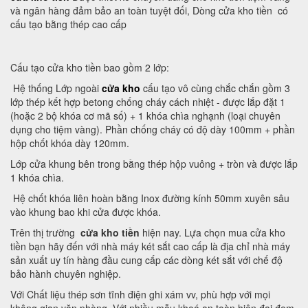
và ngân hàng đảm bảo an toàn tuyệt đối, Dòng cửa kho tiền có
cấu tạo bằng thép cao cấp
Cấu tạo cửa kho tiền bao gồm 2 lớp:
Hệ thống Lớp ngoài
cửa kho
cấu tạo vô cùng chắc chắn gồm 3
lớp thép kết hợp betong chống cháy cách nhiệt - được lắp đặt 1
(hoặc 2 bộ khóa cơ mã số) + 1 khóa chìa nghạnh (loại chuyên
dụng cho tiệm vàng). Phần chống cháy có độ dày 100mm + phần
hộp chốt khóa dày 120mm.
Lớp cửa khung bên trong bằng thép hộp vuông + tròn và được lắp
1 khóa chìa.
Hệ chốt khóa liên hoàn bằng Inox đường kính 50mm xuyên sâu
vào khung bao khi cửa được khóa.
Trên thị trường
cửa kho tiền
hiện nay. Lựa chọn mua cửa kho
tiền bạn hãy đến với nhà máy két sắt cao cấp là địa chỉ nhà máy
sản xuất uy tín hàng đầu cung cấp các dòng két sắt với chế độ
bảo hành chuyên nghiệp.
Với Chất liệu thép sơn tĩnh điện ghi xám vv, phù hợp với mọi
không gian văn phòng. Với nhiều mẫu khoá an toàn hiện đại đem