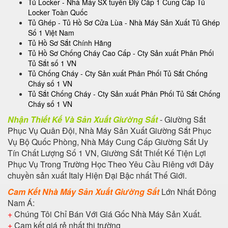
Tủ Locker - Nhà Máy SX tuyển Đlý Cấp 1 Cung Cấp Tủ
Locker Toàn Quốc
Tủ Ghép - Tủ Hồ Sơ Cửa Lùa - Nhà Máy Sản Xuất Tủ Ghép
Số 1 Việt Nam
Tủ Hồ Sơ Sắt Chính Hãng
Tủ Hồ Sơ Chống Cháy Cao Cấp - Cty Sản xuất Phân Phối
Tủ Sắt số 1 VN
Tủ Chống Cháy - Cty Sản xuất Phân Phối Tủ Sắt Chống
Cháy số 1 VN
Tủ Sắt Chống Cháy - Cty Sản xuất Phân Phối Tủ Sắt Chống
Cháy số 1 VN
Nhận Thiết Kế Và Sản Xuất Giường Sắt
- Giường Sắt
Phục Vụ Quân Đội, Nhà Máy Sản Xuất Giường Sắt Phục
Vụ Bộ Quốc Phòng, Nhà Máy Cung Cấp Giường Sắt Uy
Tín Chất Lượng Số 1 VN, Giường Sắt Thiết Kế Tiện Lợi
Phục Vụ Trong Trường Học Theo Yêu Cầu Riêng với Dây
chuyền sản xuất Italy Hiện Đại Bậc nhất Thế Giới.
Cam Kết Nhà Máy Sản Xuất Giường Sắt
Lớn Nhất Đông
Nam Á:
+
Chúng Tôi Chỉ Bán Với Giá Gốc Nhà Máy Sản Xuất.
+
Cam kết giá rẻ nhất thị trường