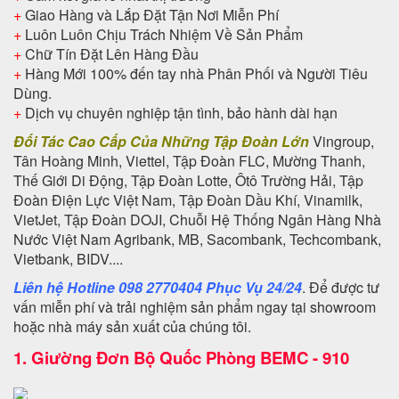
+
Giao Hàng và Lắp Đặt Tận Nơi Miễn Phí
+
Luôn Luôn Chịu Trách Nhiệm Về Sản Phẩm
+
Chữ Tín Đặt Lên Hàng Đầu
+
Hàng Mới 100% đến tay nhà Phân Phối và Người Tiêu
Dùng.
+
Dịch vụ chuyên nghiệp tận tình, bảo hành dài hạn
Đối Tác Cao Cấp Của Những Tập Đoàn Lớn
Vingroup,
Tân Hoàng Minh, Viettel, Tập Đoàn FLC, Mường Thanh,
Thế Giới Di Động, Tập Đoàn Lotte, Ôtô Trường Hải, Tập
Đoàn Điện Lực Việt Nam, Tập Đoàn Dầu Khí, Vinamilk,
VietJet, Tập Đoàn DOJI, Chuỗi Hệ Thống Ngân Hàng Nhà
Nước Việt Nam Agribank, MB, Sacombank, Techcombank,
Vietbank, BIDV....
Liên hệ Hotline 098 2770404 Phục Vụ 24/24
. Để được tư
vấn miễn phí và trải nghiệm sản phẩm ngay tại showroom
hoặc nhà máy sản xuất của chúng tôi.
1.
Giường Đơn Bộ Quốc Phòng BEMC - 910