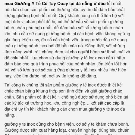
mua Giường Y Tế Có Tay Quay tại đà nẵng ở đâu
tốt nhất
nên lựa chọn sản phẩm có thương hiệu uy tín để đảm bảo chất
lượng giường bệnh tốt nhất. Quý khách hàng có thể liên hệ với
một đơn vị phân phối để họ có thể tư vấn về sản phẩm giường
bệnh nhân phù hợp nhất. để đảm bảo với số lượng bệnh nhân
lớn, nhu cầu sử dụng giường bệnh tại các bệnh viện không ngừng
gia tăng. Hiện nay, đa số các bệnh viện trong nước đều sử dụng
mẫu giường bệnh inox bởi độ bền của nó. Đồng thời, với những
tính năng vượt trội, chúng đem lại cho người bệnh sự thoải mái và
dễ chịu nhất. lựa chọn sử dụng giường y tế inox cao cấp nhằm
đảm bảo cho quá trình phục hồi của bệnh nhân tiến triển tốt hơn.
Và với số lượng cơ sở cung ứng giường y tế inox nhiều như hiện
nay, việc tìm được một nơi uy tín không dễ dàng.
Tại công ty chúng tôi sản phẩm giường y tế inox được thiết kế
chắc chắn bằng khung thép sơn tĩnh điện và giát giường chắc
chắn. Sản phẩm có thiết kế 1 chỗ ngủ được sử dụng phổ biến tại
các ký túc xá trường học, khu công nghiệp…
két sắt cao cấp
là
địa chỉ uy tín khi khách hàng cần chọn mua giường y tế inox đa
năng.
giường y tế inox dùng cho bệnh viện, cơ sở y tế khám chữa bệnh.
Giường được sản xuất hàng loạt, chuyên nghiệp, đúng tiêu chuẩn