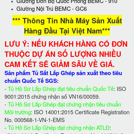
Giường Đơn Bộ Quốc Phòng BEMC - 910
Giường Nội Trú BEMC - GC6
*** Thông Tin Nhà Máy Sản Xuất
Hàng Đầu Tại Việt Nam***
LƯU Ý: NẾU KHÁCH HÀNG CÓ ĐƠN
THUỘC DỰ ÁN SỐ LƯỢNG NHIỀU
CAM KẾT SẼ GIẢM SÂU VỀ GIÁ.
Sản phẩm Tủ Sắt Lắp Ghép sản xuất theo tiêu
chuẩn Quốc Tế SGS:
-
Tủ Hồ Sơ Lắp Ghép đạt tiêu chuẩn Quốc Tế
: ISO
9001:2015 chứng nhận số VN16/00059.
-
Tủ Hồ Sơ Lắp Ghép đạt chứng nhận tiêu chuẩn
Môi trường
: ISO 14001:2015 Certificate Registration
No. 000568-1-VN-1-EMS
-
Tủ Hồ Sơ Lắp Ghép đạt chứng nhận ATLĐ
: