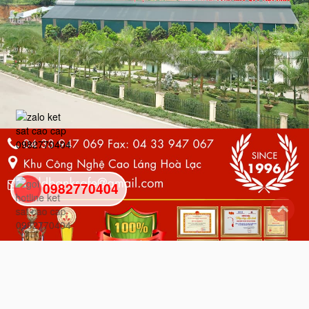
0982770404
back
to
top