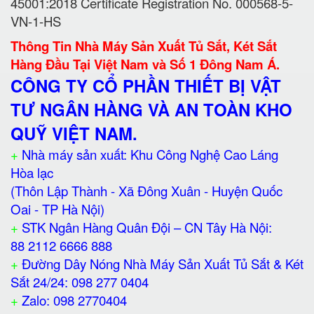
45001:2018 Certificate Registration No. 000568-5-
VN-1-HS
Thông Tin Nhà Máy Sản Xuất Tủ Sắt, Két Sắt
Hàng Đầu Tại Việt Nam và Số 1 Đông Nam Á.
CÔNG TY CỔ PHẦN THIẾT BỊ VẬT
TƯ NGÂN HÀNG VÀ AN TOÀN KHO
QUỸ VIỆT NAM.
+
Nhà máy sản xuất: Khu Công Nghệ Cao Láng
Hòa lạc
(Thôn Lập Thành - Xã Đông Xuân - Huyện Quốc
Oai - TP Hà Nội)
+
STK Ngân Hàng Quân Đội – CN Tây Hà Nội:
88 2112 6666 888
+
Đường Dây Nóng Nhà Máy Sản Xuất Tủ Sắt & Két
Sắt 24/24: 098 277 0404
+
Zalo: 098 2770404