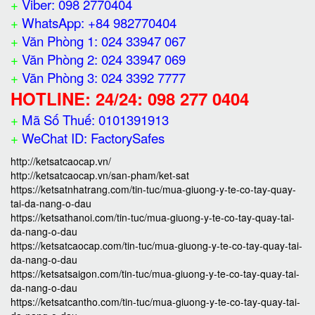
+
Viber: 098 2770404
+
WhatsApp: +84 982770404
+
Văn Phòng 1: 024 33947 067
+
Văn Phòng 2: 024 33947 069
+
Văn Phòng 3: 024 3392 7777
HOTLINE: 24/24: 098 277 0404
+
Mã Số Thuế: 0101391913
+
WeChat ID: FactorySafes
http://ketsatcaocap.vn/
http://ketsatcaocap.vn/san-pham/ket-sat
https://ketsatnhatrang.com/tin-tuc/mua-giuong-y-te-co-tay-quay-
tai-da-nang-o-dau
https://ketsathanoi.com/tin-tuc/mua-giuong-y-te-co-tay-quay-tai-
da-nang-o-dau
https://ketsatcaocap.com/tin-tuc/mua-giuong-y-te-co-tay-quay-tai-
da-nang-o-dau
https://ketsatsaigon.com/tin-tuc/mua-giuong-y-te-co-tay-quay-tai-
da-nang-o-dau
https://ketsatcantho.com/tin-tuc/mua-giuong-y-te-co-tay-quay-tai-