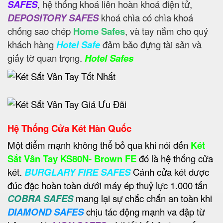
SAFES
, hệ thống khoá liên hoàn khoá điện tử,
DEPOSITORY SAFES
khoá chìa có chìa khoá
chống sao chép
Home Safes
, và tay nắm cho quý
khách hàng
Hotel Safe
đảm bảo đựng tài sản và
giấy tờ quan trọng.
Hotel Safes
Hệ Thống Cửa Két Hàn Quốc
Một điểm mạnh không thể bỏ qua khi nói đến
Két
Sắt Vân Tay KS80N- Brown FE
đó là hệ thống cửa
két.
BURGLARY FIRE SAFES
Cánh cửa két được
đúc đặc hoàn toàn dưới máy ép thuỷ lực 1.000 tấn
COBRA SAFES
mang lại sự chắc chắn an toàn khi
DIAMOND SAFES
chịu tác động mạnh va đập từ