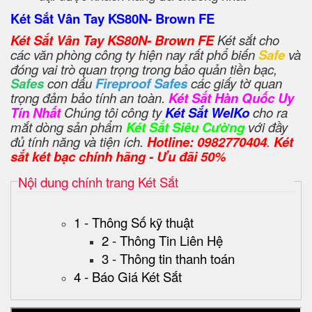
Két Sắt Vân Tay KS80N- Brown FE
Két Sắt Vân Tay KS80N- Brown FE
Két sắt cho
các văn phòng công ty hiện nay rất phổ biến
Safe
và
đóng vai trò quan trọng trong bảo quản tiền bạc,
Safes
con dấu
Fireproof Safes
các giấy tờ quan
trọng đảm bảo tính an toàn.
Két Sắt Hàn Quốc Uy
Tín Nhất
Chúng tôi công ty
Két Sắt WelKo
cho ra
mắt dòng sản phẩm
Két Sắt Siêu Cường
với đầy
đủ tính năng và tiện ích.
Hotline: 0982770404
.
Két
sắt két bạc chính hãng - Ưu đãi 50%
Nội dung chính trang Két Sắt
1 - Thông Số kỹ thuật
2 - Thông Tin Liên Hệ
3 - Thông tin thanh toán
4 - Báo Giá Két Sắt