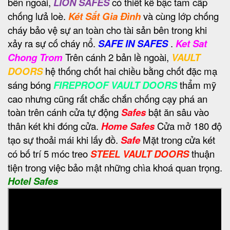
bên ngoài,
LION SAFES
có thiết kế bậc tam cấp
chống lưả loè.
Két Sắt Gia Đình
và cùng lớp chống
cháy bảo vệ sự an toàn cho tài sản bên trong khi
xảy ra sự cố cháy nổ.
SAFE IN SAFES
.
Ket Sat
Chong Trom
Trên cánh 2 bản lề ngoài,
VAULT
DOORS
hệ thống chốt hai chiều bằng chốt đặc mạ
sáng bóng
FIREPROOF VAULT DOORS
thẩm mỹ
cao nhưng cũng rất chắc chắn chống cạy phá an
toàn trên cánh cửa tự động
Safes
bật ăn sâu vào
thân két khi đóng cửa.
Home Safes
Cửa mở 180 độ
tạo sự thoải mái khi lấy đồ.
Safe
Mặt trong cửa két
có bố trí 5 móc treo
STEEL VAULT DOORS
thuận
tiện trong việc bảo mật những chìa khoá quan trọng.
Hotel Safes