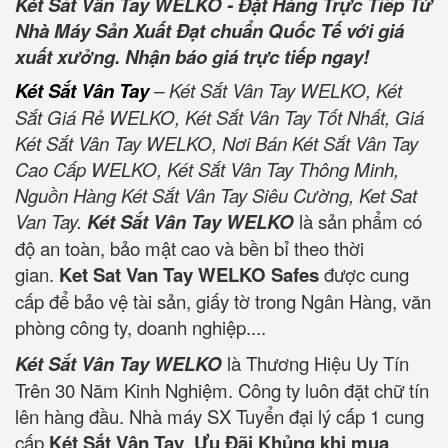
Két Sắt Vân Tay WELKO - Đặt Hàng Trực Tiếp Từ
Nhà Máy Sản Xuất Đạt chuẩn Quốc Tế với giá
xuất xưởng. Nhận báo giá trực tiếp ngay!
Két Sắt Vân Tay
– Két Sắt Vân Tay WELKO, Két
Sắt Giá Rẻ WELKO, Két Sắt Vân Tay Tốt Nhất, Giá
Két Sắt Vân Tay WELKO, Nơi Bán Két Sắt Vân Tay
Cao Cấp WELKO, Két Sắt Vân Tay Thông Minh,
Nguồn Hàng Két Sắt Vân Tay Siêu Cường, Ket Sat
Van Tay.
Két Sắt Vân Tay WELKO
là sản phẩm có
độ an toàn, bảo mật cao và bền bỉ theo thời
gian.
Ket Sat Van Tay WELKO Safes
được cung
cấp để bảo vệ tài sản, giấy tờ trong Ngân Hàng, văn
phòng công ty, doanh nghiệp....
Két Sắt Vân Tay WELKO
là Thương Hiệu Uy Tín
Trên 30 Năm Kinh Nghiệm. Công ty luôn đặt chữ tín
lên hàng đầu. Nhà máy SX Tuyển đại lý cấp 1 cung
cấp
Két Sắt Vân Tay
.
Ưu Đãi Khủng khi mua