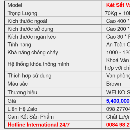
Model
Két Sắt 
Trọng Lượng
70Kg ± 10
Kích thước ngoài
Cao 400 *
Kích thước sử dụng
Cao 200 *
Kích thước ngăn kéo
Cao 30 * 
Tính năng
An Toàn C
Khả năng chống cháy
1000 - 12
Khoá Vân t
Hệ thống khóa thông minh
hợp với ch
Thích hợp sử dụng
Văn phòng, 
Màu sắc
Brown
Thương hiệu
WELKO S
Giá
5,400,00
Liên Hệ Zalo
098 2770
Cam Kết Sản Phẩm
Chất Lượn
Hotline International 24/7
0084 98 2