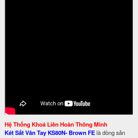
Hệ Thống Khoá Liên Hoàn Thông Minh
Két Sắt Vân Tay KS80N- Brown FE
là dòng sản