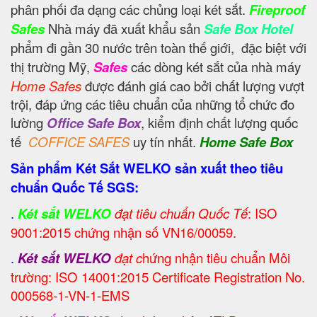
phân phối đa dạng các chủng loại két sắt.
Fireproof
Safes
Nhà máy đã xuất khẩu sản
Safe Box Hotel
phẩm đi gần 30 nước trên toàn thế giới,
đặc biệt với
thị trường Mỹ,
Safes
các dòng két sắt của nhà máy
Home Safes
được đánh giá cao bởi chất lượng vượt
trội, đáp ứng các tiêu chuẩn của những tổ chức đo
lường
Office Safe Box
, kiểm định chất lượng quốc
tế
COFFICE SAFES
uy tín nhất.
Home Safe Box
Sản phẩm Két Sắt WELKO sản xuất theo tiêu
chuẩn Quốc Tế SGS:
.
Két sắt WELKO
đạt tiêu chuẩn Quốc Tế
: ISO
9001:2015 chứng nhận số VN16/00059.
.
Két sắt WELKO
đạt c
hứng nhận tiêu chuẩn Môi
trường: ISO 14001:2015 Certificate Registration No.
000568-1-VN-1-EMS