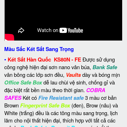
Màu Sắc Két Sắt Sang Trọng
•
Két Sắt Hàn Quốc KS80N - FE
Được sử dụng
công nghệ hiện đại sơn nano vân búa,
Bank Safe
vân bông các lớp sơn đều,
Vaults
dày và bóng mịn
Office Safe Box
dễ lau chùi vệ sinh, chống gỉ và
đặc biệt rất bền màu theo thời gian.
COBRA
SAFES
Két có
Fire Resistant safe
3 màu cơ bản
Brown
Fingerprint Safe Box
(đen), Brow (nâu) và
White (trắng) đều là các tông màu sang trọng, lịch
lãm cho nội thất hiện đại, thích hợp với tất cả các