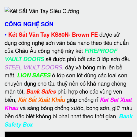
CÔNG NGHỆ SƠN
•
Két Sắt Vân Tay KS80N- Brown FE
được sử
dụng công nghệ sơn vân búa nano theo tiêu chuẩn
của Châu Âu công nghệ này két
FIREPROOF
VAULT DOORS
sẽ được phủ bởi các 3 lớp sơn đều
STEEL VAULT DOORS
, dày và bóng mịn lên bề
mặt,
LION SAFES
ở lớp sơn lót dùng các loại sơn
chuyên dụng cho tàu thuỷ nên có khả năng chống
mặn tốt,
Bank Safes
phù hợp cho các vùng ven
biển,
Két Sắt Xuất Khẩu
giúp chống rỉ
Ket Sat Xuat
Khau
và sáng bóng chống xước, bong sơn, giữ màu
bền đặc biệt không bị phai nhạt theo thời gian.
Bank
Safety Box