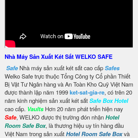
Nhà Máy Sản Xuất Két Sắt WELKO SAFE
Safe
Nhà máy sản xuất két sắt cao cấp
Safes
Welko Safe trực thuộc Tổng Công ty Cổ phần Thiết
Bị Vật Tư Ngân hàng và An Toàn Kho Quỹ Việt Nam
được thành lập năm 1999
ket-sat-gia-re
, có trên 20
năm kinh nghiệm sản xuất két sắt
Safe Box Hotel
cao cấp.
Vaults
Hơn 20 năm phát triển hiện nay
Safe
, WELKO được thị trường đón nhận
Hotel
Room Safe Box
, là thương hiệu uy tín hàng đầu
Việt Nam trong sản xuất
Hotel Room Safe Box
và