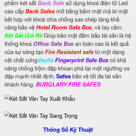
phẩm két sắt
Bank Safe
sử dụng khoá điện tử Led
cao cấp
Bank Safes
mở bằng bấm mật mã bí mật
kết hợp với khoá chìa chống sao chép tăng khả
năng bảo vệ
Hotel Room Safe Box
, và tay cầm.
Két Sắt Giá Rẻ
Giúp bảo mật đảm bảo tài sản là hệ
thống khoá
Office Safe Box
an toàn cao là kết quả
của sự sáng tạo
Fire Resistant safe
từ một dạng
vật chất cứng
Vaults
Fingerprint Safe Box
có khả
năng chống trộm đập khoan phá tại một ngưỡng va
đập mạnh nhất định,
Safes
bảo vệ tối đa tài sản
khách hàng.
BURGLARY FIRE SAFES
Thông Số Kỹ Thuật