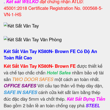
.
Két sắt WELKO
đạt
chứng nhận ATLĐ:
45001:2018 Certificate Registration No. 000568-5-
VN-1-HS
Két Sắt Vân Tay KS80N- Brown FE Có Độ An
Toàn Rất Cao
Két Sắt Vân Tay KS80N- Brown FE
được thiết kế
và chế tạo chắc chắn
Hotel Safes
nhằm bảo vệ tài
sản
TWO DOOR SAFES
một cách an toàn nhất.
OFFICE SAFES
Với cấu tạo thân vỏ thép dày dặn,
SAFE IN SAFES
cánh cửa két sắt làm bằng thép
đúc đặc dày 5mm và chốt thép.
Két Sắt Đựng Tiền
Bao gồm 2 bản lề an toàn chống cạy phá
STEEL